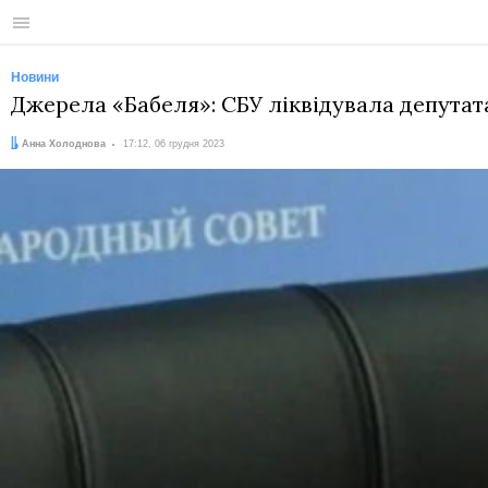
Меню
Новини
Джерела «Бабеля»: СБУ ліквідувала депута
Автор:
Дата:
Анна Холоднова
17:12, 06 грудня 2023