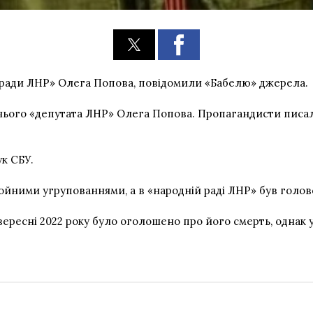
ї ради ЛНР» Олега Попова, повідомили «Бабелю» джерела.
нього «депутата ЛНР» Олега Попова. Пропагандисти писали
ук СБУ.
ойними угрупованнями, а в «народній раді ЛНР» був голов
вересні 2022 року було оголошено про його смерть, однак