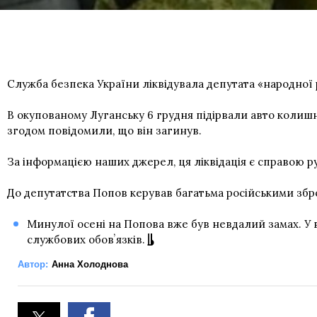
Служба безпека України ліквідувала депутата «народно
В окупованому Луганську 6 грудня підірвали авто колиш
згодом повідомили, що він загинув.
За інформацією наших джерел, ця ліквідація є справою р
До депутатства Попов керував багатьма російськими збр
Минулої осені на Попова вже був невдалий замах. У 
службових обовʼязків.
Автор:
Анна Холоднова