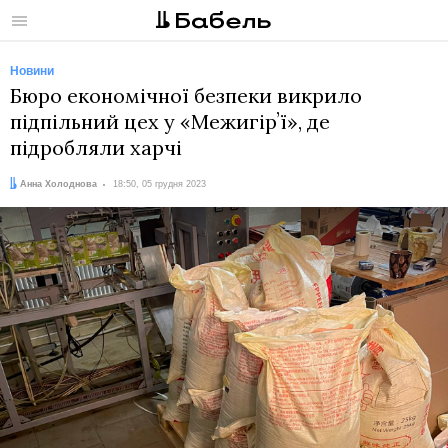
Меню
Новини
Бюро економічної безпеки викрило
підпільний цех у «Межигірʼї», де
підробляли харчі
Автор:
Дата:
Анна Холоднова
18:50, 05 грудня 2023