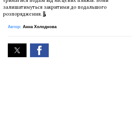
триматися подалі від місцевих пляжів. Вони
залишатимуться закритими до подальшого
розпорядження.
Автор:
Анна Холоднова