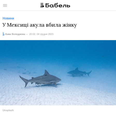
Меню
Новини
У Мексиці акула вбила жінку
Автор:
Дата:
Анна Холоднова
20:02, 04 грудня 2023
Unsplash