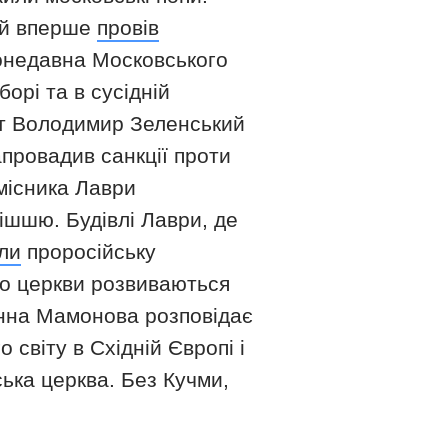
ій вперше
провів
онедавна Московського
орі та в сусідній
нт Володимир Зеленський
апровадив санкції проти
місника Лаври
ішшю. Будівлі Лаври, де
ли
проросійську
оло церкви розвиваються
анна Мамонова розповідає
 світу в Східній Європі і
ська церква. Без Кучми,