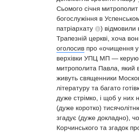
Сьомого січня митрополит
богослужіння в Успенському
патріархату
) відмовили 
Довідка
Трапезній церкві, хоча в
оголосив
про «очищення укр
верхівки УПЦ МП — керую
митрополита Павла, який в
живуть священники Моско
літературу та багато готі
дуже стрімко, і щоб у них
(дуже коротко) тисячолітню
згадує (дуже докладно), ч
Корчинського та згадок п