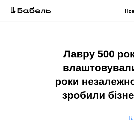
Но
Лавру 500 рок
влаштовували 
роки незалежно
зробили бізне
Ав
Ре