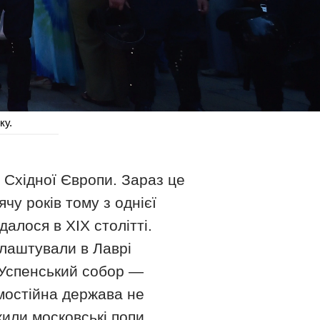
ку.
Східної Європи. Зараз це
чу років тому з однієї
далося в XIX столітті.
влаштували в Лаврі
― Успенський собор ―
амостійна держава не
или московські попи.