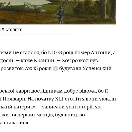
ІХ століття.
ями не сталося, бо в 1073 році помер Антоній, а
досій, — каже Крайній. — Хоч розкол був
 розвиток. Аж
15 років
будували Успенський
Довідка
ської лаври дослідникам добре відома, бо її
Полікарп. На початку ХІІІ століття вони уклали
кий патерик» — записали усні історії, які
 життя перших ченців, будівництво
кі ставалися.