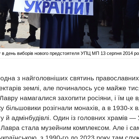
 в день виборів нового предстоятеля УПЦ МП 13 серпня 2014 ро
одна з найголовніших святинь православних 
ектарів землі, але починалось усе майже тися
Лавру намагалися захопити росіяни, і їм це в
у більшовики розігнали монахів, а в 1930-х 
у й адмінбудівлі. Один із головних храмів 
у Лавра стала музейним комплексом. Але і с
країнською, з 1990-го до 2023 року там служ