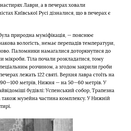
астирях Лаври, а в печерах ховали
стах Київської Русі дізналися, що в печерах є
 була природна муміфікація, — пояснює
накова вологість, немає перепадів температури,
упово. Паломники намагалися доторкнутися до
ли мікроби. Тіла почали розкладатися, тому
пеціальним розчином, а згодом закрили гроби
печерах лежать 122 святі. Верхня лавра стоїть на
а 90—100 метрів, Нижня — на 50—60 метрів. У
айвідоміші будівлі: Успенський собор, Трапезна
а також музейна частина комплексу. У Нижній
тирі.