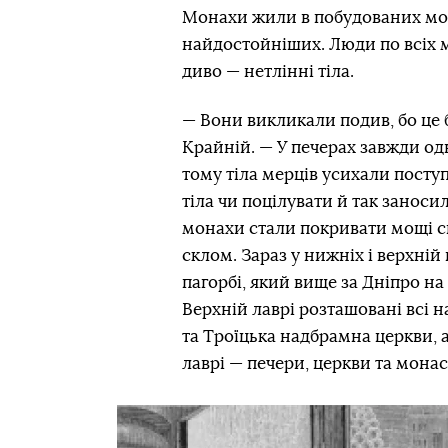
Монахи жили в побудованих мон
найдостойніших. Люди по всіх мі
диво — нетлінні тіла.
— Вони викликали подив, бо це
Крайній. — У печерах завжди од
тому тіла мерців усихали пост
тіла чи поцілувати й так заноси
монахи стали покривати мощі с
склом. Зараз у нижніх і верхній 
пагорбі, який вище за Дніпро н
Верхній лаврі розташовані всі н
та Троїцька надбрамна церкви, 
лаврі — печери, церкви та монас