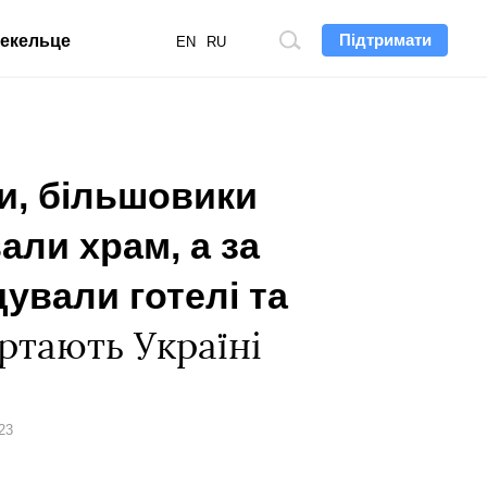
Підтримати
екельце
Пошук
EN
RU
по
сайту
ни, більшовики
али храм, а за
ували готелі та
ртають Україні
23