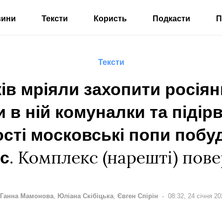
вини
Тексти
Користь
Подкасти
П
Тексти
ів мріяли захопити росія
в ній комуналки та підірв
сті московські попи побуд
с
. Комплекс (нарешті) пове
тор:
дактори:
Ганна Мамонова
Юліана Скібіцька
,
Євген Спірін
Дата:
08:32, 24 січня 20