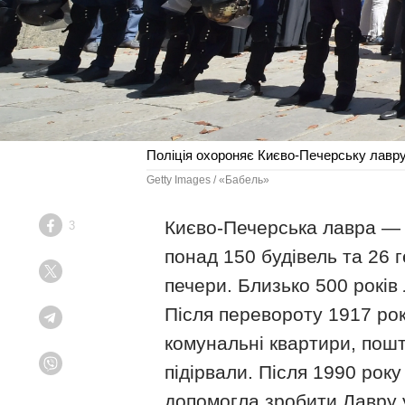
Поліція охороняє Києво-Печерську лавру
Getty Images / «Бабель»
Києво-Печерська лавра ― 
3
Facebook
понад 150 будівель та 26 г
Twitter
печери. Близько 500 років 
Після перевороту 1917 рок
Telegram
комунальні квартири, пошт
підірвали. Після 1990 рок
Viber
допомогла зробити Лавру у