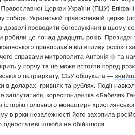
 Православної Церкви України (ПЦУ) Епіфан
 соборі. Українській православній церкві (
д
в дозволі проводити богослужіння в цьому соб
они робили це понад двадцять років. Президе
аїнського православʼя від впливу росії» і з
чого справами митрополита
Антонія
та на
Довідка
ірить у порчу та не може встояти перед розк
вського патріархату, СБУ обшукала —
знайш
вки в доларах, гривнях та рублях. Події навк
 не заплутатися, кореспондентка «Бабеля» Г
 історію головного монастиря християнського
ому в роки незалежності його захопила росій
ро одностатеві шлюби не обійшлося.