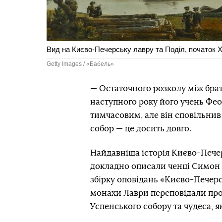
Вид на Києво-Печерську лавру та Поділ, початок Х
Getty Images / «Бабель»
— Остаточного розколу між браті
наступного року його учень Фео
тимчасовим, але він сповільнив
собор — це досить довго.
Найдавніша історія Києво-Печер
докладно описали ченці Симон і 
збірку оповідань «Києво-Печерсь
монахи Лаври переповідали про
Успенського собору та чудеса, я