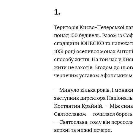
1.
Територія Києво-Печерської лавр
понад 150 будівель. Разом із Со
спадщини ЮНЕСКО та належать де
1051 році оселився монах Анто
способу життя. На той час у Киє
жити не захотів. Згодом до ньо
чернечим уставом Афонських мо
— Минуло кілька років, і монахи
заступник директора Національ
Костянтин Крайній. — Між сина
Святославом — точилася боротьб
— Святослава, тому він пересели
верхні та нижні печери.