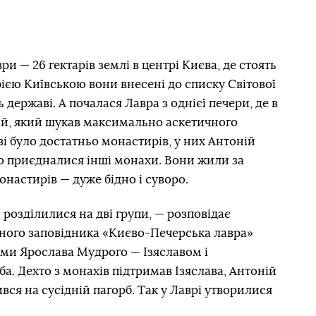
и — 26 гектарів землі в центрі Києва, де стоять
фією Київською вони внесені до списку Світової
ржаві. А почалася Лавра з однієї печери, де в
ній, який шукав максимально аскетичного
ві було достатньо монастирів, у них Антоній
го приєдналися інші монахи. Вони жили за
настирів — дуже бідно і суворо.
 розділилися на дві групи, — розповідає
ного заповідника «Києво-Печерська лавра»
ми Ярослава Мудрого — Ізяславом і
а. Дехто з монахів підтримав Ізяслава, Антоній
вся на сусідній пагорб. Так у Лаврі утворилися