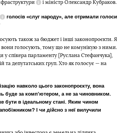
інфраструктури
і міністр Олександр Кубраков.
Довідка
дали
голосів «слуг народу», але отримали голоси
Довідка
?
сують також за бюджет і інші законопроєкти. Я
о вони голосують, тому що не комунікую з ними.
 у спікера парламенту [Руслана Стефанчука],
ій та депутатських груп. Хто як голосує — на
ізацію навколо цього законопроєкту, вона
ь буде за компʼютером, а не за чиновником.
е бути в ідеальному стані. Яким чином
апобіжником? І чи дійсно з неї вилучили
ика або інвестора є земельна ділянка,