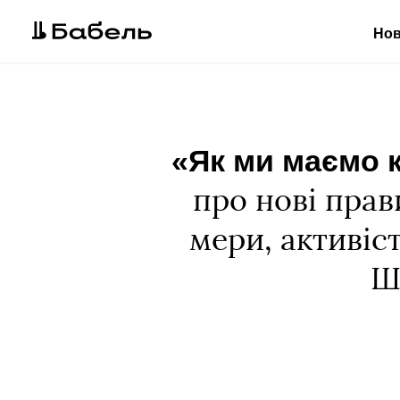
Но
«Як ми маємо 
про нові прав
мери, активіст
Ш