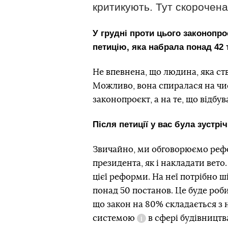
критикують. Тут скорочен
У грудні проти цього законопро
петицію, яка набрала понад 42 т
Не впевнена, що людина, яка ст
Можливо, вона спиралася на чиє
законопроєкт, а на те, що відбув
Після петиції у вас була зустрі
Звичайно, ми обговорюємо рефо
президента, як і накладати вет
цієї реформи. На неї потрібно ш
понад 50 постанов. Це буде роб
що закон на 80% складається з 
системою
в сфері будівництв
Довідка