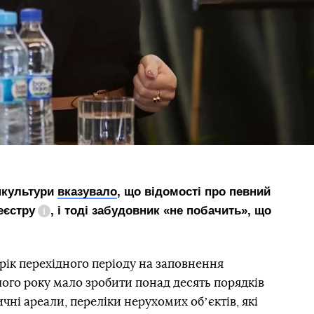
інкультури
вказувало
, що відомості про певний
еєстру
, і тоді забудовник «не побачить», що
Довідка
ік перехідного періоду на заповнення
ого року мало зробити понад десять порядків
ичні ареали, переліки нерухомих обʼєктів, які