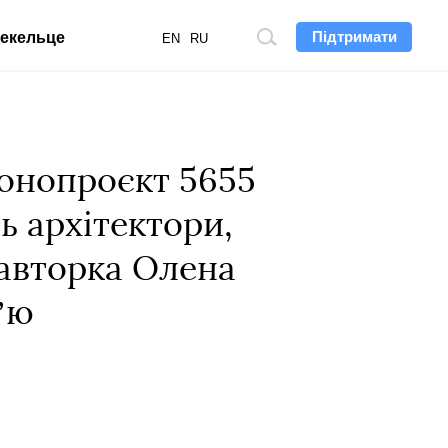
Підтримати
екельце
Пошук
EN
RU
по
сайту
онопроєкт 5655
ь архітектори,
о авторка Олена
ʼю