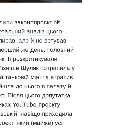
алили законопроєкт
№
етальний аналіз цього
писав, але й не ветував
 перший же день. Головний
к. Її розкритикували
 Пізніше Шуляк потрапила у
 танковій міні та втратив
йшла до нього в палату й
кт. Після цього депутатка
амках YouTube-проєкту
вській, навіщо приходила
єкт, який (майже) усі