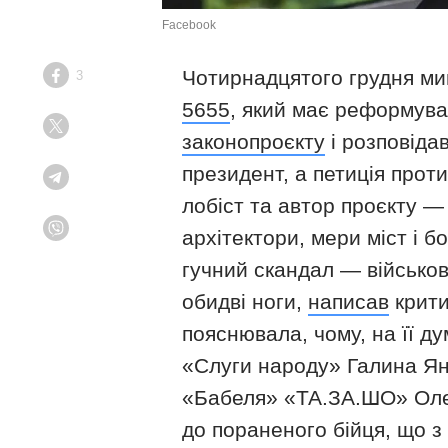
Facebook
Чотирнадцятого грудня ми
3
Facebook
5655
, який має реформув
Twitter
законопроєкту
і розповіда
президент, а петиція прот
Telegram
лобіст та автор проєкту —
архітектори, мери міст і 
Viber
гучний скандал ― військов
обидві ноги,
написав
крити
пояснювала, чому, на її ду
«Слуги народу» Галина Янч
«Бабеля» «ТА.ЗА.ШО» Олен
до пораненого бійця, що з