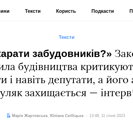
вини
Тексти
Користь
Подкасти
П
Тексти
карати забудовників?»
Зак
ила будівництва критикуют
и і навіть депутати, а йог
уляк захищається — інтерв
Автор:
Редактор:
Марія Жартовська
Юліана Скібіцька
Дата:
13:48, 11 січня 2023