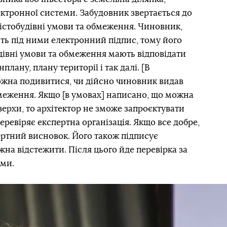
лектронної системи. Забудовник звертається до
істобудівні умови та обмеження. Чиновник,
ить під ними електронний підпис, тому його
дівні умови та обмеження мають відповідати
плану, плану території і так далі. [В
ожна подивитися, чи дійсно чиновник видав
бмеження. Якщо [в умовах] написано, що можна
верхи, то архітектор не зможе запроєктувати
еревіряє експертна організація. Якщо все добре,
ертний висновок. Його також підписує
жна відстежити. Після цього йде перевірка за
ами.