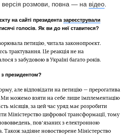
а версія розмови, повна — на
відео
.
єкту на сайті президента
зареєстрували
исячі голосів. Як ви до неї ставитеся?
ворювала петицію, читала законопроєкт.
сь трактування. Це реакція не на
алося з забудовою в Україні багато років.
ч з президентом?
рму, але відповідати на петицію — прерогатива
о. Ми можемо взяти на себе лише імплементацію
ість місяців, за цей час уряд має розробити
ити Міністерство цифрової трансформації, тому
нововведень, повʼязаних з
електронною
а. Також задіяне новостворене
Міністерство