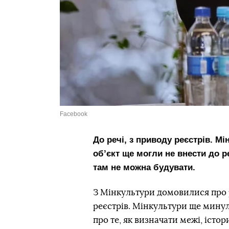
Facebook
До речі, з приводу реєстрів. М
обʼєкт ще могли
не внести до р
там не можна будувати.
З Мінкультури домовилися про р
реєстрів. Мінкультури ще минул
про те, як визначати межі, істор