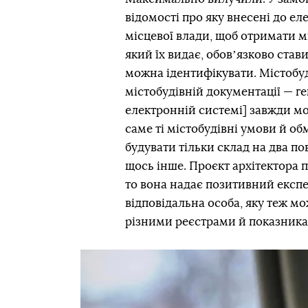
відомості про яку внесені до е
місцевої влади, щоб отримати м
який їх видає, обовʼязково став
можна ідентифікувати. Містобу
містобудівній документації — ген
електронній системі] завжди м
саме ті містобудівні умови й о
будувати тільки склад на два по
щось інше. Проєкт архітектора п
то вона надає позитивний експ
відповідальна особа, яку теж мо
різними реєстрами й показник