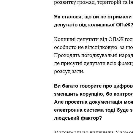
розвитку громад, територій та 
Як сталося, що ви
не отримали
депутатів від колишньої ОПзЖ
Колишні депутати від ОПзЖ голо
особисто не відслідковую, за щ
Проходять погоджувальні наради
де присутні депутати всіх фракц
розсуд зали.
Ви багато говорите про цифров
зменшить корупцію, бо контрол
Але проєктна документація мож
електронна система тоді буде з
людський фактор?
Максимально вилучили. У замовн