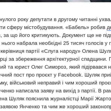
нулого року депутати в другому читанні ухв
ати сферу містобудування. «Бабель» робив
д
в, за що його критикують. Документ ще не під
и нього набрала необхідні 25 тисяч голосів у
 керівниця партії «Слуга народу» Олена Шуля
борці за збереження архітектурної спадщини.
ий та юрист Олег Симороз, який підірвався на
чний пост про проєкт у Facebook. Шуляк при
мку, військовий неправий і чим хороший проє
енко написала заяву на вихід з партії. В р
а Шуляк пояснила журналістці Марії Жарто
 заявою Янченко та чим же хороший законопро