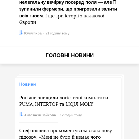
нелегальну вечірку посеред поля — але її
зупинили фермери, що пригрозили залити
всіх гноєм
. І ще три історії з палаючої
Європи
Автор:
Дата:
Юлія Гира
21 годину тому
ГОЛОВНІ НОВИНИ
Новини
Росіяни знищили логістичні комплекси
PUMA, INTERTOP та LIQUI MOLY
Автор:
Дата:
Анастасія Зайкова
12 годин тому
Стефанішина прокоментувала свою нову
підозру: «Мені не було й немає чого