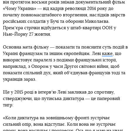
він протягом восьми років знімав документальний фільм
«Чому Україна» ― від кадрів революції 2014 року до
початку повномасштабного вторгнення, наслідків звірств
російських солдатів у Бучі та оборони Миколаєва.
Премʼєра стрічки відбудеться у штаб-квартирі ООН у
Нью-Йорку 27 жовтня.
Основна мета фільму ― показати та пояснити суть подій в
Україні французам та іншим європейцям. Леві
каже
, що
використовує паралелі з подіями французької історії,
наприклад, з Опором у часи Другої світової війни, щоб
показати спільний дух, який обʼєднував французів тоді та
українців зараз.
Ще у 2015 році в інтервʼю Леві закликав до спротиву,
стверджуючи, що путінська диктатура ― це паперовий
тигр:
«Коли диктатура на зовнішньому фронті зустрічає
сильний опір, вона відступає. Коли вона не зустрічає
опору, вона наступає і прогресує. Ось що я маю на увазі,