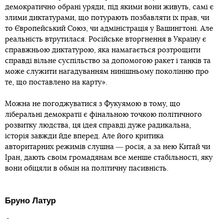
демократично обрані уряди, під якими вони живуть, самі є
злими диктатурами, що потурають позбавляти їх прав, чи
то Європейський Союз, чи адміністрація у Вашингтоні. Але
реальність втрутилася. Російське вторгнення в Україну є
справжньою диктатурою, яка намагається розтрощити
справді вільне суспільство за допомогою ракет і танків та
може служити нагадуванням нинішньому поколінню про
те, що поставлено на карту».
Можна не погоджуватися з Фукуямою в тому, що
ліберальні демократії є фінальною точкою політичного
розвитку людства, ця ідея справді дуже радикальна,
історія завжди йде вперед. Але його критика
авторитарних режимів слушна ― росія, а за нею Китай чи
Іран, дають своїм громадянам все менше стабільності, яку
вони обіцяли в обмін на політичну пасивність.
Бруно Латур