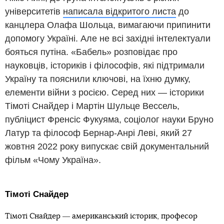
університетів
написала відкритого листа
до
канцлера Олафа Шольца, вимагаючи припинити
допомогу Україні. Але не всі західні інтелектуали
бояться путіна. «Бабель» розповідає про
науковців, істориків і філософів, які підтримали
Україну та пояснили ключові, на їхню думку,
елементи війни з росією. Серед них ― історики
Тімоті Снайдер і Мартін Шульце Вессель,
публіцист Френсіс Фукуяма, соціолог науки Бруно
Латур та філософ Бернар-Анрі Леві, який 27
жовтня 2022 року випускає свій документальний
фільм «Чому Україна».
Тімоті Снайдер
Тімоті Снайдер ― американський історик, професор