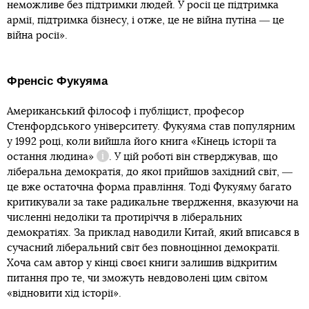
неможливе без підтримки людей. У росії це підтримка
армії, підтримка бізнесу, і отже, це не війна путіна ― це
війна росії».
Френсіс Фукуяма
Американський філософ і публіцист, професор
Стенфордського університету. Фукуяма став популярним
у 1992 році, коли вийшла його книга
«Кінець історії та
остання людина»
. У цій роботі він стверджував, що
Довідка
ліберальна демократія, до якої прийшов західний світ, ―
це вже остаточна форма правління. Тоді Фукуяму багато
критикували за таке радикальне твердження, вказуючи на
численні недоліки та протиріччя в ліберальних
демократіях. За приклад наводили Китай, який вписався в
сучасний ліберальний світ без повноцінної демократії.
Хоча сам автор у кінці своєї книги залишив відкритим
питання про те, чи зможуть невдоволені цим світом
«відновити хід історії».