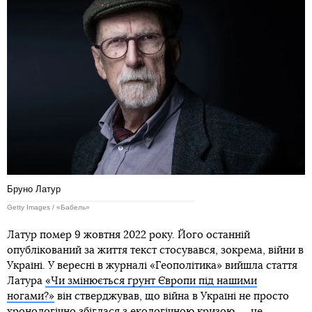
Бруно Латур
Getty Images / «Бабель»
Латур помер 9 жовтня 2022 року. Його останній
опублікований за життя текст стосувався, зокрема, війни в
Україні. У вересні в журналі «Геополітика» вийшла стаття
Латура
«Чи змінюється ґрунт Європи під нашими
ногами?»
він стверджував, що війна в Україні не просто
хронологічно збіглася з екологічною кризою ― це