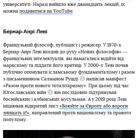
університеті. Наразі вийшло вже дванадцять лекцій, їх
можна
подивитися на YouТube
.
Бернар-Анрі Леві
Французький філософ, публіцист і режисер. У 1970-х
Бернар-Анрі Леві входив до руху «Нових філософів» ―
французьких інтелектуалів, які намагалися відійти від
марксизму та піддати його критиці. У 2000-х Леві почав
публічно опонувати ісламському фундаменталізму і разом
з письменником
Салманом Рушді
написав маніфест
Довідка
«Разом проти нового тоталітаризму». При цьому під час
Югославських війн
він послідовно підтримував
Довідка
боснійських і албанських мусульман. А у 2019 році Леві
ініціював відкритий лист
«Воюйте за Європу або вороги
знищать її!»
, направлений проти націоналізму та правого
популізму.