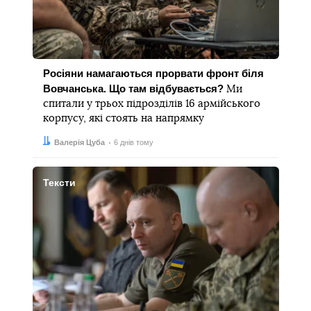
Росіяни намагаються прорвати фронт біля
Вовчанська. Що там відбувається?
Ми
спитали у трьох підрозділів 16 армійського
корпусу, які стоять на напрямку
Автор:
Дата:
Валерія Цуба
6 днів тому
Тексти