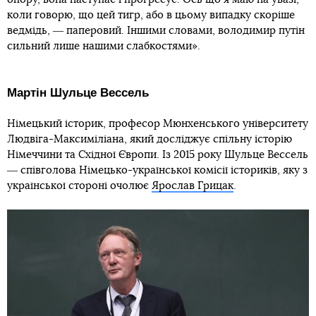
коли говорю, що цей тигр, або в цьому випадку скоріше
ведмідь, ― паперовий. Іншими словами, володимир путін
сильний лише нашими слабкостями».
Мартін Шульце Вессель
Німецький історик, професор Мюнхенського університету
Людвіга-Максиміліана, який досліджує спільну історію
Німеччини та Східної Європи. Із 2015 року Шульце Вессель
― співголова Німецько-української комісії істориків, яку з
української стороні очолює
Ярослав Грицак
.