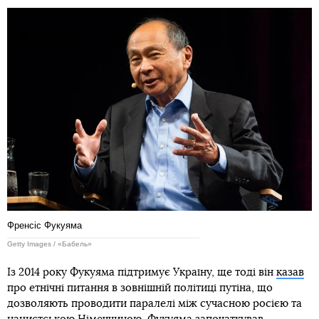
Френсіс Фукуяма
Getty Images / «Бабель»
Із 2014 року Фукуяма підтримує Україну, ще тоді він
казав
про етнічні питання в зовнішній політиці путіна, що
дозволяють проводити паралелі між сучасною росією та