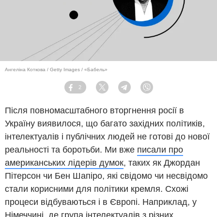
Ангеліна Коткова / Getty Images / «Бабель»
2
Facebook
Twitter
Telegram
Viber
Після повномасштабного вторгнення росії в
Україну виявилося, що багато західних політиків,
інтелектуалів і публічних людей не готові до нової
реальності та боротьби. Ми вже
писали про
американських лідерів думок
, таких як Джордан
Пітерсон чи Бен Шапіро, які свідомо чи несвідомо
стали корисними для політики кремля. Схожі
процеси відбуваються і в Європі. Наприклад, у
Німеччині, де група інтелектуалів з різних