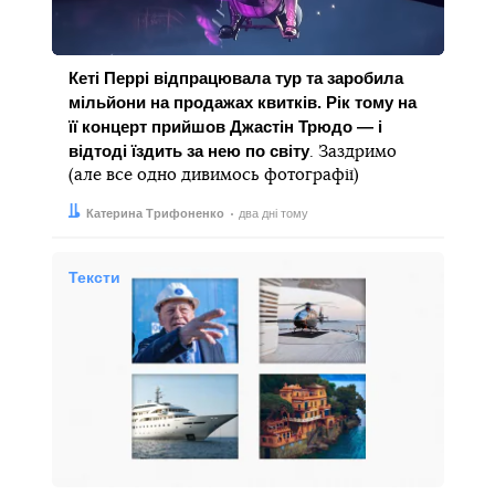
Кеті Перрі відпрацювала тур та заробила
мільйони на продажах квитків. Рік тому на
її концерт прийшов Джастін Трюдо — і
відтоді їздить за нею по світу
. Заздримо
(але все одно дивимось фотографії)
Автор:
Дата:
Катерина Трифоненко
два дні тому
Тексти