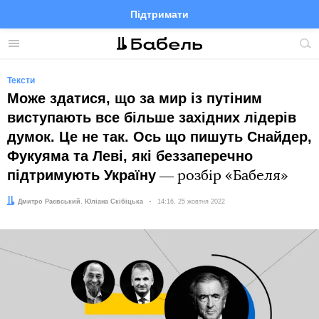
Підтримати
Facebook
Telegram
Twitter
Instagram
Меню
По
по
сай
Тексти
Може здатися, що за мир із путіним
виступають все більше західних лідерів
думок. Це не так. Ось що пишуть Снайдер,
Фукуяма та Леві, які беззаперечно
підтримують Україну
― розбір «Бабеля»
Автор:
Редактор:
Дмитро Раєвський
Юліана Скібіцька
Дата:
14:16, 25 жовтня 2022