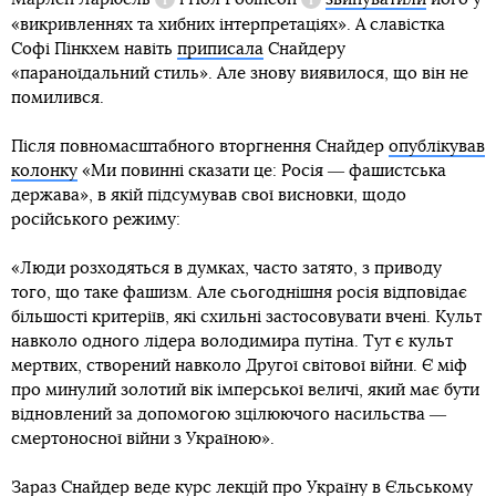
Довідка
Довідка
«викривленнях та хибних інтерпретаціях». А славістка
Софі Пінкхем навіть
приписала
Снайдеру
«параноїдальний стиль». Але знову виявилося, що він не
помилився.
Після повномасштабного вторгнення Снайдер
опублікував
колонку
«Ми повинні сказати це: Росія ― фашистська
держава», в якій підсумував свої висновки, щодо
російського режиму:
«Люди розходяться в думках, часто затято, з приводу
того, що таке фашизм. Але сьогоднішня росія відповідає
більшості критеріїв, які схильні застосовувати вчені. Культ
навколо одного лідера володимира путіна. Тут є культ
мертвих, створений навколо Другої світової війни. Є міф
про минулий золотий вік імперської величі, який має бути
відновлений за допомогою зцілюючого насильства ―
смертоносної війни з Україною».
Зараз Снайдер веде курс лекцій про Україну в Єльському