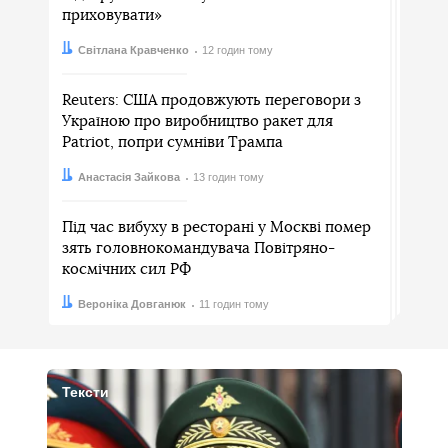
приховувати»
Автор:
Дата:
Світлана Кравченко
12 годин тому
Reuters: США продовжують переговори з
Україною про виробництво ракет для
Patriot, попри сумніви Трампа
Автор:
Дата:
Анастасія Зайкова
13 годин тому
Під час вибуху в ресторані у Москві помер
зять головнокомандувача Повітряно-
космічних сил РФ
Автор:
Дата:
Вероніка Довганюк
11 годин тому
Тексти