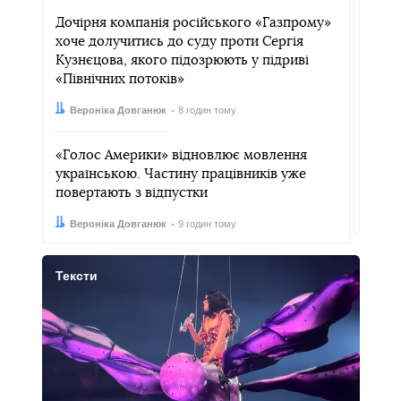
Дочірня компанія російського «Газпрому»
хоче долучитись до суду проти Сергія
Кузнєцова, якого підозрюють у підриві
«Північних потоків»
Автор:
Дата:
Вероніка Довганюк
8 годин тому
«Голос Америки» відновлює мовлення
українською. Частину працівників уже
повертають з відпустки
Автор:
Дата:
Вероніка Довганюк
9 годин тому
Тексти