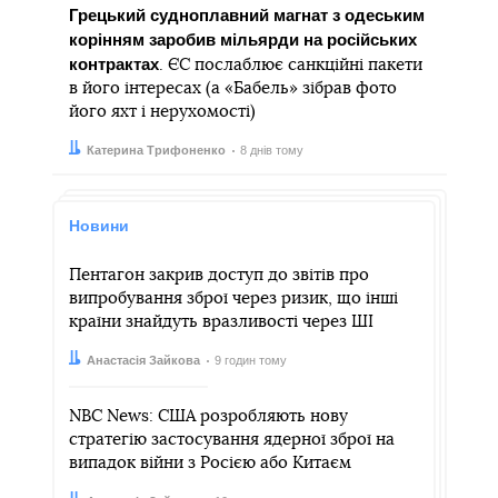
Грецький судноплавний магнат з одеським
корінням заробив мільярди на російських
контрактах
. ЄС послаблює санкційні пакети
в його інтересах (а «Бабель» зібрав фото
його яхт і нерухомості)
Автор:
Дата:
Катерина Трифоненко
8 днів тому
Новини
Пентагон закрив доступ до звітів про
випробування зброї через ризик, що інші
країни знайдуть вразливості через ШІ
Автор:
Дата:
Анастасія Зайкова
9 годин тому
NBC News: США розробляють нову
стратегію застосування ядерної зброї на
випадок війни з Росією або Китаєм