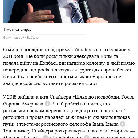
Тімоті Снайдер
Getty Images / «Бабель»
Снайдер послідовно підтримує Україну з початку війни у
2014 році. Ще коли росія тільки анексувала Крим та
почала війну на Донбасі, він написав
колонку
, в якій прямо
попередив, що росія підготувала ґрунт для європейської
війни. Яка обовʼязково станеться, якщо Євросоюз не
знайде в собі сил зупинити росію на старті.
У 2018 вийшла книга Снайдера
«Шлях до несвободи: Росія,
Європа, Америка»
. У цій роботі він писав, що
Довідка
російський режим перейшов до відверто фашистської
риторики, і провів паралелі між ідеями, які висловлював
путін, і текстами російського філософа
Івана Ільїна
.
Довідка
Тоді книжку Снайдера розкритикували колеги-історики ―
Марлен Ларюель
і
Пол Робінсон
звинуватили
його у