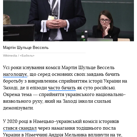
Мартін Шульце Вессель
Wikimedia / «Бабель»
Усі роки існування комісії Мартін Шульце Вессель
наголошує
, що серед основних своїх завдань бачить
боротьбу з викривленим сприйняттям історії України на
Заході, де її епізоди
часто бачать
як суто російські.
Окрема тема ― сприйняття українського національно-
визвольного руху, який на Заході інколи схильні
демонізувати.
У 2020 році в Німецько-українській комісії істориків
стався скандал
через намагання тодішнього посла
України в Німеччині Андрія Мельника вплинути на те,