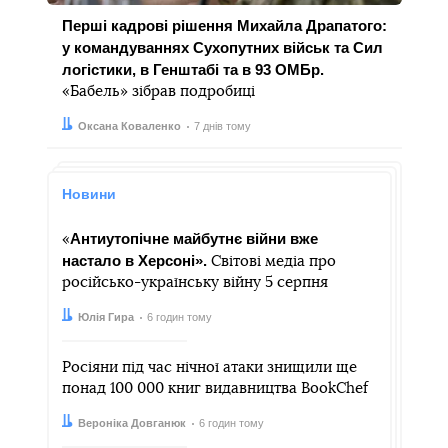
Перші кадрові рішення Михайла Драпатого:
у командуваннях Сухопутних військ та Сил
логістики, в Генштабі та в 93 ОМБр.
«Бабель» зібрав подробиці
Автор:
Дата:
Оксана Коваленко
7 днів тому
Новини
Антиутопічне майбутнє війни вже
«
настало в Херсоні».
Світові медіа про
російсько-українську війну 5 серпня
Автор:
Дата:
Юлія Гира
6 годин тому
Росіяни під час нічної атаки знищили ще
понад 100 000 книг видавництва BookChef
Автор:
Дата:
Вероніка Довганюк
6 годин тому