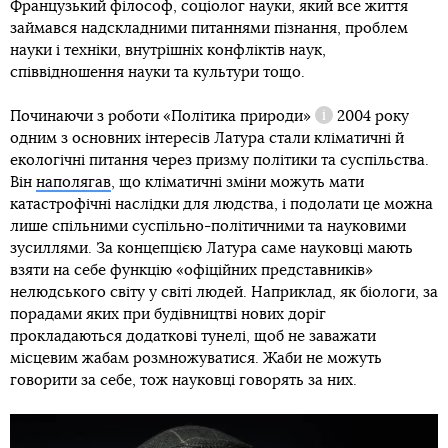
Французький філософ, соціолог науки, який все життя
займався надскладними питаннями пізнання, проблем
науки і техніки, внутрішніх конфліктів наук,
співвідношення науки та культури тощо.
Починаючи з роботи
«Політика природи»
2004 року
Довідка
одним з основних інтересів Латура стали кліматичні й
екологічні питання через призму політики та суспільства.
Він
наполягав
, що кліматичні зміни можуть мати
катастрофічні наслідки для людства, і подолати це можна
лише спільними суспільно-політичними та науковими
зусиллями. За концепцією Латура саме науковці мають
взяти на себе функцію «офіційних представників»
нелюдського світу у світі людей. Наприклад, як біологи, за
порадами яких при будівництві нових доріг
прокладаються додаткові тунелі, щоб не заважати
місцевим жабам розмножуватися. Жаби не можуть
говорити за себе, тож науковці говорять за них.