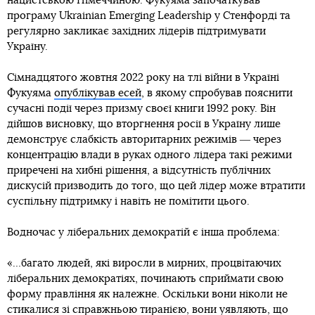
нацистською Німеччиною. Фукуяма започаткував
програму Ukrainian Emerging Leadership у Стенфорді та
регулярно закликає західних лідерів підтримувати
Україну.
Сімнадцятого жовтня 2022 року на тлі війни в Україні
Фукуяма
опублікував есей
, в якому спробував пояснити
сучасні події через призму своєї книги 1992 року. Він
дійшов висновку, що вторгнення росії в Україну лише
демонструє слабкість авторитарних режимів ― через
концентрацію влади в руках одного лідера такі режими
приречені на хибні рішення, а відсутність публічних
дискусій призводить до того, що цей лідер може втратити
суспільну підтримку і навіть не помітити цього.
Водночас у ліберальних демократій є інша проблема:
«…багато людей, які виросли в мирних, процвітаючих
ліберальних демократіях, починають сприймати свою
форму правління як належне. Оскільки вони ніколи не
стикалися зі справжньою тиранією, вони уявляють, що