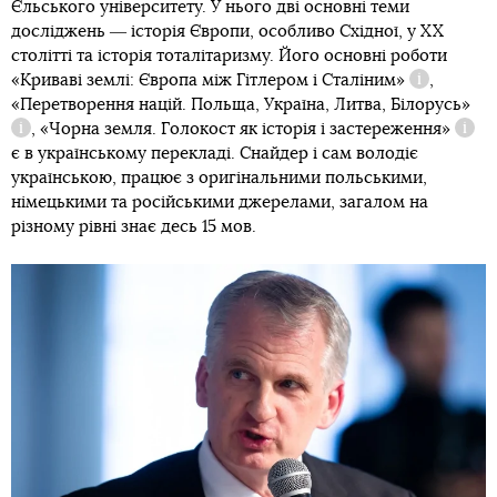
Єльського університету. У нього дві основні теми
досліджень ― історія Європи, особливо Східної, у XX
столітті та історія тоталітаризму. Його основні роботи
«Криваві землі: Європа між Гітлером і Сталіним»
,
Довідка
«Перетворення націй. Польща, Україна, Литва, Білорусь»
,
«Чорна земля. Голокост як історія і застереження»
Довідка
Дові
є в українському перекладі. Снайдер і сам володіє
українською, працює з оригінальними польськими,
німецькими та російськими джерелами, загалом на
різному рівні знає десь 15 мов.