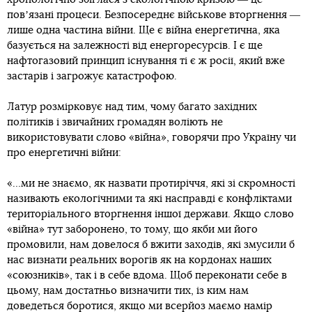
повʼязані процеси. Безпосереднє військове вторгнення ―
лише одна частина війни. Ще є війна енергетична, яка
базується на залежності від енергоресурсів. І є ще
нафтогазовий принцип існування ті є ж росії, який вже
застарів і загрожує катастрофою.
Латур розмірковує над тим, чому багато західних
політиків і звичайних громадян воліють не
використовувати слово «війна», говорячи про Україну чи
про енергетичні війни:
«…ми не знаємо, як назвати протиріччя, які зі скромності
називають екологічними та які насправді є конфліктами
територіального вторгнення іншої держави. Якщо слово
«війна» тут заборонено, то тому, що якби ми його
промовили, нам довелося б вжити заходів, які змусили б
нас визнати реальних ворогів як на кордонах наших
«союзників», так і в себе вдома. Щоб переконати себе в
цьому, нам достатньо визначити тих, із ким нам
доведеться боротися, якщо ми всерйоз маємо намір