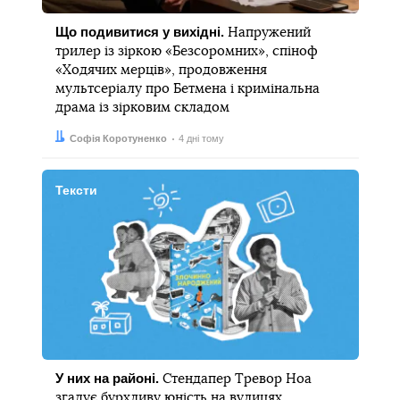
Що подивитися у вихідні.
Напружений
трилер із зіркою «Безсоромних», спіноф
«Ходячих мерців», продовження
мультсеріалу про Бетмена і кримінальна
драма із зірковим складом
Автор:
Дата:
Софія Коротуненко
4 дні тому
Тексти
У них на районі.
Стендапер Тревор Ноа
згадує бурхливу юність на вулицях