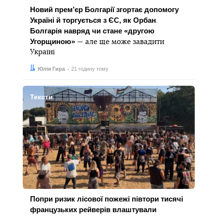
Новий прем’єр Болгарії згортає допомогу
Україні й торгується з ЄС, як Орбан
.
Болгарія навряд чи стане «другою
Угорщиною»
— але ще може завадити
Україні
Автор:
Дата:
Юлія Гира
21 годину тому
Тексти
Попри ризик лісової пожежі півтори тисячі
французьких рейверів влаштували