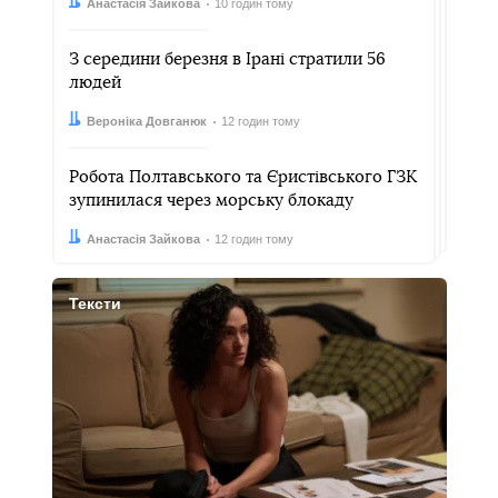
Автор:
Дата:
Анастасія Зайкова
10 годин тому
З середини березня в Ірані стратили 56
людей
Автор:
Дата:
Вероніка Довганюк
12 годин тому
Робота Полтавського та Єристівського ГЗК
зупинилася через морську блокаду
Автор:
Дата:
Анастасія Зайкова
12 годин тому
Тексти