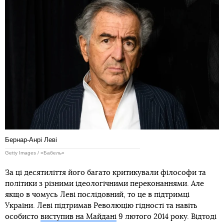
Бернар-Анрі Леві
Getty Images / «Бабель»
За ці десятиліття його багато критикували філософи та
політики з різними ідеологічними переконаннями. Але
якщо в чомусь Леві послідовний, то це в підтримці
України. Леві підтримав Революцію гідності та навіть
особисто
виступив на Майдані
9 лютого 2014 року. Відтоді