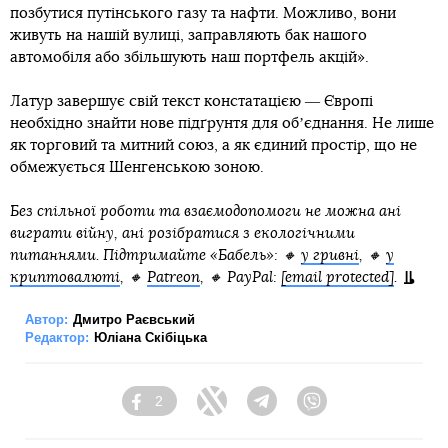
позбутися путінського газу та нафти. Можливо, вони
живуть на нашій вулиці, заправляють бак нашого
автомобіля або збільшують наш портфель акцій».
Латур завершує свій текст констатацією ― Європі
необхідно знайти нове підґрунтя для обʼєднання. Не лише
як торговий та митний союз, а як єдиний простір, що не
обмежується Шенгенською зоною.
Без спільної роботи та взаємодопомоги не можна ані
виграти війну, ані розібратися з екологічними
питаннями. Підтримайте «Бабель»: 🔸
у гривні
, 🔸
у
криптовалюті
, 🔸
Patreon
, 🔸 PayPal:
[email protected]
.
Автор:
Дмитро Раєвський
Редактор:
Юліана Скібіцька
2
Facebook
Twitter
Telegram
Viber