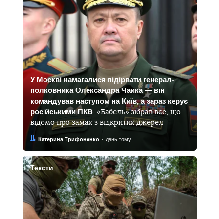
У Москві намагалися підірвати генерал-
полковника Олександра Чайка — він
командував наступом на Київ, а зараз керує
російськими ПКВ
. «Бабель» зібрав все, що
відомо про замах з відкритих джерел
Автор:
Дата:
Катерина Трифоненко
день тому
Тексти