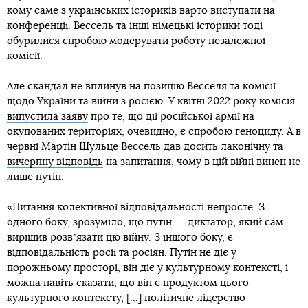
кому саме з українських істориків варто виступати на
конференції. Вессель та інші німецькі історики тоді
обурилися спробою модерувати роботу незалежної
комісії.
Але скандал не вплинув на позицію Весселя та комісії
щодо України та війни з росією. У квітні 2022 року комісія
випустила заяву
про те, що дії російської армії на
окупованих територіях, очевидно, є спробою геноциду. А в
червні Мартін Шульце Вессель дав досить лаконічну та
вичерпну відповідь
на запитання, чому в цій війні винен не
лише путін:
«Питання колективної відповідальності непросте. З
одного боку, зрозуміло, що путін ― диктатор, який сам
вирішив розвʼязати цю війну. З іншого боку, є
відповідальність росії та росіян. Путін не діє у
порожньому просторі, він діє у культурному контексті, і
можна навіть сказати, що він є продуктом цього
культурного контексту, [...] політичне лідерство