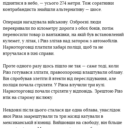
піднятися в небо, — усього 274 метри. Тож соратники
контрабандиста знайшли альтернативу — шосе.
Операція нагадувала військову. Озброєні люди
перекривали по кілометру дороги з обох боків, потім
переносили товар із вантажівки, на якій був встановлений
кулемет, у літак, і Рівз злітав над затором з автомобілів.
Наркоторговці платили хабарі поліції, щоб та не
втручалася в їхні справи.
Проте одного разу щось пішло не так — саме тоді, коли
Рівз готувався злітати, правоохоронці влаштували облаву.
Він спробував злетіти й втекти від переслідування, але
поліція почала стріляти. У Рівза влучили три кулі.
Наркоторговці почали стріляти у відповідь. Зрештою Рівз
втік на старому віслюку.
Невдовзі після цього сталася ще одна облава, унаслідок
якої Рівза заарештували та три місяці катували в
мексиканській в’язниці. Вийшовши на свободу, він більше