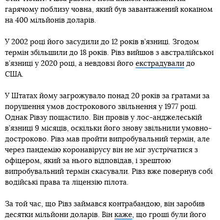
гарячому поблизу човна, який був завантажений кокаїном
на 400 мільйонів доларів.
У 2002 році його засудили до 12 років в’язниці. Згодом
термін збільшили до 18 років. Рівз вийшов з австралійської
в’язниці у 2020 році, а невдовзі його
екстрадували
до
США.
У Штатах йому загрожувало понад 20 років за ґратами за
порушення умов дострокового звільнення у 1977 році.
Однак Рівзу пощастило. Він провів у лос-анджелеській
в’язниці 9 місяців, оскільки його знову звільнили умовно-
достроково. Рівз мав пройти випробувальний термін, але
через пандемію коронавірусу він не міг зустрічатися з
офіцером, який за нього відповідав, і зрештою
випробувальний термін скасували. Рівз вже повернув собі
водійські права та ліцензію пілота.
За той час, що Рівз займався контрабандою, він заробив
десятки мільйони доларів. Він
каже
, що гроші були його