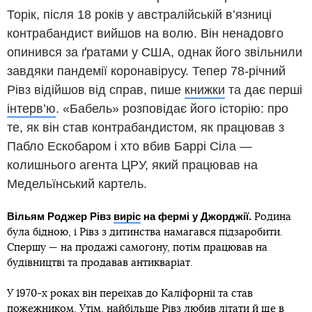
Торік, після 18 років у австралійській в’язниці
контрабандист вийшов на волю. Він ненадовго
опинився за ґратами у США, однак його звільнили
завдяки пандемії коронавірусу. Тепер 78-річний
Рівз відійшов від справ, пише
книжки
та дає перші
інтерв’ю
. «Бабель» розповідає його історію: про
те, як він став контрабандистом, як працював з
Пабло Ескобаром і хто вбив Баррі Сіла —
колишнього агента ЦРУ, який працював на
Медельїнський картель.
Вільям Роджер Рівз
виріс
на фермі у Джорджії.
Родина
була бідною, і Рівз з дитинства намагався підзаробити.
Спершу — на продажі самогону, потім працював на
будівництві та продавав антикваріат.
У 1970-х роках він переїхав до Каліфорнії та став
пожежником. Утім, найбільше Рівз любив літати й ще в