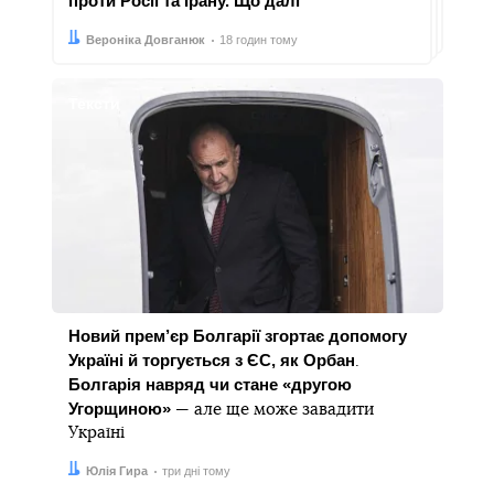
проти Росії та Ірану. Що далі
Автор:
Дата:
Вероніка Довганюк
18 годин тому
Тексти
Новий прем’єр Болгарії згортає допомогу
Україні й торгується з ЄС, як Орбан
.
Болгарія навряд чи стане «другою
Угорщиною»
— але ще може завадити
Україні
Автор:
Дата:
Юлія Гира
три дні тому