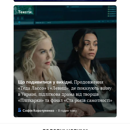
Тексти
Що подивитися у вихідні.
Продовження
«Теда Лассо» і «Левиці», де показують війну
в Україні, підліткова драма від творців
«Пліткарки» та фінал «Ста років самотності»
Автор:
Дата:
Софія Коротуненко
8 годин тому