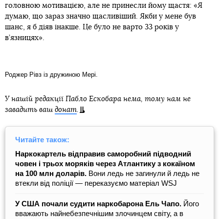
головною мотивацією, але не принесли йому щастя: «Я
думаю, що зараз значно щасливіший. Якби у мене був
шанс, я б діяв інакше. Це було не варто 33 років у
в’язницях».
Роджер Рівз із дружиною Мері.
У нашій редакції Пабло Ескобара нема, тому нам не
завадить ваш
донат
.
Читайте також:
Наркокартель відправив саморобний підводний
човен і трьох моряків через Атлантику з кокаїном
на 100 млн доларів.
Вони ледь не загинули й ледь не
втекли від поліції — переказуємо матеріал WSJ
У США почали судити наркобарона Ель Чапо.
Його
вважають найнебезпечнішим злочинцем світу, а в