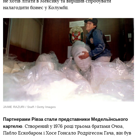
не хотів літати в Мексику та вирішив спробувати
налагодити бізнес у Колумбії.
JAIME RAZURI / Staff / Getty Images
Партнерами Рівза стали представники Медельїнського
картелю
. Створений у 1976 році трьома братами Очоа,
Пабло Ескобаром і Хосе Гонсало Родрігесом Гача, він був