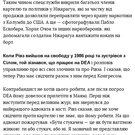
Таким чином спецслужби викрили багатьох членів
картелю та політиків у Нікарагуа, які за частку від
продажів дозволяли переправляти через країну наркотики
з Колумбії до США. А ще — сфотографували Пабло
Ескобара, Хорхе Очоа та інших наркобаронів, які
допомагали солдатам Нікарагуа вантажити кокаїн на
борт.
Коли Рівз вийшов на свободу у 1986 році та зустрівся з
Сілом, той зізнався, що працює на DEA
і розповів
управлінню про всі свої злочини та про Рівза. І сказав, що
тепер Рівз має свідчити разом з ним перед Конгресом.
Контрабандист не хотів цього робити, але після погроз
DEA йому довелося прилетіти в Маямі. Перш ніж
виступити перед великим журі, він звернувся до
найкращого адвоката в місті. Рівз сказав, що не хоче
свідчити проти картелю і не знає, що йому робити. На що
адвокат пожартував: «Бути стукачем — це як бути вагітною
жінкою: ти або стукач, або ні. Я зазвичай не представляю