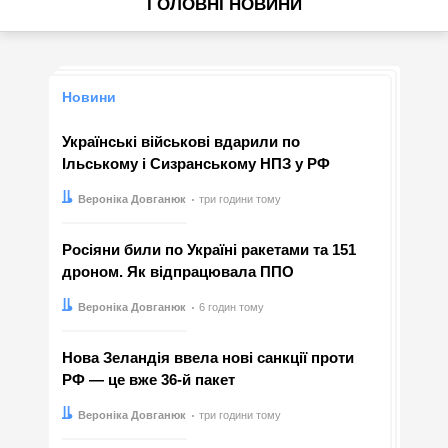
ГОЛОВНІ НОВИНИ
Новини
Українські військові вдарили по
Ільському і Сизранському НПЗ у РФ
Автор:
Дата:
Вероніка Довганюк
три години тому
Росіяни били по Україні ракетами та 151
дроном. Як відпрацювала ППО
Автор:
Дата:
Вероніка Довганюк
6 годин тому
Нова Зеландія ввела нові санкції проти
РФ — це вже 36-й пакет
Автор:
Дата:
Вероніка Довганюк
три години тому