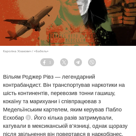
Кароліна Ускакович / «Бабель»
1
Facebook
Twitter
Telegram
Viber
Вільям Роджер Рівз — легендарний
контрабандист. Він транспортував наркотики на
шість континентів, перевозив тонни гашишу,
кокаїну та марихуани і співпрацював з
Медельїнським картелем, яким керував
Пабло
Ескобар
. Його кілька разів затримували,
Довідка
катували в мексиканській в’язниці, однак щоразу
після звільнення він повертався в наркобізнес.