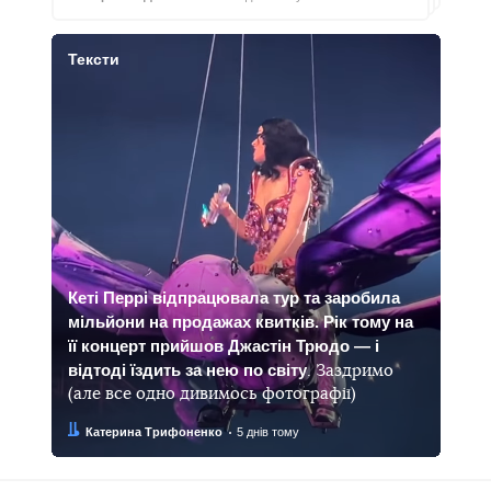
Тексти
Кеті Перрі відпрацювала тур та заробила
мільйони на продажах квитків. Рік тому на
її концерт прийшов Джастін Трюдо — і
відтоді їздить за нею по світу
. Заздримо
(але все одно дивимось фотографії)
Автор:
Дата:
Катерина Трифоненко
5 днів тому