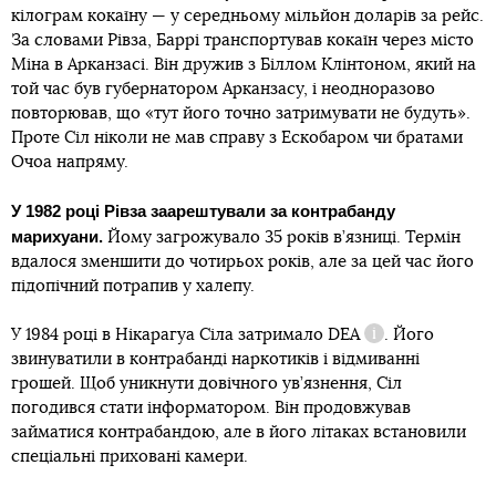
кілограм кокаїну — у середньому мільйон доларів за рейс.
За словами Рівза, Баррі транспортував кокаїн через місто
Міна в Арканзасі. Він дружив з Біллом Клінтоном, який на
той час був губернатором Арканзасу, і неодноразово
повторював, що «тут його точно затримувати не будуть».
Проте Сіл ніколи не мав справу з Ескобаром чи братами
Очоа напряму.
У 1982 році Рівза заарештували за контрабанду
марихуани.
Йому загрожувало 35 років в’язниці. Термін
вдалося зменшити до чотирьох років, але за цей час його
підопічний потрапив у халепу.
У 1984 році в Нікарагуа Сіла затримало
DEA
. Його
Довідка
звинуватили в контрабанді наркотиків і відмиванні
грошей. Щоб уникнути довічного ув’язнення, Сіл
погодився стати інформатором. Він продовжував
займатися контрабандою, але в його літаках встановили
спеціальні приховані камери.