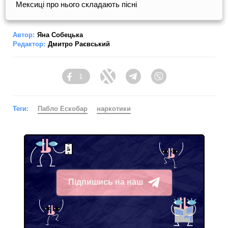
Мексиці про нього складають пісні
Автор:
Яна Собецька
Редактор:
Дмитро Раєвський
1
Facebook
Twitter
Telegram
Viber
Теги:
Пабло Ескобар
наркотики
Підпишись на наш
Telegram