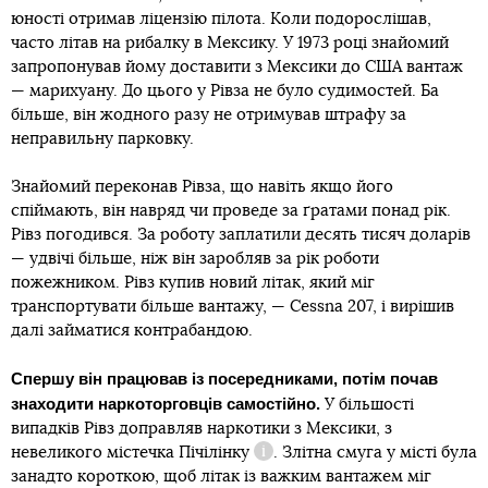
юності отримав ліцензію пілота. Коли подорослішав,
часто літав на рибалку в Мексику. У 1973 році знайомий
запропонував йому доставити з Мексики до США вантаж
— марихуану. До цього у Рівза не було судимостей. Ба
більше, він жодного разу не отримував штрафу за
неправильну парковку.
Знайомий переконав Рівза, що навіть якщо його
спіймають, він навряд чи проведе за ґратами понад рік.
Рівз погодився. За роботу заплатили десять тисяч доларів
— удвічі більше, ніж він заробляв за рік роботи
пожежником. Рівз купив новий літак, який міг
транспортувати більше вантажу, — Cessna 207, і вирішив
далі займатися контрабандою.
Спершу він працював із посередниками, потім почав
знаходити наркоторговців самостійно.
У більшості
випадків Рівз доправляв наркотики з Мексики, з
невеликого містечка
Пічілінку
. Злітна смуга у місті була
Довідка
занадто короткою, щоб літак із важким вантажем міг