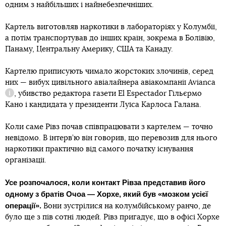
одним з найбільших і найнебезпечніших.
Картель виготовляв наркотики в лабораторіях у Колумбії,
а потім транспортував до інших країн, зокрема в Болівію,
Панаму, Центральну Америку, США та Канаду.
Картелю приписують чимало жорстоких злочинів, серед
них —
вибух цивільного авіалайнера авіакомпанії Avianca
, убивство редактора газети El Espectador Гільєрмо
Довідка
Кано і кандидата у президенти Луїса Карлоса Галана.
Коли саме Рівз почав співпрацювати з картелем — точно
невідомо. В інтерв’ю він говорив, що перевозив для нього
наркотики практично від самого початку існування
організації.
Усе розпочалося, коли контакт Рівза представив його
одному з братів Очоа — Хорхе, який був «мозком усієї
операції».
Вони зустрілися на колумбійському ранчо, де
було ще з пів сотні людей. Рівз пригадує, що в офісі Хорхе