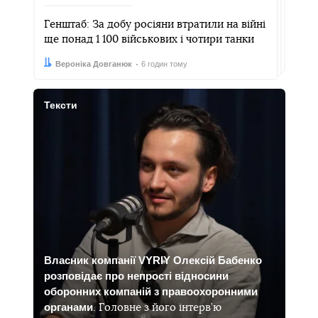
Генштаб: За добу росіяни втратили на війні
ще понад 1 100 військових і чотири танки
Автор:
Дата:
Вероніка Довганюк
6 годин тому
Тексти
Власник компанії VYRIY Олексій Бабенко
розповідає про непрості відносини
оборонних компаній з правоохоронними
органами
. Головне з його інтерв’ю