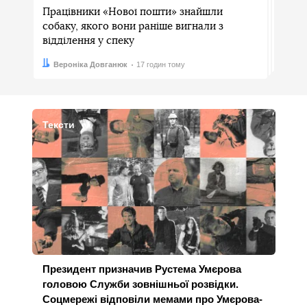
Працівники «Нової пошти» знайшли
собаку, якого вони раніше вигнали з
відділення у спеку
Автор:
Дата:
Вероніка Довганюк
17 годин тому
Тексти
Президент призначив Рустема Умєрова
головою Служби зовнішньої розвідки.
Соцмережі відповіли мемами про Умєрова-