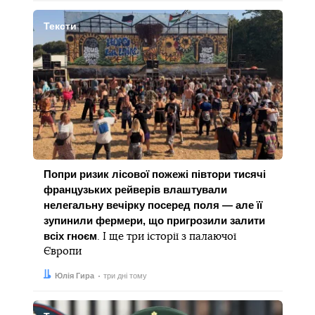
Тексти
Попри ризик лісової пожежі півтори тисячі
французьких рейверів влаштували
нелегальну вечірку посеред поля — але її
зупинили фермери, що пригрозили залити
всіх гноєм
. І ще три історії з палаючої
Європи
Автор:
Дата:
Юлія Гира
три дні тому