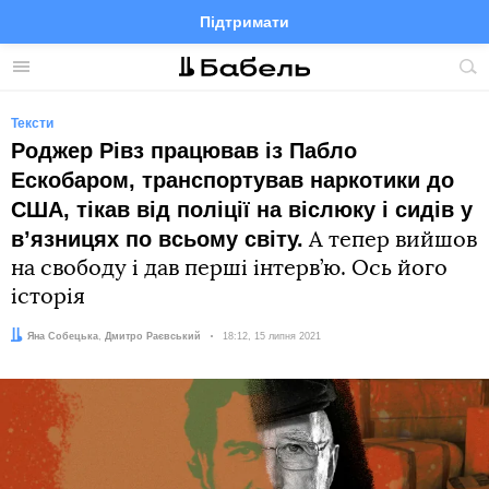
Підтримати
Facebook
Telegram
Twitter
Instagram
Меню
По
по
сай
Тексти
Роджер Рівз працював із Пабло
Ескобаром, транспортував наркотики до
США, тікав від поліції на віслюку і сидів у
в’язницях по всьому світу.
А тепер вийшов
на свободу і дав перші інтерв’ю. Ось його
історія
Автор:
Редактор:
Яна Собецька
Дмитро Раєвський
Дата:
18:12, 15 липня 2021