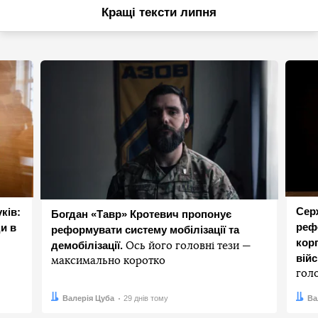
Кращі тексти липня
Сер
ків:
Богдан «Тавр» Кротевич пропонує
реф
и в
реформувати систему мобілізації та
корп
демобілізації.
Ось його головні тези —
вій
максимально коротко
гол
Автор:
Дата:
Валерія Цуба
29 днів тому
Авто
Дата:
Ва