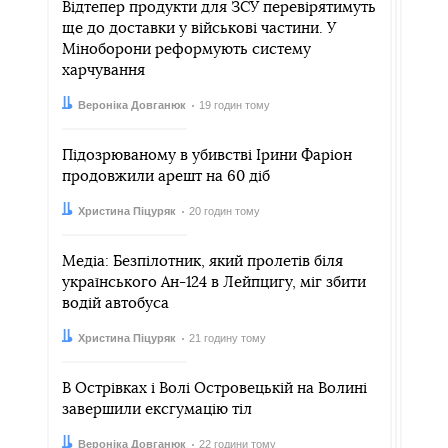
Відтепер продукти для ЗСУ перевірятимуть
ще до доставки у військові частини. У
Міноборони реформують систему
харчування
Автор:
Дата:
Вероніка Довганюк
19 годин тому
Підозрюваному в убивстві Ірини Фаріон
продовжили арешт на 60 діб
Автор:
Дата:
Христина Піцуряк
20 годин тому
Медіа: Безпілотник, який пролетів біля
українського Ан-124 в Лейпцигу, міг збити
водій автобуса
Автор:
Дата:
Христина Піцуряк
21 годину тому
В Острівках і Волі Островецькій на Волині
завершили ексгумацію тіл
Автор:
Дата:
Вероніка Довганюк
22 години тому