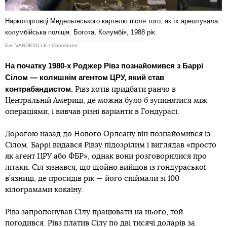
Наркоторговці Медельїнського картелю після того, як їх арештувала
колумбійська поліція. Богота, Колумбія, 1988 рік.
Eric VANDEVILLE / Contributor
На початку 1980-х Роджер Рівз познайомився з Баррі
Сілом — колишнім агентом ЦРУ, який став
контрабандистом.
Рівз хотів придбати ранчо в
Центральній Америці, де можна було б зупинятися між
операціями, і вивчав різні варіанти в Гондурасі.
Дорогою назад до Нового Орлеану він познайомився із
Сілом. Баррі видався Рівзу підозрілим і виглядав «просто
як агент ЦРУ або ФБР», однак вони розговорилися про
літаки. Сіл зізнався, що щойно вийшов із гондураської
в’язниці, де просидів рік — його спіймали зі 100
кілограмами кокаїну.
Рівз запропонував Сілу працювати на нього, той
погодився. Рівз платив Сілу по дві тисячі доларів за