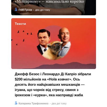
«Мілітарному» — максимально коротко
Автор:
Дата:
Гліб Гусєв
два дні тому
Тексти
Джефф Безос і Леонардо Ді Капріо зібрали
$200 мільйонів на «Ноїв ковчег». Ось
десять його найцікавіших мешканців —
ігуана, що чорніє від стресу, свиня з
ірокезом і «курка», яка насправді жаба
Автор:
Дата:
Катерина Трифоненко
два дні тому