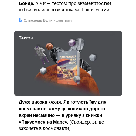
Бонда.
А ми — тестом про знаменитостей,
які виявилися розвідниками і шпигунами
Автор:
Дата:
Олександр Булін
день тому
Тексти
Дуже висока кухня. Як готують їжу для
космонавтів, чому це космічно дорого і
вкрай несмачно — в уривку з книжки
«Пакуємося на Марс».
(Спойлер: ви не
захочете в космонавти)