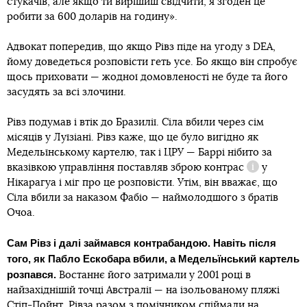
стукачів, але якщо ти вирішиш свідчити, я згоден це
робити за 600 доларів на годину».
Адвокат попередив, що якщо Рівз піде на угоду з DEA,
йому доведеться розповісти геть усе. Бо якщо він спробує
щось приховати — жодної домовленості не буде та його
засудять за всі злочини.
Рівз подумав і втік до Бразилії. Сіла вбили через сім
місяців у Луїзіані. Рівз каже, що це було вигідно як
Медельїнському картелю, так і ЦРУ — Баррі нібито за
вказівкою управління поставляв зброю
контрас
у
Довідка
Нікарагуа і міг про це розповісти. Утім, він вважає, що
Сіла вбили за наказом Фабіо — наймолодшого з братів
Очоа.
Сам Рівз і далі займався контрабандою. Навіть після
того, як Пабло Ескобара вбили, а Медельїнський картель
розпався.
Востаннє його затримали у 2001 році в
найзахіднішій точці Австралії — на ізольованому пляжі
Стіп-Пойнт. Рівза разом з помічником спіймали на