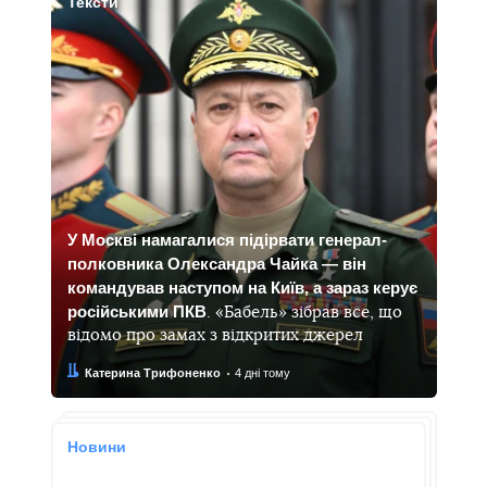
Тексти
У Москві намагалися підірвати генерал-
полковника Олександра Чайка — він
командував наступом на Київ, а зараз керує
російськими ПКВ
. «Бабель» зібрав все, що
відомо про замах з відкритих джерел
Автор:
Дата:
Катерина Трифоненко
4 дні тому
Новини