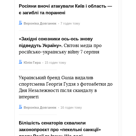
Росіяни вночі атакували Київ і область —
є загиблі та поранені
Автор:
Дата:
Вероніка Довганюк
7 годин тому
«Західні союзники ось-ось знову
підведуть Україну».
Світові медіа про
російсько-українську війну 7 серпня
Автор:
Дата:
Юлія Гира
15 годин тому
Український бренд Gunia видалив
спортсмена Ґеоргія Ґудзя з фотоабетки до
Дня Незалежності після скандалу в
інтернеті
Автор:
Дата:
Вероніка Довганюк
16 годин тому
Білішість сенаторів схвалили
законопроєкт про «пекельні санкції»