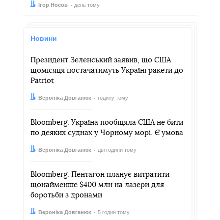
Автор:
Дата:
Ігор Носов
день тому
Новини
Президент Зеленський заявив, що США
щомісяця постачатимуть Україні ракети до
Patriot
Автор:
Дата:
Вероніка Довганюк
годину тому
Bloomberg: Україна пообіцяла США не бити
по деяких суднах у Чорному морі. Є умова
Автор:
Дата:
Вероніка Довганюк
дві години тому
Bloomberg: Пентагон планує витратити
щонайменше $400 млн на лазери для
боротьби з дронами
Автор:
Дата:
Вероніка Довганюк
5 годин тому