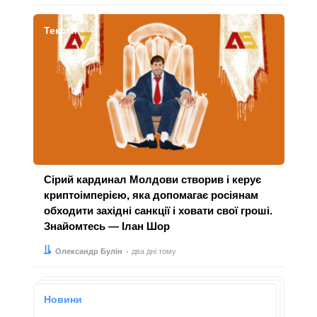
Тексти
Сірий кардинал Молдови створив і керує
криптоімперією, яка допомагає росіянам
обходити західні санкції і ховати свої гроші.
Знайомтесь — Ілан Шор
Автор:
Дата:
Олександр Булін
два дні тому
Новини