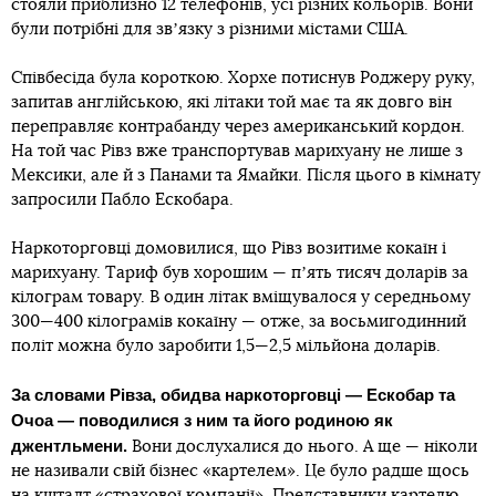
стояли приблизно 12 телефонів, усі різних кольорів. Вони
були потрібні для звʼязку з різними містами США.
Співбесіда була короткою. Хорхе потиснув Роджеру руку,
запитав англійською, які літаки той має та як довго він
переправляє контрабанду через американський кордон.
На той час Рівз вже транспортував марихуану не лише з
Мексики, але й з Панами та Ямайки. Після цього в кімнату
запросили Пабло Ескобара.
Наркоторговці домовилися, що Рівз возитиме кокаїн і
марихуану. Тариф був хорошим — пʼять тисяч доларів за
кілограм товару. В один літак вміщувалося у середньому
300—400 кілограмів кокаїну — отже, за восьмигодинний
політ можна було заробити 1,5—2,5 мільйона доларів.
За словами Рівза, обидва наркоторговці — Ескобар та
Очоа — поводилися з ним та його родиною як
джентльмени.
Вони дослухалися до нього. А ще — ніколи
не називали свій бізнес «картелем». Це було радше щось
на кшталт «страхової компанії». Представники картелю