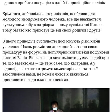
вдалося зробити операцію в одній із провінційних клінік.
Крім того, добровільна стерилізація, особливо для
молодого неодруженого чоловіка, все ще вважається
культурним табу в патріархальному суспільстві Китаю.
Тому багато хто приховує це від своїх родичів і друзів.
З цього приводу в суспільстві досі існують різні хибні
уявлення. Цзянь
розмістив
докладний звіт про свою
процедуру на форумі на популярній китайській пошуковій
системі Baidu. Він каже, що хоче змінити думку людей про
те, що вазектомія — це те ж саме, що кастрація. А у
відповідь він часто отримує коментарі на кшталт: «Я
захоплююся вами, не кожен чоловік зважиться
приставити ніж до власного пеніса».