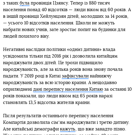
з таких
була
провінція Цзянсу. Тепер із 880 тисяч
населення понад 40 відсотків — люди віком від 60 років. А
в іншій провінції Хейлунцзян дітей, молодших за 14 років,
— усього 10 відсотків населення. Школи не можуть
набрати нових учнів, зате зростає попит на будинки для
людей похилого віку.
Негативні наслідки політики «однієї дитини» влада
усвідомила тільки під 2016 рік і дозволила китайцям
народжувати двох дітей. Це трохи підвищило
народжуваність, але за кілька років вона знову почала
падати. У 2019 році в Китаї
зафіксували
найнижчу
народжуваність за всю історію країни. А нещодавно
оприлюднені
дані перепису населення Китаю
за останні 10
років показали, що люди віком від 65 років наразі
становлять 13,5 відсотка жителів країни.
Після результатів останнього перепису населення
Компартія дозволила сімʼям народжувати і третю дитину.
Але китайські демографи
кажуть
, що вже занадто пізно.