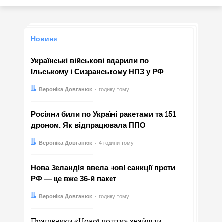
Новини
Українські військові вдарили по
Ільському і Сизранському НПЗ у РФ
Автор:
Дата:
Вероніка Довганюк
годину тому
Росіяни били по Україні ракетами та 151
дроном. Як відпрацювала ППО
Автор:
Дата:
Вероніка Довганюк
4 години тому
Нова Зеландія ввела нові санкції проти
РФ — це вже 36-й пакет
Автор:
Дата:
Вероніка Довганюк
годину тому
Працівники «Нової пошти» знайшли