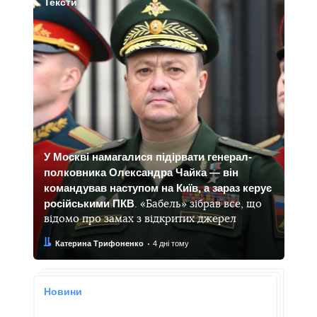
Тексти
У Москві намагалися підірвати генерал-
полковника Олександра Чайка — він
командував наступом на Київ, а зараз керує
російськими ПКВ
. «Бабель» зібрав все, що
відомо про замах з відкритих джерел
Автор:
Дата:
Катерина Трифоненко
4 дні тому
Новини