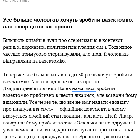
Wang He / Stringer
Усе більше чоловіків хочуть зробити вазектомію,
але тепер це не так просто
Більшість китайців чули про стерилізацію в контексті
ранньої державної політики планування сімʼї. Тоді жінок
частіше примусово стерилізували, але іноді й чоловіків
відправляли на вазектомію.
Тепер же все більше китайців до 30 років хочуть зробити
вазектомію. Але сьогодні це не так просто.
Двадцятидевʼятирічний Цзянь
намагався
зробити
вазектомію приблизно в шести лікарнях, але всі вони йому
відмовили. Усе через те, що він не зміг надати «довідку
про планування сімʼї» — офіційний документ, в якому
вказується сімейний стан людини і кількість дітей. Лікарі
говорили йому приблизно так: «Оскільки ви не одружені і
у вас немає дітей, ви відкрито виступаєте проти політики
держави щодо народжуваності». Зрештою Цзяню все ж