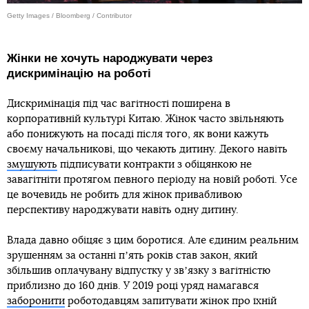
Getty Images / Bloomberg / Contributor
Жінки не хочуть народжувати через
дискримінацію на роботі
Дискримінація під час вагітності поширена в
корпоративній культурі Китаю. Жінок часто звільняють
або понижують на посаді після того, як вони кажуть
своєму начальникові, що чекають дитину. Декого навіть
змушують
підписувати контракти з обіцянкою не
завагітніти протягом певного періоду на новій роботі. Усе
це вочевидь не робить для жінок привабливою
перспективу народжувати навіть одну дитину.
Влада давно обіцяє з цим боротися. Але єдиним реальним
зрушенням за останні пʼять років став закон, який
збільшив оплачувану відпустку у звʼязку з вагітністю
приблизно до 160 днів. У 2019 році уряд намагався
заборонити
роботодавцям запитувати жінок про їхній