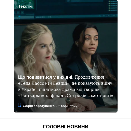
Тексти
Що подивитися у вихідні.
Продовження
«Теда Лассо» і «Левиці», де показують війну
в Україні, підліткова драма від творців
«Пліткарки» та фінал «Ста років самотності»
Автор:
Дата:
Софія Коротуненко
6 годин тому
ГОЛОВНІ НОВИНИ