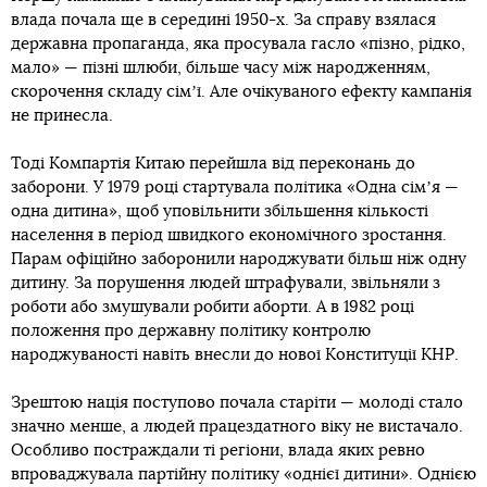
влада почала ще в середині 1950-х. За справу взялася
державна пропаганда, яка просувала гасло «пізно, рідко,
мало» — пізні шлюби, більше часу між народженням,
скорочення складу сімʼї. Але очікуваного ефекту кампанія
не принесла.
Тоді Компартія Китаю перейшла від переконань до
заборони. У 1979 році стартувала політика «Одна сімʼя —
одна дитина», щоб уповільнити збільшення кількості
населення в період швидкого економічного зростання.
Парам офіційно заборонили народжувати більш ніж одну
дитину. За порушення людей штрафували, звільняли з
роботи або змушували робити аборти. А в 1982 році
положення про державну політику контролю
народжуваності навіть внесли до нової Конституції КНР.
Зрештою нація поступово почала старіти — молоді стало
значно менше, а людей працездатного віку не вистачало.
Особливо постраждали ті регіони, влада яких ревно
впроваджувала партійну політику «однієї дитини». Однією