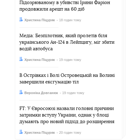
Підозрюваному в убивстві Ірини Фаріон
продовжили арешт на 60 діб
Автор:
Дата:
Христина Піцуряк
18 годин тому
Медіа: Безпілотник, який пролетів біля
українського Ан-124 в Лейпцигу, міг збити
водій автобуса
Автор:
Дата:
Христина Піцуряк
19 годин тому
В Острівках і Волі Островецькій на Волині
завершили ексгумацію тіл
Автор:
Дата:
Вероніка Довганюк
19 годин тому
FT: У Євросоюзі назвали головні причини
затримки вступу України, однак у блоці
думають про новий підхід до розширення
Автор:
Дата:
Христина Піцуряк
20 годин тому