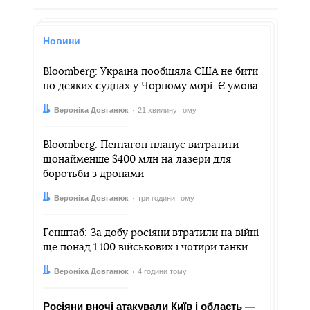
Новини
Bloomberg: Україна пообіцяла США не бити
по деяких суднах у Чорному морі. Є умова
Автор:
Дата:
Вероніка Довганюк
21 хвилину тому
Bloomberg: Пентагон планує витратити
щонайменше $400 млн на лазери для
боротьби з дронами
Автор:
Дата:
Вероніка Довганюк
три години тому
Генштаб: За добу росіяни втратили на війні
ще понад 1 100 військових і чотири танки
Автор:
Дата:
Вероніка Довганюк
4 години тому
Росіяни вночі атакували Київ і область —