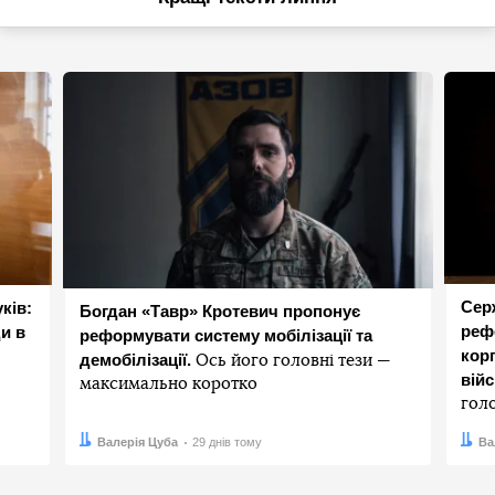
Сер
ків:
Богдан «Тавр» Кротевич пропонує
реф
и в
реформувати систему мобілізації та
корп
демобілізації.
Ось його головні тези —
вій
максимально коротко
гол
Автор:
Дата:
Валерія Цуба
29 днів тому
Авто
Дата:
Ва