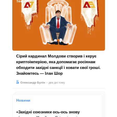
Тексти
Сірий кардинал Молдови створив і керує
криптоімперією, яка допомагає росіянам
обходити західні санкції і ховати свої гроші.
Знайомтесь — Ілан Шор
Автор:
Дата:
Олександр Булін
два дні тому
Новини
«Західні союзники ось-ось знову