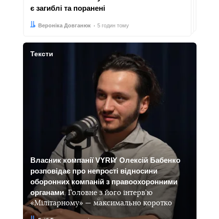
є загиблі та поранені
Автор:
Дата:
Вероніка Довганюк
5 годин тому
Тексти
Власник компанії VYRIY Олексій Бабенко
розповідає про непрості відносини
оборонних компаній з правоохоронними
органами
. Головне з його інтерв’ю
«Мілітарному» — максимально коротко