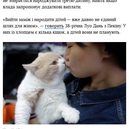
не збирається народжувати третю дитину, навіть якщо
влада запропонує додаткові виплати.
«Вийти заміж і народити дітей — вже давно не єдиний
шлях для жінок», —
говорить
38-річна Луо Дань з Пекіну. У
них із хлопцем є кілька кішок, а дітей вони не планують.