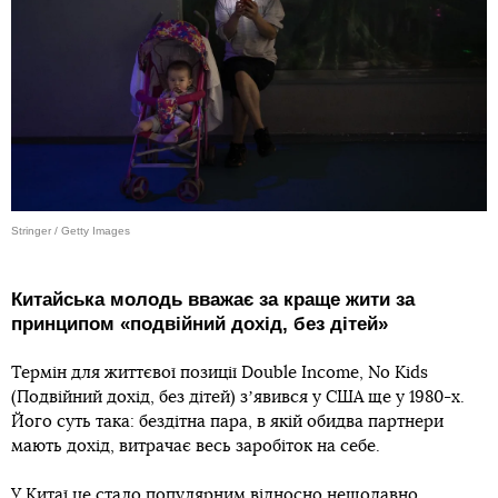
Stringer / Getty Images
Китайська молодь вважає за краще жити за
принципом «подвійний дохід, без дітей»
Термін для життєвої позиції Double Income, No Kids
(Подвійний дохід, без дітей) зʼявився у США ще у 1980-х.
Його суть така: бездітна пара, в якій обидва партнери
мають дохід, витрачає весь заробіток на себе.
У Китаї це стало популярним відносно нещодавно,