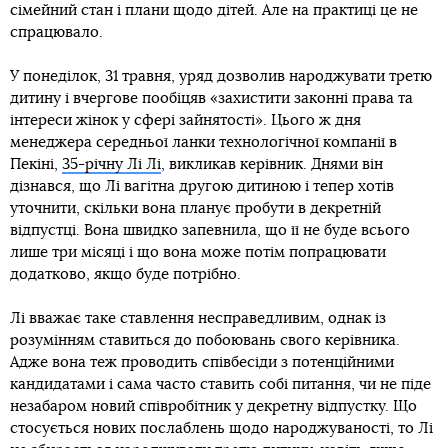
сімейний стан і плани щодо дітей. Але на практиці це не
спрацювало.
У понеділок, 31 травня, уряд дозволив народжувати третю
дитину і вчергове пообіцяв «захистити законні права та
інтереси жінок у сфері зайнятості». Цього ж дня
менеджера середньої ланки технологічної компанії в
Пекіні,
35-річну Лі Лі
, викликав керівник. Днями він
дізнався, що Лі вагітна другою дитиною і тепер хотів
уточнити, скільки вона планує пробути в декретній
відпустці. Вона швидко запевнила, що її не буде всього
лише три місяці і що вона може потім попрацювати
додатково, якщо буде потрібно.
Лі вважає таке ставлення несправедливим, однак із
розумінням ставиться до побоювань свого керівника.
Адже вона теж проводить співбесіди з потенційними
кандидатами і сама часто ставить собі питання, чи не піде
незабаром новий співробітник у декретну відпустку. Що
стосується нових послаблень щодо народжуваності, то Лі