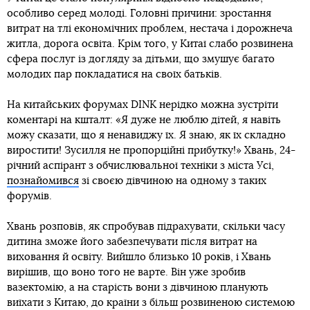
особливо серед молоді. Головні причини: зростання
витрат на тлі економічних проблем, нестача і дорожнеча
житла, дорога освіта. Крім того, у Китаї слабо розвинена
сфера послуг із догляду за дітьми, що змушує багато
молодих пар покладатися на своїх батьків.
На китайських форумах DINK нерідко можна зустріти
коментарі на кшталт: «Я дуже не люблю дітей, я навіть
можу сказати, що я ненавиджу їх. Я знаю, як їх складно
виростити! Зусилля не пропорційні прибутку!» Хвань, 24-
річний аспірант з обчислювальної техніки з міста Усі,
познайомився
зі своєю дівчиною на одному з таких
форумів.
Хвань розповів, як спробував підрахувати, скільки часу
дитина зможе його забезпечувати після витрат на
виховання й освіту. Вийшло близько 10 років, і Хвань
вирішив, що воно того не варте. Він уже зробив
вазектомію, а на старість вони з дівчиною планують
виїхати з Китаю, до країни з більш розвиненою системою