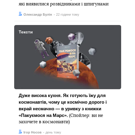
які виявилися розвідниками і шпигунами
Автор:
Дата:
Олександр Булін
22 години тому
Тексти
Дуже висока кухня. Як готують їжу для
космонавтів, чому це космічно дорого і
вкрай несмачно — в уривку з книжки
«Пакуємося на Марс».
(Спойлер: ви не
захочете в космонавти)
Автор:
Дата:
Ігор Носов
день тому