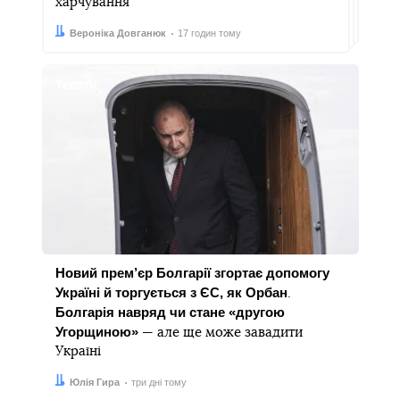
харчування
Автор:
Дата:
Вероніка Довганюк
17 годин тому
Тексти
Новий прем’єр Болгарії згортає допомогу
Україні й торгується з ЄС, як Орбан
.
Болгарія навряд чи стане «другою
Угорщиною»
— але ще може завадити
Україні
Автор:
Дата:
Юлія Гира
три дні тому