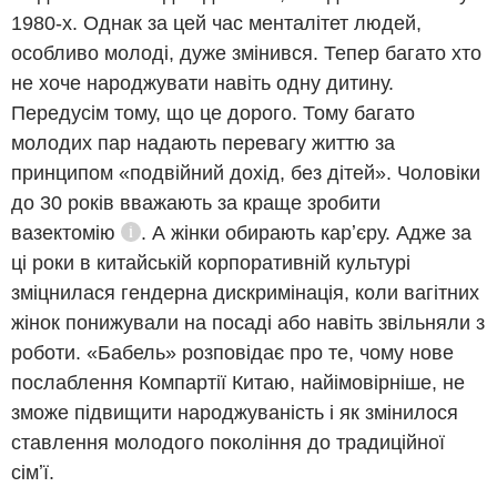
1980-х. Однак за цей час менталітет людей,
особливо молоді, дуже змінився. Тепер багато хто
не хоче народжувати навіть одну дитину.
Передусім тому, що це дорого. Тому багато
молодих пар надають перевагу життю за
принципом «подвійний дохід, без дітей». Чоловіки
до 30 років вважають за краще зробити
вазектомію
. А жінки обирають карʼєру. Адже за
Довідка
ці роки в китайській корпоративній культурі
зміцнилася гендерна дискримінація, коли вагітних
жінок понижували на посаді або навіть звільняли з
роботи. «Бабель» розповідає про те, чому нове
послаблення Компартії Китаю, найімовірніше, не
зможе підвищити народжуваність і як змінилося
ставлення молодого покоління до традиційної
сімʼї.