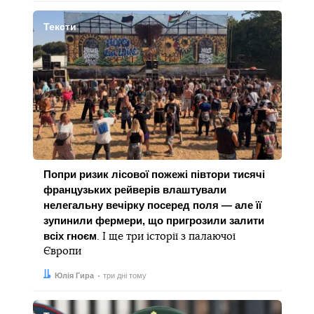
Тексти
Попри ризик лісової пожежі півтори тисячі
французьких рейверів влаштували
нелегальну вечірку посеред поля — але її
зупинили фермери, що пригрозили залити
всіх гноєм
. І ще три історії з палаючої
Європи
Автор:
Дата:
Юлія Гира
три дні тому