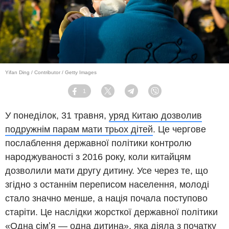
Yifan Ding / Contributor / Getty Images
1
Facebook
Twitter
Telegram
Viber
У понеділок, 31 травня,
уряд Китаю дозволив
подружнім парам мати трьох дітей
. Це чергове
послаблення державної політики контролю
народжуваності з 2016 року, коли китайцям
дозволили мати другу дитину. Усе через те, що
згідно з останнім переписом населення, молоді
стало значно менше, а нація почала поступово
старіти. Це наслідки жорсткої державної політики
«Одна сімʼя — одна дитина», яка діяла з початку