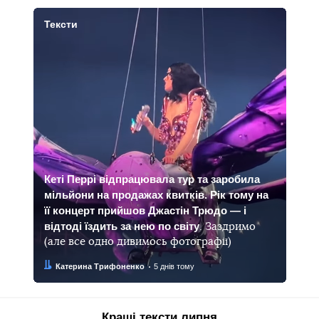
Тексти
Кеті Перрі відпрацювала тур та заробила
мільйони на продажах квитків. Рік тому на
її концерт прийшов Джастін Трюдо — і
відтоді їздить за нею по світу
. Заздримо
(але все одно дивимось фотографії)
Автор:
Дата:
Катерина Трифоненко
5 днів тому
Кращі тексти липня