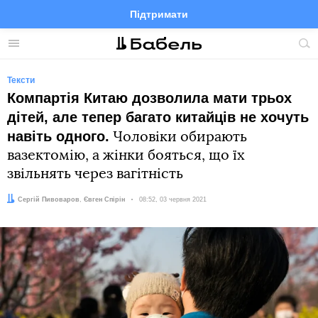
Підтримати
Facebook
Telegram
Twitter
Instagram
Меню
По
по
сай
Тексти
Компартія Китаю дозволила мати трьох
дітей, але тепер багато китайців не хочуть
навіть одного.
Чоловіки обирають
вазектомію, а жінки бояться, що їх
звільнять через вагітність
Автор:
Редактор:
Сергій Пивоваров
Євген Спірін
Дата:
08:52, 03 червня 2021