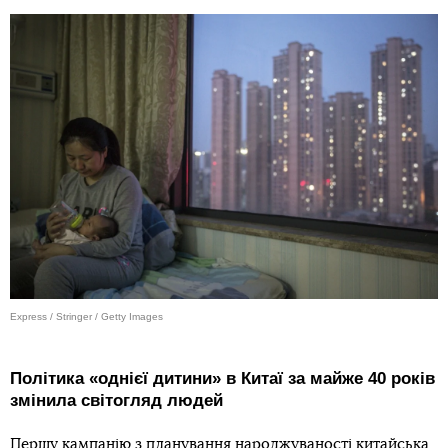
Express / Stringer / Getty Images
Політика «однієї дитини» в Китаї за майже 40 років
змінила світогляд людей
Першу кампанію з планування народжуваності китайська