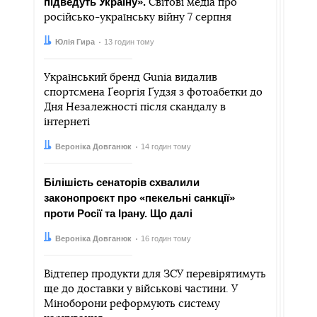
підведуть Україну».
Світові медіа про
російсько-українську війну 7 серпня
Автор:
Дата:
Юлія Гира
13 годин тому
Український бренд Gunia видалив
спортсмена Ґеоргія Ґудзя з фотоабетки до
Дня Незалежності після скандалу в
інтернеті
Автор:
Дата:
Вероніка Довганюк
14 годин тому
Білішість сенаторів схвалили
законопроєкт про «пекельні санкції»
проти Росії та Ірану. Що далі
Автор:
Дата:
Вероніка Довганюк
16 годин тому
Відтепер продукти для ЗСУ перевірятимуть
ще до доставки у військові частини. У
Міноборони реформують систему