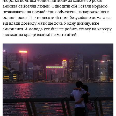
Жорстка політика «однієї дитини» за майже 40 років
змінила світогляд людей. Однодітні сімʼї стали нормою,
незважаючи на послаблення обмежень на народження в
останні роки. Ті, хто десятиліттями безуспішно домагався
від влади дозволу мати ще хоча б одну дитину, вже
змирилися. А молодь усе більше робить ставку на карʼєру
і вважає за краще взагалі не мати дітей.