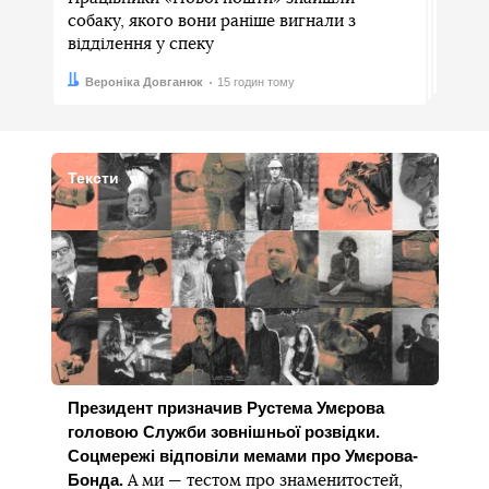
собаку, якого вони раніше вигнали з
відділення у спеку
Автор:
Дата:
Вероніка Довганюк
15 годин тому
Тексти
Президент призначив Рустема Умєрова
головою Служби зовнішньої розвідки.
Соцмережі відповіли мемами про Умєрова-
Бонда.
А ми — тестом про знаменитостей,