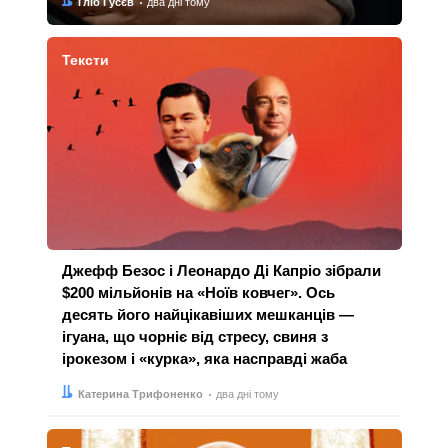
Автор:
Дата:
Гліб Гусєв
два дні тому
Тексти
Джефф Безос і Леонардо Ді Капріо зібрали
$200 мільйонів на «Ноїв ковчег». Ось
десять його найцікавіших мешканців —
ігуана, що чорніє від стресу, свиня з
ірокезом і «курка», яка насправді жаба
Автор:
Дата:
Катерина Трифоненко
два дні тому