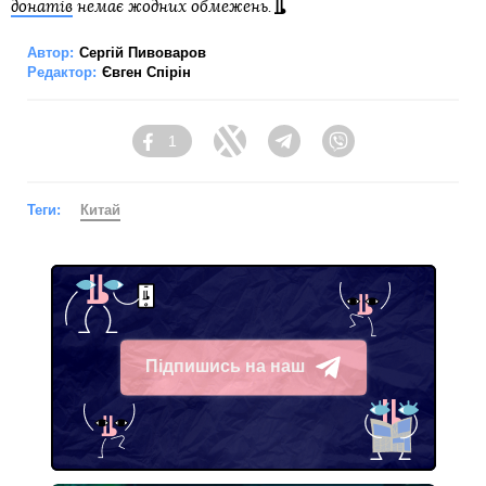
донатів
немає жодних обмежень.
Автор:
Сергій Пивоваров
Редактор:
Євген Спірін
1
Facebook
Twitter
Telegram
Viber
Теги:
Китай
Підпишись на наш
Telegram