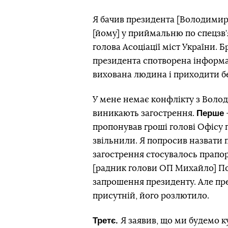
Я бачив президента [Володимира
[йому] у приймальню по спецзв’я
голова Асоціації міст України. 
президента
спотворена інформа
вихована людина і приходити б
У мене немає конфлікту з Воло
Перше
виникають загострення.
пропонував гроші голові Офісу 
звільнили. Я попросив назвати 
загострення
стосувалось прапо
[радник голови ОП Михайло] Под
запрошення президенту. Але пре
присутній, його розлютило.
Третє.
Я заявив, що ми будемо к