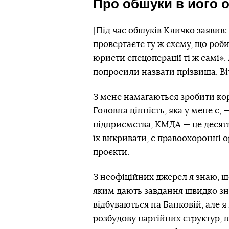
Про обшуки в його о
[Під час обшуків Кличко заявив:
провертаєте ту ж схему, що роб
юристи спецоперації ті ж самі». 
попросили назвати прізвища. Віт
З мене намагаються зробити кор
Головна цінність, яка у мене є, 
підприємства, КМДА — це десят
їх викривати, є правоохоронні 
проєкти.
З неофіційних джерел я знаю, 
яким дають завдання швидко зн
відбуваються на Банковій, але я
розбудову партійних структур, 