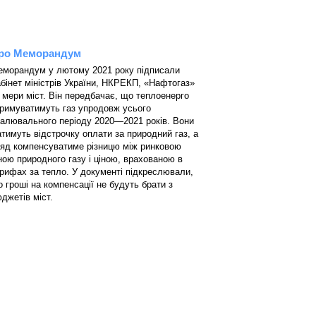
ро Меморандум
морандум у лютому 2021 року підписали
бінет міністрів України, НКРЕКП, «Нафтогаз»
 мери міст. Він передбачає, що теплоенерго
римуватимуть газ упродовж усього
алювального періоду 2020—2021 років. Вони
тимуть відстрочку оплати за природний газ, а
яд компенсуватиме різницю між ринковою
ною природного газу і ціною, врахованою в
рифах за тепло. У документі підкреслювали,
 гроші на компенсації не будуть брати з
джетів міст.