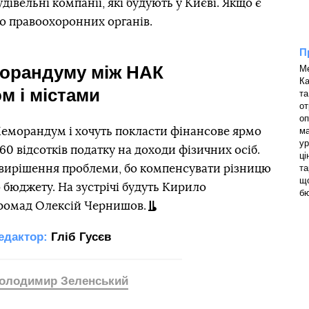
дівельні компанії, які будують у Києві. Якщо є
до правоохоронних органів.
П
орандуму між НАК
Ме
Ка
м і містами
та
от
оп
Меморандум і хочуть покласти фінансове ярмо
ма
ур
 60 відсотків податку на доходи фізичних осіб.
ці
вирішення проблеми, бо компенсувати різницю
та
що
о бюджету. На зустрічі будуть Кирило
бю
громад Олексій Чернишов.
едактор:
Гліб Гусєв
олодимир Зеленський