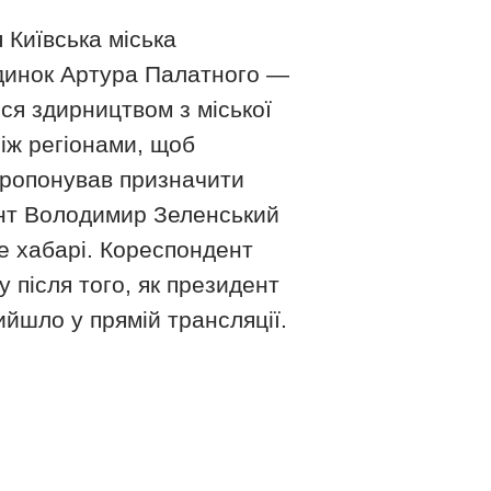
 Київська міська
удинок Артура Палатного —
ся здирництвом з міської
між регіонами, щоб
пропонував призначити
ент Володимир Зеленський
е хабарі. Кореспондент
 після того, як президент
ийшло у прямій трансляції.