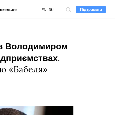
Підтримати
екельце
Пошук
EN
RU
по
сайту
 із Володимиром
ідприємствах
.
ʼю «Бабеля»