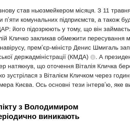
знову став ньюзмейкером місяця. З 11 травня
и пʼяти комунальних підприємств, а також б
ДАР: його підозрюють у тому, що він займаєть
італій Кличко закликав обмежити пересування 
навірусу, премʼєр-міністр Денис Шмигаль за
іської держадміністрації (КМДА)
. А презид
Довідка
ер натякнув, що оточення Віталія Кличка бер
 зустрілася з Віталієм Кличком через годину
мера Києва. Ось основні тези інтервʼю, яке в
лікту з Володимиром
періодично виникають