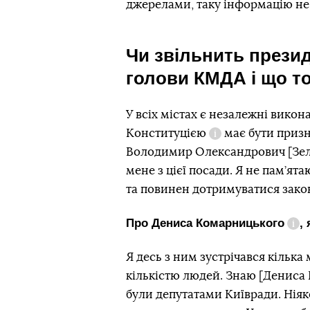
джерелами, таку інформацію не 
Чи звільнить презид
голови КМДА і що т
У всіх містах є незалежні викон
Конституцією
має бути призн
Довідка
Володимир Олександрович [Зеле
мене з цієї посади. Я не пам’ята
та повинен дотримуватися закон
Про
Дениса Комарницького
,
Дов
Я десь з ним зустрічався кілька 
кількістю людей. Знаю [Дениса 
були депутатами Київради. Ніяк