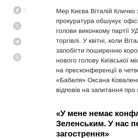
Мер Києва Віталій Кличко 
2
Facebook
прокуратура обшукує офіс
Twitter
голови виконкому партії У
торгівлі. У квітні, коли В
Telegram
запобігти поширенню коро
нового
голову Київської м
Viber
на пресконференції в четв
«Бабеля» Оксана Коваленко
відповів на запитання про 
«У мене немає конф
Зеленським. У нас 
загострення»