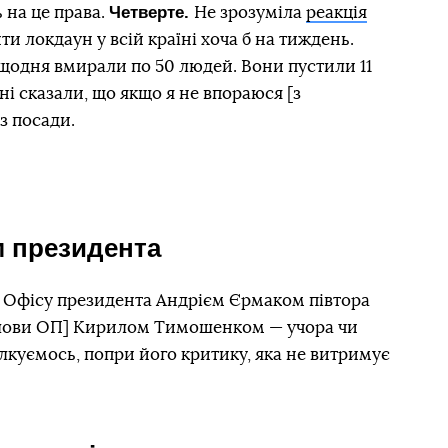
Четверте.
 на це права.
Не зрозуміла
реакція
ти локдаун у всій країні хоча б на тиждень.
 щодня вмирали по 50 людей. Вони пустили 11
ені сказали, що якщо я не впораюся [з
з посади.
м президента
ю Офісу президента Андрієм Єрмаком півтора
голови ОП] Кирилом Тимошенком — учора чи
лкуємось, попри його критику, яка не витримує