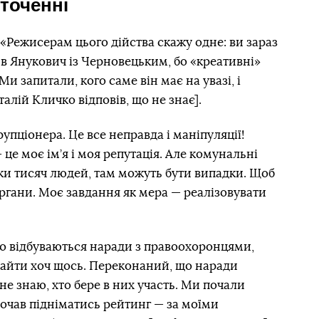
точенні
 «Режисерам цього дійства скажу одне: ви зараз
ив Янукович із Черновецьким, бо «креативні»
Ми запитали, кого саме він має на увазі, і
алій Кличко відповів, що не знає].
упціонера. Це все неправда і маніпуляції!
— це моє ім’я і моя репутація. Але комунальні
ки тисяч людей, там можуть бути випадки. Щоб
органи. Моє завдання як мера — реалізовувати
що відбуваються наради з правоохоронцями,
айти хоч щось. Переконаний, що наради
 не знаю, хто бере в них участь. Ми почали
почав підніматись рейтинг — за моїми