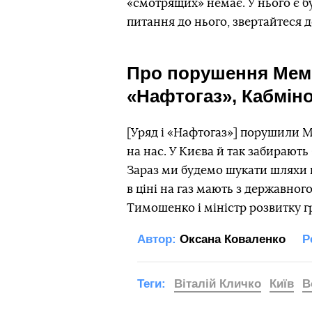
«смотрящих» немає. У нього є бу
питання до нього, звертайтеся 
Про порушення Мем
«Нафтогаз», Кабміно
[Уряд і «Нафтогаз»] порушили 
на нас. У Києва й так забирають
Зараз ми будемо шукати шляхи 
в ціні на газ мають з державног
Тимошенко і міністр розвитку 
Автор:
Оксана Коваленко
Р
Теги:
Віталій Кличко
Київ
В