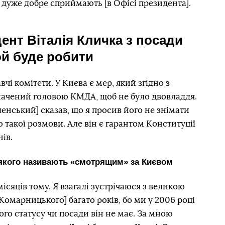
дуже добре сприймають [в Офісі президента].
ент Віталія Кличка з посади
ой буде робити
авчі комітети. У Києва є мер, який
згідно з
ачений головою КМДА, щоб не було двовладдя.
нський] сказав, що я просив його не знімати
ю такої розмови. Але він є гарантом Конституції
ів.
 якого називають «смотрящим» за Києвом
ідка
місяців тому. Я взагалі зустрічаюся з великою
Комарницького] багато років, бо ми у 2006 році
ого статусу чи посади він не має. За мною