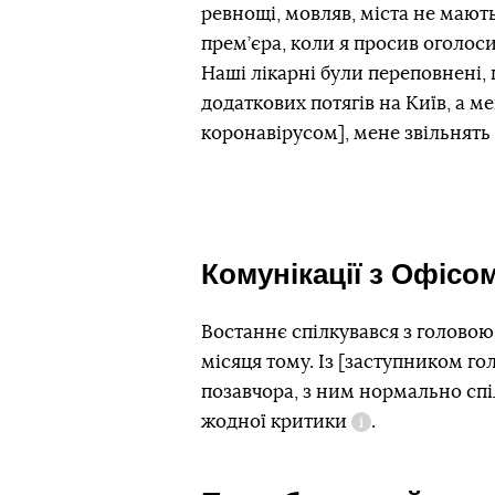
ревнощі, мовляв, міста не мають
прем’єра, коли я просив оголоси
Наші лікарні були переповнені,
додаткових потягів на Київ, а м
коронавірусом], мене звільнять 
Комунікації з Офісо
Востаннє спілкувався з голово
місяця тому. Із [заступником 
позавчора, з ним нормально спі
жодної
критики
.
Довідка