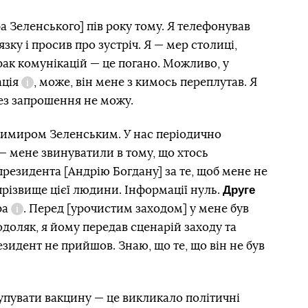
 Зеленського] пів року тому. Я телефонував
зку і просив про зустріч. Я — мер столиці,
Брак комунікацій — це погано. Можливо, у
ція
, може, він мене з кимось переплутав. Я
Довідка
ез запрошення не можу.
димиром Зеленським. У нас періодично
— мене звинуватили в тому, що хтось
президента [Андрію Богдану] за те, щоб мене не
Друге
прізвище цієї людини. Інформації нуль.
ра
. Перед [урочистим заходом] у мене був
Довідка
оляк, я йому передав сценарій заходу та
зидент не прийшов. Знаю, що те, що він не був
упувати вакцину — це викликало політичні