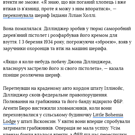
втекти не зможе. «Я знаю, що він поганий хлопець і вже
втікав із в’язниці, проте я можу з ним впоратися», —
переконувала
шериф Індіани Ліліан Холлі.
Вона помилялася. Діллінджер зробив у тюрмі саморобний
дерев’яний пістолет і розфарбував його кремом для
взуття. І 3 березня 1934 року, погрожуючи «зброєю», взяв у
заручники охоронців та втік на машині шерифа.
«Якщо я коли-небудь побачу Джона Діллінджера,
власноруч застрелю його зі свого пістолета», — казала
пізніше розлючена шериф.
Перетнувши на краденому авто кордон штату Іллінойс,
Діллінджер cкоїв федеральне правопорушення.
Полювання на грабіжника та його банду відкрило ФБР.
Агенти Бюро вистежили зловмисників, коли вони
переховувалися у сільському будиночку
Little Bohemia
Lodge
у штаті Вісконсин. У квітні вони вперше спробували
затримати грабіжників. Операція не мала успіху. Усім
членам банди вдалося втекти, а ФБР під час перестрілки