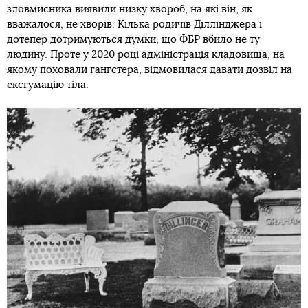
зловмисника виявили низку хвороб, на які він, як
вважалося, не хворів. Кілька родичів Діллінджера і
дотепер дотримуються думки, що ФБР вбило не ту
людину. Проте у 2020 році адміністрація кладовища, на
якому поховали гангстера, відмовилася давати дозвіл на
ексгумацію тіла.