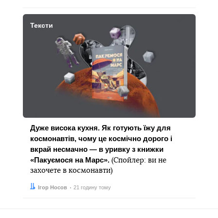
Тексти
Дуже висока кухня. Як готують їжу для
космонавтів, чому це космічно дорого і
вкрай несмачно — в уривку з книжки
«Пакуємося на Марс».
(Спойлер: ви не
захочете в космонавти)
Автор:
Дата:
Ігор Носов
21 годину тому