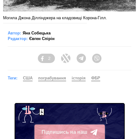
Могила Джона Діллінджера на кладовищі Корона-Гілл.
Автор:
Яна Собецька
Редактор:
Євген Спірін
2
Facebook
Twitter
Telegram
Viber
Теги:
США
пограбування
історія
ФБР
Підпишись на наш
Telegram