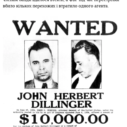
вбило кількох перехожих і втратило одного агента.