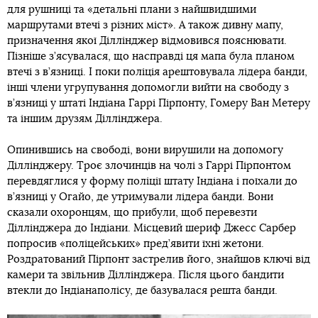
для рушниці та «детальні плани з найшвидшими
маршрутами втечі з різних міст». А також дивну мапу,
призначення якої Діллінджер відмовився пояснювати.
Пізніше з’ясувалася, що насправді ця мапа була планом
втечі з в’язниці. І поки поліція арештовувала лідера банди,
інші члени угрупування допомогли вийти на свободу з
в’язниці у штаті Індіана Гаррі Пірпонту, Гомеру Ван Метеру
та іншим друзям Діллінджера.
Опинившись на свободі, вони вирушили на допомогу
Діллінджеру. Троє злочинців на чолі з Гаррі Пірпонтом
перевдяглися у форму поліції штату Індіана і поїхали до
в’язниці у Огайо, де утримували лідера банди. Вони
сказали охоронцям, що прибули, щоб перевезти
Діллінджера до Індіани. Місцевий шериф Джесс Сарбер
попросив «поліцейських» пред’явити їхні жетони.
Роздратований Пірпонт застрелив його, знайшов ключі від
камери та звільнив Діллінджера. Після цього бандити
втекли до Індіанаполісу, де базувалася решта банди.