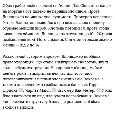
Обох грабіжників невдовзі спіймали. Для Сінглтона напад
на Моргана був далеко не першим злочином. Проте
Діллінджер не мав жодної судимості. Прокурор переконав
батька Джона, що якщо його син визнає свою провину,
отримає менший вирок. Хлопець погодився, проте угода
виявилася обманом. Діллінджера засудили до 10—20 років
позбавлення волі. Його спільник Сінглтон отримав значно
менше — від 2 до 14.
Розлючений суворим вироком, Діллінджер пообіцяв
правоохоронцям, що стане «найгіршою сволотою, яку ті
коли-небудь зустрічали». Він провів у в’язниці майже
дев’ять років і використав цей час для того, щоб
потоваришувати з іншими зловмисниками. Зокрема, з
такими досвідченими грабіжниками банків як
Гаррі
Пірпонт
,
Чарльз Маклі
та
Гомер Ван Метер.
У них
Довідка
Довідка
Довідка
Джон навчився як слід планувати пограбування. Зокрема,
досліджувати структуру банку: де розташовані вікна,
входи та виходи.