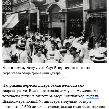
Натовп поблизу банку у місті Саут-Бенд після того, як його
пограбувала банда Джона Діллінджера.
Наприкінці вересня лідера банди несподівано
заарештували. Власниця пансіонату, у якому мешкала
тогочасна дівчина гангстера Мері Лонгнайкер,
видала
Діллінджера поліції. У гангстера вилучили чотири
пістолети, 2 600 доларів готівки, кілька гвинтівок, патрони