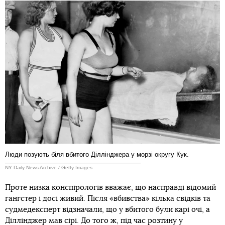
Люди позують біля вбитого Діллінджера у морзі округу Кук.
NY Daily News Archive / Getty Images
Проте низка конспірологів вважає, що насправді відомий
гангстер і досі живий. Після «вбивства» кілька свідків та
судмедексперт відзначали, що у вбитого були карі очі, а
Діллінджер мав сірі. До того ж, під час розтину у