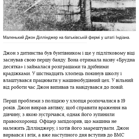
Маленький Джон Діллінджер на батьківській фермі у штаті Індіана.
Джон з дитинства був бунтівником і ще у підлітковому віці
заснував свою першу банду. Вона отримала назву «Брудна
десятка» і займалася розіграшами та дрібними
крадіжками. У шістнадцять хлопець покинув школу і
влаштувався працювати у машинобудівний цех. У вільний
від роботи час Джон випивав та навідувався до повій.
Перші проблеми з поліцією у хлопця розпочалися в 19
років. Джон викрав автівку, щоб справити враження на
дівчину, з якою зустрічався, однак його зупинили
правоохоронці. Офіцер запідозрив, що машина не
належить Діллінджеру, і хотів його заарештувати. Джон
вирвався і втік, а вже наступного дня вступив до ВМС