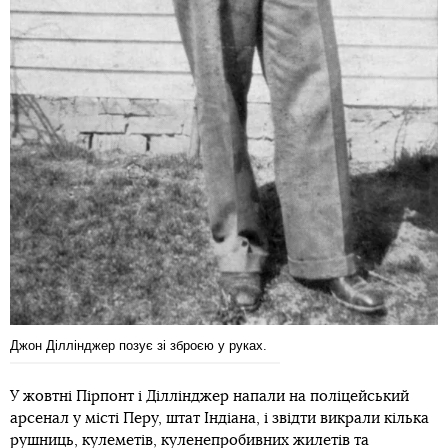
Джон Діллінджер позує зі зброєю у руках.
У жовтні Пірпонт і Діллінджер напали на поліцейський
арсенал у місті Перу, штат Індіана, і звідти викрали кілька
рушниць, кулеметів, куленепробивних жилетів та