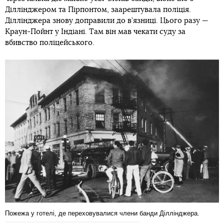
Діллінджером та Пірпонтом, заарештувала поліція.
Діллінджера знову доправили до в’язниці. Цього разу —
Краун-Пойнт у Індіані. Там він мав чекати суду за
вбивство поліцейського.
Пожежа у готелі, де переховувалися члени банди Діллінджера.