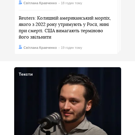
Автор:
Дата:
Світлана Кравченко
18 годин тому
Reuters: Колишній американський морпіх,
якого з 2022 року утримують у Росії, нині
при смерті. США вимагають терміново
його звільнити
Автор:
Дата:
Світлана Кравченко
19 годин тому
Тексти