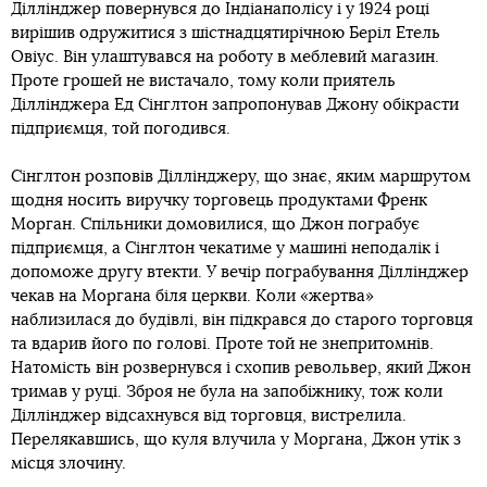
Діллінджер повернувся до Індіанаполісу і у 1924 році
вирішив одружитися з шістнадцятирічною Беріл Етель
Овіус. Він улаштувався на роботу в меблевий магазин.
Проте грошей не вистачало, тому коли приятель
Діллінджера Ед Сінглтон запропонував Джону обікрасти
підприємця, той погодився.
Сінглтон розповів Діллінджеру, що знає, яким маршрутом
щодня носить виручку торговець продуктами Френк
Морган. Спільники домовилися, що Джон пограбує
підприємця, а Сінглтон чекатиме у машині неподалік і
допоможе другу втекти. У вечір пограбування Діллінджер
чекав на Моргана біля церкви. Коли «жертва»
наблизилася до будівлі, він підкрався до старого торговця
та вдарив його по голові. Проте той не знепритомнів.
Натомість він розвернувся і схопив револьвер, який Джон
тримав у руці. Зброя не була на запобіжнику, тож коли
Діллінджер відсахнувся від торговця, вистрелила.
Перелякавшись, що куля влучила у Моргана, Джон утік з
місця злочину.