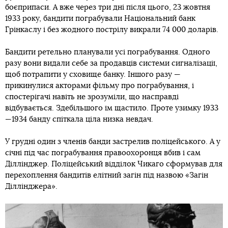
боєприпаси. А вже через три дні після цього, 23 жовтня
1933 року, бандити пограбували Національний банк
Грінкаслу і без жодного пострілу викрали 74 000 доларів.
Бандити ретельно планували усі пограбування. Одного
разу вони видали себе за продавців системи сигналізації,
щоб потрапити у сховище банку. Іншого разу —
прикинулися акторами фільму про пограбування, і
спостерігачі навіть не зрозуміли, що насправді
відбувається. Здебільшого їм щастило. Проте узимку 1933
—1934 банду спіткала ціла низка невдач.
У грудні один з членів банди застрелив поліцейського. А у
січні під час пограбування правоохоронця вбив і сам
Діллінджер. Поліцейський відділок Чикаго сформував для
перехоплення бандитів елітний загін під назвою «Загін
Діллінджера».