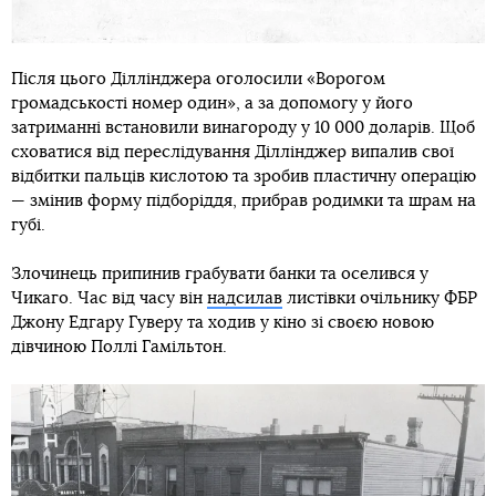
Після цього Діллінджера оголосили «Ворогом
громадськості номер один», а за допомогу у його
затриманні встановили винагороду у 10 000 доларів. Щоб
сховатися від переслідування Діллінджер випалив свої
відбитки пальців кислотою та зробив пластичну операцію
— змінив форму підборіддя, прибрав родимки та шрам на
губі.
Злочинець припинив грабувати банки та оселився у
Чикаго. Час від часу він
надсилав
листівки очільнику ФБР
Джону Едгару Гуверу та ходив у кіно зі своєю новою
дівчиною Поллі Гамільтон.