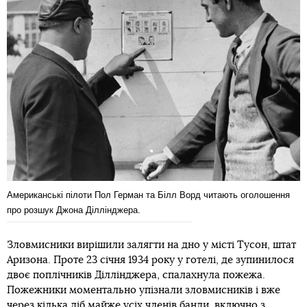
Американські пілоти Пол Герман та Білл Ворд читають оголошення
про розшук Джона Діллінджера.
Зловмисники вирішили залягти на дно у місті Тусон, штат
Аризона. Проте 23 січня 1934 року у готелі, де зупинилося
двоє поплічників Діллінджера, спалахнула пожежа.
Пожежники моментально упізнали зловмисників і вже
через кілька діб майже усіх членів банди, включно з