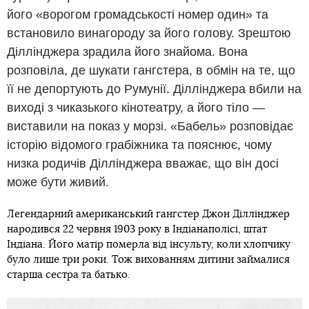
його «ворогом громадськості номер один» та
встановило винагороду за його голову. Зрештою
Діллінджера зрадила його знайома. Вона
розповіла, де шукати гангстера, в обмін на те, що
її не депортують до Румунії. Діллінджера вбили на
виході з чиказького кінотеатру, а його тіло —
виставили на показ у морзі. «Бабель» розповідає
історію відомого грабіжника та пояснює, чому
низка родичів Діллінджера вважає, що він досі
може бути живий.
Легендарний американський гангстер Джон Діллінджер
народився 22 червня 1903 року в Індіанаполісі, штат
Індіана. Його матір померла від інсульту, коли хлопчику
було лише три роки. Тож вихованням дитини займалися
старша сестра та батько.