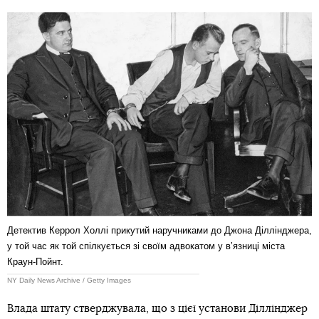
Детектив Керрол Холлі прикутий наручниками до Джона Діллінджера,
у той час як той спілкується зі своїм адвокатом у вʼязниці міста
Краун-Пойнт.
NY Daily News Archive / Getty Images
Влада штату стверджувала, що з цієї установи Діллінджер