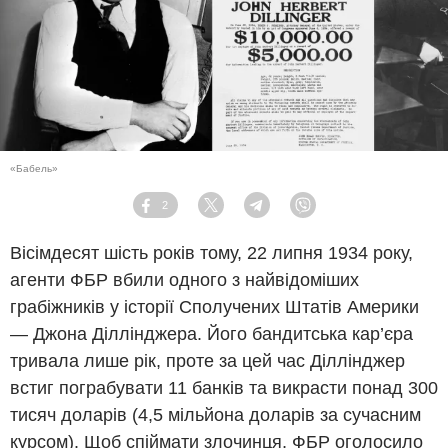
«Бабель»
2
Facebook
Twitter
Telegram
Viber
Вісімдесят шість років тому, 22 липня 1934 року,
агенти ФБР вбили одного з найвідоміших
грабіжників у історії Сполучених Штатів Америки
— Джона Діллінджера. Його бандитська кар’єра
тривала лише рік, проте за цей час Діллінджер
встиг пограбувати 11 банків та викрасти понад 300
тисяч доларів (4,5 мільйона доларів за сучасним
курсом). Щоб спіймати злочинця, ФБР оголосило