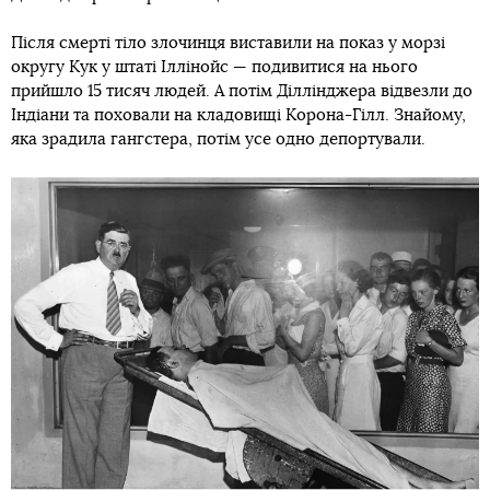
Після смерті тіло злочинця виставили на показ у морзі
округу Кук у штаті Іллінойс — подивитися на нього
прийшло 15 тисяч людей. А потім Діллінджера відвезли до
Індіани та поховали на кладовищі Корона-Гілл. Знайому,
яка зрадила гангстера, потім усе одно депортували.