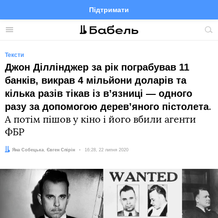
Підтримати
Facebook
Telegram
Twitter
Instagram
Меню
По
по
сай
Тексти
Джон Діллінджер за рік пограбував 11
банків, викрав 4 мільйони доларів та
кілька разів тікав із вʼязниці — одного
разу за допомогою деревʼяного пістолета
.
А потім пішов у кіно і його вбили агенти
ФБР
Автор:
Редактор:
Яна Собецька
Євген Спірін
Дата:
16:28, 22 липня 2020