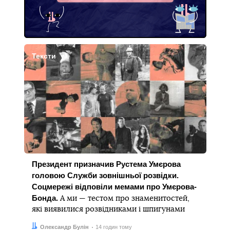
Тексти
Президент призначив Рустема Умєрова
головою Служби зовнішньої розвідки.
Соцмережі відповіли мемами про Умєрова-
Бонда.
А ми — тестом про знаменитостей,
які виявилися розвідниками і шпигунами
Автор:
Дата:
Олександр Булін
14 годин тому