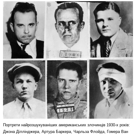
Портрети найрозшукуваніших американських злочинців 1930-х років:
Джона Діллінджера, Артура Баркера, Чарльза Флойда, Гомера Ван