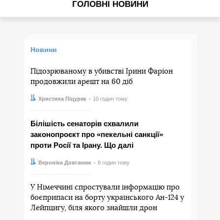
ГОЛОВНІ НОВИНИ
Новини
Підозрюваному в убивстві Ірини Фаріон
продовжили арешт на 60 діб
Автор:
Дата:
Христина Піцуряк
10 годин тому
Білішість сенаторів схвалили
законопроєкт про «пекельні санкції»
проти Росії та Ірану. Що далі
Автор:
Дата:
Вероніка Довганюк
8 годин тому
У Німеччині спростували інформацію про
боєприпаси на борту українського Ан-124 у
Лейпцигу, біля якого знайшли дрон