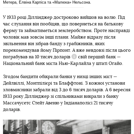
Метера, Елвіна Карпіса та «Малюка» Нельсона.
У 1933 році Діллінджер достроково вийшов на волю. Під
час слухання він пообіцяв, що повернеться на батькову
ферму та займатиметься землеробством. Проте насправді
чоловік мав зовсім інші плани. Майже відразу після
звільнення він зібрав банду з грабіжників, яких
порекомендував йому Пірпонт. А вже невдовзі після цього
пограбував на
10 тисяч доларів
свій перший банк —
Довідка
Національний банк міста Нью-Карлайла у штаті Огайо.
Згодом бандити обікрали банки у низці інших міст —
Дейлвіллі, Монтпілієрі та Блаффтоні. З кожної установи
зловмисники забрали від 3 до 6 тисяч доларів. А 6 вересня
1933 року Діллінджер зі спільниками викрали з банку
Массачусетс Стейт Авеню у Індіанаполісі 21 тисячу
доларів.