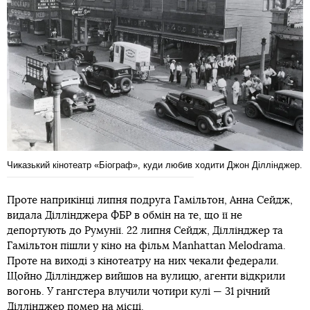
Чиказький кінотеатр «Біограф», куди любив ходити Джон Діллінджер.
Проте наприкінці липня подруга Гамільтон, Анна Сейдж,
видала Діллінджера ФБР в обмін на те, що її не
депортують до Румунії. 22 липня Сейдж, Діллінджер та
Гамільтон пішли у кіно на фільм Manhattan Melodramа.
Проте на виході з кінотеатру на них чекали федерали.
Щойно Діллінджер вийшов на вулицю, агенти відкрили
вогонь. У гангстера влучили чотири кулі — 31 річний
Діллінджер помер на місці.