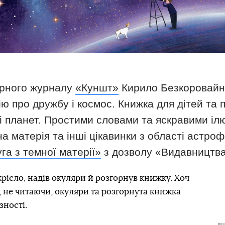
ярного журналу
«Куншт»
Кирило Безкоровайн
ю про дружбу і космос. Книжка для дітей та п
 і планет. Простими словами та яскравими іл
а матерія та інші цікавинки з області астроф
га з темної матерії»
з дозволу «Видавництва
 крісло, надів окуляри й розгорнув книжку. Хоч
е, не читаючи, окуляри та розгорнута книжка
зності.