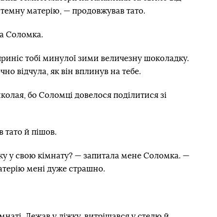
у темну матерію, — продовжував тато.
ла Соломка.
риніс тобі минулої зими величезну шоколадку.
чно відчула, як він вплинув на тебе.
иколая, бо Соломці довелося поділитися зі
в тато й пішов.
ку у свою кімнату? — запитала мене Соломка. —
 матерію мені дуже страшно.
імнаті. Лежав у ліжку, витріщався у стелю й