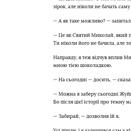
зірок, але ніколи не бачать сам
— А як таке можливо? — запита
— Це як Святий Миколай, який п
Ти ніколи його не бачила, але то
Направду, я теж відчув вплив М
мною тією шоколадкою.
— На сьогодні — досить, — сказа
— Можна я заберу сьогодні Жуй
Бо після цієї історії про темну
— Забирай, — дозволив їй я.
Усі пішли, і я залишився сам у к