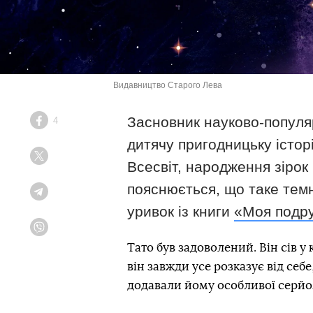
Видавництво Старого Лева
Засновник науково-попул
4
Facebook
дитячу пригодницьку історі
Twitter
Всесвіт, народження зірок
пояснюється, що таке темн
Telegram
уривок із книги
«Моя подру
Viber
Тато був задоволений. Він сів у
він завжди усе розказує від себ
додавали йому особливої серйо