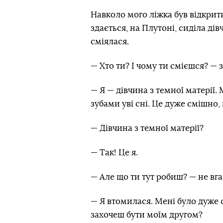
Навколо мого ліжка був відкрит
здається, на Плутоні, сиділа ді
сміялася.
— Хто ти? І чому ти смієшся? — з
— Я — дівчина з темної матерії.
зубами уві сні. Це дуже смішно,
— Дівчина з темної матерiї?
— Так! Це я.
— Але що ти тут робиш? — не вга
— Я втомилася. Мені було дуже 
захочеш бути моїм другом?