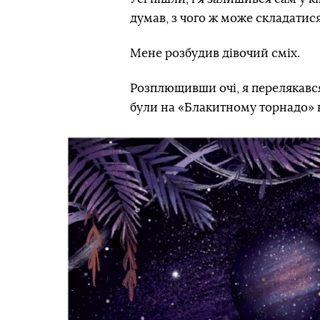
думав, з чого ж може складатися
Мене розбудив дівочий смiх.
Розплющивши очі, я перелякався 
були на «Блакитному торнадо» в