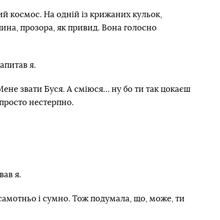
ий космос. На одній із крижаних кульок,
вчина, прозора, як привид. Вона голосно
апитав я.
 Мене звати Буся. А сміюся… ну бо ти так цокаєш
 просто нестерпно.
вав я.
самотньо і сумно. Тож подумала, що, може, ти