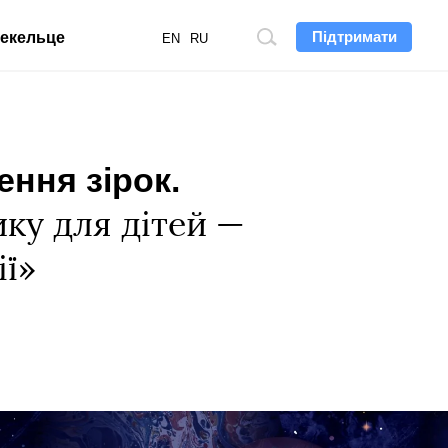
Підтримати
екельце
Пошук
EN
RU
по
сайту
ення зірок.
ику для дітей —
ії»