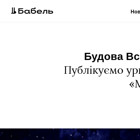
Но
Будова Все
Публікуємо ури
«М