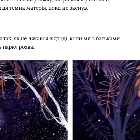
 ця темна матерія, поки не заснув.
так, як не лякався відтоді, коли ми з батьками
 парку розваг.