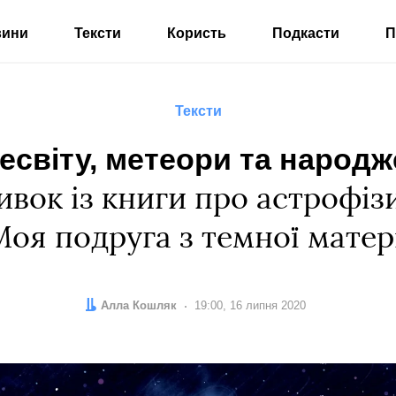
вини
Тексти
Користь
Подкасти
П
Тексти
світу, метеори та народж
вок із книги про астрофіз
оя подруга з темної матер
Автор:
Алла Кошляк
Дата:
19:00, 16 липня 2020