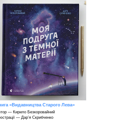
нига «Видавництва Старого Лева»
тор — Кирило Безкоровайний
юстрації — Дарʼя Скрибченко