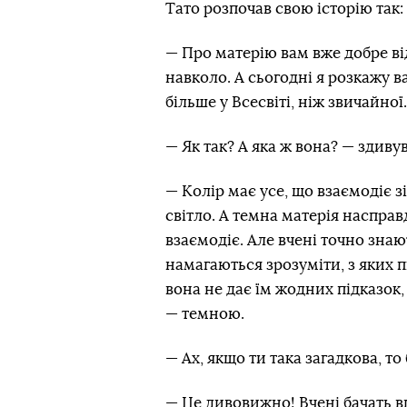
Тато розпочав свою історію так:
— Про матерію вам вже добре ві
навколо. А сьогодні я розкажу в
більше у Всесвіті, ніж звичайної
— Як так? А яка ж вона? — здиву
— Колір має усе, що взаємодіє зі
світло. А темна матерія насправд
взаємодіє. Але вчені точно знают
намагаються зрозуміти, з яких 
вона не дає їм жодних підказок,
— темною.
— Ах, якщо ти така загадкова, т
— Це дивовижно! Вчені бачать вп