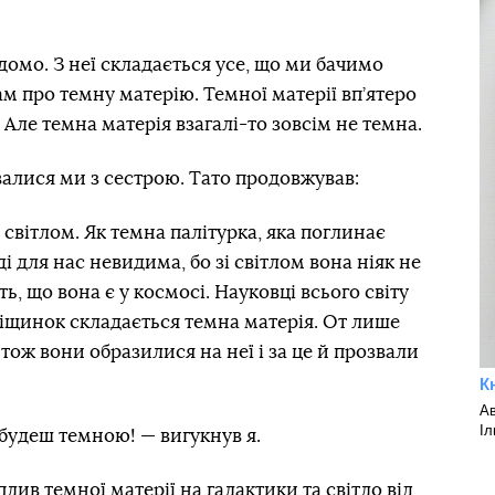
домо. З неї складається усе, що ми бачимо
ам про темну матерiю. Темної матерії вп’ятеро
. Але темна матерія взагалі-то зовсім не темна.
валися ми з сестрою. Тато продовжував:
 світлом. Як темна палітурка, яка поглинає
і для нас невидима, бо зі світлом вона ніяк не
ь, що вона є у космосі. Науковці всього світу
піщинок складається темна матерія. От лише
 тож вони образилися на неї і за це й прозвали
К
Ав
Іл
о будеш темною! — вигукнув я.
лив темної матерії на галактики та світло від