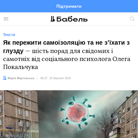
Підтримати
Facebook
Telegram
Twitter
Instagram
Меню
По
по
сай
Тексти
Як пережити самоізоляцію та не зʼїхати з
глузду
— шість порад для свідомих і
самотніх від соціального психолога Олега
Покальчука
Автор:
Марія Жартовська
Дата:
08:27, 19 березня 2020