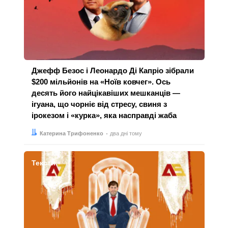
Джефф Безос і Леонардо Ді Капріо зібрали
$200 мільйонів на «Ноїв ковчег». Ось
десять його найцікавіших мешканців —
ігуана, що чорніє від стресу, свиня з
ірокезом і «курка», яка насправді жаба
Автор:
Дата:
Катерина Трифоненко
два дні тому
Тексти