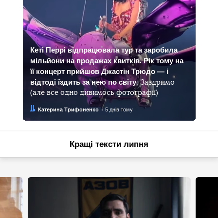
Кеті Перрі відпрацювала тур та заробила
мільйони на продажах квитків. Рік тому на
її концерт прийшов Джастін Трюдо — і
відтоді їздить за нею по світу
. Заздримо
(але все одно дивимось фотографії)
Автор:
Дата:
Катерина Трифоненко
5 днів тому
Кращі тексти липня