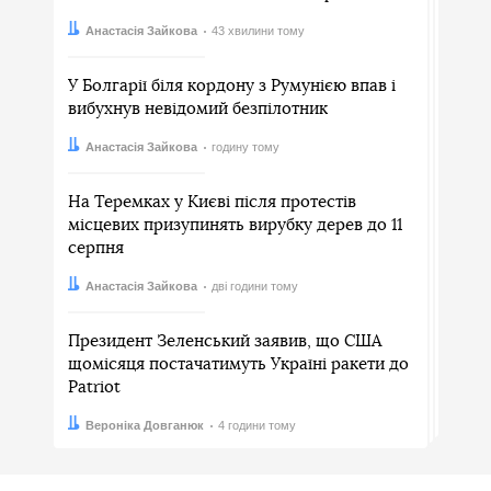
Автор:
Дата:
Анастасія Зайкова
43 хвилини тому
У Болгарії біля кордону з Румунією впав і
вибухнув невідомий безпілотник
Автор:
Дата:
Анастасія Зайкова
годину тому
На Теремках у Києві після протестів
місцевих призупинять вирубку дерев до 11
серпня
Автор:
Дата:
Анастасія Зайкова
дві години тому
Президент Зеленський заявив, що США
щомісяця постачатимуть Україні ракети до
Patriot
Автор:
Дата:
Вероніка Довганюк
4 години тому