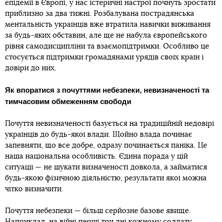
епідемії в Європі, у нас істеричні настрої почнуть зростати
приблизно за два тижні. Розбалувана пострадянська
ментальність українців вже втратила навички виживання
за будь-яких обставин, але ще не набула європейського
рівня самодисципліни та взаємопідтримки. Особливо це
стосується підтримки громадянами урядів своїх країн і
довіри до них.
Як впоратися з почуттями небезпеки, невизначеності та
тимчасовим обмеженням свободи
Почуття невизначеності базується на традиційній недовірі
українців до будь-якої влади. Щойно влада починає
запевняти, що все добре, одразу починається паніка. Це
наша національна особливість. Єдина порада у цій
ситуації — не шукати визначеності довкола, а займатися
будь-якою фізичною діяльністю, результати якої можна
чітко визначити.
Почуття небезпеки — більш серйозне базове явище.
Наприклад, на війні перші три дні кожному солдату