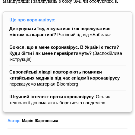
маніпуляцій і залякувань з боку ЗМІ чи оточуючих.
Ще про коронавірус:
Де купувати їжу, лікуватися і як пересуватися
містом на карантині?
Рятівний гід від «Бабеля»
Боюся, що в мене коронавірус. В Україні є тести?
Куди бігти і як мене перевірятимуть?
(Заспокійлива
інструкція)
Європейські лікарі повторюють помилки
китайських медиків під час епідемії коронавірусу
—
переказуємо матеріал Bloomberg
Штучний інтелект проти коронавірусу.
Ось як
технології допомагають боротися з пандемією
Автор:
Марія Жартовська