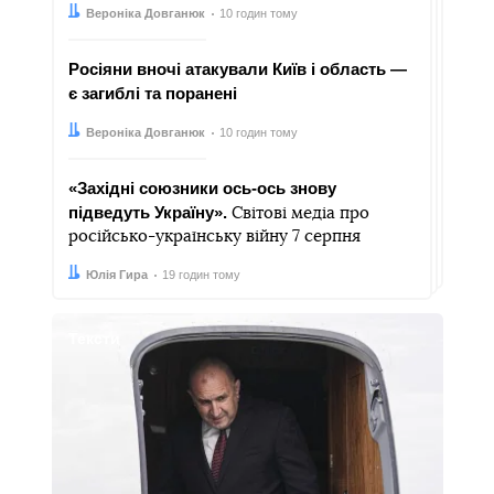
Автор:
Дата:
Вероніка Довганюк
10 годин тому
Росіяни вночі атакували Київ і область —
є загиблі та поранені
Автор:
Дата:
Вероніка Довганюк
10 годин тому
«Західні союзники ось-ось знову
підведуть Україну».
Світові медіа про
російсько-українську війну 7 серпня
Автор:
Дата:
Юлія Гира
19 годин тому
Тексти