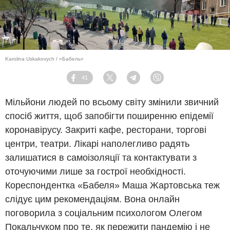
Karolina Uskakovych / «Бабель»
41
Facebook
Twitter
Telegram
Viber
Мільйони людей по всьому світу змінили звичний
спосіб життя, щоб запобігти поширенню епідемії
коронавірусу. Закриті кафе, ресторани, торгові
центри, театри. Лікарі наполегливо радять
залишатися в самоізоляції та контактувати з
оточуючими лише за гострої необхідності.
Кореспондентка «Бабеля» Маша Жартовська теж
слідує цим рекомендаціям. Вона онлайн
поговорила з соціальним психологом Олегом
Покальчуком про те, як пережити пандемію і не