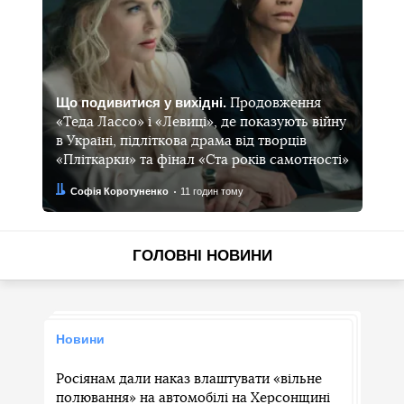
Що подивитися у вихідні.
Продовження
«Теда Лассо» і «Левиці», де показують війну
в Україні, підліткова драма від творців
«Пліткарки» та фінал «Ста років самотності»
Автор:
Дата:
Софія Коротуненко
11 годин тому
ГОЛОВНІ НОВИНИ
Новини
Росіянам дали наказ влаштувати «вільне
полювання» на автомобілі на Херсонщині