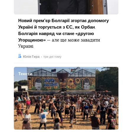
Новий прем’єр Болгарії згортає допомогу
Україні й торгується з ЄС, як Орбан
.
Болгарія навряд чи стане «другою
Угорщиною»
— але ще може завадити
Україні
Автор:
Дата:
Юлія Гира
три дні тому
Тексти