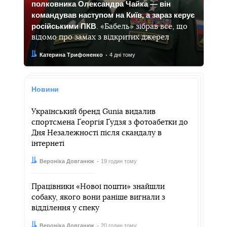
полковника Олександра Чайка — він
командував наступом на Київ, а зараз керує
російськими ПКВ
. «Бабель» зібрав все, що
відомо про замах з відкритих джерел
Автор:
Дата:
Катерина Трифоненко
4 дні тому
Новини
Український бренд Gunia видалив
спортсмена Ґеоргія Ґудзя з фотоабетки до
Дня Незалежності після скандалу в
інтернеті
Автор:
Дата:
Вероніка Довганюк
19 годин тому
Працівники «Нової пошти» знайшли
собаку, якого вони раніше вигнали з
відділення у спеку
Автор:
Дата:
Вероніка Довганюк
20 годин тому