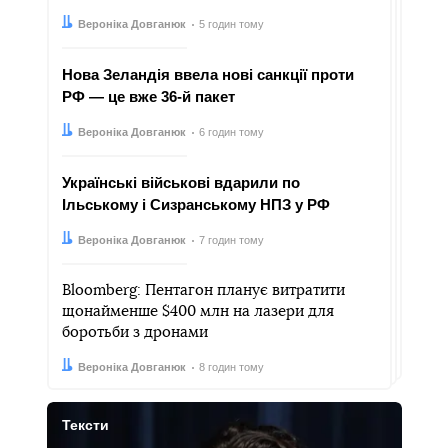
Автор:
Дата:
Вероніка Довганюк
5 годин тому
Нова Зеландія ввела нові санкції проти
РФ — це вже 36-й пакет
Автор:
Дата:
Вероніка Довганюк
6 годин тому
Українські військові вдарили по
Ільському і Сизранському НПЗ у РФ
Автор:
Дата:
Вероніка Довганюк
7 годин тому
Bloomberg: Пентагон планує витратити
щонайменше $400 млн на лазери для
боротьби з дронами
Автор:
Дата:
Вероніка Довганюк
8 годин тому
Тексти