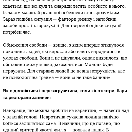
здається, що всі кулі та снаряди летять особисто в нього.
Із часом масштаб реальної небезпеки стає зрозумілим.
Зараз подібна ситуація — фактори ризику і запобіжні
засоби прості та зрозумілі. Для тверезої оцінки ситуації
потрібен час.
Обмеження свободи — явище, з яким вперше зіткнулося
покоління людей, які виросли або навіть народилися в
умовах свободи. Вони її не цінували, однак виявилося, що
обставини можуть швидко змінитися. Молодь буде
нервувати. Для старших людей це певна незручність, але
не психологічна травма — вони «і не таке бачили».
Як відволіктися і перезагрузитися, коли кінотеатри, бари
та ресторани зачинені
Найкраще, що можна зробити на карантині, — навести лад
у власній голові. Невротична сучасна людина панічно
боїться залишатися сама. Її навчили, що це погано, що
єдиний критерій якості життя — похвали інших. В