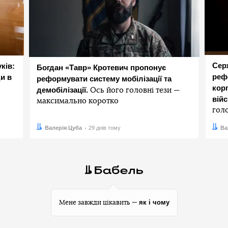
Сер
ків:
Богдан «Тавр» Кротевич пропонує
реф
и в
реформувати систему мобілізації та
корп
демобілізації.
Ось його головні тези —
вій
максимально коротко
гол
Автор:
Дата:
Валерія Цуба
29 днів тому
Авто
Дата:
Ва
як і чому
Мене завжди цікавить —