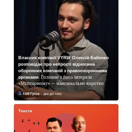
Власник компанії VYRIY Олексій Бабенко
розповідає про непрості відносини
оборонних компаній з правоохоронними
органами
. Головне з його інтерв’ю
«Мілітарному» — максимально коротко
Автор:
Дата:
Гліб Гусєв
два дні тому
Тексти