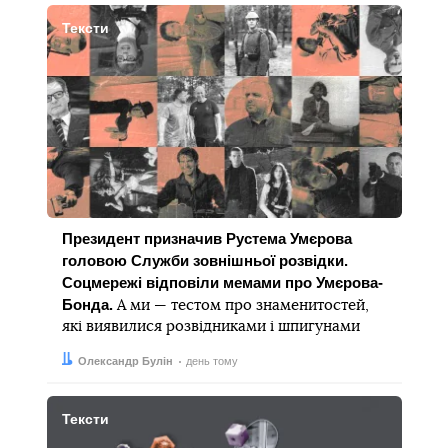
Тексти
Президент призначив Рустема Умєрова
головою Служби зовнішньої розвідки.
Соцмережі відповіли мемами про Умєрова-
Бонда.
А ми — тестом про знаменитостей,
які виявилися розвідниками і шпигунами
Автор:
Дата:
Олександр Булін
день тому
Тексти