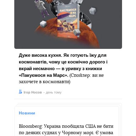
Дуже висока кухня. Як готують їжу для
космонавтів, чому це космічно дорого і
вкрай несмачно — в уривку з книжки
«Пакуємося на Марс».
(Спойлер: ви не
захочете в космонавти)
Автор:
Дата:
Ігор Носов
день тому
Новини
Bloomberg: Україна пообіцяла США не бити
по деяких суднах у Чорному морі. Є умова