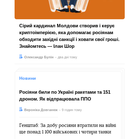
Сірий кардинал Молдови створив і керує
криптоімперією, яка допомагає росіянам
обходити західні санкції і ховати свої гроші.
Знайомтесь — Ілан Шор
Автор:
Дата:
Олександр Булін
два дні тому
Новини
Росіяни били по Україні ракетами та 151
дроном. Як відпрацювала ППО
Автор:
Дата:
Вероніка Довганюк
9 годин тому
Генштаб: За добу росіяни втратили на війні
ще понад 1 100 військових і чотири танки