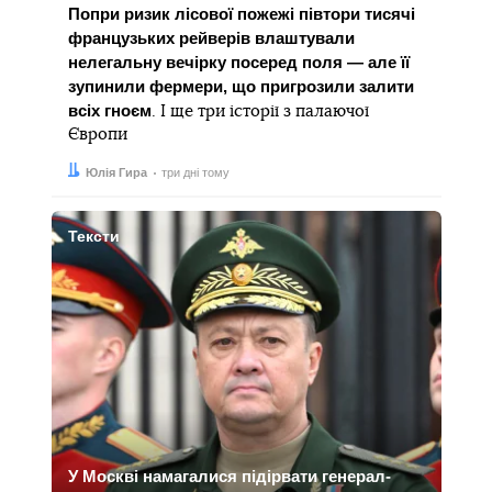
Попри ризик лісової пожежі півтори тисячі
французьких рейверів влаштували
нелегальну вечірку посеред поля — але її
зупинили фермери, що пригрозили залити
всіх гноєм
. І ще три історії з палаючої
Європи
Автор:
Дата:
Юлія Гира
три дні тому
Тексти
У Москві намагалися підірвати генерал-