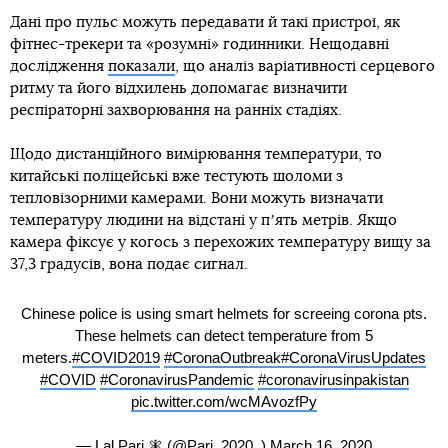
Дані про пульс можуть передавати й такі пристрої, як
фітнес-трекери та «розумні» годинники. Нещодавні
дослідження
показали
, що аналіз варіативності серцевого
ритму та його відхилень допомагає визначити
респіраторні захворювання на ранніх стадіях.
Щодо дистанційного вимірювання температури, то
китайські поліцейські вже тестують шоломи з
тепловізорними камерами. Вони можуть визначати
температуру людини на відстані у пʼять метрів. Якщо
камера фіксує у когось з перехожих температуру вищу за
37,3 градусів, вона подає сигнал.
Chinese police is using smart helmets for screeing corona pts.
These helmets can detect temperature from 5
meters.
#COVID2019
#CoronaOutbreak
#CoronaVirusUpdates
#COVID
#CoronavirusPandemic
#coronavirusinpakistan
pic.twitter.com/wcMAvozfPy
— Lal Pari 🧚 (@Pari_2020_)
March 16, 2020