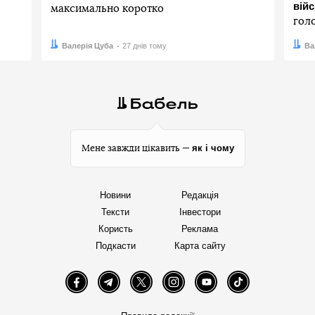
вій
максимально коротко
гол
Автор:
Дата:
Валерія Цуба
27 днів тому
Авто
Дата:
Ва
як і чому
Мене завжди цікавить —
Новини
Редакція
Тексти
Інвестори
Користь
Реклама
Подкасти
Карта сайту
Facebook
Telegram
Twitter
Instagram
YouTube
TikTok