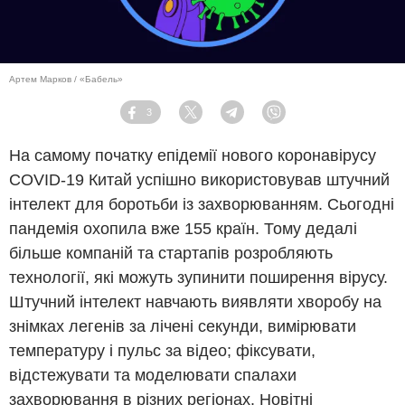
Артем Марков / «Бабель»
3
Facebook
Twitter
Telegram
Viber
На самому початку епідемії нового коронавірусу
COVID-19 Китай успішно використовував штучний
інтелект для боротьби із захворюванням. Сьогодні
пандемія охопила вже 155 країн. Тому дедалі
більше компаній та стартапів розробляють
технології, які можуть зупинити поширення вірусу.
Штучний інтелект навчають виявляти хворобу на
знімках легенів за лічені секунди, вимірювати
температуру і пульс за відео; фіксувати,
відстежувати та моделювати спалахи
захворювання в різних регіонах. Новітні