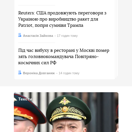
Reuters: США продовжують переговори з
Україною про виробництво ракет для
Patriot, попри сумніви Трампа
Автор:
Дата:
Анастасія Зайкова
17 годин тому
Під час вибуху в ресторані у Москві помер
зять головнокомандувача Повітряно-
космічних сил РФ
Автор:
Дата:
Вероніка Довганюк
14 годин тому
Тексти