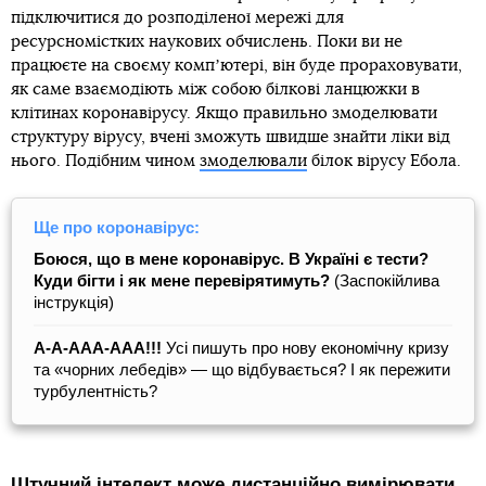
підключитися до розподіленої мережі для
ресурсномістких наукових обчислень. Поки ви не
працюєте на своєму компʼютері, він буде прораховувати,
як саме взаємодіють між собою білкові ланцюжки в
клітинах коронавірусу. Якщо правильно змоделювати
структуру вірусу, вчені зможуть швидше знайти ліки від
нього. Подібним чином
змоделювали
білок вірусу Ебола.
Ще про коронавірус:
Боюся, що в мене коронавірус. В Україні є тести?
Куди бігти і як мене перевірятимуть?
(Заспокійлива
інструкція)
А-А-ААА-ААА!!!
Усі пишуть про нову економічну кризу
та «чорних лебедів» — що відбувається? І як пережити
турбулентність?
Штучний інтелект може дистанційно вимірювати