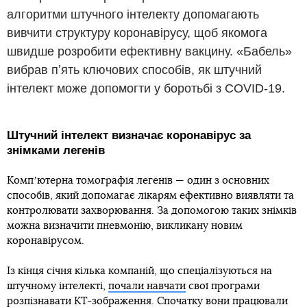
алгоритми штучного інтелекту допомагають
вивчити структуру коронавірусу, щоб якомога
швидше розробити ефективну вакцину. «Бабель»
вибрав пʼять ключових способів, як штучний
інтелект може допомогти у боротьбі з COVID-19.
Штучний інтелект визначає коронавірус за
знімками легенів
Компʼютерна томографія легенів — один з основних
способів, який допомагає лікарям ефективно виявляти та
контролювати захворювання. За допомогою таких знімків
можна визначити пневмонію, викликану новим
коронавірусом.
Із кінця січня кілька компаній, що спеціалізуються на
штучному інтелекті,
почали навчати
свої програми
розпізнавати КТ-зображення. Спочатку вони працювали