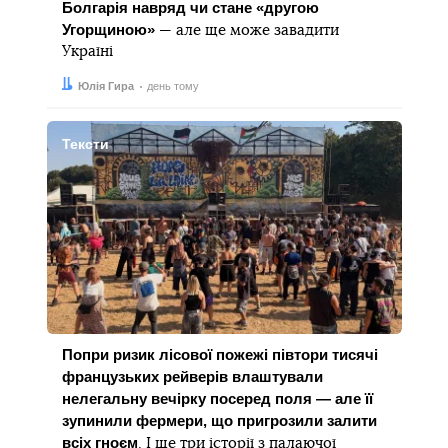
Болгарія навряд чи стане «другою
Угорщиною»
— але ще може завадити
Україні
Автор:
Дата:
Юлія Гира
день тому
Тексти
Попри ризик лісової пожежі півтори тисячі
французьких рейверів влаштували
нелегальну вечірку посеред поля — але її
зупинили фермери, що пригрозили залити
всіх гноєм
. І ще три історії з палаючої