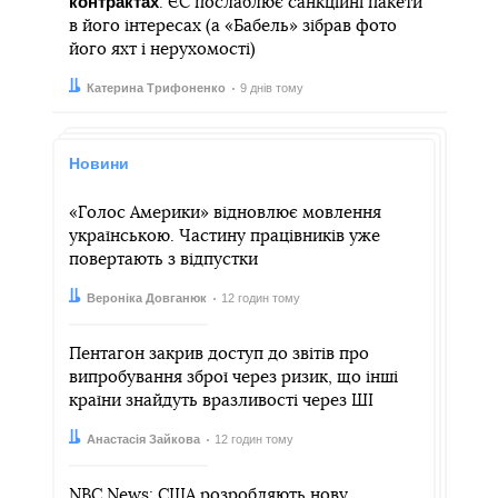
контрактах
. ЄС послаблює санкційні пакети
в його інтересах (а «Бабель» зібрав фото
його яхт і нерухомості)
Автор:
Дата:
Катерина Трифоненко
9 днів тому
Новини
«Голос Америки» відновлює мовлення
українською. Частину працівників уже
повертають з відпустки
Автор:
Дата:
Вероніка Довганюк
12 годин тому
Пентагон закрив доступ до звітів про
випробування зброї через ризик, що інші
країни знайдуть вразливості через ШІ
Автор:
Дата:
Анастасія Зайкова
12 годин тому
NBC News: США розробляють нову