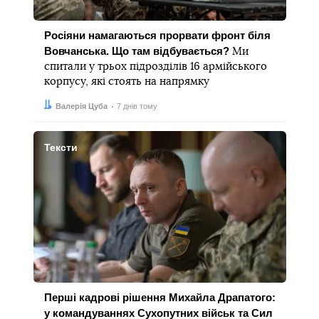
Росіяни намагаються прорвати фронт біля
Вовчанська. Що там відбувається?
Ми
спитали у трьох підрозділів 16 армійського
корпусу, які стоять на напрямку
Автор:
Дата:
Валерія Цуба
7 днів тому
Тексти
Перші кадрові рішення Михайла Драпатого:
у командуваннях Сухопутних військ та Сил