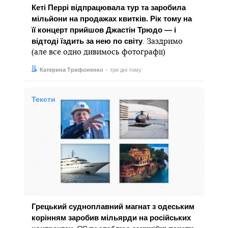
Кеті Перрі відпрацювала тур та заробила
мільйони на продажах квитків. Рік тому на
її концерт прийшов Джастін Трюдо — і
відтоді їздить за нею по світу
. Заздримо
(але все одно дивимось фотографії)
Автор:
Дата:
Катерина Трифоненко
три дні тому
Тексти
Грецький судноплавний магнат з одеським
корінням заробив мільярди на російських