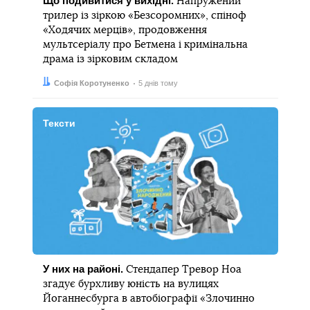
Що подивитися у вихідні.
Напружений
трилер із зіркою «Безсоромних», спіноф
«Ходячих мерців», продовження
мультсеріалу про Бетмена і кримінальна
драма із зірковим складом
Автор:
Дата:
Софія Коротуненко
5 днів тому
Тексти
У них на районі.
Стендапер Тревор Ноа
згадує бурхливу юність на вулицях
Йоганнесбурга в автобіографії «Злочинно