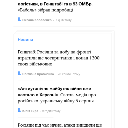
логістики, в Генштабі та в 93 ОМБр.
«Бабель» зібрав подробиці
Автор:
Дата:
Оксана Коваленко
7 днів тому
Новини
Генштаб: Росіяни за добу на фронті
втратили ще чотири танки і понад 1 300
своїх військових
Автор:
Дата:
Світлана Кравченко
28 хвилин тому
Антиутопічне майбутнє війни вже
«
настало в Херсоні».
Світові медіа про
російсько-українську війну 5 серпня
Автор:
Дата:
Юлія Гира
9 годин тому
Росіяни під час нічної атаки знищили ще