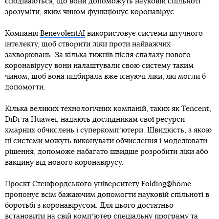
сподіваються, що вони допоможуть науковій спільноті
зрозуміти, яким чином функціонує коронавірус.
Компанія
BenevolentAI
використовує системи штучного
інтелекту, щоб створити ліки проти найважчих
захворювань. За кілька тижнів після спалаху нового
коронавірусу вони налаштували свою систему таким
чином, щоб вона підбирала вже існуючі ліки, які могли б
допомогти.
Кілька великих технологічних компаній, таких як Tencent,
DiDi та Huawei, надають дослідникам свої ресурси
хмарних обчислень і суперкомпʼютери. Швидкість, з якою
ці системи можуть виконувати обчислення і моделювати
рішення, допоможе набагато швидше розробити ліки або
вакцину від нового коронавірусу.
Проєкт Стенфордського університету Folding@home
пропонує всім бажаючим допомогти науковій спільноті в
боротьбі з коронавірусом. Для цього достатньо
встановити на свій компʼютер спеціальну програму та