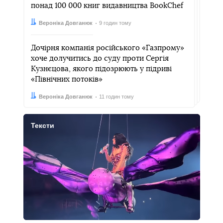
понад 100 000 книг видавництва BookChef
Автор:
Дата:
Вероніка Довганюк
9 годин тому
Дочірня компанія російського «Газпрому»
хоче долучитись до суду проти Сергія
Кузнєцова, якого підозрюють у підриві
«Північних потоків»
Автор:
Дата:
Вероніка Довганюк
11 годин тому
Тексти