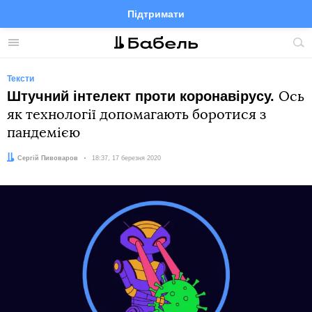
Підтримати
Facebook
Telegram
Twitter
Instagram
Меню
По
по
сай
Тексти
Штучний інтелект проти коронавірусу.
Ось
як технології допомагають боротися з
пандемією
Автор:
Сергій Пивоваров
Дата:
18:37, 17 березня 2020