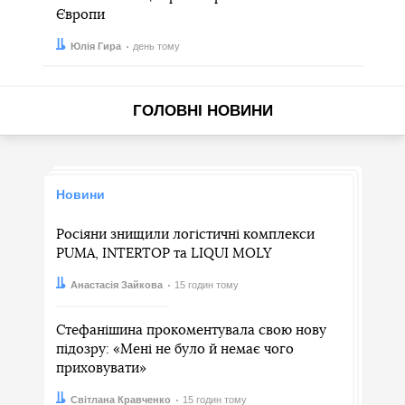
Європи
Автор:
Дата:
Юлія Гира
день тому
ГОЛОВНІ НОВИНИ
Новини
Росіяни знищили логістичні комплекси
PUMA, INTERTOP та LIQUI MOLY
Автор:
Дата:
Анастасія Зайкова
15 годин тому
Стефанішина прокоментувала свою нову
підозру: «Мені не було й немає чого
приховувати»
Автор:
Дата:
Світлана Кравченко
15 годин тому