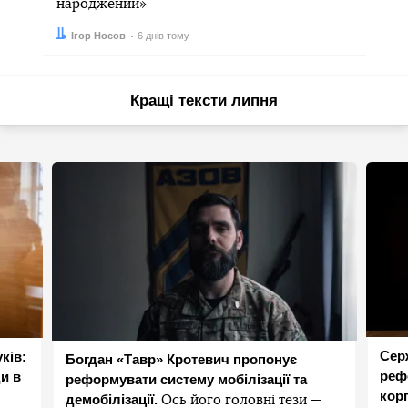
народжений»
Автор:
Дата:
Ігор Носов
6 днів тому
Кращі тексти липня
Сер
ків:
Богдан «Тавр» Кротевич пропонує
реф
и в
реформувати систему мобілізації та
корп
демобілізації.
Ось його головні тези —