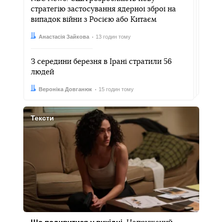
стратегію застосування ядерної зброї на
випадок війни з Росією або Китаєм
Автор:
Дата:
Анастасія Зайкова
13 годин тому
З середини березня в Ірані стратили 56
людей
Автор:
Дата:
Вероніка Довганюк
15 годин тому
Тексти