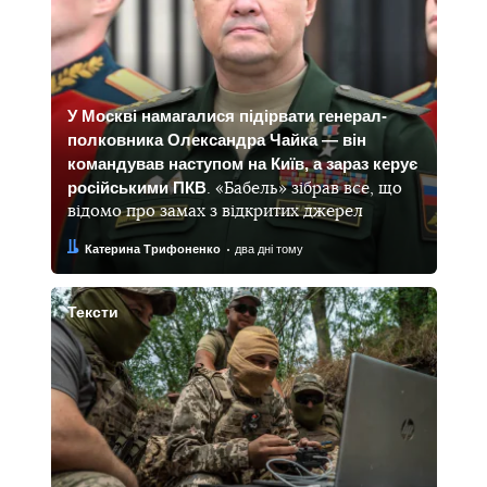
У Москві намагалися підірвати генерал-
полковника Олександра Чайка — він
командував наступом на Київ, а зараз керує
російськими ПКВ
. «Бабель» зібрав все, що
відомо про замах з відкритих джерел
Автор:
Дата:
Катерина Трифоненко
два дні тому
Тексти