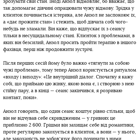
зрозуміти свій стан. Іноді Анзол відмовляє, бо вважає, що
так допомагає дівчині опрацювати чужу відмову. Зрідка у
клієнток починається істерика, але Анзол не заспокоює їх,
а «дає прожити стан» і стежить, щоб дівчата собі чого-
небудь не зламали. Він каже, що відпускає їх з сеансу
тільки в несуїцидальному стані. Клієнток з проблемами, в
яких він безсилий, Анзол просить пройти терапію в іншого
фахівця, перш ніж продовжити зустрічі.
Після перших сесій йому було важко «тягнути за собою
чужі проблеми», тому тепер Анзол користується ритуалом
«входу і виходу»: «Це внутрішній діалог. Спочатку я кажу
собі, що приймаю цю жінку, якою вона є, і створюю з нею
стійку пару, а в кінці — сеанс закінчився, я розриваю
контакт, поки».
Анзол говорить, що один сеанс коштує рівно стільки, щоб
він не відчував себе скривдженим — у гривнях це
приблизно 2 600. Грішми він захищає себе від романтики,
проте регулярно закохується в клієнток, а вони — у нього,
але закоханість не зобовʼязує його починати з ними