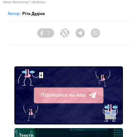
Євген Малолєтка / «Бабель»
Автор:
Ріта Дудіна
7
Facebook
Twitter
Telegram
Viber
Підпишись на наш
Telegram
Тексти