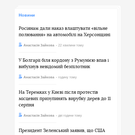
Новини
Росіянам дали наказ влаштувати «вільне
полювання» на автомобілі на Херсонщині
Автор:
Дата:
Анастасія Зайкова
22 хвилини тому
У Болгарії біля кордону з Румунією впав і
вибухнув невідомий безпілотник
Автор:
Дата:
Анастасія Зайкова
годину тому
На Теремках у Києві після протестів
місцевих призупинять вирубку дерев до 11
серпня
Автор:
Дата:
Анастасія Зайкова
дві години тому
Президент Зеленський заявив, що США