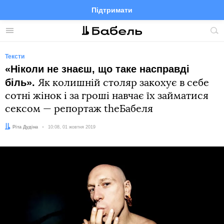
Підтримати
Facebook
Telegram
Twitter
Instagram
Меню
По
по
сай
Тексти
«Ніколи не знаєш, що таке насправді
біль».
Як колишній столяр закохує в себе
сотні жінок і за гроші навчає їх займатися
сексом — репортаж theБабеля
Автор:
Ріта Дудіна
Дата:
10:08, 01 жовтня 2019