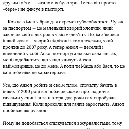
другим імʼям — загалом їх було три . Імена він просто
«бере» і не фіксує в паспорті.
— Кожне з імен я брав для окремої субособистості. Чувак
за паспортом — це маленький хворий хлопчик, який
закінчив свій шлях років у вісім-девʼять. Потім зʼявився
інший чувак — хворий підліток із комплексами, який
прожив до 2007 року. А тепер Анзол — веселий і
впевнений у собі. Anzol по-португальськи означає гак, і
мені подобається, що якщо кличуть Анзол —
найімовірніше, це до мене. А коли ти Маша або Вася, то це
імʼя тебе ніяк не характеризує.
Усе, що Анзол робить зі своїм тілом, спочатку бачить в
інших. У 2010 році він побачив сюжет про людину з
гачками у спині та за півтора-два роки сам спробував
підвішування. Коли проколи для гачків заростають, Анзол
пробиває шкіру знов.
Йому не подобається спілкуватися з журналістами, тому