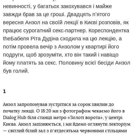
невинності, у багатьох закохувався і майже
завжди брав за це гроші. Двадцять пʼятого
вересня Анзол на своїй лекції в Києві розповів, як
працює сурогатний секс-партнер. Кореспондентка
theБабеля Ріта Дудіна сходила на цю лекцію, а
потім провела вечір з Анзолом у квартирі його
подруги, щоб зрозуміти, хто він такий і навіщо
йому платять за секс. Половину всієї бесіди Анзол
був голий.
1
Анзол запропонував зустрітися за сорок хвилин до
початку лекції. О 18:20 ми з фотографом чекаємо його в
Dialog Hub біля станції метро «Золоті ворота», у центрі
Києва. Анзол запізнюється, і ми йдемо оглянути лекторіум
— світлий білий зал з пʼятдесятьма червоними стільцями