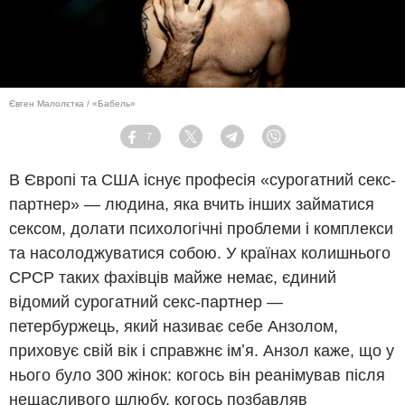
Євген Малолєтка / «Бабель»
7
Facebook
Twitter
Telegram
Viber
В Європі та США існує професія «сурогатний секс-
партнер» — людина, яка вчить інших займатися
сексом, долати психологічні проблеми і комплекси
та насолоджуватися собою. У країнах колишнього
СРСР таких фахівців майже немає, єдиний
відомий сурогатний секс-партнер —
петербуржець, який називає себе Анзолом,
приховує свій вік і справжнє імʼя. Анзол каже, що у
нього було 300 жінок: когось він реанімував після
нещасливого шлюбу, когось позбавляв