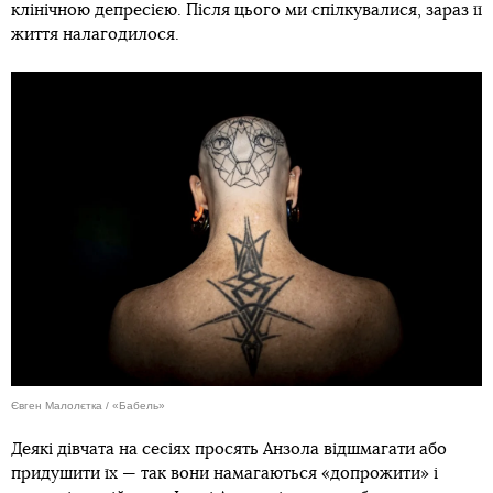
клінічною депресією. Після цього ми спілкувалися, зараз її
життя налагодилося.
Євген Малолєтка / «Бабель»
Деякі дівчата на сесіях просять Анзола відшмагати або
придушити їх — так вони намагаються «допрожити» і