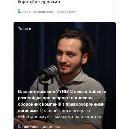
боротьби з дронами
Автор:
Дата:
Вероніка Довганюк
8 годин тому
Тексти
Власник компанії VYRIY Олексій Бабенко
розповідає про непрості відносини
оборонних компаній з правоохоронними
органами
. Головне з його інтерв’ю
«Мілітарному» — максимально коротко
Автор:
Дата:
Гліб Гусєв
два дні тому