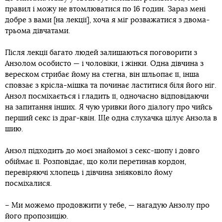
правил і можу не втомлюватися по 16 годин. Зараз мені
добре з вами [на лекції], хоча я міг розважатися з двома-
трьома дівчатами.
Після лекції багато людей залишаються поговорити з
Анзолом особисто — і чоловіки, і жінки. Одна дівчина з
вереском стрибає йому на стегна, він шльопає її, інша
сповзає з крісла-мішка та починає ластитися біля його ніг.
Анзол посміхається і гладить її, одночасно відповідаючи
на запитання інших. Я чую уривки його діалогу про чийсь
перший секс із драг-квін. Ще одна слухачка цілує Анзола в
шию.
Анзол підходить до моєї знайомої з секс-шопу і довго
обіймає її. Розповідає, що коли перетинав кордон,
перевіряючі хлопець і дівчина зніяковіло йому
посміхалися.
– Ми можемо продовжити у тебе, — нагадую Анзолу про
його пропозицію.