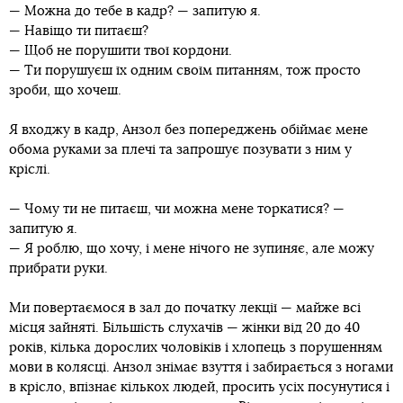
— Можна до тебе в кадр? — запитую я.
— Навіщо ти питаєш?
— Щоб не порушити твої кордони.
— Ти порушуєш їх одним своїм питанням, тож просто
зроби, що хочеш.
Я входжу в кадр, Анзол без попереджень обіймає мене
обома руками за плечі та запрошує позувати з ним у
кріслі.
— Чому ти не питаєш, чи можна мене торкатися? —
запитую я.
— Я роблю, що хочу, і мене нічого не зупиняє, але можу
прибрати руки.
Ми повертаємося в зал до початку лекції — майже всі
місця зайняті. Більшість слухачів — жінки від 20 до 40
років, кілька дорослих чоловіків і хлопець з порушенням
мови в колясці. Анзол знімає взуття і забирається з ногами
в крісло, впізнає кількох людей, просить усіх посунутися і