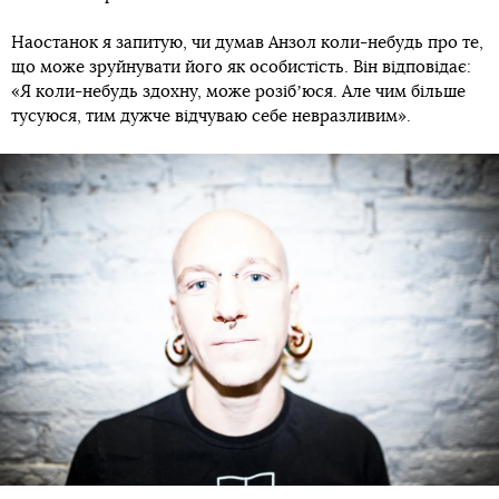
Наостанок я запитую, чи думав Анзол коли-небудь про те,
що може зруйнувати його як особистість. Він відповідає:
«Я коли-небудь здохну, може розібʼюся. Але чим більше
тусуюся, тим дужче відчуваю себе невразливим».