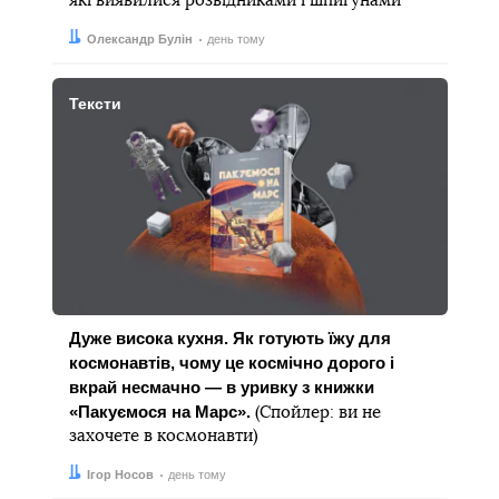
які виявилися розвідниками і шпигунами
Автор:
Дата:
Олександр Булін
день тому
Тексти
Дуже висока кухня. Як готують їжу для
космонавтів, чому це космічно дорого і
вкрай несмачно — в уривку з книжки
«Пакуємося на Марс».
(Спойлер: ви не
захочете в космонавти)
Автор:
Дата:
Ігор Носов
день тому