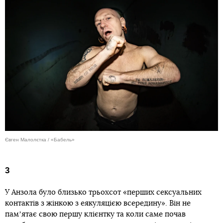
Євген Малолєтка / «Бабель»
3
У Анзола було близько трьохсот «перших сексуальних
контактів з жінкою з еякуляцією всередину». Він не
памʼятає свою першу клієнтку та коли саме почав