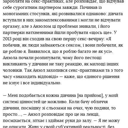
заробляти на секс-практиках, але розповідає, що відчував
себе сурогатним партнером завжди. Починав із
моногамних стосунків, які розвивалися однаково: дівчата
вступали в них закомплексованими і могли не відчувати
оргазму, але з Анзолом ці проблеми зникали, і його
партнерки натхненними йшли пробувати «щось ще». У
2013 році він сходив на свою першу секс-вечірку: «Я
побачив, як люди займаються сексом, і вони побачили, як
це роблю я. Виявилося, що я роблю багато не як усі».
Анзола почали розпитувати, чому його пестощі
викликають у дівчини не таку реакцію, як милощі інших
чоловіків. Так Анзол захопився секс-практиками та з того
часу «знаходить відповіді» — каже, що єдиного рішення
не існує і все індивідуально.
— Мені подобається кожна дівчина [на прийомі], у моїй
системі цінностей це можливо. Коли бачу обличчя
дівчини, посмішку зі сльозами на очах, чую подяки, то
просто..., — Анзол розповідає про це на лекції,
посміхається, зітхає і здіймає руки до залу. — Я не можу
це описати. Живу у своїй субʼєктивній реальності, без