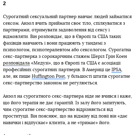
2
Сурогатний сексуальний партнер навчає людей займатися
сексом. Анзол вчить приймати своє тіло, спілкуватися з
партнерами, отримувати задоволення від сексу і
відмовляти. Він розповідає, що в Європі та США таких
фахівців навчають і вони працюють у тандемі з
психологом, психотерапевтом або сексологом. Сурогатна
секс-партнерка з сорокарічним стажем Шеріл Грін Коен
розповідала
«Медузі», що в Європі та США є асоціації
професійних сурогатних партнерів. В Америці це
IPSA
,
але, як пише
Huffington Post
, у більшості штатів сурогатне
секс-партнерство законом не регулюється.
Анзол на сурогатного секс-партнера ніде не вчився і каже,
що його терапія не дає гарантій. Із залу його запитують,
чим сурогатне секс-партнерство відрізняється від
проституції. Він пояснює, що на відміну від повії він «дає
навички і відпускає» клієнта, а не «тримає» його.