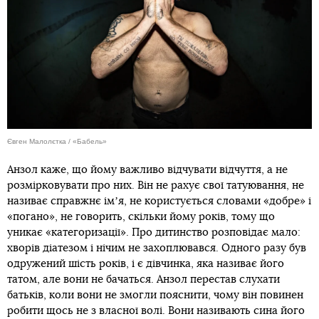
Євген Малолєтка / «Бабель»
Анзол каже, що йому важливо відчувати відчуття, а не
розмірковувати про них. Він не рахує свої татуювання, не
називає справжнє імʼя, не користується словами «добре» і
«погано», не говорить, скільки йому років, тому що
уникає «категоризації». Про дитинство розповідає мало:
хворів діатезом і нічим не захоплювався. Одного разу був
одружений шість років, і є дівчинка, яка називає його
татом, але вони не бачаться. Анзол перестав слухати
батьків, коли вони не змогли пояснити, чому він повинен
робити щось не з власної волі. Вони називають сина його