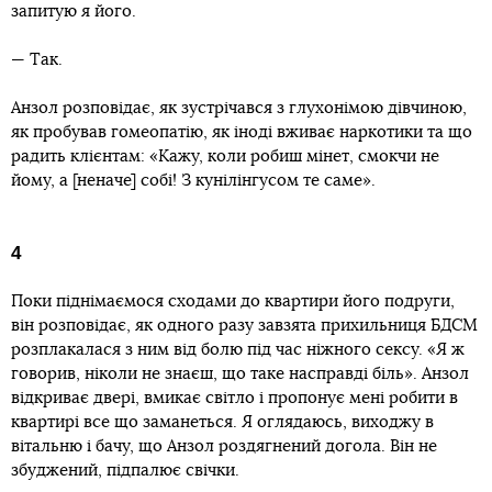
запитую я його.
— Так.
Анзол розповідає, як зустрічався з глухонімою дівчиною,
як пробував гомеопатію, як іноді вживає наркотики та що
радить клієнтам: «Кажу, коли робиш мінет, смокчи не
йому, а [неначе] собі! З кунілінгусом те саме».
4
Поки піднімаємося сходами до квартири його подруги,
він розповідає, як одного разу завзята прихильниця БДСМ
розплакалася з ним від болю під час ніжного сексу. «Я ж
говорив, ніколи не знаєш, що таке насправді біль». Анзол
відкриває двері, вмикає світло і пропонує мені робити в
квартирі все що заманеться. Я оглядаюсь, виходжу в
вітальню і бачу, що Анзол роздягнений догола. Він не
збуджений, підпалює свічки.