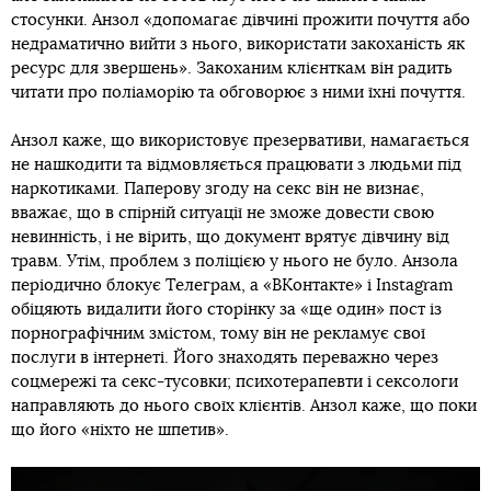
стосунки. Анзол «допомагає дівчині прожити почуття або
недраматично вийти з нього, використати закоханість як
ресурс для звершень». Закоханим клієнткам він радить
читати про поліаморію та обговорює з ними їхні почуття.
Анзол каже, що використовує презервативи, намагається
не нашкодити та відмовляється працювати з людьми під
наркотиками. Паперову згоду на секс він не визнає,
вважає, що в спірній ситуації не зможе довести свою
невинність, і не вірить, що документ врятує дівчину від
травм. Утім, проблем з поліцією у нього не було. Анзола
періодично блокує Телеграм, а «ВКонтакте» і Instagram
обіцяють видалити його сторінку за «ще один» пост із
порнографічним змістом, тому він не рекламує свої
послуги в інтернеті. Його знаходять переважно через
соцмережі та секс-тусовки; психотерапевти і сексологи
направляють до нього своїх клієнтів. Анзол каже, що поки
що його «ніхто не шпетив».