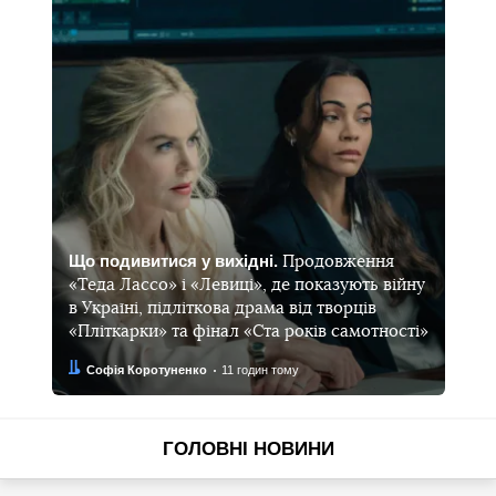
Що подивитися у вихідні.
Продовження
«Теда Лассо» і «Левиці», де показують війну
в Україні, підліткова драма від творців
«Пліткарки» та фінал «Ста років самотності»
Автор:
Дата:
Софія Коротуненко
11 годин тому
ГОЛОВНІ НОВИНИ