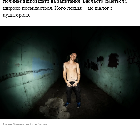
починає відповідати на запитання. Він часто сміється і
широко посміхається. Його лекція — це діалог з
аудиторією.
Євген Малолєтка / «Бабель»