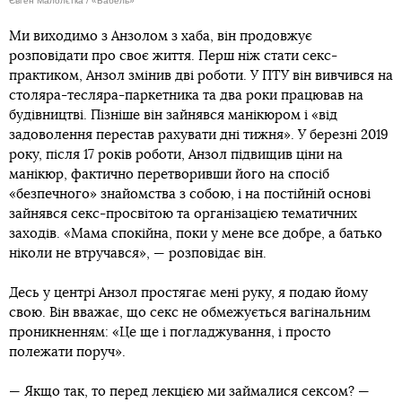
Євген Малолєтка / «Бабель»
Ми виходимо з Анзолом з хаба, він продовжує
розповідати про своє життя. Перш ніж стати секс-
практиком, Анзол змінив дві роботи. У ПТУ він вивчився на
столяра-тесляра-паркетника та два роки працював на
будівництві. Пізніше він зайнявся манікюром і «від
задоволення перестав рахувати дні тижня». У березні 2019
року, після 17 років роботи, Анзол підвищив ціни на
манікюр, фактично перетворивши його на спосіб
«безпечного» знайомства з собою, і на постійній основі
зайнявся секс-просвітою та організацією тематичних
заходів. «Мама спокійна, поки у мене все добре, а батько
ніколи не втручався», — розповідає він.
Десь у центрі Анзол простягає мені руку, я подаю йому
свою. Він вважає, що секс не обмежується вагінальним
проникненням: «Це ще і погладжування, і просто
полежати поруч».
— Якщо так, то перед лекцією ми займалися сексом? —