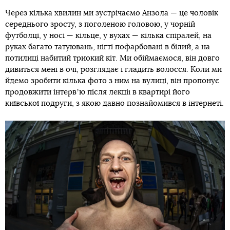
Через кілька хвилин ми зустрічаємо Анзола — це чоловік
середнього зросту, з поголеною головою, у чорній
футболці, у носі — кільце, у вухах — кілька спіралей, на
руках багато татуювань, нігті пофарбовані в білий, а на
потилиці набитий триокий кіт. Ми обіймаємося, він довго
дивиться мені в очі, розглядає і гладить волосся. Коли ми
йдемо зробити кілька фото з ним на вулиці, він пропонує
продовжити інтервʼю після лекції в квартирі його
київської подруги, з якою давно познайомився в інтернеті.