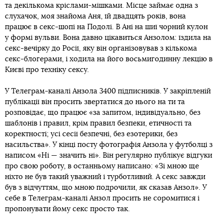
та декількома кріслами-мішками. Місце займає одна з
слухачок, моя знайома Аня, їй двадцять років, вона
працює в секс-шопі на Подолі. В Ані на шиї чорний кулон
у формі вульви. Вона давно цікавиться Анзолом: їздила на
секс-вечірку до Росії, яку він організовував з кількома
секс-блогерами, і ходила на його восьмигодинну лекцію в
Києві про техніку сексу.
У Телеграм-каналі Анзола 3400 підписників. У закріпленій
публікації він просить звертатися до нього на ти та
розповідає, що працює «за запитом, індивідуально, без
шаблонів і правил, крім правил безпеки, етичності та
коректності; усі сесії безпечні, без езотерики, без
насильства». У кінці посту фотографія Анзола у футболці з
написом «Ні — значить ні». Він регулярно публікує відгуки
про свою роботу, в останньому написано: «Зі мною ще
ніхто не був такий уважний і турботливий. А секс завжди
був з відчуттям, що мною подрочили, як сказав Анзол». У
себе в Телеграм-каналі Анзол просить не соромитися і
пропонувати йому секс просто так.