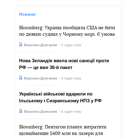
Новини
Bloomberg: Україна пообіцяла США не бити
по деяких суднах у Чорному морі. Є умова
Автор:
Дата:
Вероніка Довганюк
5 годин тому
Нова Зеландія ввела нові санкції проти
РФ — це вже 36-й пакет
Автор:
Дата:
Вероніка Довганюк
6 годин тому
Українські військові вдарили по
Ільському і Сизранському НПЗ у РФ
Автор:
Дата:
Вероніка Довганюк
6 годин тому
Bloomberg: Пентагон планує витратити
щонайменше $400 млн на лазери для