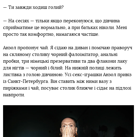
— Ти завжди ходиш голий?
— На сесіях — тільки якщо переконуюся, що дівчина
сприйматиме це нормально, а при батьках ніколи. Мені
просто так комфортно, намагаюся частіше.
Анзол пропонує чай. Я сідаю на диван і помічаю праворуч
на скляному столику чорний фалоімітатор, анальні
пробки, три німецькі презервативи та два флакони лаку
для нігтів — чорний і білий. На нижній полиці лежить
листівка з голою дівчиною. Усі секс-іграшки Анзол привіз
із Санкт-Петербурга. Він ставить між ними вазу з
пиріжками і чай, посуває столик ближче і сідає на підлозі
навпроти.