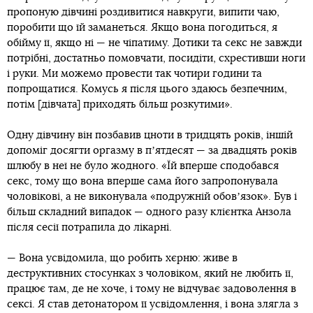
пропоную дівчині роздивитися навкруги, випити чаю,
поробити що їй заманеться. Якщо вона погодиться, я
обійму її, якщо ні — не чіпатиму. Дотики та секс не завжди
потрібні, достатньо помовчати, посидіти, схрестивши ноги
і руки. Ми можемо провести так чотири години та
попрощатися. Комусь я після цього здаюсь безпечним,
потім [дівчата] приходять більш розкутими».
Одну дівчину він позбавив цноти в тридцять років, іншій
допоміг досягти оргазму в пʼятдесят — за двадцять років
шлюбу в неї не було жодного. «Їй вперше сподобався
секс, тому що вона вперше сама його запропонувала
чоловікові, а не виконувала «подружній обовʼязок». Був і
більш складний випадок — одного разу клієнтка Анзола
після сесії потрапила до лікарні.
— Вона усвідомила, що робить хєрню: живе в
деструктивних стосунках з чоловіком, який не любить її,
працює там, де не хоче, і тому не відчуває задоволення в
сексі. Я став детонатором її усвідомлення, і вона злягла з