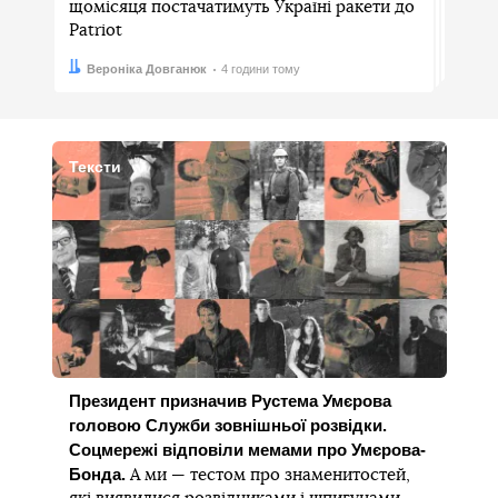
щомісяця постачатимуть Україні ракети до
Patriot
Автор:
Дата:
Вероніка Довганюк
4 години тому
Тексти
Президент призначив Рустема Умєрова
головою Служби зовнішньої розвідки.
Соцмережі відповіли мемами про Умєрова-
Бонда.
А ми — тестом про знаменитостей,