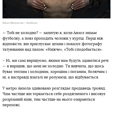
Євген Малолєтка / «Бабель»
— Тобі не холодно? — запитую я, коли Анзол знімає
футболку, а повз проходить чоловік у куртці. Перш ніж
відповісти, він приспускає штани і показує фотографу
татуювання над пахом: «Нижче», «Тобі сподобається».
– Ні, ми самі вирішуємо, якими нам будуть здаватися речі
— я вирішив, що мені не холодно. Ти вивчила, що щось
буває теплим і холодним, хорошим і поганим, болючим і
ні, а насправді взагалі не розумієш, що відбувається.
У метро Анзола здивовано розглядає продавець троянд.
Чим частіше він торкається себе роздягненого і висовує
розрізаний язик, тим частіше на нього озираються
перехожі.