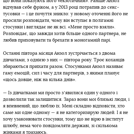
що вони показують його «екзотичним». Раніше Анзол
відчував себе фріком, а у 2013 році потрапив до секс-
тусовки — і це почуття зникло: у новому оточенні його не
просили розповідати, чому він вступає в полігамні
стосунки і виглядає не як всі. «Мене просто взяли».
Розповідає, що завжди хотів більше одного партнера, не
любив приховувати та брехати в моногамній парі.
Останні півтора місяця Анзол зустрічається з двома
дівчатами, з однією з них — півтора року. Троє коханців
збираються приїхати разом. Стосунками Анзол називає
гаму емоцій, сил і часу для партнерів, з якими планує
«щось довше, ніж на кілька днів».
— Із дівчатками ми просто зʼявилися один у одного і
дозволили так залишитися. Зараз вони мої близькі люди, і
я впевнений, що люблю їх. Мені складно відповісти, хто
саме ми одне одному — я не категоризирую людей. І я не
хочу узаконювати стосунки, тому що не вірю в інститут
шлюбу, нема чого повідомляти державі, зі скількома
жінками я трахаюсь.