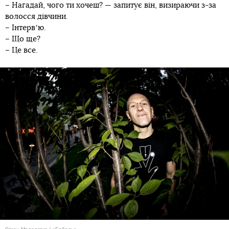
– Нагадай, чого ти хочеш? — запитує він, визираючи з-за
волосся дівчини.
– Інтервʼю.
– Що ще?
– Це все.