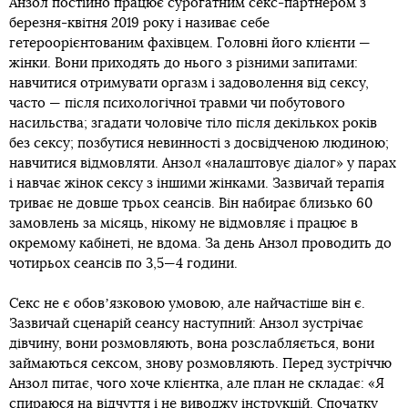
Анзол постійно працює сурогатним секс-партнером з
березня-квітня 2019 року і називає себе
гетероорієнтованим фахівцем. Головні його клієнти —
жінки. Вони приходять до нього з різними запитами:
навчитися отримувати оргазм і задоволення від сексу,
часто — після психологічної травми чи побутового
насильства; згадати чоловіче тіло після декількох років
без сексу; позбутися невинності з досвідченою людиною;
навчитися відмовляти. Анзол «налаштовує діалог» у парах
і навчає жінок сексу з іншими жінками. Зазвичай терапія
триває не довше трьох сеансів. Він набирає близько 60
замовлень за місяць, нікому не відмовляє і працює в
окремому кабінеті, не вдома. За день Анзол проводить до
чотирьох сеансів по 3,5—4 години.
Секс не є обовʼязковою умовою, але найчастіше він є.
Зазвичай сценарій сеансу наступний: Анзол зустрічає
дівчину, вони розмовляють, вона розслабляється, вони
займаються сексом, знову розмовляють. Перед зустріччю
Анзол питає, чого хоче клієнтка, але план не складає: «Я
спираюся на відчуття і не виводжу інструкцій. Спочатку