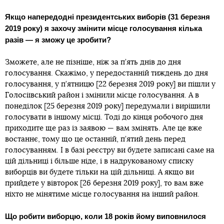
Якщо напередодні президентських виборів (31 березня
2019 року) я захочу змінити місце голосування кілька
разів — я зможу це зробити?
Зможете, але не пізніше, ніж за п’ять днів до дня
голосування. Скажімо, у передостанній тиждень до дня
голосування, у п’ятницю [22 березня 2019 року] ви пішли у
Голосіївський район і змінили місце голосування. А в
понеділок [25 березня 2019 року] передумали і вирішили
голосувати в іншому місці. Тоді до кінця робочого дня
приходите ще раз із заявою — вам змінять. Але це вже
востаннє, тому що це останній, п’ятий день перед
голосуванням. І в базі реєстру ви будете записані саме на
цій дільниці і більше ніде, і в надрукованому списку
виборців ви будете тільки на цій дільниці. А якщо ви
прийдете у вівторок [26 березня 2019 року], то вам вже
ніхто не мінятиме місце голосування на інший район.
Що робити виборцю, коли 18 років йому виповнилося