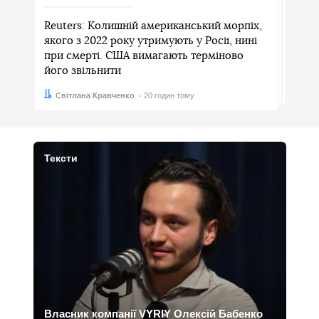
Reuters: Колишній американський морпіх,
якого з 2022 року утримують у Росії, нині
при смерті. США вимагають терміново
його звільнити
Автор:
Дата:
Світлана Кравченко
20 годин тому
Тексти
Власник компанії VYRIY Олексій Бабенко