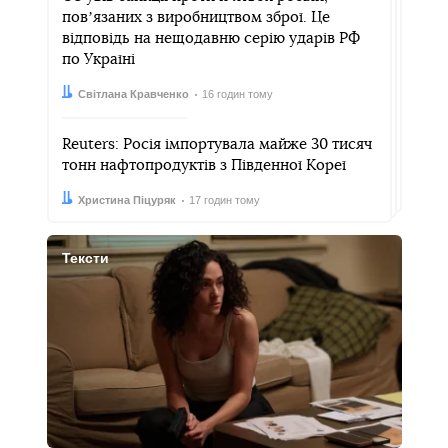
повʼязаних з виробництвом зброї. Це
відповідь на нещодавню серію ударів РФ
по Україні
Автор:
Дата:
Світлана Кравченко
16 годин тому
Reuters: Росія імпортувала майже 30 тисяч
тонн нафтопродуктів з Південної Кореї
Автор:
Дата:
Христина Піцуряк
17 годин тому
Тексти