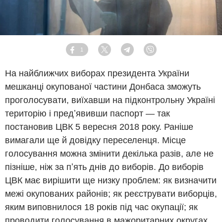
1
Facebook
Twitter
Telegram
Viber
На найближчих виборах президента України
мешканці окупованої частини Донбаса зможуть
проголосувати, виїхавши на підконтрольну Україні
територію і предʼявивши паспорт — так
постановив ЦВК 5 вересня 2018 року. Раніше
вимагали ще й довідку переселенця. Місце
голосування можна змінити декілька разів, але не
пізніше, ніж за пʼять днів до виборів. До виборів
ЦВК має вирішити ще низку проблем: як визначити
межі окупованих районів; як реєструвати виборців,
яким виповнилося 18 років під час окупації; як
проводити голосування в мажоритарних округах,