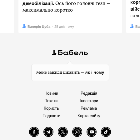
корп
демобілізації.
Ось його головні тези —
вій
максимально коротко
гол
Автор:
Дата:
Валерія Цуба
28 днів тому
Авто
Дата:
Ва
як і чому
Мене завжди цікавить —
Новини
Редакція
Тексти
Інвестори
Користь
Реклама
Подкасти
Карта сайту
Facebook
Telegram
Twitter
Instagram
YouTube
TikTok