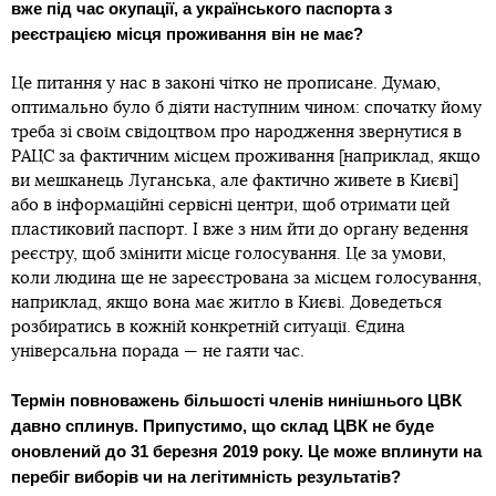
вже під час окупації, а українського паспорта з
реєстрацією місця проживання він не має?
Це питання у нас в законі чітко не прописане. Думаю,
оптимально було б діяти наступним чином: спочатку йому
треба зі своїм свідоцтвом про народження звернутися в
РАЦС за фактичним місцем проживання [наприклад, якщо
ви мешканець Луганська, але фактично живете в Києві]
або в інформаційні сервісні центри, щоб отримати цей
пластиковий паспорт. І вже з ним йти до органу ведення
реєстру, щоб змінити місце голосування. Це за умови,
коли людина ще не зареєстрована за місцем голосування,
наприклад, якщо вона має житло в Києві. Доведеться
розбиратись в кожній конкретній ситуації. Єдина
універсальна порада — не гаяти час.
Термін повноважень більшості членів нинішнього ЦВК
давно сплинув. Припустимо, що склад ЦВК не буде
оновлений до 31 березня 2019 року. Це може вплинути на
перебіг виборів чи на легітимність результатів?