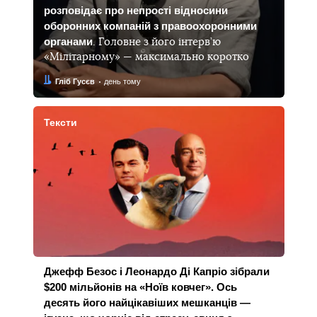
розповідає про непрості відносини
оборонних компаній з правоохоронними
органами
. Головне з його інтерв’ю
«Мілітарному» — максимально коротко
Автор:
Дата:
Гліб Гусєв
день тому
Тексти
Джефф Безос і Леонардо Ді Капріо зібрали
$200 мільйонів на «Ноїв ковчег». Ось
десять його найцікавіших мешканців —