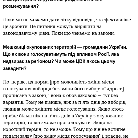
розмежування?
Поки ми не можемо дати чітку відповідь, як ефективніше
це зробити. Це питання можуть вирішити на
законодавчому рівні. Поки що чекаємо на закони.
Мешканці окупованих територій — громадяни України.
Що як вони голосуватимуть під впливом Росії, яка
надзирає за регіоном? Чи може ЦВК якось цьому
завадити?
По-перше, ця норма [про можливість зміни місця
голосування виборця без зміни його виборчої адреси]
прописана в законі, і вона є обов’язковою — тут без
варіантів. Тому не пізніше, ніж за пʼять днів до виборів,
людина може змінити місце голосування. Якщо хтось
приїде більш ніж на пʼять днів в Україну з окупованих
територій, то він зможе проголосувати. Якщо на
коротший термін, то не зможе. Тому що він не встигне
подати заяву [про зміну місця голосування] і, власне, не