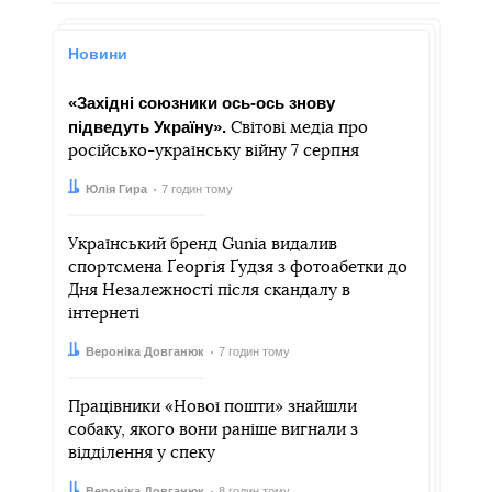
Новини
«Західні союзники ось-ось знову
підведуть Україну».
Світові медіа про
російсько-українську війну 7 серпня
Автор:
Дата:
Юлія Гира
7 годин тому
Український бренд Gunia видалив
спортсмена Ґеоргія Ґудзя з фотоабетки до
Дня Незалежності після скандалу в
інтернеті
Автор:
Дата:
Вероніка Довганюк
7 годин тому
Працівники «Нової пошти» знайшли
собаку, якого вони раніше вигнали з
відділення у спеку
Автор:
Дата:
Вероніка Довганюк
8 годин тому