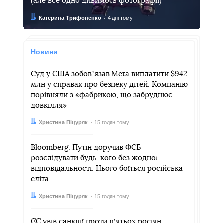
(але все одно дивимось фотографії)
Автор:
Дата:
Катерина Трифоненко
4 дні тому
Новини
Суд у США зобовʼязав Meta виплатити $942
млн у справах про безпеку дітей. Компанію
порівняли з «фабрикою, що забруднює
довкілля»
Автор:
Дата:
Христина Піцуряк
15 годин тому
Bloomberg: Путін доручив ФСБ
розслідувати будь-кого без жодної
відповідальності. Цього боїться російська
еліта
Автор:
Дата:
Христина Піцуряк
15 годин тому
ЄС увів санкції проти пʼятьох росіян,