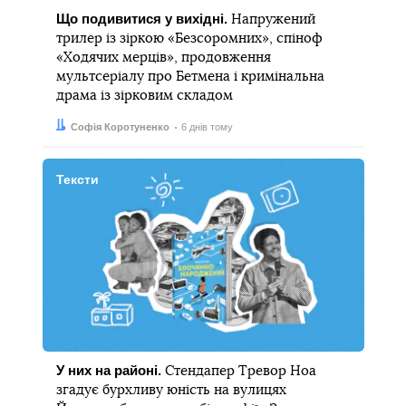
Що подивитися у вихідні.
Напружений
трилер із зіркою «Безсоромних», спіноф
«Ходячих мерців», продовження
мультсеріалу про Бетмена і кримінальна
драма із зірковим складом
Автор:
Дата:
Софія Коротуненко
6 днів тому
Тексти
У них на районі.
Стендапер Тревор Ноа
згадує бурхливу юність на вулицях