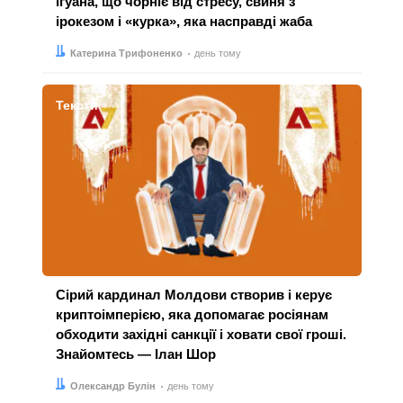
ігуана, що чорніє від стресу, свиня з
ірокезом і «курка», яка насправді жаба
Автор:
Дата:
Катерина Трифоненко
день тому
Тексти
Сірий кардинал Молдови створив і керує
криптоімперією, яка допомагає росіянам
обходити західні санкції і ховати свої гроші.
Знайомтесь — Ілан Шор
Автор:
Дата:
Олександр Булін
день тому