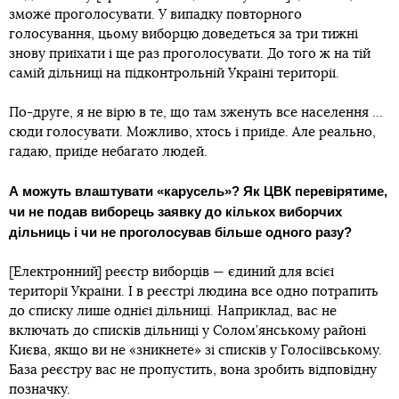
зможе проголосувати. У випадку повторного
голосування, цьому виборцю доведеться за три тижні
знову приїхати і ще раз проголосувати. До того ж на тій
самій дільниці на підконтрольній Україні території.
По-друге, я не вірю в те, що там зженуть все населення ...
сюди голосувати. Можливо, хтось і приїде. Але реально,
гадаю, приїде небагато людей.
А можуть влаштувати «карусель»? Як ЦВК перевірятиме,
чи не подав виборець заявку до кількох виборчих
дільниць і чи не проголосував більше одного разу?
[Електронний] реєстр виборців — єдиний для всієї
території України. І в реєстрі людина все одно потрапить
до списку лише однієї дільниці. Наприклад, вас не
включать до списків дільниці у Солом’янському районі
Києва, якщо ви не «зникнете» зі списків у Голосіївському.
База реєстру вас не пропустить, вона зробить відповідну
позначку.