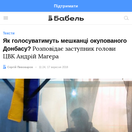
Підтримати
Facebook
Telegram
Twitter
Instagram
Меню
По
по
сай
Тексти
Як голосуватимуть мешканці окупованого
Донбасу?
Розповідає заступник голови
ЦВК Андрій Магера
Автор:
Сергій Пивоваров
Дата:
11:24, 17 вересня 2018