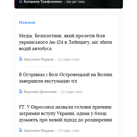
Автор:
Дата:
Катерина Трифоненко
три дні тому
Новини
Медіа: Безпілотник, який пролетів біля
українського Ан-124 в Лейпцигу, міг збити
водій автобуса
Автор:
Дата:
Христина Піцуряк
12 годин тому
В Острівках і Волі Островецькій на Волині
завершили ексгумацію тіл
Автор:
Дата:
Вероніка Довганюк
13 годин тому
FT: У Євросоюзі назвали головні причини
затримки вступу України, однак у блоці
думають про новий підхід до розширення
Автор:
Дата:
Христина Піцуряк
13 годин тому