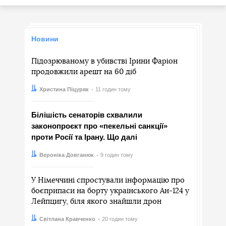
Новини
Підозрюваному в убивстві Ірини Фаріон
продовжили арешт на 60 діб
Автор:
Дата:
Христина Піцуряк
11 годин тому
Білішість сенаторів схвалили
законопроєкт про «пекельні санкції»
проти Росії та Ірану. Що далі
Автор:
Дата:
Вероніка Довганюк
9 годин тому
У Німеччині спростували інформацію про
боєприпаси на борту українського Ан-124 у
Лейпцигу, біля якого знайшли дрон
Автор:
Дата:
Світлана Кравченко
20 годин тому