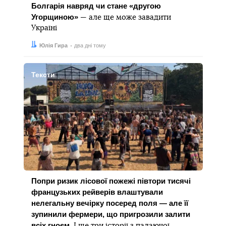
Болгарія навряд чи стане «другою
Угорщиною»
— але ще може завадити
Україні
Автор:
Дата:
Юлія Гира
два дні тому
Тексти
Попри ризик лісової пожежі півтори тисячі
французьких рейверів влаштували
нелегальну вечірку посеред поля — але її
зупинили фермери, що пригрозили залити
всіх гноєм
. І ще три історії з палаючої