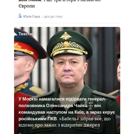
Європи
Автор:
Дата:
Юлія Гира
два дні тому
Тексти
У Москві намагалися підірвати генерал-
полковника Олександра Чайка — він
командував наступом на Київ, а зараз керує
російськими ПКВ
. «Бабель» зібрав все, що
відомо про замах з відкритих джерел