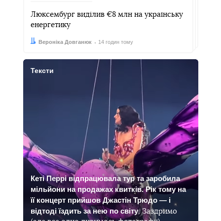
Люксембург виділив €8 млн на українську
енергетику
Автор:
Дата:
Вероніка Довганюк
14 годин тому
Тексти
Кеті Перрі відпрацювала тур та заробила
мільйони на продажах квитків. Рік тому на
її концерт прийшов Джастін Трюдо — і
відтоді їздить за нею по світу
. Заздримо