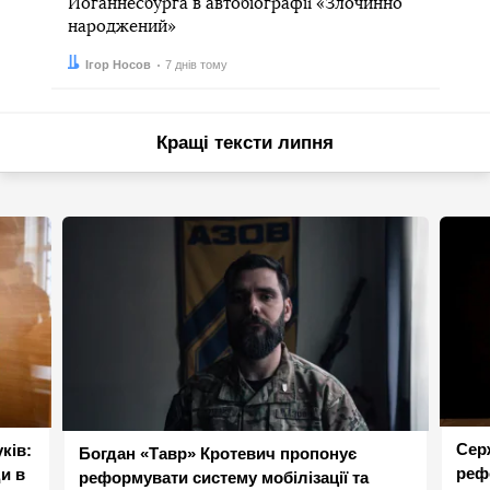
Йоганнесбурга в автобіографії «Злочинно
народжений»
Автор:
Дата:
Ігор Носов
7 днів тому
Кращі тексти липня
Сер
ків:
Богдан «Тавр» Кротевич пропонує
реф
и в
реформувати систему мобілізації та