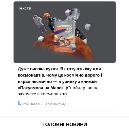
Тексти
Дуже висока кухня. Як готують їжу для
космонавтів, чому це космічно дорого і
вкрай несмачно — в уривку з книжки
«Пакуємося на Марс».
(Спойлер: ви не
захочете в космонавти)
Автор:
Дата:
Ігор Носов
23 години тому
ГОЛОВНІ НОВИНИ