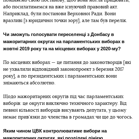
поміняємо свою постанову, щоб вона могла працювати,
або посилатимемся на вже існуючий правовий акт.
Наприклад, були постанови Верховної Ради. Вони
вразливі [з юридичної точки зору], але там був перелік.
Чи зможуть голосувати переселенці з Донбасу в
мажоритарних округах на парламентських виборах в
жовтні 2019 року та на місцевих виборах у 2020-му?
По місцевих виборах — це питання до законотворців [які
не ухвалили відповідний законопроект з березня 2017
року], а по президентських і парламентських вони
знімаються абсолютно.
Щодо мажоритарних округів під час парламентських
виборів: це округи виключно технічного характеру. Від
певної кількості виборців висувають депутата, у цьому
немає прив’язки до членства в громадах чи ще до чогось.
Яким чином ЦВК контролюватиме вибори на
мажоритарних округах, які розділені лінією