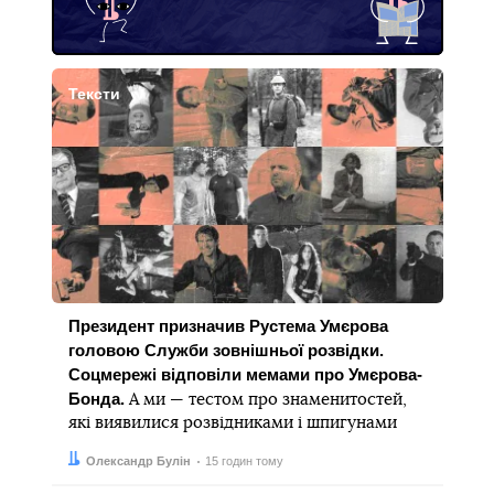
Тексти
Президент призначив Рустема Умєрова
головою Служби зовнішньої розвідки.
Соцмережі відповіли мемами про Умєрова-
Бонда.
А ми — тестом про знаменитостей,
які виявилися розвідниками і шпигунами
Автор:
Дата:
Олександр Булін
15 годин тому