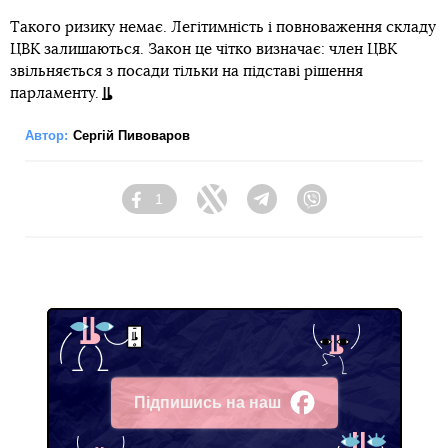
Такого ризику немає. Легітимність і повноваження складу
ЦВК залишаються. Закон це чітко визначає: член ЦВК
звільняється з посади тільки на підставі рішення
парламенту.
Автор:
Сергій Пивоваров
1
Facebook
Twitter
Telegram
Viber
Підпишись на наш
Facebook