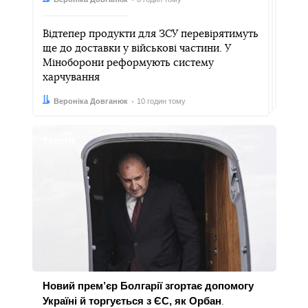
Відтепер продукти для ЗСУ перевірятимуть
ще до доставки у військові частини. У
Міноборони реформують систему
харчування
Автор:
Дата:
Вероніка Довганюк
10 годин тому
Тексти
Новий прем’єр Болгарії згортає допомогу
Україні й торгується з ЄС, як Орбан
.