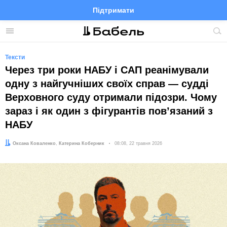
Підтримати
Facebook
Telegram
Twitter
Instagram
Меню
По
по
сай
Тексти
Через три роки НАБУ і САП реанімували
одну з найгучніших своїх справ — судді
Верховного суду отримали підозри. Чому
зараз і як один з фігурантів повʼязаний з
НАБУ
Автор:
Редактор:
Оксана Коваленко
Катерина Коберник
Дата:
08:08, 22 травня 2026