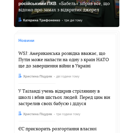
російськими ПКВ
. «Бабель» зібрав все, що
відомо про замах з відкритих джерел
Автор:
Дата:
Катерина Трифоненко
три дні тому
Новини
WSJ: Американська розвідка вважає, що
Путін може напасти на одну з країн НАТО
ще до завершення війни в Україні
Автор:
Дата:
Христина Піцуряк
дві години тому
У Таїланді учень відкрив стрілянину в
школі і вбив шістьох людей. Перед цим він
застрелив своїх бабусю і дідуся
Автор:
Дата:
Христина Піцуряк
три години тому
ЄС прискорить розгортання власної