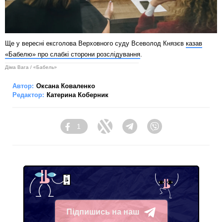
Ще у вересні ексголова Верховного суду Всеволод Князєв
казав
«Бабелю» про слабкі сторони розслідування
.
Діма Вага / «Бабель»
Автор:
Оксана Коваленко
Редактор:
Катерина Коберник
1
Facebook
Twitter
Telegram
Viber
Підпишись на наш
Telegram