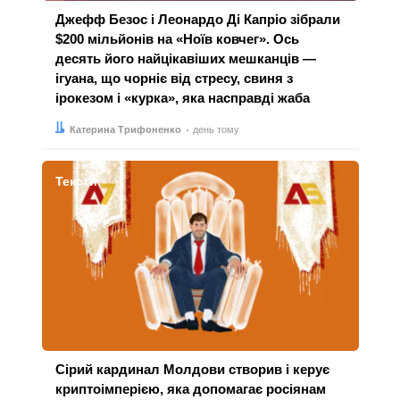
Джефф Безос і Леонардо Ді Капріо зібрали
$200 мільйонів на «Ноїв ковчег». Ось
десять його найцікавіших мешканців —
ігуана, що чорніє від стресу, свиня з
ірокезом і «курка», яка насправді жаба
Автор:
Дата:
Катерина Трифоненко
день тому
Тексти
Сірий кардинал Молдови створив і керує
криптоімперією, яка допомагає росіянам