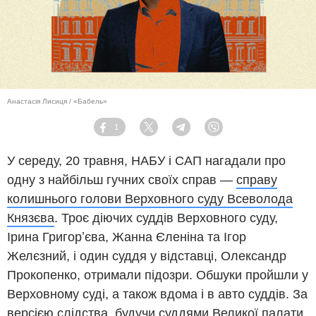
Анастасія Лисиця / «Бабель»
1
Facebook
Twitter
Telegram
Viber
У середу, 20 травня, НАБУ і САП нагадали про
одну з найбільш гучних своїх справ —
справу
колишнього голови Верховного суду Всеволода
Князєва
. Троє діючих суддів Верховного суду,
Ірина Григорʼєва, Жанна Єленіна та Ігор
Желєзний, і один суддя у відставці, Олександр
Прокопенко, отримали підозри. Обшуки пройшли у
Верховному суді, а також вдома і в авто суддів. За
версією слідства, будучи суддями Великої палати