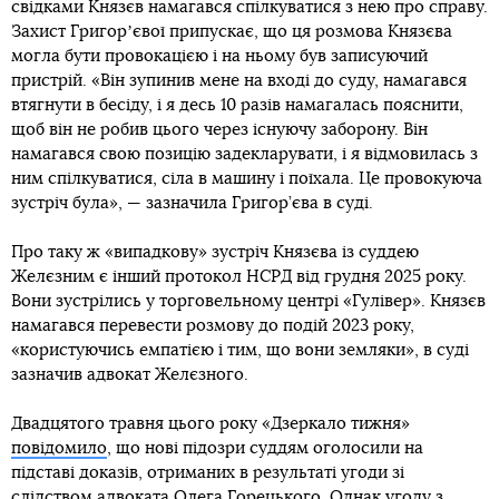
свідками Князєв намагався спілкуватися з нею про справу.
Захист Григорʼєвої припускає, що ця розмова Князєва
могла бути провокацією і на ньому був записуючий
пристрій. «Він зупинив мене на вході до суду, намагався
втягнути в бесіду, і я десь 10 разів намагалась пояснити,
щоб він не робив цього через існуючу заборону. Він
намагався свою позицію задекларувати, і я відмовилась з
ним спілкуватися, сіла в машину і поїхала. Це провокуюча
зустріч була», — зазначила Григор’єва в суді.
Про таку ж «випадкову» зустріч Князєва із суддею
Желєзним є інший протокол НСРД від грудня 2025 року.
Вони зустрілись у торговельному центрі «Гулівер». Князєв
намагався перевести розмову до подій 2023 року,
«користуючись емпатією і тим, що вони земляки», в суді
зазначив адвокат Желєзного.
Двадцятого травня цього року «Дзеркало тижня»
повідомило
, що нові підозри суддям оголосили на
підставі доказів, отриманих в результаті угоди зі
слідством адвоката Олега Горецького. Однак угоду з