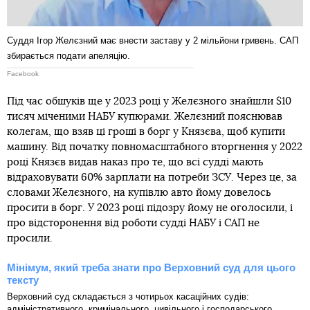
Суддя Ігор Желєзний має внести заставу у 2 мільйони гривень. САП
збирається подати апеляцію.
Facebook
Під час обшуків ще у 2023 році у Желєзного знайшли $10
тисяч міченими НАБУ купюрами. Желєзний пояснював
колегам, що взяв ці гроші в борг у Князєва, щоб купити
машину. Від початку повномасштабного вторгнення у 2022
році Князєв видав наказ про те, що всі судді мають
відраховувати 60% зарплати на потреби ЗСУ. Через це, за
словами Желєзного, на купівлю авто йому довелось
просити в борг. У 2023 році підозру йому не оголосили, і
про відсторонення від роботи судді НАБУ і САП не
просили.
Мінімум, який треба знати про Верховний суд для цього
тексту
Верховний суд складається з чотирьох касаційних судів:
адміністративного, кримінального, цивільного і господарського.