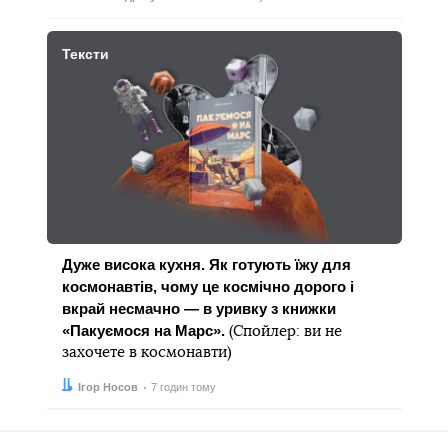
Тексти
Дуже висока кухня. Як готують їжу для
космонавтів, чому це космічно дорого і
вкрай несмачно — в уривку з книжки
«Пакуємося на Марс».
(Спойлер: ви не
захочете в космонавти)
Автор:
Дата:
Ігор Носов
7 годин тому