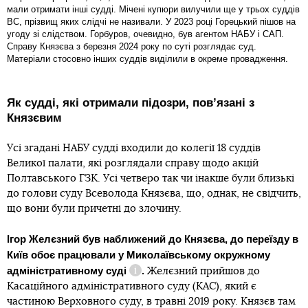
мали отримати інші судді. Мічені купюри вилучили ще у трьох суддів
ВС, прізвищ яких слідчі не називали. У 2023 році Горецький пішов на
угоду зі слідством. Горбуров, очевидно, був агентом НАБУ і САП.
Справу Князєва з березня 2024 року по суті розглядає суд.
Матеріали стосовно інших суддів виділили в окреме провадження.
Як судді, які отримали підозри, повʼязані з
Князєвим
Усі згадані НАБУ судді входили до колегії 18 суддів
Великої палати, які розглядали справу щодо акцій
Полтавського ГЗК. Усі четверо так чи інакше були близькі
до голови суду Всеволода Князєва, що, однак, не свідчить,
що вони були причетні до злочину.
Ігор Желєзний був наближений до Князєва, до переїзду в
Київ обоє працювали у
Миколаївському окружному
адміністративному суді
.
Желєзний прийшов до
Довідка
Касаційного адміністративного суду (КАС), який є
частиною Верховного суду, в травні 2019 року. Князєв там