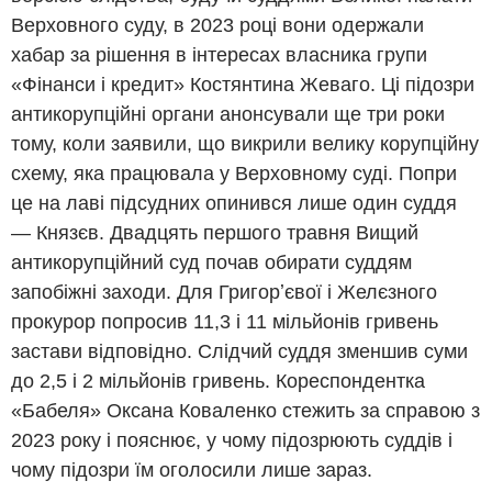
Верховного суду, в 2023 році вони одержали
хабар за рішення в інтересах власника групи
«Фінанси і кредит» Костянтина Жеваго. Ці підозри
антикорупційні органи анонсували ще три роки
тому, коли заявили, що викрили велику корупційну
схему, яка працювала у Верховному суді. Попри
це на лаві підсудних опинився лише один суддя
— Князєв. Двадцять першого травня Вищий
антикорупційний суд почав обирати суддям
запобіжні заходи. Для Григорʼєвої і Желєзного
прокурор попросив 11,3 і 11 мільйонів гривень
застави відповідно. Слідчий суддя зменшив суми
до 2,5 і 2 мільйонів гривень. Кореспондентка
«Бабеля» Оксана Коваленко стежить за справою з
2023 року і пояснює, у чому підозрюють суддів і
чому підозри їм оголосили лише зараз.