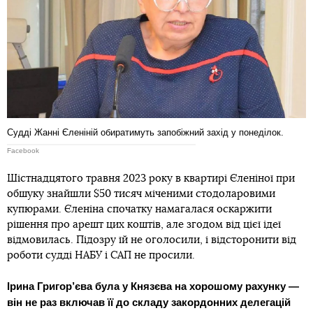
Судді Жанні Єленіній обиратимуть запобіжний захід у понеділок.
Facebook
Шістнадцятого травня 2023 року в квартирі Єленіної при
обшуку знайшли $50 тисяч міченими стодоларовими
купюрами. Єленіна спочатку намагалася оскаржити
рішення про арешт цих коштів, але згодом від цієї ідеї
відмовилась. Підозру їй не оголосили, і відсторонити від
роботи судді НАБУ і САП не просили.
Ірина Григор’єва була у Князєва на хорошому рахунку —
він не раз включав її до складу закордонних делегацій