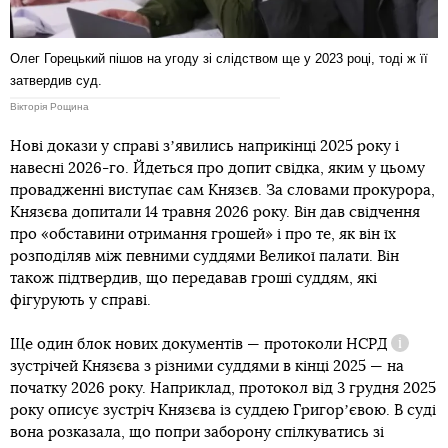
Олег Горецький пішов на угоду зі слідством ще у 2023 році, тоді ж її
затвердив суд.
Вікторія Рощина
Нові докази у справі зʼявились наприкінці 2025 року і
навесні 2026-го. Йдеться про допит свідка, яким у цьому
провадженні виступає сам Князєв. За словами прокурора,
Князєва допитали 14 травня 2026 року. Він дав свідчення
про «обставини отримання грошей» і про те, як він їх
розподіляв між певними суддями Великої палати. Він
також підтвердив, що передавав гроші суддям, які
фігурують у справі.
Ще один блок нових документів — протоколи
НСРД
Довідка
зустрічей Князєва з різними суддями в кінці 2025 — на
початку 2026 року. Наприклад, протокол від 3 грудня 2025
року описує зустріч Князєва із суддею Григорʼєвою. В суді
вона розказала, що попри заборону спілкуватись зі