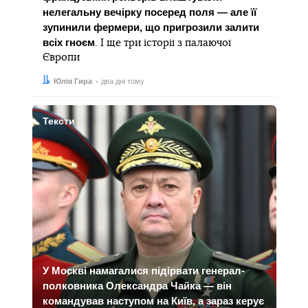
нелегальну вечірку посеред поля — але її
зупинили фермери, що пригрозили залити
всіх гноєм
. І ще три історії з палаючої
Європи
Автор:
Дата:
Юлія Гира
два дні тому
Тексти
У Москві намагалися підірвати генерал-
полковника Олександра Чайка — він
командував наступом на Київ, а зараз керує