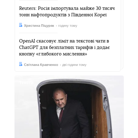
Reuters: Росія імпортувала майже 30 тисяч
тонн нафтопродуктів з Південної Кореї
Автор:
Дата:
Христина Піцуряк
годину тому
OpenAI скасовує ліміт на текстові чати в
ChatGPT для безплатних тарифів і додає
кнопку «глибокого мислення»
Автор:
Дата:
Світлана Кравченко
дві години тому
Тексти