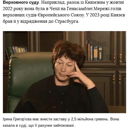
Верховного суду
. Наприклад, разом із Князєвим у жовтні
2022 року вона була в Чехії на Генасамблеї Мережі голів
верховних судів Європейського Союзу. У 2023 році Князєв
брав її у відрядження до Страсбурга.
Ірина Григорʼєва має внести заставу у 2,5 мільйона гривень. Вона
казала в суді, що її рахунки заблоковані.