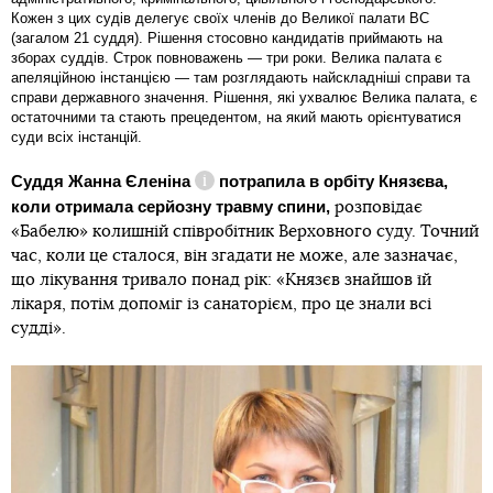
Кожен з цих судів делегує своїх членів до Великої палати ВС
(загалом 21 суддя). Рішення стосовно кандидатів приймають на
зборах суддів. Строк повноважень — три роки. Велика палата є
апеляційною інстанцією — там розглядають найскладніші справи та
справи державного значення. Рішення, які ухвалює Велика палата, є
остаточними та стають прецедентом, на який мають орієнтуватися
суди всіх інстанцій.
Суддя Жанна Єленіна
потрапила в орбіту Князєва,
Довідка
коли отримала серйозну травму спини,
розповідає
«Бабелю» колишній співробітник Верховного суду. Точний
час, коли це сталося, він згадати не може, але зазначає,
що лікування тривало понад рік: «Князєв знайшов їй
лікаря, потім допоміг із санаторієм, про це знали всі
судді».