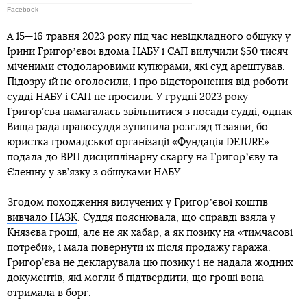
Facebook
А 15—16 травня 2023 року під час невідкладного обшуку у
Ірини Григорʼєвої вдома НАБУ і САП вилучили $50 тисяч
міченими стодоларовими купюрами, які суд арештував.
Підозру їй не оголосили, і про відсторонення від роботи
судді НАБУ і САП не просили. У грудні 2023 року
Григор’єва намагалась звільнитися з посади судді, однак
Вища рада правосуддя зупинила розгляд її заяви, бо
юристка громадської організації «Фундація DEJURE»
подала до ВРП дисциплінарну скаргу на Григорʼєву та
Єленіну у зв’язку з обшуками НАБУ.
Згодом походження вилучених у Григорʼєвої коштів
вивчало НАЗК
. Суддя пояснювала, що справді взяла у
Князєва гроші, але не як хабар, а як позику на «тимчасові
потреби», і мала повернути їх після продажу гаража.
Григор’єва не декларувала цю позику і не надала жодних
документів, які могли б підтвердити, що гроші вона
отримала в борг.