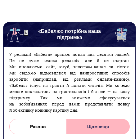
«Бабелю» потрібна ваша
підтримка
У редакції «Бабеля» працює понад два десятки людей.
Це не дуже велика редакція, але й не стартап.
Ми оновлюємо сайт, ютуб, телеграм-канал та тікток.
Ми свідомо відмовилися від найпростіших способів
заробити (наприклад, від реклами онлайн-казино).
«Бабель» існує на гранти й донати читачів. Ми хочемо
менше покладатися на грантодавців і більше — на вашу
підтримку. Так ми зможемо сфокусуватися
на зобов’язаннях перед вами: представляти повну
й об’єктивну новинну картину дня.
Разово
Щомісяця