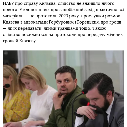
НАБУ про справу Князєва, слідство не знайшло нічого
нового. У клопотаннях про запобіжний захід практично всі
матеріали — це протоколи 2023 року: прослушки розмов
Князєва з адвокатами Горбуровим і Горецьким про гроші
— як їх передавати, якими траншами тощо. Також
слідство посилається на протоколи про передачу мічених
грошей Князєву.