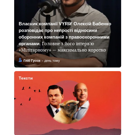
Власник компанії VYRIY Олексій Бабенко
розповідає про непрості відносини
оборонних компаній з правоохоронними
органами
. Головне з його інтерв’ю
«Мілітарному» — максимально коротко
Автор:
Дата:
Гліб Гусєв
день тому
Тексти