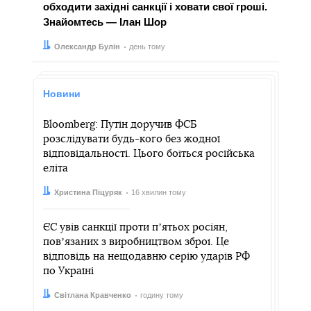
обходити західні санкції і ховати свої гроші.
Знайомтесь — Ілан Шор
Автор:
Дата:
Олександр Булін
день тому
Новини
Bloomberg: Путін доручив ФСБ
розслідувати будь-кого без жодної
відповідальності. Цього боїться російська
еліта
Автор:
Дата:
Христина Піцуряк
16 хвилин тому
ЄС увів санкції проти пʼятьох росіян,
повʼязаних з виробництвом зброї. Це
відповідь на нещодавню серію ударів РФ
по Україні
Автор:
Дата:
Світлана Кравченко
годину тому