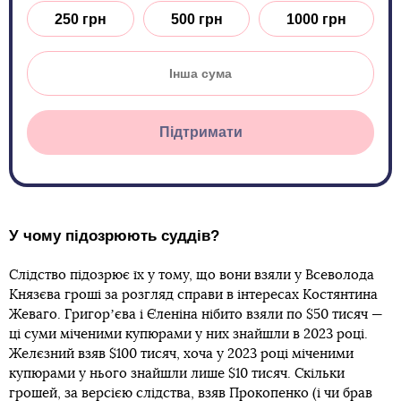
250 грн
500 грн
1000 грн
Підтримати
У чому підозрюють суддів?
Слідство підозрює їх у тому, що вони взяли у Всеволода
Князєва гроші за розгляд справи в інтересах Костянтина
Жеваго. Григорʼєва і Єленіна нібито взяли по $50 тисяч —
ці суми міченими купюрами у них знайшли в 2023 році.
Желєзний взяв $100 тисяч, хоча у 2023 році міченими
купюрами у нього знайшли лише $10 тисяч. Скільки
грошей, за версією слідства, взяв Прокопенко (і чи брав