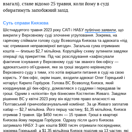
взагалі), стане відомо 25 травня, коли йому в суді
обиратимуть запобіжний захід.
Суть справи Князєва
Шістнадцятого травня 2023 року САП і НАБУ
публічно заявили
, що
викрили у Верховному суді злочинне угруповання. Зокрема, на
гарячому спіймали голову суду Всеволода Князєва та адвоката «під
час отримання неправомірної вигоди». Загальна сума отриманих
коштів — близько $2,7 мільйона. Корупційну схему зупинили завдяки
операції під прикриттям. Під час розслідування «зафіксували
фактичне існування у Верховному суді так званого бек-офісу —
адвокатського об’єднання, яке за гроші зводило керівництво
Верховного суду з тими, хто хотів вирішити питання в суді на свою
користь. У бек-офіс, окрім інших, входили адвокат Олег Горецький і
нотаріус Кирило Горбуров. Голова ВС Всеволод Князєв, який
координував дії бек-офісу, домовлявся з суддями і передавав їм
гроші. Одним з «клієнтів» був бізнесмен Костянтин Жеваго. Завдяки
рішенню ВС у квітні 2023 року він відстояв право власності на
Полтавський гірничозбагачувальний комбінат. За це Жеваго заплатив
хабар — $2,7 мільйона. Його першу частину, $1,35 мільйона, Князєв
отримав 3 травня. Ще $450 тисяч — 15 травня. Гроші в квартирі
Князєва йому передав Горбуров. Одразу після цього Князєва
затримало НАБУ. З цих коштів $900 тисяч отримали посередники,
зокрема Горецький, а $1,35 мільйона Князєв поділив на 13 частин, які