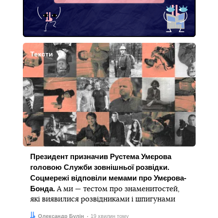
Тексти
Президент призначив Рустема Умєрова
головою Служби зовнішньої розвідки.
Соцмережі відповіли мемами про Умєрова-
Бонда.
А ми — тестом про знаменитостей,
які виявилися розвідниками і шпигунами
Автор:
Дата:
Олександр Булін
19 хвилин тому