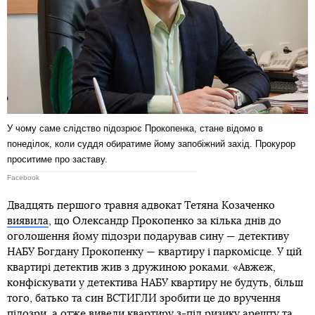
У чому саме слідство підозрює Прокопенка, стане відомо в
понеділок, коли суддя обиратиме йому запобіжний захід. Прокурор
проситиме про заставу.
Facebook
Двадцять першого травня адвокат Тетяна Козаченко
виявила
, що Олександр Прокопенко за кілька днів до
оголошення йому підозри подарував сину — детективу
НАБУ Богдану Прокопенку — квартиру і паркомісце. У цій
квартирі детектив жив з дружиною роками. «Авжеж,
конфіскувати у детектива НАБУ квартиру не будуть, більш
того, батько та син ВСТИГЛИ зробити це до вручення
підозри, а отже вивели квартиру з-під ризику арешту та