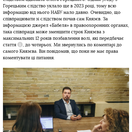
Горецьким слідство уклало ще в 2023 році, тому всю
інформацію від нього НАБУ мало давно. Очевидно, що
співпрацювати зі слідством почав сам Князєв. За
інформацією джерел «Бабеля» в правоохоронних органах,
така співпраця може зменшити строк Князєва з
максимальних 12 років позбавлення волі, які передбачає
стаття
, до чотирьох. Ми звернулись по коментарі до
Довідка
самого Князєва. Він повідомив, що поки не має права
коментувати ці питання.