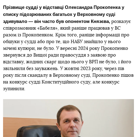
Прізвище судді у відставці Олександра Прокопенка у
списку підозрюваних багатьох у Верховному суді
здивувало — він часто був опонентом Князєва,
розказує
співрозмовник «Бабеля», який раніше працював у ВС
разом із Прокопенком. Крім того, раніше інформації про
обшуки у судді або про те, що НАБУ знайшло у нього
мічені купюри, не було. У вересні 2024 року Прокопенко
звернувся до Вищої ради правосуддя з заявою про
відставку, жодних скарг щодо нього у ВРП не було, і його
звільнили без зауважень. У жовтні 2023 року, через пів
року після скандалу в Верховному суді, Прокопенко пішов
на конкурс судді Конституційного суду, але конкурс
зупинили.