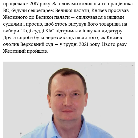
працював з 2017 року. За словами колишнього працівника
ВС, будучи секретарем Великої палати, Князєв просував
Желєзного до Великої палати — спілкувався з іншими
суддями і просив, щоб хтось висунув його товариша на
вибори. Тоді судді КАС підтримали іншу кандидатуру.
Друга спроба була через місяць після того, як Князєв
очолив Верховний суд — у грудні 2021 року. Цього разу
Желєзний пройшов.