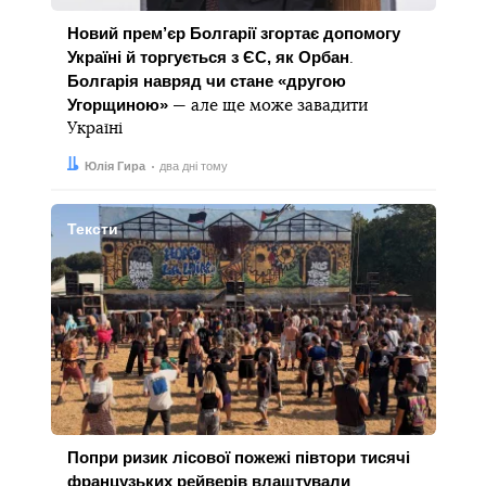
Новий прем’єр Болгарії згортає допомогу
Україні й торгується з ЄС, як Орбан
.
Болгарія навряд чи стане «другою
Угорщиною»
— але ще може завадити
Україні
Автор:
Дата:
Юлія Гира
два дні тому
Тексти
Попри ризик лісової пожежі півтори тисячі
французьких рейверів влаштували