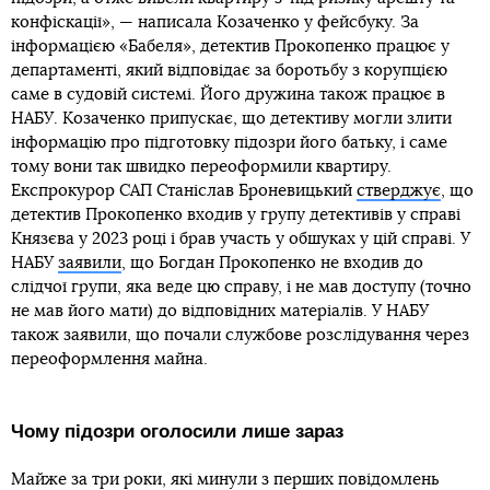
конфіскації», — написала Козаченко у фейсбуку. За
інформацією «Бабеля», детектив Прокопенко працює у
департаменті, який відповідає за боротьбу з корупцією
саме в судовій системі. Його дружина також працює в
НАБУ. Козаченко припускає, що детективу могли злити
інформацію про підготовку підозри його батьку, і саме
тому вони так швидко переоформили квартиру.
Експрокурор САП Станіслав Броневицький
стверджує
, що
детектив Прокопенко входив у групу детективів у справі
Князєва у 2023 році і брав участь у обшуках у цій справі. У
НАБУ
заявили
, що Богдан Прокопенко не входив до
слідчої групи, яка веде цю справу, і не мав доступу (точно
не мав його мати) до відповідних матеріалів. У НАБУ
також заявили, що почали службове розслідування через
переоформлення майна.
Чому підозри оголосили лише зараз
Майже за три роки, які минули з перших повідомлень