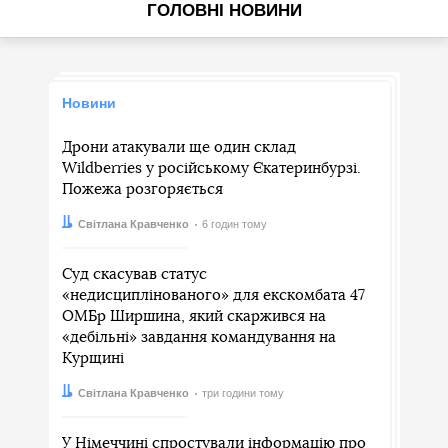
ГОЛОВНІ НОВИНИ
Новини
Дрони атакували ще один склад
Wildberries у російському Єкатеринбурзі.
Пожежа розгоряється
Автор:
Дата:
Світлана Кравченко
6 годин тому
Суд скасував статус
«недисциплінованого» для екскомбата 47
ОМБр Ширшина, який скаржився на
«дебільні» завдання командування на
Курщині
Автор:
Дата:
Світлана Кравченко
три години тому
У Німеччині спростували інформацію про