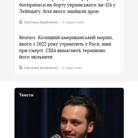
боєприпаси на борту українського Ан-124 у
Лейпцигу, біля якого знайшли дрон
Автор:
Дата:
Світлана Кравченко
4 години тому
Reuters: Колишній американський морпіх,
якого з 2022 року утримують у Росії, нині
при смерті. США вимагають терміново
його звільнити
Автор:
Дата:
Світлана Кравченко
5 годин тому
Тексти