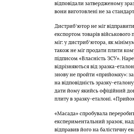
відповідали затвердженому зра
вони виготовлені не за стандар
Дистрибʼютор не міг відправити
експортом товарів військового п
міг: у дистрибʼютора, як мінімум
також не міг продати плити ком
підписом «Власність ЗСУ». Наре
відрізняються від зразка-еталон
знову не пройти «прийомку»: з
на відповідність зразку-еталон
дати йому якийсь офіційний доку
плиту в зразку-еталоні. «Прий
«Масада» спробувала переробит
експериментальний зразок, над
відправив його на балістичну ек