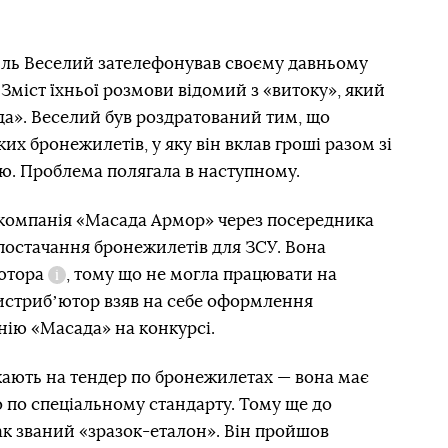
силь Веселий зателефонував своєму давньому
Зміст їхньої розмови відомий з «витоку», який
да». Веселий був роздратований тим, що
ких бронежилетів, у яку він вклав гроші разом зі
ю. Проблема полягала в наступному.
а компанія «Масада Армор» через посередника
постачання бронежилетів для ЗСУ. Вона
ютора
, тому що не могла працювати на
Довідка
истрибʼютор взяв на себе оформлення
нію «Масада» на конкурсі.
ають на тендер по бронежилетах — вона має
 по спеціальному стандарту. Тому ще до
ак званий «зразок-еталон». Він пройшов