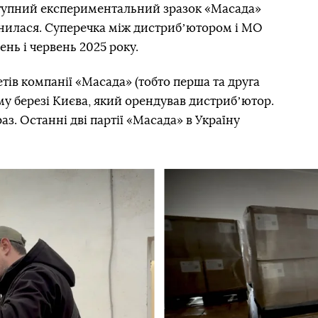
ступний експериментальний зразок «Масада»
инилася. Суперечка між дистрибʼютором і МО
вень і червень 2025 року.
тів компанії «Масада» (тобто перша та друга
ому березі Києва, який орендував дистрибʼютор.
аз. Останні дві партії «Масада» в Україну