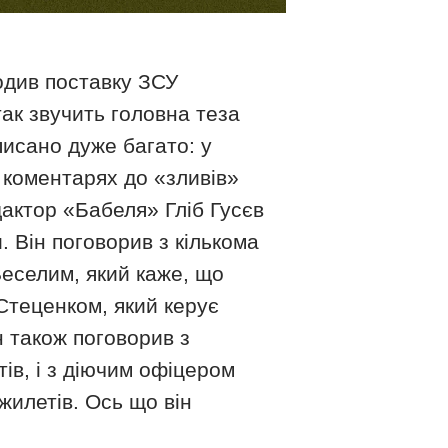
одив поставку ЗСУ
так звучить головна теза
исано дуже багато: у
 коментарях до «зливів»
дактор «Бабеля» Гліб Гусєв
. Він поговорив з кількома
Веселим, який каже, що
Стеценком, який керує
н також поговорив з
ів, і з діючим офіцером
жилетів. Ось що він