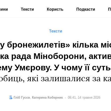
вини
Тексти
Користь
Подкасти
П
Тексти
у бронежилетів» кілька м
ка рада Міноборони, акти
му Умєрову. У чому її сут
обиць, які залишалися за к
Автор:
Редактор:
Гліб Гусєв
Катерина Коберник
Дата:
06:41, 14 травня 2026