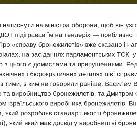
натиснути на міністра оборони, щоб він узг
 ДОТ підігравав їм на тендері» — приблизно 
Про «справу бронежилетів» вже сказано і нап
ріалах, на засіданнях парламентських ТСК, у
то з цього є домислами та припущеннями. Ре
ехнічних і бюрократичних деталях цієї справи
з тими, з ким не говорили раніше: Василем 
ю та виробництво бронежилетів, та Дмитром 
м ізраїльського виробника бронежилетів. Ві
 який розробляв стандарт якості бронежилет
і), який який має досвід у виробництві броне