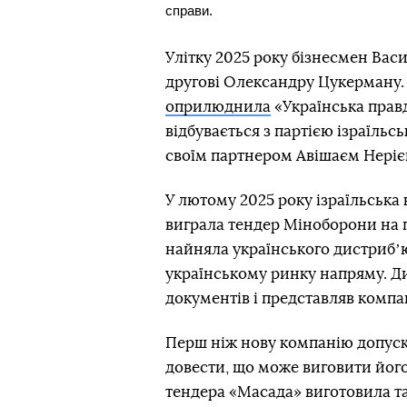
справи.
Улітку 2025 року бізнесмен Ва
другові Олександру Цукерману. 
оприлюднила
«Українська прав
відбувається з партією ізраїльсь
своїм партнером Авішаєм Неріє
У лютому 2025 року ізраїльськ
виграла тендер Міноборони на 
найняла українського
дистрибʼ
українському ринку напряму. Д
документів і представляв компа
Перш ніж нову компанію допуск
довести, що може виговити його
тендера «Масада» виготовила т