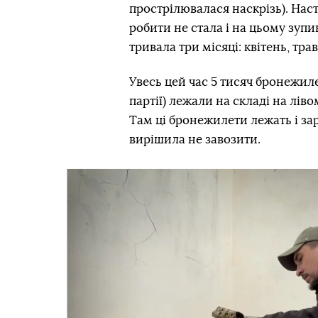
прострілювалася наскрізь). На
робити не стала і на цьому зуп
тривала три місяці: квітень, тра
Увесь цей час 5 тисяч бронежиле
партії) лежали на складі на лів
Там ці бронежилети лежать і зар
вирішила не завозити.