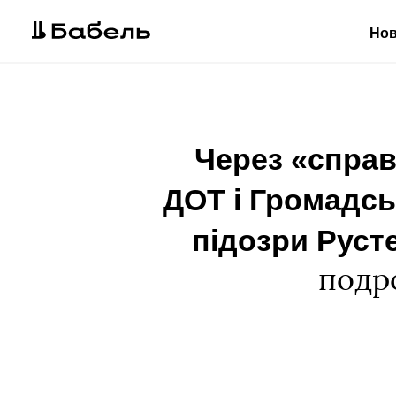
Но
Через «справ
ДОТ і Громадсь
підозри Русте
подр