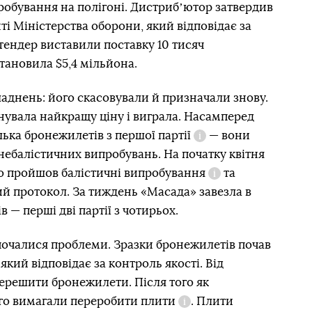
робування на полігоні. Дистрибʼютор затвердив
ті Міністерства оборони, який відповідає за
тендер виставили поставку 10 тисяч
тановила $5,4 мільйона.
аднень: його скасовували й призначали знову.
увала найкращу ціну і виграла. Насамперед
ілька бронежилетів з
першої партії
— вони
Довідка
 небалістичних випробувань. На початку квітня
но пройшов
балістичні випробування
та
Довідка
й протокол. За тиждень «Масада» завезла в
 — перші дві партії з чотирьох.
почалися проблеми. Зразки бронежилетів почав
кий відповідає за контроль якості. Від
ерешити бронежилети. Після того як
ого вимагали переробити
плити
. Плити
Довідка