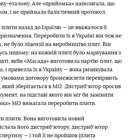
зку-еталону. Але «прийомка» наполягала, що
том, і не приймала балістичний протокол.
 плити назад до Ізраїлю — це вважалося б
ризначення. Переробити їх в Україні він теж не
, не було ліцензії на виробництво плит. Він
усь іншому: на кожній плиті було маркування з
шті, якби «Масада» виготовила партію плит, що
а, і привезла їх в Україну — вона ризикувала
а умовами договору бронежилети перевіряють
у, який зберігається в МО. Дистрибʼютор просив
мент, на підставі якого він міг би замінити
омка» МО вимагала переробити плити.
и плити. Вона виготовила новий
іслала його дистрибʼютору, дистрибʼютор
спертизу — і той її не пройшов (плита