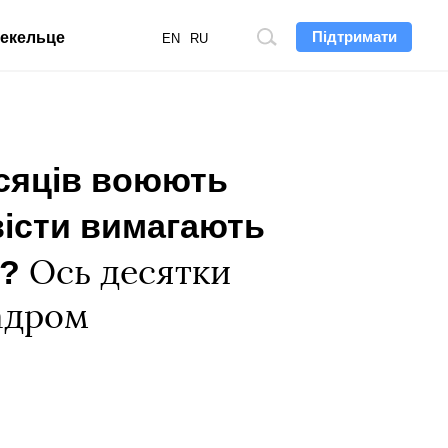
Підтримати
екельце
Пошук
EN
RU
по
сайту
ісяців воюють
вісти вимагають
ь?
Ось десятки
адром