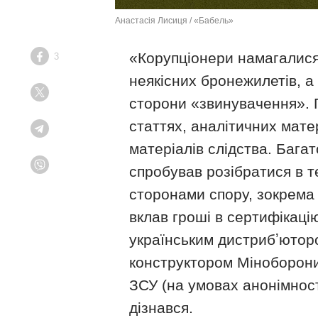
Анастасія Лисиця / «Бабель»
«Корупціонери намагалися 
3
Facebook
неякісних бронежилетів, а
Twitter
сторони «звинувачення». 
статтях, аналітичних мате
Telegram
матеріалів слідства. Бага
спробував розібратися в т
Viber
сторонами спору, зокрема 
вклав гроші в сертифікаці
українським дистрибʼюторо
конструктором Міноборони,
ЗСУ (на умовах анонімност
дізнався.