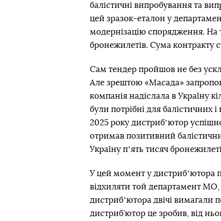
балістичні випробування та вип
цей зразок-еталон у департамен
модернізацію спорядження. На 
бронежилетів. Сума контракту с
Сам тендер пройшов не без ускл
Але зрештою «Масада» запропон
компанія надіслала в Україну к
були потрібні для балістичних і
2025 року дистрибʼютор успіш
отримав позитивний балістични
Україну пʼять тисяч бронежилетів
У цей момент у дистрибʼютора 
відхиляти той департамент МО, я
дистрибʼютора двічі вимагали п
дистриб’ютор це зробив, від нь