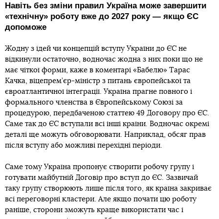
Навіть без зміни правил Україна може завершити
«технічну» роботу вже до 2027 року — якщо ЄС
допоможе
Жодну з ідей чи концепцій вступу України до ЄС не
відкинули остаточно, водночас жодна з них поки що не
має чіткої форми, каже в коментарі «Бабелю» Тарас
Качка, віцепрем’єр-міністр з питань європейської та
євроатлантичної інтеграції. Україна прагне повного і
формального членства в Європейському Союзі за
процедурою, передбаченою статтею 49 Договору про ЄС.
Саме так до ЄС вступали всі інші країни. Водночас окремі
деталі ще можуть обговорювати. Наприклад, обсяг прав
після вступу або можливі перехідні періоди.
Саме тому Україна пропонує створити робочу групу і
готувати майбутній Договір про вступ до ЄС. Зазвичай
таку групу створюють лише після того, як країна закриває
всі переговорні кластери. Але якщо почати цю роботу
раніше, сторони зможуть краще використати час і