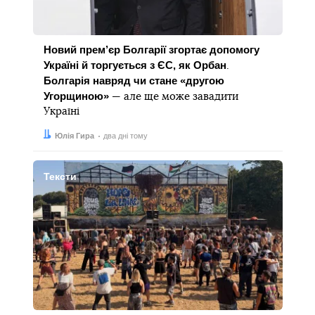
Новий прем’єр Болгарії згортає допомогу
Україні й торгується з ЄС, як Орбан
.
Болгарія навряд чи стане «другою
Угорщиною»
— але ще може завадити
Україні
Автор:
Дата:
Юлія Гира
два дні тому
Тексти