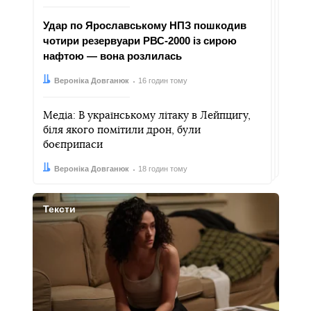
Удар по Ярославському НПЗ пошкодив
чотири резервуари РВС-2000 із сирою
нафтою — вона розлилась
Автор:
Дата:
Вероніка Довганюк
16 годин тому
Медіа: В українському літаку в Лейпцигу,
біля якого помітили дрон, були
боєприпаси
Автор:
Дата:
Вероніка Довганюк
18 годин тому
Тексти