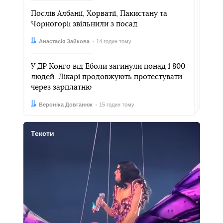
Послів Албанії, Хорватії, Пакистану та
Чорногорії звільнили з посад
Автор:
Дата:
Анастасія Зайкова
14 годин тому
У ДР Конго від Еболи загинули понад 1 800
людей. Лікарі продовжують протестувати
через зарплатню
Автор:
Дата:
Вероніка Довганюк
15 годин тому
Тексти