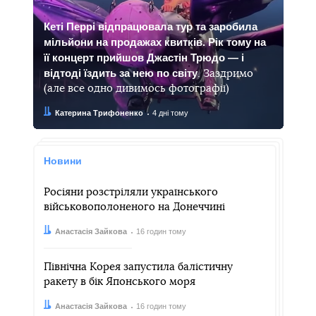
Кеті Перрі відпрацювала тур та заробила
мільйони на продажах квитків. Рік тому на
її концерт прийшов Джастін Трюдо — і
відтоді їздить за нею по світу
. Заздримо
(але все одно дивимось фотографії)
Автор:
Дата:
Катерина Трифоненко
4 дні тому
Новини
Росіяни розстріляли українського
військовополоненого на Донеччині
Автор:
Дата:
Анастасія Зайкова
16 годин тому
Північна Корея запустила балістичну
ракету в бік Японського моря
Автор:
Дата:
Анастасія Зайкова
16 годин тому