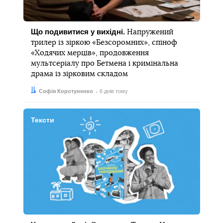
Що подивитися у вихідні.
Напружений
трилер із зіркою «Безсоромних», спіноф
«Ходячих мерців», продовження
мультсеріалу про Бетмена і кримінальна
драма із зірковим складом
Автор:
Дата:
Софія Коротуненко
6 днів тому
Тексти