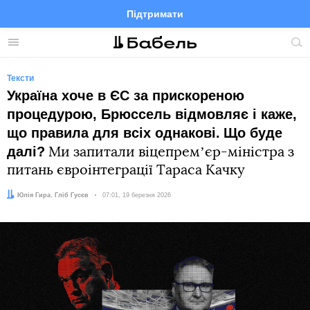
Підтримати
Facebook
Telegram
Twitter
Instagram
Меню
По
по
сай
Тексти
Україна хоче в ЄС за прискореною
процедурою, Брюссель відмовляє і каже,
що правила для всіх однакові.
Що буде
далі?
Ми запитали віцепремʼєр-міністра з
питань євроінтеграції Тараса Качку
Автор:
Редактор:
Юлія Гира
Гліб Гусєв
Дата:
07:01, 19 березня 2026