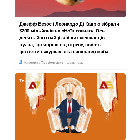
Джефф Безос і Леонардо Ді Капріо зібрали
$200 мільйонів на «Ноїв ковчег». Ось
десять його найцікавіших мешканців —
ігуана, що чорніє від стресу, свиня з
ірокезом і «курка», яка насправді жаба
Автор:
Дата:
Катерина Трифоненко
день тому
Тексти