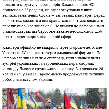
пояснити структуру переговорів. Законодавство ЄС
поділене на 33 розділи, які зараз згруповані у шість
великих тематичних блоків — так званих кластерів. Перед
відкриттям кожного з них країна-кандидат має виконати
перелік умов («бенчмарків»). Це вимоги до реформ і змін
у законодавстві, які Євросоюз вважає необхідними, щоб
почати переговори у відповідній сфері.
Кластери офіційно не відкрили через угорське вето, але
Україна та ЄС працюють через «львівський формат». Це
неформальний механізм співпраці, який зʼявився після
зустрічі українських та європейських переговорних
команд у Львові в грудні минулого року. Він дозволяє 26
країнам ЄС разом з Єврокомісією продовжувати технічну
роботу над вступом України.