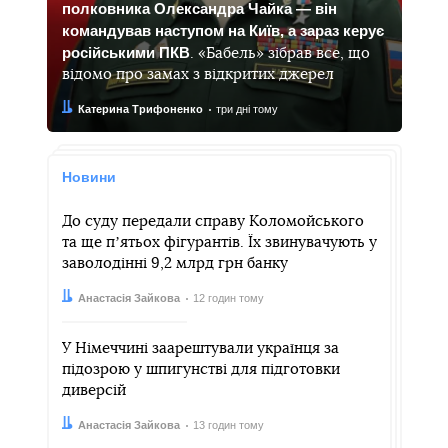
полковника Олександра Чайка — він
командував наступом на Київ, а зараз керує
російськими ПКВ
. «Бабель» зібрав все, що
відомо про замах з відкритих джерел
Автор:
Дата:
Катерина Трифоненко
три дні тому
Новини
До суду передали справу Коломойського
та ще пʼятьох фігурантів. Їх звинувачують у
заволодінні 9,2 млрд грн банку
Автор:
Дата:
Анастасія Зайкова
12 годин тому
У Німеччині заарештували українця за
підозрою у шпигунстві для підготовки
диверсій
Автор:
Дата:
Анастасія Зайкова
13 годин тому