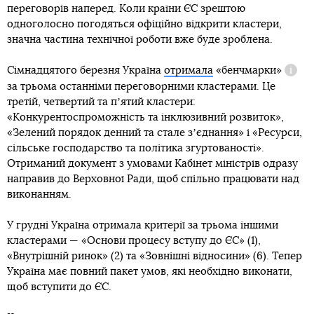
переговорів наперед. Коли країни ЄС зрештою
одноголосно погодяться офіційно відкрити кластери,
значна частина технічної роботи вже буде зроблена.
Сімнадцятого березня Україна
отримала
«бенчмарки»
Довід
за трьома останніми переговорними кластерами. Це
третій, четвертий та пʼятий кластери:
«Конкурентоспроможність та інклюзивний розвиток»,
«Зелений порядок денний та стале зʼєднання» і «Ресурси,
сільське господарство та політика згуртованості».
Отриманий документ з умовами Кабінет міністрів одразу
направив до Верховної Ради, щоб спільно працювати над
виконанням.
У грудні Україна отримала критерії за трьома іншими
кластерами — «Основи процесу вступу до ЄС» (1),
«Внутрішній ринок» (2) та «Зовнішні відносини» (6). Тепер
Україна має повний пакет умов, які необхідно виконати,
щоб вступити до ЄС.