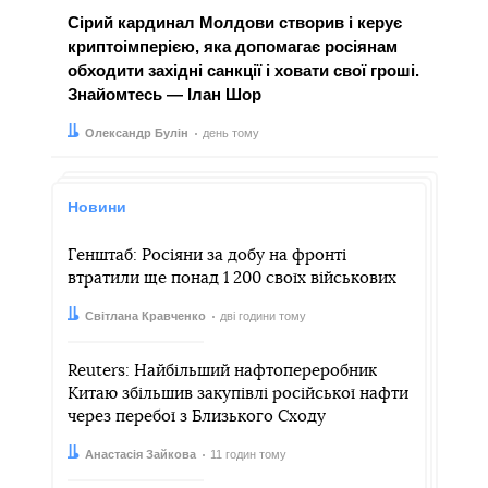
Сірий кардинал Молдови створив і керує
криптоімперією, яка допомагає росіянам
обходити західні санкції і ховати свої гроші.
Знайомтесь — Ілан Шор
Автор:
Дата:
Олександр Булін
день тому
Новини
Генштаб: Росіяни за добу на фронті
втратили ще понад 1 200 своїх військових
Автор:
Дата:
Світлана Кравченко
дві години тому
Reuters: Найбільший нафтопереробник
Китаю збільшив закупівлі російської нафти
через перебої з Близького Сходу
Автор:
Дата:
Анастасія Зайкова
11 годин тому