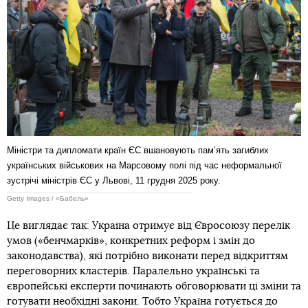
Міністри та дипломати країн ЄС вшановують пам’ять загиблих
українських військових на Марсовому полі під час неформальної
зустрічі міністрів ЄС у Львові, 11 грудня 2025 року.
Getty Images / «Бабель»
Це виглядає так: Україна отримує від Євросоюзу перелік
умов («бенчмарків», конкретних реформ і змін до
законодавства), які потрібно виконати перед відкриттям
переговорних кластерів. Паралельно українські та
європейські експерти починають обговорювати ці зміни та
готувати необхідні закони. Тобто Україна готується до