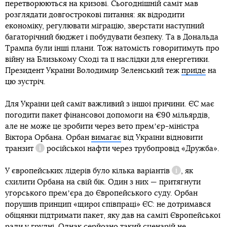
перетворюються на кризові. Сьогоднішній саміт мав
розглядати довгострокові питання: як відродити
економіку, регулювати міграцію, зверстати наступний
багаторічний бюджет і побудувати безпеку. Та в Дональда
Трампа були інші плани. Тож натомість говоритимуть про
війну на Близькому Сході та її наслідки для енергетики.
Президент України Володимир Зеленський теж
приїде
на
цю зустріч.
Для України цей саміт важливий з іншої причини. ЄС має
погодити пакет фінансової допомоги на €90 мільярдів,
але не може це зробити через вето премʼєр-міністра
писало
Віктора Орбана. Орбан
вимагає
від України
відновити
транзит
російської нафти через трубопровід «Дружба».
Довідка
У європейських лідерів
було кілька варіантів
, як
Довідка
схилити Орбана на свій бік. Один з них — притягнути
угорського премʼєра до Європейського суду. Орбан
порушив принцип «щирої співпраці» ЄС: не дотримався
обіцянки підтримати пакет, яку дав на саміті Європейської
ради у грудні. Однак серйозно такий сценарій не