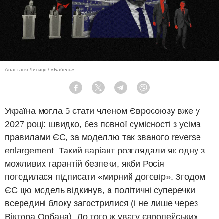
Анастасія Лисиця / «Бабель»
Facebook
Twitter
Telegram
Viber
Україна могла б стати членом Євросоюзу вже у
2027 році: швидко, без повної сумісності з усіма
правилами ЄС, за моделлю так званого reverse
enlargement. Такий варіант розглядали як одну з
можливих гарантій безпеки, якби Росія
погодилася підписати «мирний договір». Згодом
ЄС цю модель відкинув, а політичні суперечки
всередині блоку загострилися (і не лише через
Віктора Орбана). До того ж увагу європейських