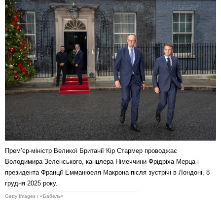
Прем’єр-міністр Великої Британії Кір Стармер проводжає
Володимира Зеленського, канцлера Німеччини Фрідріха Мерца і
президента Франції Емманюеля Макрона після зустрічі в Лондоні, 8
грудня 2025 року.
Getty Images / «Бабель»