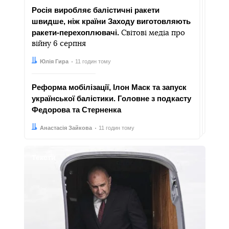
Росія виробляє балістичні ракети
швидше, ніж країни Заходу виготовляють
ракети-перехоплювачі.
Світові медіа про
війну 6 серпня
Автор:
Дата:
Юлія Гира
11 годин тому
Реформа мобілізації, Ілон Маск та запуск
української балістики. Головне з подкасту
Федорова та Стерненка
Автор:
Дата:
Анастасія Зайкова
11 годин тому
Тексти