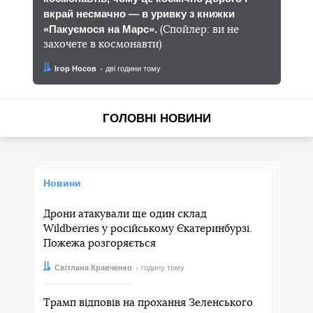
вкрай несмачно — в уривку з книжки
«Пакуємося на Марс».
(Спойлер: ви не
захочете в космонавти)
Автор:
Дата:
Ігор Носов
дві години тому
ГОЛОВНІ НОВИНИ
Новини
Дрони атакували ще один склад
Wildberries у російському Єкатеринбурзі.
Пожежа розгоряється
Автор:
Дата:
Світлана Кравченко
годину тому
Трамп відповів на прохання Зеленського