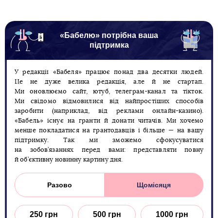
«Бабелю» потрібна ваша
підтримка
У редакції «Бабеля» працює понад два десятки людей.
Це не дуже велика редакція, але й не стартап.
Ми оновлюємо сайт, ютуб, телеграм-канал та тікток.
Ми свідомо відмовилися від найпростіших способів
заробити (наприклад, від реклами онлайн-казино).
«Бабель» існує на гранти й донати читачів. Ми хочемо
менше покладатися на грантодавців і більше — на вашу
підтримку. Так ми зможемо сфокусуватися
на зобов’язаннях перед вами: представляти повну
й об’єктивну новинну картину дня.
Разово
Щомісяця
250 грн
500 грн
1000 грн