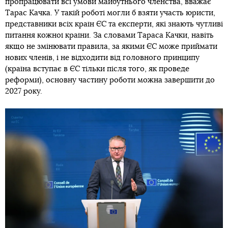
пропрацювати всі умови майбутнього членства, вважає
Тарас Качка. У такій роботі могли б взяти участь юристи,
представники всіх країн ЄС та експерти, які знають чутливі
питання кожної країни. За словами Тараса Качки, навіть
якщо не змінювати правила, за якими ЄС може приймати
нових членів, і не відходити від головного принципу
(країна вступає в ЄС тільки після того, як проведе
реформи), основну частину роботи можна завершити до
2027 року.