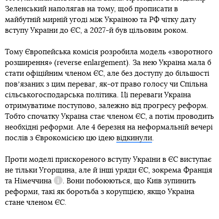
Зеленський наполягав на тому, щоб прописати в
майбутній мирній угоді між Україною та РФ чітку дату
вступу України до ЄС, а 2027-й був цільовим роком.
Тому Європейська комісія розробила модель «зворотного
розширення» (reverse enlargement). За нею Україна мала б
стати офіційним членом ЄС, але без доступу до більшості
повʼязаних з цим переваг, як-от право голосу чи Спільна
сільськогосподарська політика. Ці переваги Україна
отримуватиме поступово, залежно від прогресу реформ.
Тобто спочатку Україна стає членом ЄС, а потім проводить
необхідні реформи. Але 4 березня на неформальній вечері
послів з Єврокомісією цю ідею
відкинули
.
розповіли
Проти моделі прискореного вступу України в ЄС виступає
не тільки Угорщина, але й інші уряди ЄС, зокрема
Франція
та Німеччина
. Вони побоюються, що Київ зупинить
Довідка
реформи, такі як боротьба з корупцією, якщо Україна
стане членом ЄС.