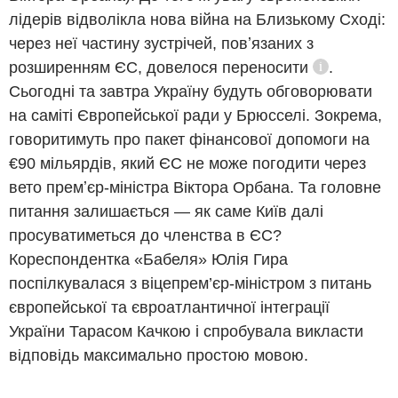
лідерів відволікла нова війна на Близькому Сході:
через неї частину зустрічей, повʼязаних з
розширенням ЄС,
довелося переносити
.
Довідка
Сьогодні та завтра Україну будуть обговорювати
на саміті Європейської ради у Брюсселі. Зокрема,
говоритимуть про пакет фінансової допомоги на
€90 мільярдів, який ЄС не може погодити через
вето премʼєр-міністра Віктора Орбана. Та головне
питання залишається — як саме Київ далі
просуватиметься до членства в ЄС?
Кореспондентка «Бабеля» Юлія Гира
поспілкувалася з віцепрем’єр-міністром з питань
європейської та євроатлантичної інтеграції
України Тарасом Качкою і спробувала викласти
відповідь максимально простою мовою.