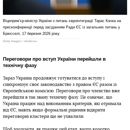
Віцепрем’єр-міністр України з питань євроінтеграції Тарас Качка на
пресконференції перед засіданням Ради ЄС із загальних питань у
Брюсселі, 17 березня 2026 року.
Getty Images / «Бабель»
Переговори про вступ України перейшли в
технічну фазу
Зараз Україна продовжує готуватися до вступу і
синхронізує своє законодавство з правом ЄС разом із
Європейською комісією. Переговори про членство вже
перейшли в так звану технічну фазу. Це означає, що
Україна працює над виконанням критеріїв, які отримала
від ЄС, навіть якщо формальні рішення відкрити
переговорні кластери ще не ухвалили.
Щоб зрозуміти, як працює цей етап, варто коротко