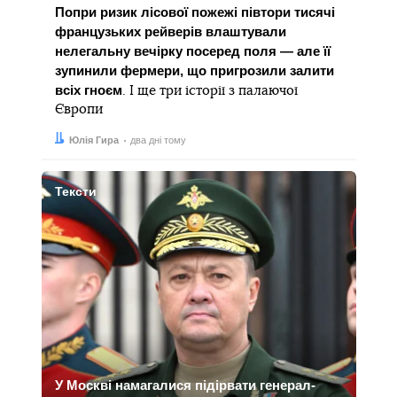
Попри ризик лісової пожежі півтори тисячі
французьких рейверів влаштували
нелегальну вечірку посеред поля — але її
зупинили фермери, що пригрозили залити
всіх гноєм
. І ще три історії з палаючої
Європи
Автор:
Дата:
Юлія Гира
два дні тому
Тексти
У Москві намагалися підірвати генерал-