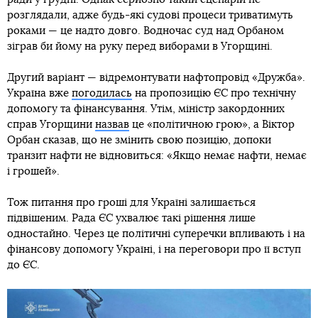
розглядали, адже будь-які судові процеси триватимуть
роками — це надто довго. Водночас суд над Орбаном
зіграв би йому на руку перед виборами в Угорщині.
Другий варіант — відремонтувати нафтопровід «Дружба».
Україна вже
погодилась
на пропозицію ЄС про технічну
допомогу та фінансування. Утім, міністр закордонних
справ Угорщини
назвав
це «політичною грою», а Віктор
Орбан сказав, що не змінить свою позицію, допоки
транзит нафти не відновиться: «Якщо немає нафти, немає
і грошей».
Тож питання про гроші для Україні залишається
підвішеним. Рада ЄС ухвалює такі рішення лише
одностайно. Через це політичні суперечки впливають і на
фінансову допомогу Україні, і на переговори про її вступ
до ЄС.