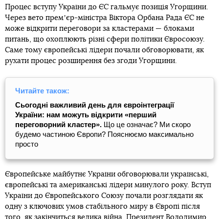
Процес вступу України до ЄС гальмує позиція Угорщини.
Через вето премʼєр-міністра Віктора Орбана Рада ЄС не
може відкрити переговори за кластерами — блоками
питань, що охоплюють різні сфери політики Євросоюзу.
Саме тому європейські лідери почали обговорювати, як
рухати процес розширення без згоди Угорщини.
Читайте також:
Сьогодні важливий день для євроінтеграції
України: нам можуть відкрити «перший
переговорний кластер».
Що це означає? Ми скоро
будемо частиною Європи? Пояснюємо максимально
просто
Європейське майбутнє України обговорювали українські,
європейські та американські лідери минулого року. Вступ
України до Європейського Союзу почали розглядати як
одну з ключових умов стабільного миру в Європі після
того, як закінчиться велика війна. Президент Володимир