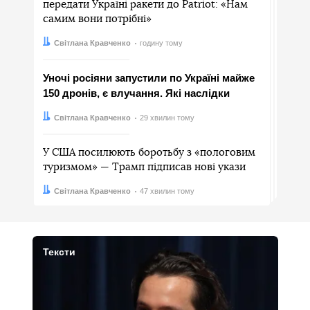
передати Україні ракети до Patriot: «Нам
самим вони потрібні»
Автор:
Дата:
Світлана Кравченко
годину тому
Уночі росіяни запустили по Україні майже
150 дронів, є влучання. Які наслідки
Автор:
Дата:
Світлана Кравченко
29 хвилин тому
У США посилюють боротьбу з «пологовим
туризмом» — Трамп підписав нові укази
Автор:
Дата:
Світлана Кравченко
47 хвилин тому
Тексти