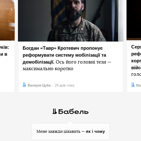
Сер
ків:
Богдан «Тавр» Кротевич пропонує
реф
и в
реформувати систему мобілізації та
корп
демобілізації.
Ось його головні тези —
вій
максимально коротко
гол
Автор:
Дата:
Валерія Цуба
29 днів тому
Авто
Дата:
Ва
як і чому
Мене завжди цікавить —