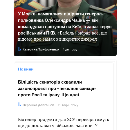
У Москві намагалися підірвати генерал-
полковника Олександра Чайка — він
командував наступом на Київ, а зараз керує
російськими ПКВ
. «Бабель» зібрав все, що
відомо про замах з відкритих джерел
Автор:
Дата:
Катерина Трифоненко
4 дні тому
Новини
Білішість сенаторів схвалили
законопроєкт про «пекельні санкції»
проти Росії та Ірану. Що далі
Автор:
Дата:
Вероніка Довганюк
19 годин тому
Відтепер продукти для ЗСУ перевірятимуть
ще до доставки у військові частини. У