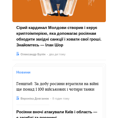
Сірий кардинал Молдови створив і керує
криптоімперією, яка допомагає росіянам
обходити західні санкції і ховати свої гроші.
Знайомтесь — Ілан Шор
Автор:
Дата:
Олександр Булін
два дні тому
Новини
Генштаб: За добу росіяни втратили на війні
ще понад 1 100 військових і чотири танки
Автор:
Дата:
Вероніка Довганюк
8 годин тому
Росіяни вночі атакували Київ і область —
є загиблі та поранені