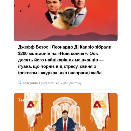
Джефф Безос і Леонардо Ді Капріо зібрали
$200 мільйонів на «Ноїв ковчег». Ось
десять його найцікавіших мешканців —
ігуана, що чорніє від стресу, свиня з
ірокезом і «курка», яка насправді жаба
Автор:
Дата:
Катерина Трифоненко
два дні тому
Тексти