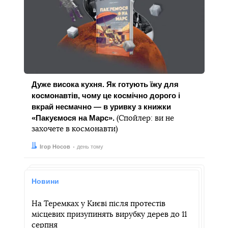
Дуже висока кухня. Як готують їжу для
космонавтів, чому це космічно дорого і
вкрай несмачно — в уривку з книжки
«Пакуємося на Марс».
(Спойлер: ви не
захочете в космонавти)
Автор:
Дата:
Ігор Носов
день тому
Новини
На Теремках у Києві після протестів
місцевих призупинять вирубку дерев до 11
серпня