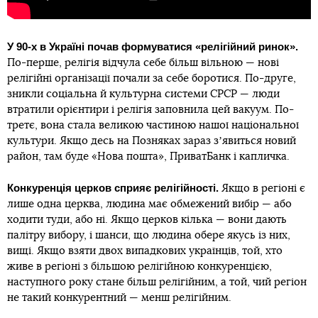
У 90-х в Україні почав формуватися «релігійний ринок».
По-перше, релігія відчула себе більш вільною — нові
релігійні організації почали за себе боротися. По-друге,
зникли соціальна й культурна системи СРСР — люди
втратили орієнтири і релігія заповнила цей вакуум. По-
третє, вона стала великою частиною нашої національної
культури. Якщо десь на Позняках зараз зʼявиться новий
район, там буде «Нова пошта», ПриватБанк і капличка.
Конкуренція церков сприяє релігійності.
Якщо в регіоні є
лише одна церква, людина має обмежений вибір — або
ходити туди, або ні. Якщо церков кілька — вони дають
палітру вибору, і шанси, що людина обере якусь із них,
вищі. Якщо взяти двох випадкових українців, той, хто
живе в регіоні з більшою релігійною конкуренцією,
наступного року стане більш релігійним, а той, чий регіон
не такий конкурентний — менш релігійним.