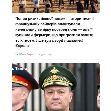
Попри ризик лісової пожежі півтори тисячі
французьких рейверів влаштували
нелегальну вечірку посеред поля — але її
зупинили фермери, що пригрозили залити
всіх гноєм
. І ще три історії з палаючої
Європи
Автор:
Дата:
Юлія Гира
три дні тому
Тексти