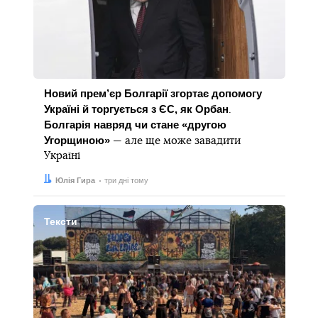
Новий прем’єр Болгарії згортає допомогу
Україні й торгується з ЄС, як Орбан
.
Болгарія навряд чи стане «другою
Угорщиною»
— але ще може завадити
Україні
Автор:
Дата:
Юлія Гира
три дні тому
Тексти