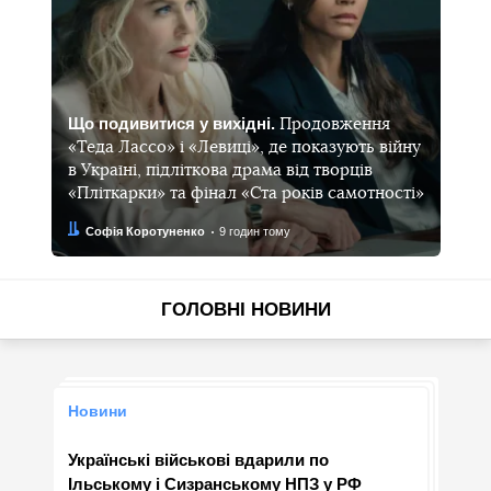
Що подивитися у вихідні.
Продовження
«Теда Лассо» і «Левиці», де показують війну
в Україні, підліткова драма від творців
«Пліткарки» та фінал «Ста років самотності»
Автор:
Дата:
Софія Коротуненко
9 годин тому
ГОЛОВНІ НОВИНИ
Новини
Українські військові вдарили по
Ільському і Сизранському НПЗ у РФ