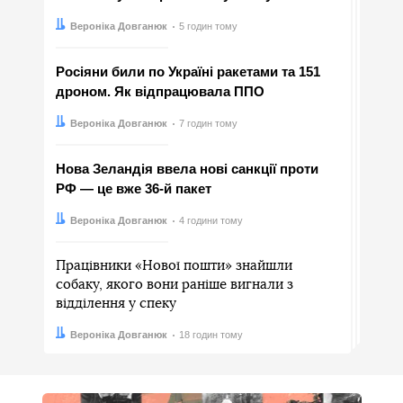
Автор:
Дата:
Вероніка Довганюк
5 годин тому
Росіяни били по Україні ракетами та 151
дроном. Як відпрацювала ППО
Автор:
Дата:
Вероніка Довганюк
7 годин тому
Нова Зеландія ввела нові санкції проти
РФ — це вже 36-й пакет
Автор:
Дата:
Вероніка Довганюк
4 години тому
Працівники «Нової пошти» знайшли
собаку, якого вони раніше вигнали з
відділення у спеку
Автор:
Дата:
Вероніка Довганюк
18 годин тому