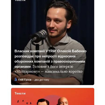
Власник компанії VYRIY Олексій Бабенко
розповідає про непрості відносини
оборонних компаній з правоохоронними
органами
. Головне з його інтерв’ю
«Мілітарному» — максимально коротко
Автор:
Дата:
Гліб Гусєв
два дні тому
Тексти