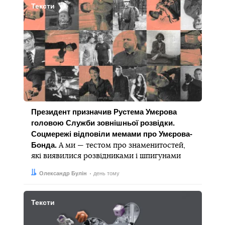
Тексти
Президент призначив Рустема Умєрова
головою Служби зовнішньої розвідки.
Соцмережі відповіли мемами про Умєрова-
Бонда.
А ми — тестом про знаменитостей,
які виявилися розвідниками і шпигунами
Автор:
Дата:
Олександр Булін
день тому
Тексти