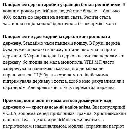
Плюралізм церков зробив українців більш релігійними.
З
кожним роком релігійних людей стає більше — близько
40% ходять до церкви на великі свята. Релігія стала
частиною національної ідентичності — як армія і мова.
Плюралізм не дає жодній із церков контролювати
державу.
Згадаймо часи пандемії ковіду. В Грузії церква
була дуже сильною і в цьому питанні виступала проти
держави. В Україні жодна із церков не змогла переламати
державу, бо жодна не мала монополії. УПЦ МП часто
заперечувала пандемію і казала, що держава не
справляється. ПЦУ була «хорошим поліцейським»,
підтримувала державу і хотіла, щоб з нею рахувалися як з
партнером. Але врешті-решт усіх перемогла держава.
Приклад, коли релігія намагається домінувати над
державою — християнський націоналізм.
Він популярний
у США, зокрема серед прибічників Трампа. Християнський
націоналізм — це коли релігійність змішується з
патріотизмом і націоналізмом, мовляв, справжній патріот