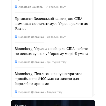
Автор:
Дата:
Анастасія Зайкова
24 хвилини тому
Президент Зеленський заявив, що США
щомісяця постачатимуть Україні ракети до
Patriot
Автор:
Дата:
Вероніка Довганюк
дві години тому
Bloomberg: Україна пообіцяла США не бити
по деяких суднах у Чорному морі. Є умова
Автор:
Дата:
Вероніка Довганюк
три години тому
Bloomberg: Пентагон планує витратити
щонайменше $400 млн на лазери для
боротьби з дронами
Автор:
Дата:
Вероніка Довганюк
6 годин тому
Тексти