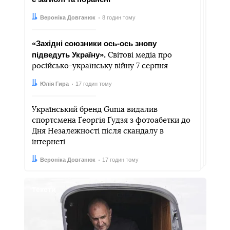
Автор:
Дата:
Вероніка Довганюк
8 годин тому
«Західні союзники ось-ось знову
підведуть Україну».
Світові медіа про
російсько-українську війну 7 серпня
Автор:
Дата:
Юлія Гира
17 годин тому
Український бренд Gunia видалив
спортсмена Ґеоргія Ґудзя з фотоабетки до
Дня Незалежності після скандалу в
інтернеті
Автор:
Дата:
Вероніка Довганюк
17 годин тому
Тексти