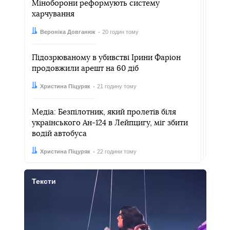
Міноборони реформують систему
харчування
Автор:
Дата:
Вероніка Довганюк
20 годин тому
Підозрюваному в убивстві Ірини Фаріон
продовжили арешт на 60 діб
Автор:
Дата:
Христина Піцуряк
21 годину тому
Медіа: Безпілотник, який пролетів біля
українського Ан-124 в Лейпцигу, міг збити
водій автобуса
Автор:
Дата:
Христина Піцуряк
22 години тому
Тексти