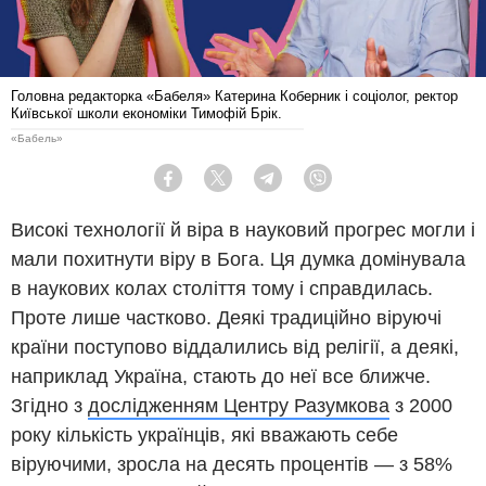
Головна редакторка «Бабеля» Катерина Коберник і соціолог, ректор
Київської школи економіки Тимофій Брік.
«Бабель»
Facebook
Twitter
Telegram
Viber
Високі технології й віра в науковий прогрес могли і
мали похитнути віру в Бога. Ця думка домінувала
в наукових колах століття тому і справдилась.
Проте лише частково. Деякі традиційно віруючі
країни поступово віддалились від релігії, а деякі,
наприклад Україна, стають до неї все ближче.
Згідно з
дослідженням Центру Разумкова
з 2000
року кількість українців, які вважають себе
віруючими, зросла на десять процентів — з 58%