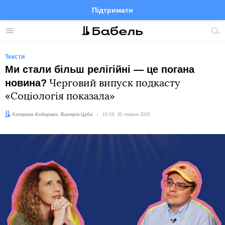
Підтримати
Facebook
Telegram
Twitter
Instagram
Меню
По
по
сай
Тексти
Ми стали більш релігійні — це погана
новина?
Черговий випуск подкасту
«Соціологія показала»
Автори:
Катерина Коберник
,
Валерія Цуба
Дата:
15:54, 30 червня 2025