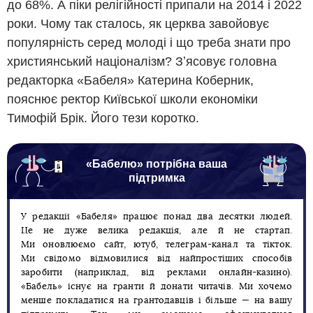
до 68%. А піки релігійності припали на 2014 і 2022
роки. Чому так сталось, як церква завойовує
популярність серед молоді і що треба знати про
християнський націоналізм? Зʼясовує головна
редакторка «Бабеля» Катерина Коберник,
пояснює ректор Київської школи економіки
Тимофій Брік. Його тези коротко.
«Бабелю» потрібна ваша
підтримка
У редакції «Бабеля» працює понад два десятки людей.
Це не дуже велика редакція, але й не стартап.
Ми оновлюємо сайт, ютуб, телеграм-канал та тікток.
Ми свідомо відмовилися від найпростіших способів
заробити (наприклад, від реклами онлайн-казино).
«Бабель» існує на гранти й донати читачів. Ми хочемо
менше покладатися на грантодавців і більше — на вашу