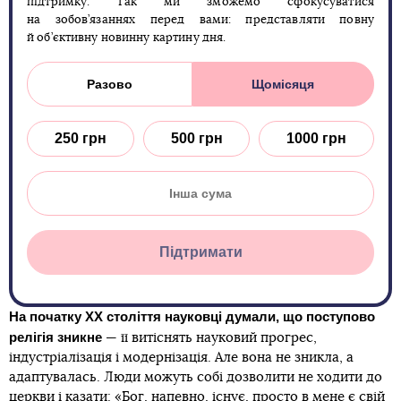
підтримку. Так ми зможемо сфокусуватися
на зобов’язаннях перед вами: представляти повну
й об’єктивну новинну картину дня.
Разово
Щомісяця
250 грн
500 грн
1000 грн
Підтримати
На початку ХХ століття науковці думали, що поступово
релігія зникне
— її витіснять науковий прогрес,
індустріалізація і модернізація. Але вона не зникла, а
адаптувалась. Люди можуть собі дозволити не ходити до
церкви і казати: «Бог, напевно, існує, просто в мене є свій