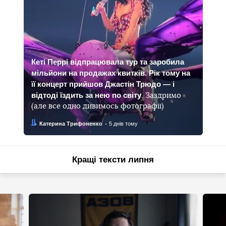
Кеті Перрі відпрацювала тур та заробила
мільйони на продажах квитків. Рік тому на
її концерт прийшов Джастін Трюдо — і
відтоді їздить за нею по світу
. Заздримо
(але все одно дивимось фотографії)
Автор:
Дата:
Катерина Трифоненко
5 днів тому
Кращі тексти липня