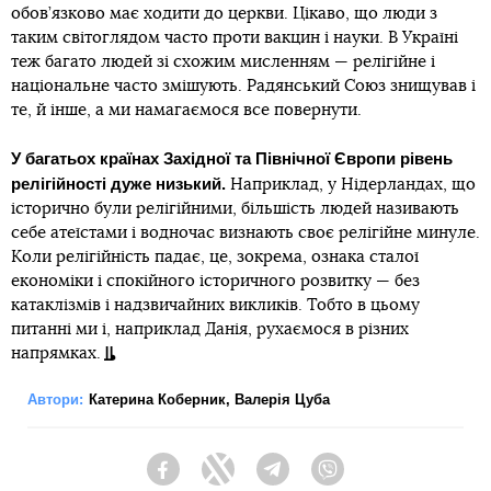
обов’язково має ходити до церкви. Цікаво, що люди з
таким світоглядом часто проти вакцин і науки. В Україні
теж багато людей зі схожим мисленням — релігійне і
національне часто змішують. Радянський Союз знищував і
те, й інше, а ми намагаємося все повернути.
У багатьох країнах Західної та Північної Європи рівень
релігійності дуже низький.
Наприклад, у Нідерландах, що
історично були релігійними, більшість людей називають
себе атеїстами і водночас визнають своє релігійне минуле.
Коли релігійність падає, це, зокрема, ознака сталої
економіки і спокійного історичного розвитку — без
катаклізмів і надзвичайних викликів. Тобто в цьому
питанні ми і, наприклад Данія, рухаємося в різних
напрямках.
Автори:
Катерина Коберник
,
Валерія Цуба
Facebook
Twitter
Telegram
Viber