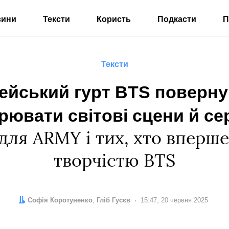
вини
Тексти
Користь
Подкасти
П
Тексти
йський гурт BTS повернув
рювати світові сцени й с
для ARMY і тих, хто вперш
творчістю BTS
Автор:
Редактор:
Софія Коротуненко
Гліб Гусєв
Дата:
15:47, 20 червня 2025