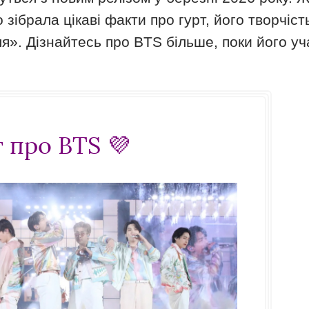
ібрала цікаві факти про гурт, його творчість
я». Дізнайтесь про BTS більше, поки його у
т про BTS 💜