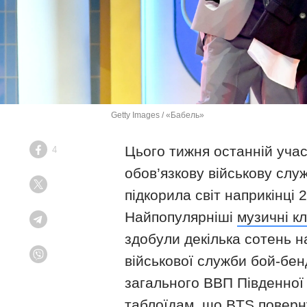
Getty Images / «Бабель»
Цього тижня останній учас
4
Facebook
обов’язкову військову слу
Twitter
підкорила світ наприкінці
Найпопулярніші
музичні кл
Telegram
здобули декілька сотень н
військової служби бой-бе
Viber
загального ВВП Південної
таблоїдам, що BTS поверну