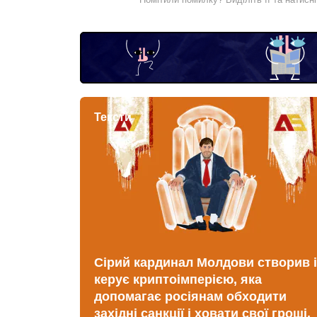
Тексти
Сірий кардинал Молдови створив і
керує криптоімперією, яка
допомагає росіянам обходити
західні санкції і ховати свої гроші.