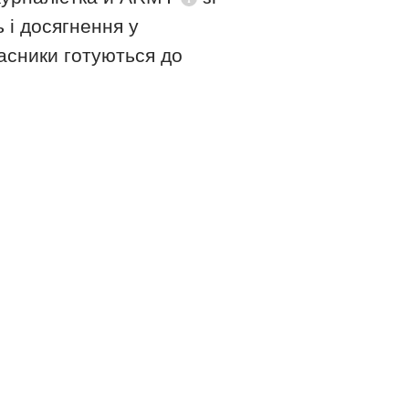
Довідка
 і досягнення у
часники готуються до