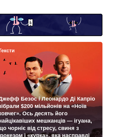
Тексти
Джефф Безос і Леонардо Ді Капріо
зібрали $200 мільйонів на «Ноїв
ковчег». Ось десять його
найцікавіших мешканців — ігуана,
що чорніє від стресу, свиня з
ірокезом і «курка», яка насправді