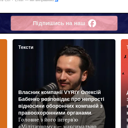
Підпишись на наш
Facebook
Тексти
Власник компанії VYRIY Олексій
Бабенко розповідає про непрості
відносини оборонних компаній з
правоохоронними органами
.
Головне з його інтерв’ю
«Мілітарному» — максимально