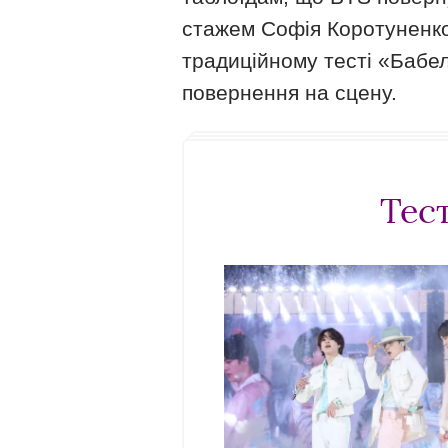
стажем Софія Коротуненко з
традиційному тесті «Бабел
повернення на сцену.
Тес