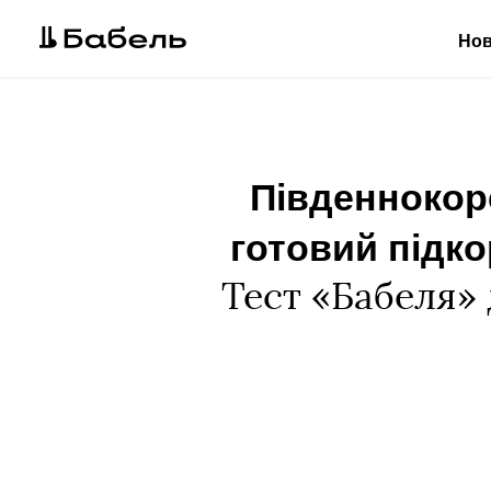
Но
Південнокоре
готовий підко
Тест «Бабеля» 