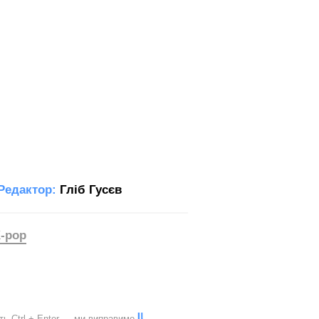
Редактор:
Гліб Гусєв
-pop
іть
Ctrl
+
Enter
— ми виправимо