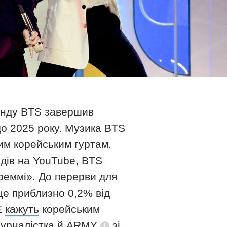
бенду BTS завершив
о 2025 року. Музика BTS
шим корейським гуртам.
дів на YouTube, BTS
Греммі». До перерви для
е приблизно 0,2% від
ка
E
кажуть
корейським
Журналістка й
ARMY
зі