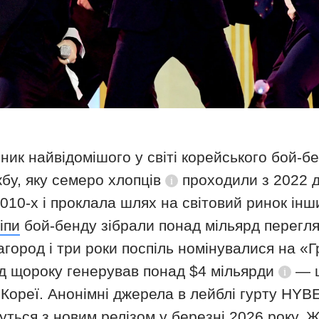
ник найвідомішого у світі корейського бой-
жбу, яку
семеро хлопців
проходили з 2022 д
Довідка
 2010-х і проклала шлях на світовий ринок ін
іпи
бой-бенду зібрали понад мільярд перегля
агород і три роки поспіль номінувалися на «
нд
щороку генерував понад $4 мільярди
— ц
Довід
 Кореї. Анонімні джерела в лейблі гурту HYB
ться з новим релізом у березні 2026 року. 