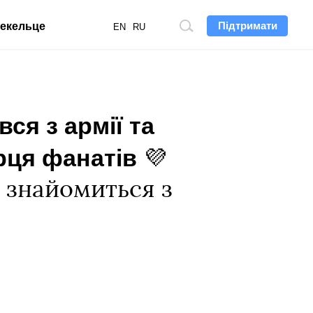
Підтримати
екельце
Пошук
EN
RU
по
сайту
ся з армії та
ерця фанатів
💜
е знайомиться з