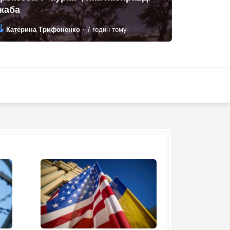
жаба
Автор:
Дата:
Катерина Трифоненко
7 годин тому