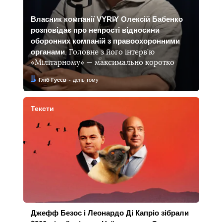
Власник компанії VYRIY Олексій Бабенко
розповідає про непрості відносини
оборонних компаній з правоохоронними
органами
. Головне з його інтерв’ю
«Мілітарному» — максимально коротко
Автор:
Дата:
Гліб Гусєв
день тому
Тексти
Джефф Безос і Леонардо Ді Капріо зібрали