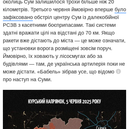
околиць Сум залишилося трохи більше ніж 20
кілометрів. Третього червня ймовірно вперше
було
зафіксовано
обстріл центру Сум із далекобійної
РСЗВ з касетними боєприпасами. Такі системи
здатні вражати цілі на відстані до 70 км. Якщо
ракети вже дістають до міста — це може означати,
що установки ворога розміщені зовсім поруч.
Ймовірно, їх ховають у лісосмугах або за
будівлями — там, де українська артилерія поки не
може дістати. «Бабель» зібрав
усе, що відомо
Дові
про наступ на Суми.