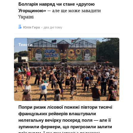
Болгарія навряд чи стане «другою
Угорщиною»
— але ще може завадити
Україні
Автор:
Дата:
Юлія Гира
два дні тому
Тексти
Попри ризик лісової пожежі півтори тисячі
французьких рейверів влаштували
нелегальну вечірку посеред поля — але її
зупинили фермери, що пригрозили залити