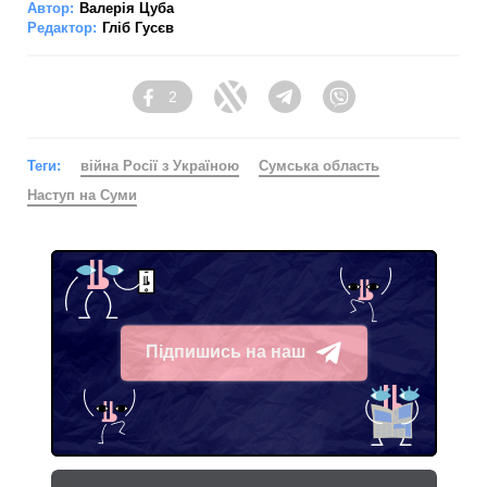
Автор:
Валерія Цуба
Редактор:
Гліб Гусєв
2
Facebook
Twitter
Telegram
Viber
Теги:
війна Росії з Україною
Сумська область
Наступ на Суми
Підпишись на наш
Telegram