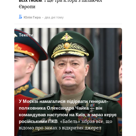
всіх гноєм
. І ще три історії з палаючої
Європи
Автор:
Дата:
Юлія Гира
два дні тому
Тексти
У Москві намагалися підірвати генерал-
полковника Олександра Чайка — він
командував наступом на Київ, а зараз керує
російськими ПКВ
. «Бабель» зібрав все, що
відомо про замах з відкритих джерел