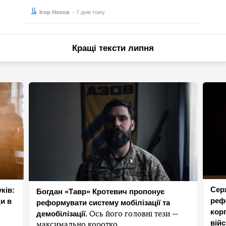
Автор:
Дата:
Ігор Носов
7 днів тому
Кращі тексти липня
Сер
ків:
Богдан «Тавр» Кротевич пропонує
реф
и в
реформувати систему мобілізації та
корп
демобілізації.
Ось його головні тези —
вій
максимально коротко