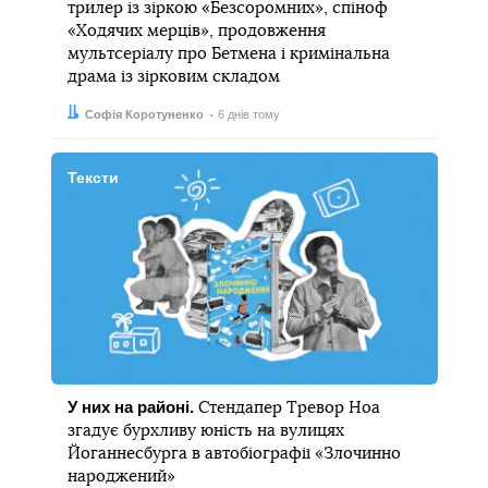
трилер із зіркою «Безсоромних», спіноф
«Ходячих мерців», продовження
мультсеріалу про Бетмена і кримінальна
драма із зірковим складом
Автор:
Дата:
Софія Коротуненко
6 днів тому
Тексти
У них на районі.
Стендапер Тревор Ноа
згадує бурхливу юність на вулицях
Йоганнесбурга в автобіографії «Злочинно
народжений»