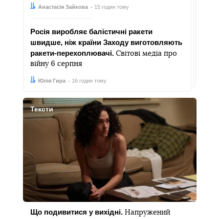
Автор:
Дата:
Анастасія Зайкова
15 годин тому
Росія виробляє балістичні ракети
швидше, ніж країни Заходу виготовляють
ракети-перехоплювачі.
Світові медіа про
війну 6 серпня
Автор:
Дата:
Юлія Гира
16 годин тому
Тексти
Що подивитися у вихідні.
Напружений