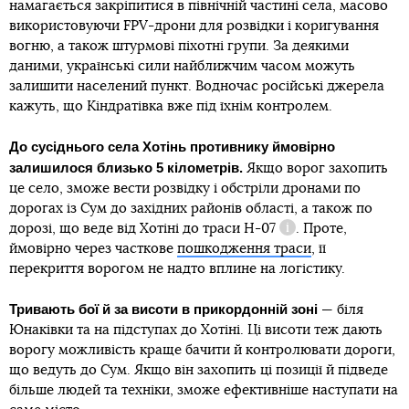
намагається закріпитися в північній частині села, масово
використовуючи FPV-дрони для розвідки і коригування
вогню, а також штурмові піхотні групи. За деякими
даними, українські сили найближчим часом можуть
залишити населений пункт. Водночас російські джерела
кажуть, що Кіндратівка вже під їхнім контролем.
До сусіднього села Хотінь противнику ймовірно
залишилося близько 5 кілометрів.
Якщо ворог захопить
це село, зможе вести розвідку і обстріли дронами по
дорогах із Сум до західних районів області, а також по
дорозі, що веде від Хотіні до траси
Н-07
. Проте,
Довідка
ймовірно через часткове
пошкодження траси
, її
перекриття ворогом не надто вплине на логістику.
Тривають бої й за висоти в прикордонній зоні
— біля
Юнаківки та на підступах до Хотіні. Ці висоти теж дають
ворогу можливість краще бачити й контролювати дороги,
що ведуть до Сум. Якщо він захопить ці позиції й підведе
більше людей та техніки, зможе ефективніше наступати на