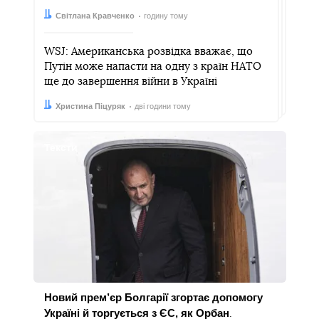
Автор:
Дата:
Світлана Кравченко
годину тому
WSJ: Американська розвідка вважає, що
Путін може напасти на одну з країн НАТО
ще до завершення війни в Україні
Автор:
Дата:
Христина Піцуряк
дві години тому
Тексти
Новий прем’єр Болгарії згортає допомогу
Україні й торгується з ЄС, як Орбан
.