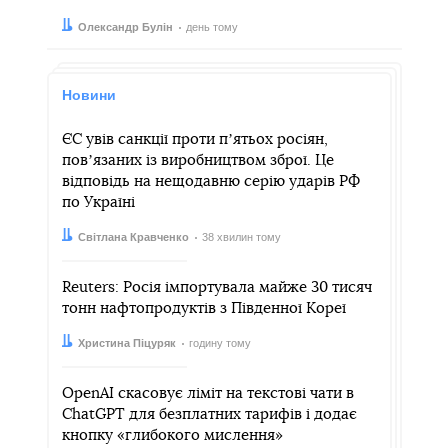
Автор:
Дата:
Олександр Булін
день тому
Новини
ЄС увів санкції проти пʼятьох росіян,
повʼязаних із виробництвом зброї. Це
відповідь на нещодавню серію ударів РФ
по Україні
Автор:
Дата:
Світлана Кравченко
38 хвилин тому
Reuters: Росія імпортувала майже 30 тисяч
тонн нафтопродуктів з Південної Кореї
Автор:
Дата:
Христина Піцуряк
годину тому
OpenAI скасовує ліміт на текстові чати в
ChatGPT для безплатних тарифів і додає
кнопку «глибокого мислення»