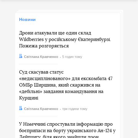
Новини
Дрони атакували ще один склад
Wildberries у російському Єкатеринбурзі.
Пожежа розгоряється
Автор:
Дата:
Світлана Кравченко
5 годин тому
Суд скасував статус
«недисциплінованого» для екскомбата 47
ОМБр Ширшина, який скаржився на
«дебільні» завдання командування на
Курщині
Автор:
Дата:
Світлана Кравченко
три години тому
У Німеччині спростували інформацію про
боєприпаси на борту українського Ан-124 у
Лейпцигу, біля якого знайшли дрон