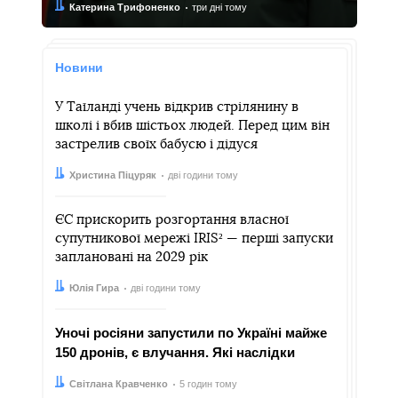
Автор:
Дата:
Катерина Трифоненко
три дні тому
Новини
У Таїланді учень відкрив стрілянину в
школі і вбив шістьох людей. Перед цим він
застрелив своїх бабусю і дідуся
Автор:
Дата:
Христина Піцуряк
дві години тому
ЄС прискорить розгортання власної
супутникової мережі IRIS² — перші запуски
заплановані на 2029 рік
Автор:
Дата:
Юлія Гира
дві години тому
Уночі росіяни запустили по Україні майже
150 дронів, є влучання. Які наслідки
Автор:
Дата:
Світлана Кравченко
5 годин тому