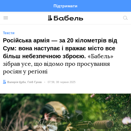
Підтримати
Facebook
Telegram
Twitter
Instagram
Меню
По
по
сай
Тексти
Російська армія — за 20 кілометрів від
Сум: вона наступає і вражає місто все
більш небезпечною зброєю.
«Бабель»
зібрав усе, що відомо про просування
росіян у регіоні
Автор:
Редактор:
Валерія Цуба
Гліб Гусєв
Дата:
07:58, 06 червня 2025