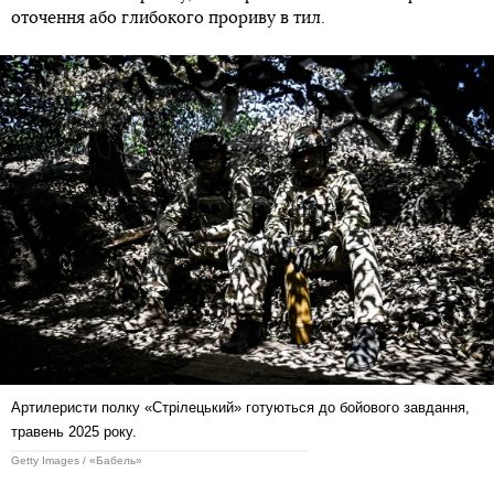
оточення або глибокого прориву в тил.
Артилеристи полку «Стрілецький» готуються до бойового завдання,
травень 2025 року.
Getty Images / «Бабель»