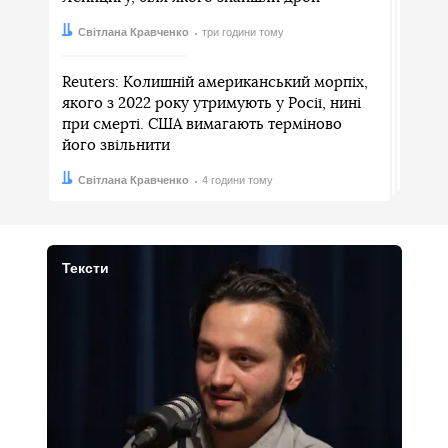
Автор:
Дата:
Світлана Кравченко
три години тому
Reuters: Колишній американський морпіх,
якого з 2022 року утримують у Росії, нині
при смерті. США вимагають терміново
його звільнити
Автор:
Дата:
Світлана Кравченко
4 години тому
Тексти