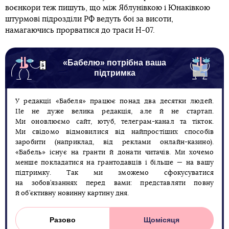
воєнкори теж пишуть, що між Яблунівкою і Юнаківкою
штурмові підрозділи РФ ведуть бої за висоти,
намагаючись прорватися до траси Н-07.
«Бабелю» потрібна ваша
підтримка
У редакції «Бабеля» працює понад два десятки людей.
Це не дуже велика редакція, але й не стартап.
Ми оновлюємо сайт, ютуб, телеграм-канал та тікток.
Ми свідомо відмовилися від найпростіших способів
заробити (наприклад, від реклами онлайн-казино).
«Бабель» існує на гранти й донати читачів. Ми хочемо
менше покладатися на грантодавців і більше — на вашу
підтримку. Так ми зможемо сфокусуватися
на зобов’язаннях перед вами: представляти повну
й об’єктивну новинну картину дня.
Разово
Щомісяця