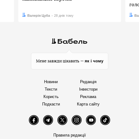
гол
Автор:
Дата:
Валерія Цуба
28 днів тому
Авто
Дата:
Ва
як і чому
Мене завжди цікавить —
Новини
Редакція
Тексти
Інвестори
Користь
Реклама
Подкасти
Карта сайту
Facebook
Telegram
Twitter
Instagram
YouTube
TikTok
Правила редакції