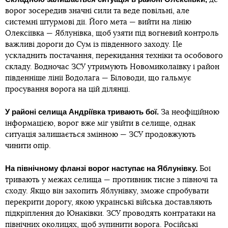
ворог зосередив значні сили та веде повільні, але
системні штурмові дії. Його мета — вийти на лінію
Олексіївка — Яблунівка, щоб узяти під вогневий контроль
важливі дороги до Сум із південного заходу. Це
ускладнить постачання, перекидання техніки та особового
складу. Водночас ЗСУ утримують Новомиколаївку і район
південніше лінії Водолага — Біловоди, що гальмує
просування ворога на цій ділянці.
У районі селища Андріївка тривають бої.
За неофіційною
інформацією, ворог вже міг увійти в селище, однак
ситуація залишається змінною — ЗСУ продовжують
чинити опір.
На північному фланзі ворог наступає на Яблунівку.
Бої
тривають у межах селища — противник тисне з півночі та
сходу. Якщо він захопить Яблунівку, зможе спробувати
перекрити дорогу, якою українські війська доставляють
підкріплення до Юнаківки. ЗСУ проводять контратаки на
північних околицях, щоб зупинити ворога. Російські