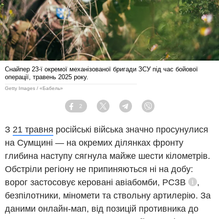
Снайпер 23-ї окремої механізованої бригади ЗСУ під час бойової
операції, травень 2025 року.
Getty Images / «Бабель»
2
Facebook
Twitter
Telegram
Viber
З
21 травня
російські війська значно просунулися
на Сумщині — на окремих ділянках фронту
глибина наступу сягнула майже шести кілометрів.
Обстріли регіону не припиняються ні на добу:
ворог застосовує керовані авіабомби,
РСЗВ
,
Довідк
безпілотники, міномети та ствольну артилерію. За
даними онлайн-мап, від позицій противника до