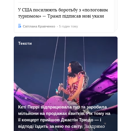
У США посилюють боротьбу з «пологовим
туризмом» — Трамп підписав нові укази
Автор:
Дата:
Світлана Кравченко
5 годин тому
Тексти
Кеті Перрі відпрацювала тур та заробила
мільйони на продажах квитків. Рік тому на
її концерт прийшов Джастін Трюдо — і
відтоді їздить за нею по світу
. Заздримо