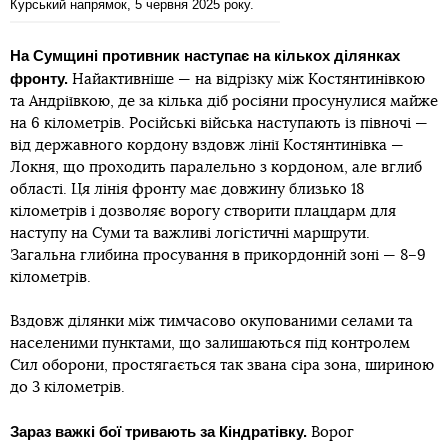
Курський напрямок, 5 червня 2025 року.
На Сумщині противник наступає на кількох ділянках
фронту.
Найактивніше — на відрізку між Костянтинівкою
та Андріївкою, де за кілька діб росіяни просунулися майже
на 6 кілометрів. Російські війська наступають із півночі —
від державного кордону вздовж лінії Костянтинівка —
Локня, що проходить паралельно з кордоном, але вглиб
області. Ця лінія фронту має довжину близько 18
кілометрів і дозволяє ворогу створити плацдарм для
наступу на Суми та важливі логістичні маршрути.
Загальна глибина просування в прикордонній зоні — 8–9
кілометрів.
Вздовж ділянки між тимчасово окупованими селами та
населеними пунктами, що залишаються під контролем
Сил оборони, простягається так звана сіра зона, шириною
до 3 кілометрів.
Зараз важкі бої тривають за Кіндратівку.
Ворог