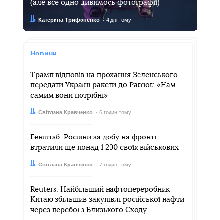
(але все одно дивимось фотографії)
Автор:
Дата:
Катерина Трифоненко
4 дні тому
Новини
Трамп відповів на прохання Зеленського
передати Україні ракети до Patriot: «Нам
самим вони потрібні»
Автор:
Дата:
Світлана Кравченко
6 годин тому
Генштаб: Росіяни за добу на фронті
втратили ще понад 1 200 своїх військових
Автор:
Дата:
Світлана Кравченко
7 годин тому
Reuters: Найбільший нафтопереробник
Китаю збільшив закупівлі російської нафти
через перебої з Близького Сходу