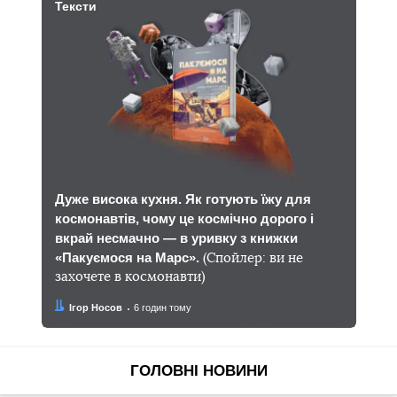
Тексти
Дуже висока кухня. Як готують їжу для
космонавтів, чому це космічно дорого і
вкрай несмачно — в уривку з книжки
«Пакуємося на Марс».
(Спойлер: ви не
захочете в космонавти)
Автор:
Дата:
Ігор Носов
6 годин тому
ГОЛОВНІ НОВИНИ