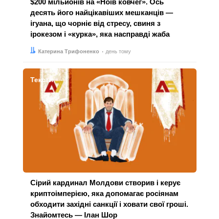
$200 мільйонів на «Ноїв ковчег». Ось
десять його найцікавіших мешканців —
ігуана, що чорніє від стресу, свиня з
ірокезом і «курка», яка насправді жаба
Автор:
Дата:
Катерина Трифоненко
день тому
Тексти
Сірий кардинал Молдови створив і керує
криптоімперією, яка допомагає росіянам
обходити західні санкції і ховати свої гроші.
Знайомтесь — Ілан Шор