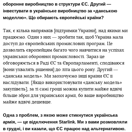
оборонне виробництво в структури ЄС. Другий —
інвестувати в українське виробництво за «данською
моделлю». Що обирають європейські країни?
Так, є кілька напрямків [підтримки України], над якими ми
працюємо. Один з них ― зробити так, щоб Україна мала
доступ до європейських промислових програм. Це
дозволить європейцям багато чого навчитися на успіхах
української оборонної промисловості. Зараз це
обговорюється в Раді ЄС та Європарламенті, сподіваюся
[вони ухвалять рішення] до літа цього року. Другий ―
«данська модель». Ми заохочуємо інші країни ЄС її
наслідувати. [Якщо використовувати «данську модель»
закупівель], за ті самі гроші можна купити майже вдвічі
більше зброї для української армії, бо ваше виробництво
майже вдвічі дешевше.
Одна з проблем, з якою може стикнутися українська
армія, ― це відключення Starlink. Ми з вами розмовляли
в грудні, і ви казали, що ЄС працює над альтернативою.