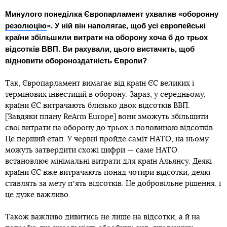
Минулого понеділка Європарламент ухвалив «оборонну
резолюцію
». У ній він наполягає, щоб усі європейські
країни збільшили витрати на оборону хоча б до трьох
відсотків ВВП. Ви рахували, цього вистачить, щоб
відновити обороноздатність Європи?
Так, Європарламент вимагає від країн ЄС великих і
термінових інвестицій в оборону. Зараз, у середньому,
країни ЄС витрачають близько двох відсотків ВВП.
[Завдяки плану ReArm Europe] вони зможуть збільшити
свої витрати на оборону до трьох з половиною відсотків.
Це перший етап. У червні пройде саміт НАТО, на ньому
можуть затвердити схожі цифри — саме НАТО
встановлює мінімальні витрати для країн Альянсу. Деякі
країни ЄС вже витрачають понад чотири відсотки, деякі
ставлять за мету пʼять відсотків. Це добровільне рішення, і
це дуже важливо.
Також важливо дивитись не лише на відсотки, а й на