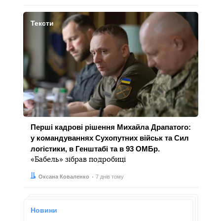
Тексти
Перші кадрові рішення Михайла Драпатого:
у командуваннях Сухопутних військ та Сил
логістики, в Генштабі та в 93 ОМБр.
«Бабель» зібрав подробиці
Автор:
Дата:
Оксана Коваленко
7 днів тому
Новини