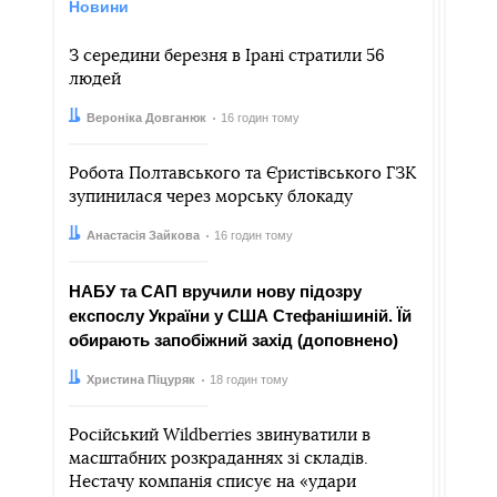
Новини
З середини березня в Ірані стратили 56
людей
Автор:
Дата:
Вероніка Довганюк
16 годин тому
Робота Полтавського та Єристівського ГЗК
зупинилася через морську блокаду
Автор:
Дата:
Анастасія Зайкова
16 годин тому
НАБУ та САП вручили нову підозру
експослу України у США Стефанішиній. Їй
обирають запобіжний захід (доповнено)
Автор:
Дата:
Христина Піцуряк
18 годин тому
Російський Wildberries звинуватили в
масштабних розкраданнях зі складів.
Нестачу компанія списує на «удари