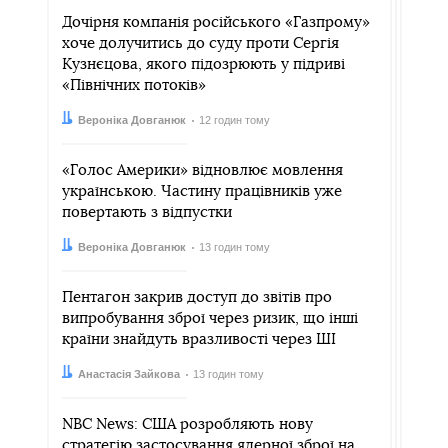
Дочірня компанія російського «Газпрому»
хоче долучитись до суду проти Сергія
Кузнєцова, якого підозрюють у підриві
«Північних потоків»
Автор:
Дата:
Вероніка Довганюк
12 годин тому
«Голос Америки» відновлює мовлення
українською. Частину працівників уже
повертають з відпустки
Автор:
Дата:
Вероніка Довганюк
13 годин тому
Пентагон закрив доступ до звітів про
випробування зброї через ризик, що інші
країни знайдуть вразливості через ШІ
Автор:
Дата:
Анастасія Зайкова
13 годин тому
NBC News: США розробляють нову
стратегію застосування ядерної зброї на