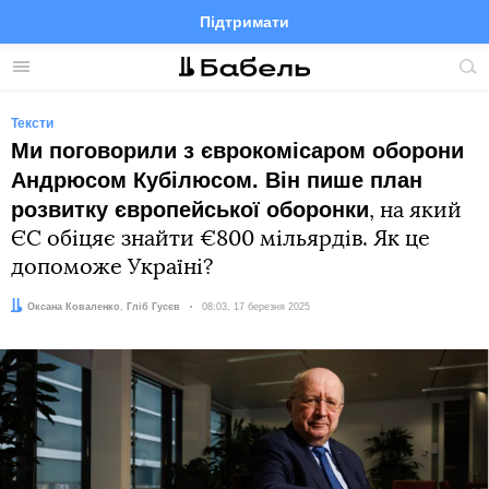
Підтримати
Facebook
Telegram
Twitter
Instagram
Меню
По
по
сай
Тексти
Ми поговорили з єврокомісаром оборони
Андрюсом Кубілюсом. Він пише план
розвитку європейської оборонки
, на який
ЄС обіцяє знайти €800 мільярдів. Як це
допоможе Україні?
Автор:
Редактор:
Оксана Коваленко
Гліб Гусєв
Дата:
08:03, 17 березня 2025