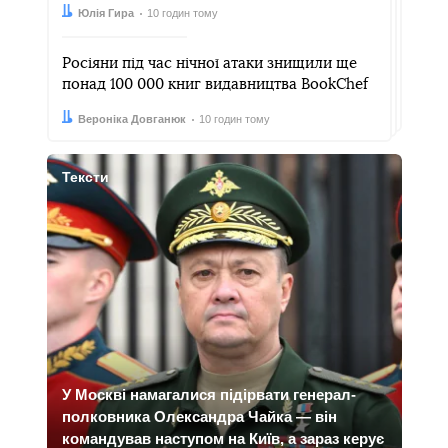
Автор:
Дата:
Юлія Гира
10 годин тому
Росіяни під час нічної атаки знищили ще
понад 100 000 книг видавництва BookChef
Автор:
Дата:
Вероніка Довганюк
10 годин тому
Тексти
У Москві намагалися підірвати генерал-
полковника Олександра Чайка — він
командував наступом на Київ, а зараз керує