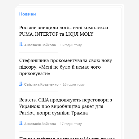
Новини
Росіяни знищили логістичні комплекси
PUMA, INTERTOP та LIQUI MOLY
Автор:
Дата:
Анастасія Зайкова
16 годин тому
Стефанішина прокоментувала свою нову
підозру: «Мені не було й немає чого
приховувати»
Автор:
Дата:
Світлана Кравченко
16 годин тому
Reuters: США продовжують переговори з
Україною про виробництво ракет для
Patriot, попри сумніви Трампа
Автор:
Дата:
Анастасія Зайкова
17 годин тому