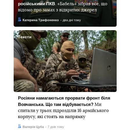
російськими ПКВ
. «Бабель» зібрав все, що
відомо про замах з відкритих джерел
Автор:
Дата:
Катерина Трифоненко
два дні тому
Тексти
Росіяни намагаються прорвати фронт біля
Вовчанська. Що там відбувається?
Ми
спитали у трьох підрозділів 16 армійського
корпусу, які стоять на напрямку
Автор:
Дата:
Валерія Цуба
7 днів тому