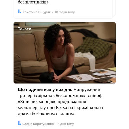
безпілотників»
Автор:
Дата:
Христина Піцуряк
18 годин тому
Тексти
Що подивитися у вихідні.
Напружений
трилер із зіркою «Безсоромних», спіноф
«Ходячих мерців», продовження
мультсеріалу про Бетмена і кримінальна
драма із зірковим складом
Автор:
Дата:
Софія Коротуненко
5 днів тому