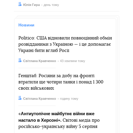
Автор:
Дата:
Юлія Гира
день тому
Новини
Politico: США відновили повноцінний обмін
розвідданими з Україною — і це допомагає
Україні бити вглиб Росії
Автор:
Дата:
Світлана Кравченко
43 хвилини тому
Генштаб: Росіяни за добу на фронті
втратили ще чотири танки і понад 1 300
своїх військових
Автор:
Дата:
Світлана Кравченко
годину тому
Антиутопічне майбутнє війни вже
«
настало в Херсоні».
Світові медіа про
російсько-українську війну 5 серпня