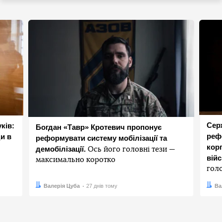
Сер
ків:
Богдан «Тавр» Кротевич пропонує
реф
и в
реформувати систему мобілізації та
корп
демобілізації.
Ось його головні тези —
вій
максимально коротко
гол
Автор:
Дата:
Валерія Цуба
27 днів тому
Авто
Дата:
Ва