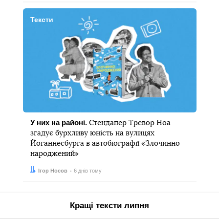
Тексти
У них на районі.
Стендапер Тревор Ноа
згадує бурхливу юність на вулицях
Йоганнесбурга в автобіографії «Злочинно
народжений»
Автор:
Дата:
Ігор Носов
6 днів тому
Кращі тексти липня