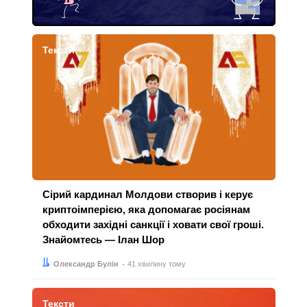
Тексти
Сірий кардинал Молдови створив і керує
криптоімперією, яка допомагає росіянам
обходити західні санкції і ховати свої гроші.
Знайомтесь — Ілан Шор
Автор:
Дата:
Олександр Булін
41 хвилину тому
Тексти