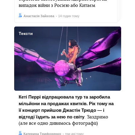
випадок війни з Росією або Китаєм
Автор:
Дата:
Анастасія Зайкова
14 годин тому
Тексти
Кеті Перрі відпрацювала тур та заробила
мільйони на продажах квитків. Рік тому на
її концерт прийшов Джастін Трюдо — і
відтоді їздить за нею по світу
. Заздримо
(але все одно дивимось фотографії)
Автор:
Дата:
Катерина Трифоненко
три дні тому