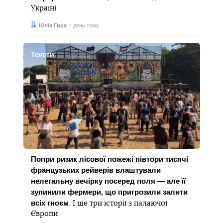
Україні
Автор:
Дата:
Юлія Гира
день тому
Тексти
Попри ризик лісової пожежі півтори тисячі
французьких рейверів влаштували
нелегальну вечірку посеред поля — але її
зупинили фермери, що пригрозили залити
всіх гноєм
. І ще три історії з палаючої
Європи