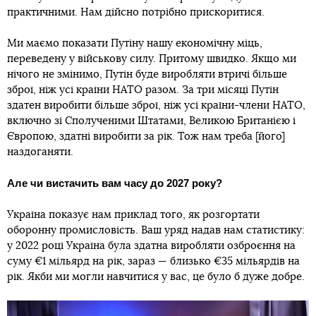
практичними. Нам дійсно потрібно прискоритися.
Ми маємо показати Путіну нашу економічну міць,
переведену у військову силу. Притому швидко. Якщо ми
нічого не змінимо, Путін буде виробляти втричі більше
зброї, ніж усі країни НАТО разом. За три місяці Путін
здатен виробити більше зброї, ніж усі країни-члени НАТО,
включно зі Сполученими Штатами, Великою Британією і
Європою, здатні виробити за рік. Тож нам треба [його]
наздоганяти.
Але чи вистачить вам часу до 2027 року?
Україна показує нам приклад того, як розгортати
оборонну промисловість. Ваш уряд надав нам статистику:
у 2022 році Україна була здатна виробляти озброєння на
суму €1 мільярд на рік, зараз — близько €35 мільярдів на
рік. Якби ми могли навчитися у вас, це було б дуже добре.