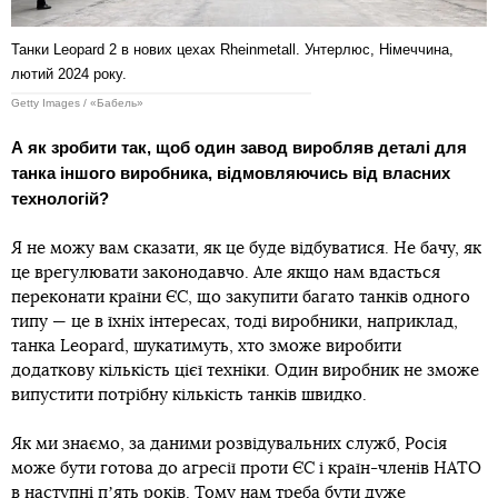
Танки Leopard 2 в нових цехах Rheinmetall. Унтерлюс, Німеччина,
лютий 2024 року.
Getty Images / «Бабель»
А як зробити так, щоб один завод виробляв деталі для
танка іншого виробника, відмовляючись від власних
технологій?
Я не можу вам сказати, як це буде відбуватися. Не бачу, як
це врегулювати законодавчо. Але якщо нам вдасться
переконати країни ЄС, що закупити багато танків одного
типу — це в їхніх інтересах, тоді виробники, наприклад,
танка Leopard, шукатимуть, хто зможе виробити
додаткову кількість цієї техніки. Один виробник не зможе
випустити потрібну кількість танків швидко.
Як ми знаємо, за даними розвідувальних служб, Росія
може бути готова до агресії проти ЄС і країн-членів НАТО
в наступні пʼять років. Тому нам треба бути дуже