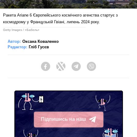
Ракета Ariane 6 Європейського космічного агенства стартує з
космодрому у Французькій Гвіані, липень 2024 року.
Getty Images / «Бабель»
Автор:
Оксана Коваленко
Редактор:
Гліб Гусєв
Facebook
Twitter
Telegram
Viber
Підпишись на наш
Telegram