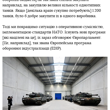
наприклад, на закупівлю великої кількості однотипних
танків. Якщо [декілька країн сукупно потребують] 1 200
танків, було б добре закупити їх в одного виробника.
Тоді ми покращимо ситуацію з оперативною сумісністю,
імплементацією стандартів НАТО. Існують нові програми
[які націлені на це], їх зараз обговорює Європарламент.
[Це, наприклад], так звана Європейська програма
оборонної індустріалізації (EDIP).