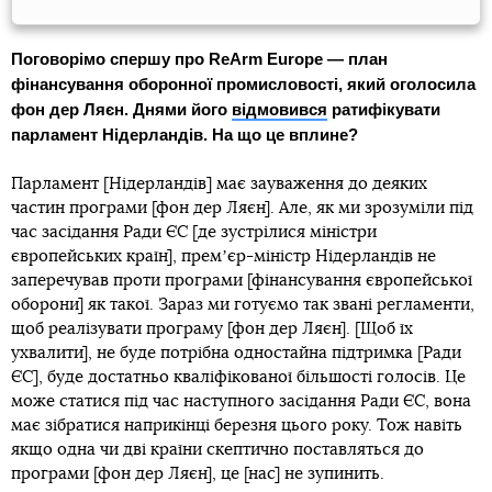
Поговорімо спершу про ReArm Europe — план
фінансування оборонної промисловості, який оголосила
фон дер Ляєн. Днями його
відмовився
ратифікувати
парламент Нідерландів. На що це вплине?
Парламент [Нідерландів] має зауваження до деяких
частин програми [фон дер Ляєн]. Але, як ми зрозуміли під
час засідання Ради ЄС [де зустрілися міністри
європейських країн], премʼєр-міністр Нідерландів не
заперечував проти програми [фінансування європейської
оборони] як такої. Зараз ми готуємо так звані регламенти,
щоб реалізувати програму [фон дер Ляєн]. [Щоб їх
ухвалити], не буде потрібна одностайна підтримка [Ради
ЄС], буде достатньо кваліфікованої більшості голосів. Це
може статися під час наступного засідання Ради ЄС, вона
має зібратися наприкінці березня цього року. Тож навіть
якщо одна чи дві країни скептично поставляться до
програми [фон дер Ляєн], це [нас] не зупинить.