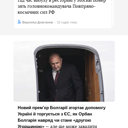
Під час вибуху в ресторані у Москві помер
зять головнокомандувача Повітряно-
космічних сил РФ
Автор:
Дата:
Вероніка Довганюк
15 годин тому
Тексти
Новий прем’єр Болгарії згортає допомогу
Україні й торгується з ЄС, як Орбан
.
Болгарія навряд чи стане «другою
Угорщиною»
— але ще може завадити