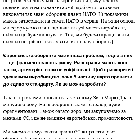
потреби: яка чисельність збройних сил, яку техніку
повинні мати національні армії, щоб бути готовими
виконати так звані оборонні плани НАТО. Ці показники
мають затвердити на саміті НАТО в червні. На їхній основі
ми сформуємо план: що наші галузі мають виробляти,
скільки це буде коштувати. Тоді ми будемо краще знати,
скільки потрібно інвестувати [в спільну оборону].
Європейська оборонка має кілька проблем, і одна з них
― це фрагментованість ринку. Різні країни мають свої
танки, артилерію, вони не уніфіковані. Щоб прискорити і
здешевити виробництво, хоча б частину варто привести
до єдиного стандарту. Як це можна зробити?
Так, ці проблеми описані в так званому Звіті Маріо Драгі
минулого року. Наші оборонні галузі, справді, дуже
фрагментовані. Також багато зброї ми закуповуємо за
межами ЄС, і це не зміцнює європейської промисловості.
Ми маємо стимулювати країни ЄС витрачати [свої
оборонні бюджети] на так звані спільні закупівлі —