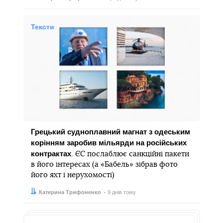
Тексти
Грецький судноплавний магнат з одеським
корінням заробив мільярди на російських
контрактах
. ЄС послаблює санкційні пакети
в його інтересах (а «Бабель» зібрав фото
його яхт і нерухомості)
Автор:
Дата:
Катерина Трифоненко
9 днів тому