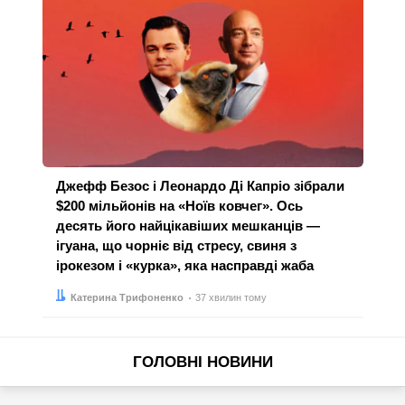
Джефф Безос і Леонардо Ді Капріо зібрали
$200 мільйонів на «Ноїв ковчег». Ось
десять його найцікавіших мешканців —
ігуана, що чорніє від стресу, свиня з
ірокезом і «курка», яка насправді жаба
Автор:
Дата:
Катерина Трифоненко
37 хвилин тому
ГОЛОВНІ НОВИНИ