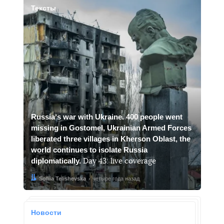
Тексты
Russiaʼs war with Ukraine. 400 people went
missing in Gostomel, Ukrainian Armed Forces
liberated three villages in Kherson Oblast, the
world continues to isolate Russia
diplomatically.
Day 43: live coverage
Автор:
Дата:
Sofiia Telishevska
четыре года назад
Новости