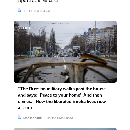
Проте є англійська
Дата:
четыре года назад
Тексты
“The Russian military walks past the house
and says: ʼPeace to your home’. And then
smiles.” How the liberated Bucha lives now
―
a report
Автор:
Дата:
Stas Kozliuk
четыре года назад