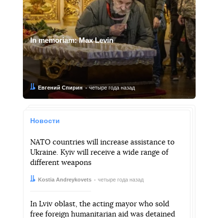
In memoriam: Max Levin
Автор:
Дата:
Евгений Спирин
четыре года назад
Новости
NATO countries will increase assistance to
Ukraine. Kyiv will receive a wide range of
different weapons
Автор:
Дата:
Kostia Andreykovets
четыре года назад
In Lviv oblast, the acting mayor who sold
free foreign humanitarian aid was detained