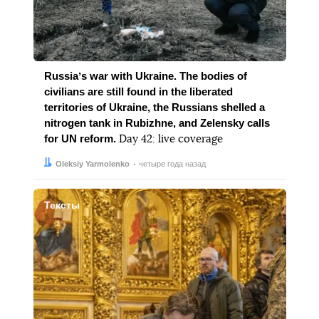
Russiaʼs war with Ukraine. The bodies of
civilians are still found in the liberated
territories of Ukraine, the Russians shelled a
nitrogen tank in Rubizhne, and Zelensky calls
for UN reform.
Day 42: live coverage
Автор:
Дата:
Oleksiy Yarmolenko
четыре года назад
Тексты