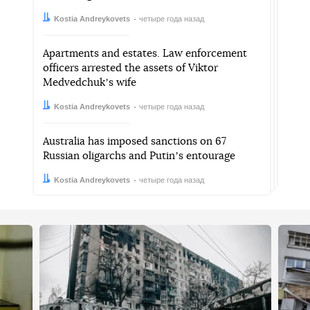
Автор:
Дата:
Kostia Andreykovets
четыре года назад
Apartments and estates. Law enforcement
officers arrested the assets of Viktor
Medvedchukʼs wife
Автор:
Дата:
Kostia Andreykovets
четыре года назад
Australia has imposed sanctions on 67
Russian oligarchs and Putinʼs entourage
Автор:
Дата:
Kostia Andreykovets
четыре года назад