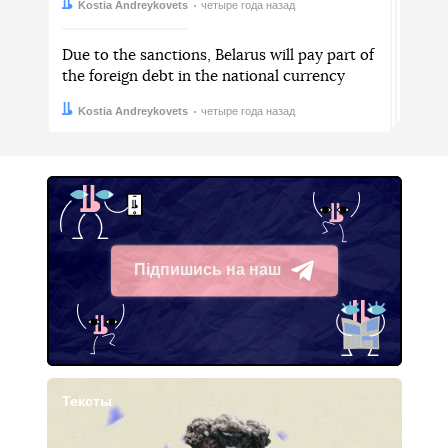
Автор:
Дата:
Kostia Andreykovets
четыре года назад
Due to the sanctions, Belarus will pay part of
the foreign debt in the national currency
Автор:
Дата:
Kostia Andreykovets
четыре года назад
Підпишись на наш
Telegram
Тексты