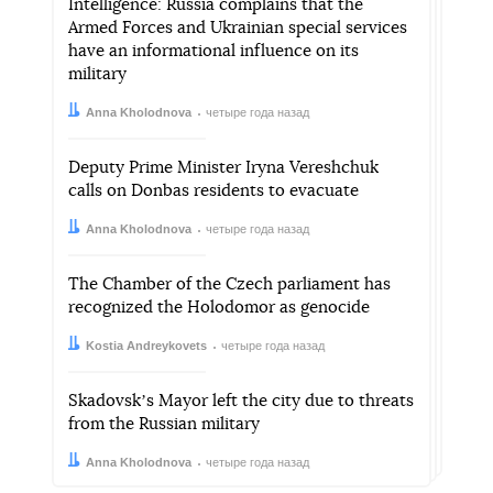
Intelligence: Russia complains that the
Armed Forces and Ukrainian special services
have an informational influence on its
military
Автор:
Дата:
Anna Kholodnova
четыре года назад
Deputy Prime Minister Iryna Vereshchuk
calls on Donbas residents to evacuate
Автор:
Дата:
Anna Kholodnova
четыре года назад
The Chamber of the Czech parliament has
recognized the Holodomor as genocide
Автор:
Дата:
Kostia Andreykovets
четыре года назад
Skadovskʼs Mayor left the city due to threats
from the Russian military
Автор:
Дата:
Anna Kholodnova
четыре года назад