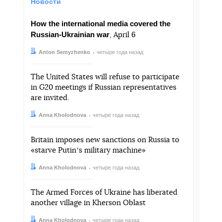
Новости
How the international media covered the
Russian-Ukrainian war
, April 6
Автор:
Дата:
Anton Semyzhenko
четыре года назад
The United States will refuse to participate
in G20 meetings if Russian representatives
are invited.
Автор:
Дата:
Anna Kholodnova
четыре года назад
Britain imposes new sanctions on Russia to
«starve Putinʼs military machine»
Автор:
Дата:
Anna Kholodnova
четыре года назад
The Armed Forces of Ukraine has liberated
another village in Kherson Oblast
Автор:
Дата:
Anna Kholodnova
четыре года назад