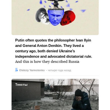
Putin often quotes the philosopher Ivan Ilyin
and General Anton Denikin. They lived a
century ago, both denied Ukraine’s
independence and advocated dictatorial rule.
And this is how they described Russia
Автор:
Дата:
Oleksiy Yarmolenko
четыре года назад
Тексты