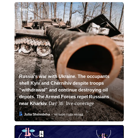
Тексты
Russiaʼs war with Ukraine. The occupants
shell Kyiv and Chernihiv despite troops
“withdrawal” and continue destroying oil
depots. The Armed Forces repel Russians
near Kharkiv.
Day 36: live coverage
Автор:
Дата:
Julia Sheredeha
четыре года назад