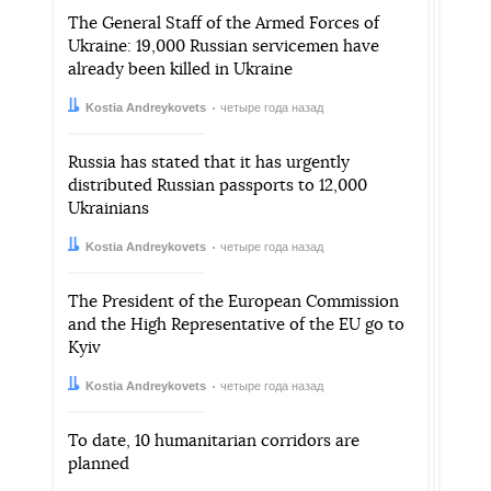
The General Staff of the Armed Forces of
Ukraine: 19,000 Russian servicemen have
already been killed in Ukraine
Автор:
Дата:
Kostia Andreykovets
четыре года назад
Russia has stated that it has urgently
distributed Russian passports to 12,000
Ukrainians
Автор:
Дата:
Kostia Andreykovets
четыре года назад
The President of the European Commission
and the High Representative of the EU go to
Kyiv
Автор:
Дата:
Kostia Andreykovets
четыре года назад
To date, 10 humanitarian corridors are
planned