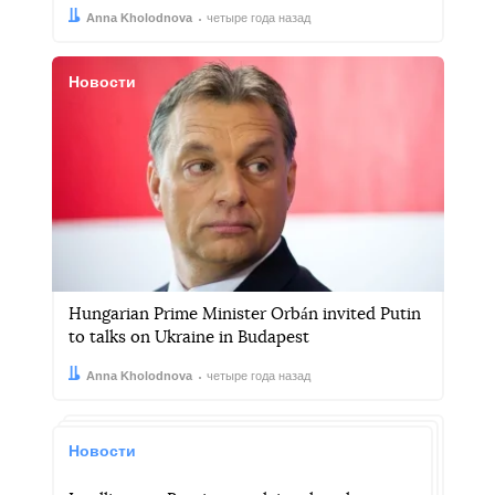
Автор:
Дата:
Anna Kholodnova
четыре года назад
Новости
Hungarian Prime Minister Orbán invited Putin
to talks on Ukraine in Budapest
Автор:
Дата:
Anna Kholodnova
четыре года назад
Новости