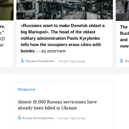
«Russians want to make Donetsk oblast a
re,
The 
big Mariupol». The head of the oblast
e.”
Buch
military administration Pavlo Kyrylenko
ХІІ
and 
tells how the occupiers erase cities with
he
now
bombs
― an interview
Автор:
Дата:
Oksana Kovalenko
четыре года назад
Авто
Дата:
St
Новости
Almost 19,000 Russian servicemen have
already been killed in Ukraine
Автор:
Дата:
Kostia Andreykovets
четыре года назад