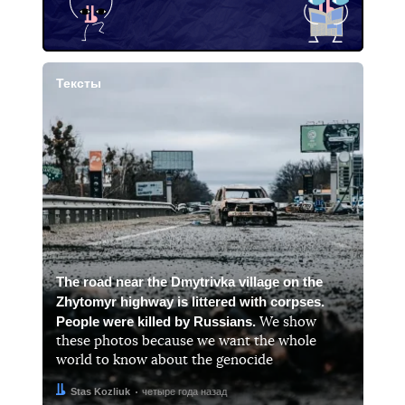
Тексты
The road near the Dmytrivka village on the
Zhytomyr highway is littered with corpses.
People were killed by Russians.
We show
these photos because we want the whole
world to know about the genocide
Автор:
Дата:
Stas Kozliuk
четыре года назад