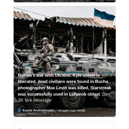
Тексты
Russiaʼs war with Ukraine. Kyiv oblast is
liberated, dead civilians were found in Bucha,
photographer Max Levin was killed, Starstreak
was successfully used in Luhansk oblast
. Day
39: live coverage
Автор:
Дата:
Kostia Andreykovets
четыре года назад