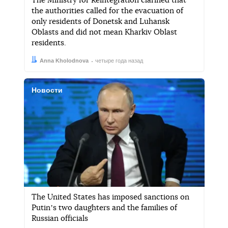
The Ministry for Reintegration clarified that
the authorities called for the evacuation of
only residents of Donetsk and Luhansk
Oblasts and did not mean Kharkiv Oblast
residents.
Автор:
Дата:
Anna Kholodnova
четыре года назад
Новости
The United States has imposed sanctions on
Putinʼs two daughters and the families of
Russian officials