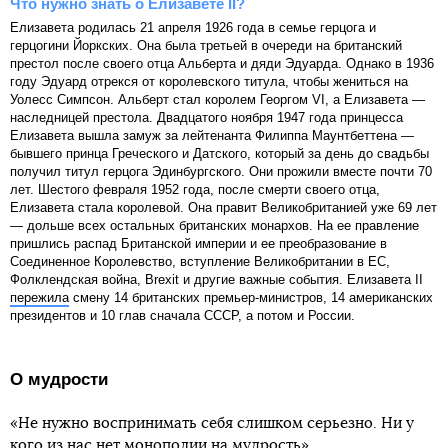
Что нужно знать о Елизавете II?
Елизавета родилась 21 апреля 1926 года в семье герцога и
герцогини Йоркских. Она была третьей в очереди на британский
престол после своего отца Альберта и дяди Эдуарда. Однако в 1936
году Эдуард отрекся от королевского титула, чтобы жениться на
Уолесс Симпсон. Альберт стал королем Георгом VI, а Елизавета —
наследницей престола. Двадцатого ноября 1947 года принцесса
Елизавета вышла замуж за лейтенанта Филиппа Маунтбеттена —
бывшего принца Греческого и Датского, который за день до свадьбы
получил титул герцога Эдинбургского. Они прожили вместе почти 70
лет. Шестого февраля 1952 года, после смерти своего отца,
Елизавета стала королевой. Она правит Великобританией уже 69 лет
— дольше всех остальных британских монархов. На ее правление
пришлись распад Британской империи и ее преобразование в
Соединенное Королевство, вступление Великобритании в ЕС,
Фолклендская война, Brexit и другие важные события. Елизавета II
пережила
смену 14 британских премьер-министров, 14 американских
президентов и 10 глав сначала СССР, а потом и России.
О мудрости
«Не нужно воспринимать себя слишком серьезно. Ни у
кого из нас нет монополии на мудрость».