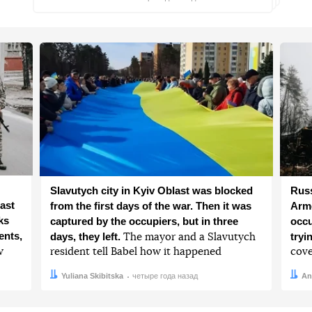
Slavutych city in Kyiv Oblast was blocked
Russ
ast
from the first days of the war. Then it was
Arme
ks
captured by the occupiers, but in three
occu
ents,
days, they left.
tryi
The mayor and a Slavutych
w
resident tell Babel how it happened
cove
Автор:
Дата:
Yuliana Skibitska
четыре года назад
Авто
Дата:
An