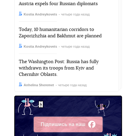
Austria expels four Russian diplomats
Автор:
Дата:
Kostia Andreykovets
четыре года назад
Today, 10 humanitarian corridors to
Zaporizhzhia and Bakhmut are planned
Автор:
Дата:
Kostia Andreykovets
четыре года назад
The Washington Post: Russia has fully
withdrawn its troops from Kyiv and
Chernihiv Oblasts.
Автор:
Дата:
Anhelina Sheremet
четыре года назад
Підпишись на наш
Facebook