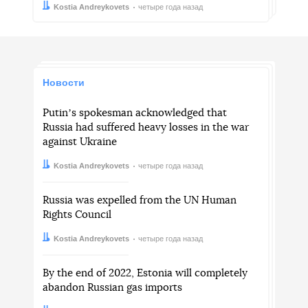
Автор:
Дата:
Kostia Andreykovets
четыре года назад
Новости
Putinʼs spokesman acknowledged that
Russia had suffered heavy losses in the war
against Ukraine
Автор:
Дата:
Kostia Andreykovets
четыре года назад
Russia was expelled from the UN Human
Rights Council
Автор:
Дата:
Kostia Andreykovets
четыре года назад
By the end of 2022, Estonia will completely
abandon Russian gas imports