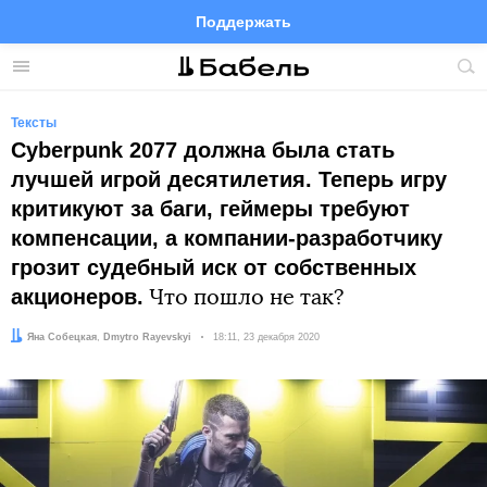
Поддержать
Facebook
Telegram
Twitter
Instagram
Меню
Пои
по
сай
Тексты
Cyberpunk 2077 должна была стать
лучшей игрой десятилетия. Теперь игру
критикуют за баги, геймеры требуют
компенсации, а компании-разработчику
грозит судебный иск от собственных
акционеров.
Что пошло не так?
Автор:
Редактор:
Яна Собецкая
Dmytro Rayevskyi
Дата:
18:11, 23 декабря 2020