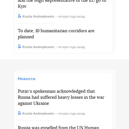
and the High Representative of the EU go to
Kyiv
Автор:
Дата:
Kostia Andreykovets
четыре года назад
To date, 10 humanitarian corridors are
planned
Автор:
Дата:
Kostia Andreykovets
четыре года назад
Новости
Putinʼs spokesman acknowledged that
Russia had suffered heavy losses in the war
against Ukraine
Автор:
Дата:
Kostia Andreykovets
четыре года назад
Russia was expelled from the UN Human