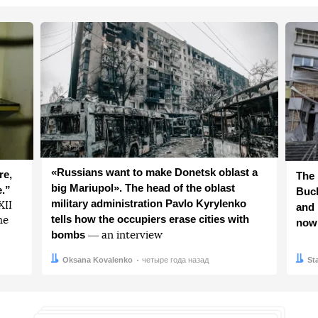
«Russians want to make Donetsk oblast a
re,
The 
big Mariupol». The head of the oblast
e.”
Buch
military administration Pavlo Kyrylenko
ХІІ
and 
tells how the occupiers erase cities with
he
now
bombs
― an interview
Автор:
Дата:
Oksana Kovalenko
четыре года назад
Авто
Дата:
St