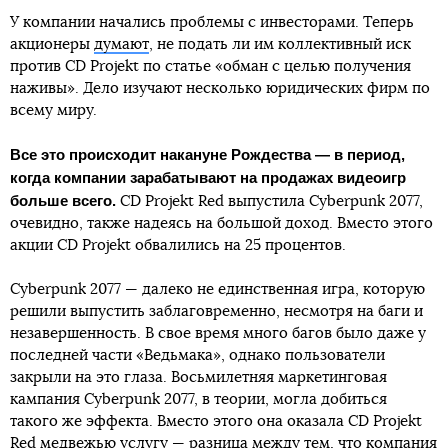
У компании начались проблемы с инвесторами. Теперь
акционеры
думают
, не подать ли им коллективный иск
против CD Projekt по статье «обман с целью получения
наживы». Дело изучают несколько юридических фирм по
всему миру.
Все это происходит накануне Рождества — в период,
когда компании зарабатывают на продажах видеоигр
больше всего.
CD Projekt Red выпустила Cyberpunk 2077,
очевидно, также надеясь на большой доход. Вместо этого
акции CD Projekt обвалились на 25 процентов.
Cyberpunk 2077 — далеко не единственная игра, которую
решили выпустить заблаговременно, несмотря на баги и
незавершенность. В свое время много багов было даже у
последней части «Ведьмака», однако пользователи
закрыли на это глаза. Восьмилетняя маркетинговая
кампания Cyberpunk 2077, в теории, могла добиться
такого же эффекта. Вместо этого она оказала CD Projekt
Red медвежью услугу — разница между тем, что компания