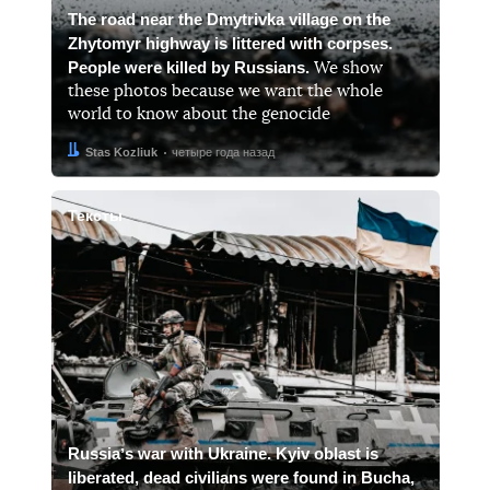
The road near the Dmytrivka village on the
Zhytomyr highway is littered with corpses.
People were killed by Russians.
We show
these photos because we want the whole
world to know about the genocide
Автор:
Дата:
Stas Kozliuk
четыре года назад
Тексты
Russiaʼs war with Ukraine. Kyiv oblast is
liberated, dead civilians were found in Bucha,