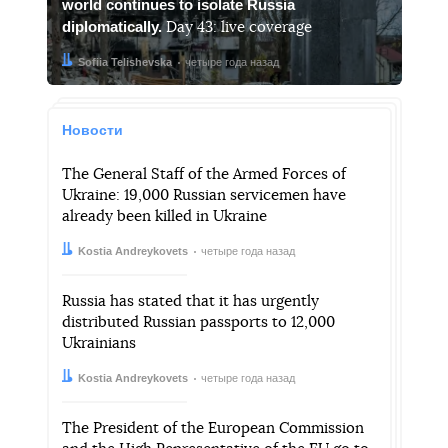
world continues to isolate Russia
diplomatically.
Day 43: live coverage
Автор:
Дата:
Sofiia Telishevska
четыре года назад
Новости
The General Staff of the Armed Forces of
Ukraine: 19,000 Russian servicemen have
already been killed in Ukraine
Автор:
Дата:
Kostia Andreykovets
четыре года назад
Russia has stated that it has urgently
distributed Russian passports to 12,000
Ukrainians
Автор:
Дата:
Kostia Andreykovets
четыре года назад
The President of the European Commission