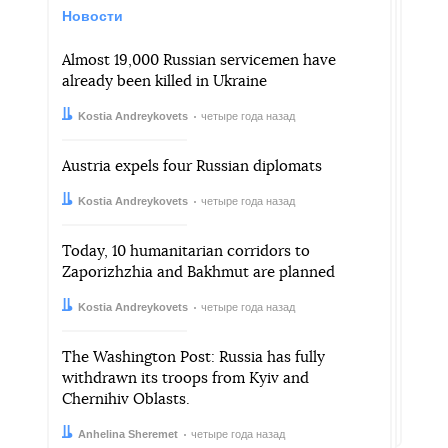
Новости
Almost 19,000 Russian servicemen have
already been killed in Ukraine
Автор:
Дата:
Kostia Andreykovets
четыре года назад
Austria expels four Russian diplomats
Автор:
Дата:
Kostia Andreykovets
четыре года назад
Today, 10 humanitarian corridors to
Zaporizhzhia and Bakhmut are planned
Автор:
Дата:
Kostia Andreykovets
четыре года назад
The Washington Post: Russia has fully
withdrawn its troops from Kyiv and
Chernihiv Oblasts.
Автор:
Дата:
Anhelina Sheremet
четыре года назад