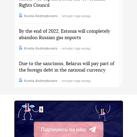
Rights Council
Автор:
Дата:
Kostia Andreykovets
четыре года назад
By the end of 2022, Estonia will completely
abandon Russian gas imports
Автор:
Дата:
Kostia Andreykovets
четыре года назад
Due to the sanctions, Belarus will pay part of
the foreign debt in the national currency
Автор:
Дата:
Kostia Andreykovets
четыре года назад
Підпишись на наш
Telegram