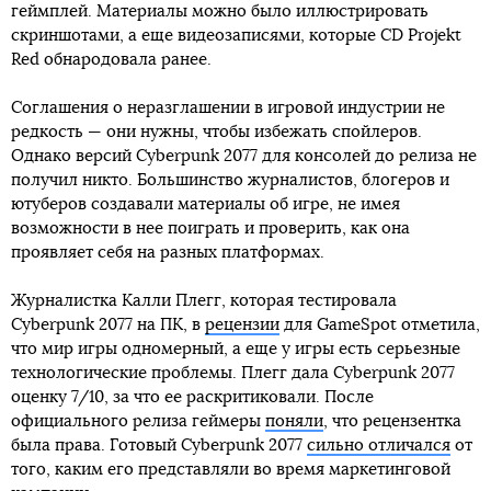
геймплей. Материалы можно было иллюстрировать
скриншотами, а еще видеозаписями, которые CD Projekt
Red обнародовала ранее.
Соглашения о неразглашении в игровой индустрии не
редкость — они нужны, чтобы избежать спойлеров.
Однако версий Cyberpunk 2077 для консолей до релиза не
получил никто. Большинство журналистов, блогеров и
ютуберов создавали материалы об игре, не имея
возможности в нее поиграть и проверить, как она
проявляет себя на разных платформах.
Журналистка Калли Плегг, которая тестировала
Cyberpunk 2077 на ПК, в
рецензии
для GameSpot отметила,
что мир игры одномерный, а еще у игры есть серьезные
технологические проблемы. Плегг дала Cyberpunk 2077
оценку 7/10, за что ее раскритиковали. После
официального релиза геймеры
поняли
, что рецензентка
была права. Готовый Cyberpunk 2077
сильно отличался
от
того, каким его представляли во время маркетинговой