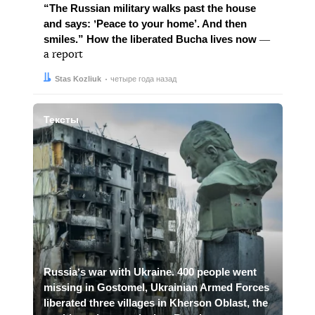
“The Russian military walks past the house
and says: ʼPeace to your home’. And then
smiles.” How the liberated Bucha lives now
―
a report
Автор:
Дата:
Stas Kozliuk
четыре года назад
Тексты
Russiaʼs war with Ukraine. 400 people went
missing in Gostomel, Ukrainian Armed Forces
liberated three villages in Kherson Oblast, the