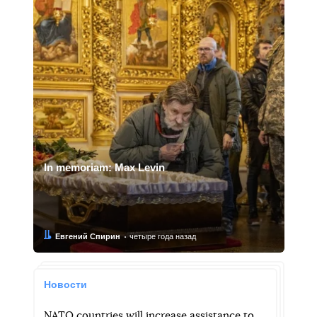
In memoriam: Max Levin
Автор:
Дата:
Евгений Спирин
четыре года назад
Новости
NATO countries will increase assistance to