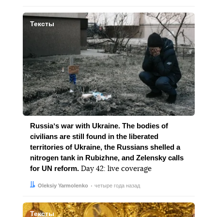
Тексты
Russiaʼs war with Ukraine. The bodies of
civilians are still found in the liberated
territories of Ukraine, the Russians shelled a
nitrogen tank in Rubizhne, and Zelensky calls
for UN reform.
Day 42: live coverage
Автор:
Дата:
Oleksiy Yarmolenko
четыре года назад
Тексты