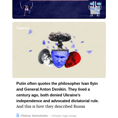
Тексты
Putin often quotes the philosopher Ivan Ilyin
and General Anton Denikin. They lived a
century ago, both denied Ukraine’s
independence and advocated dictatorial rule.
And this is how they described Russia
Автор:
Дата:
Oleksiy Yarmolenko
четыре года назад