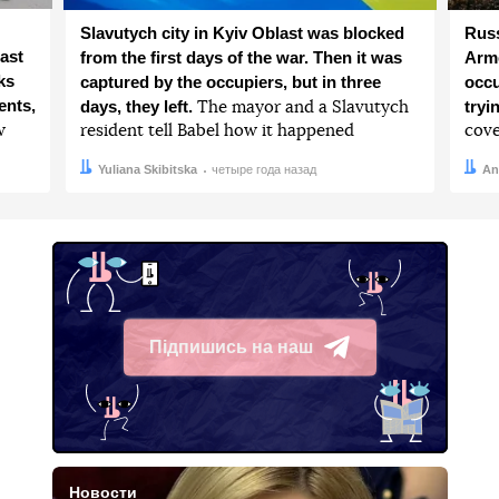
Slavutych city in Kyiv Oblast was blocked
Russ
ast
from the first days of the war. Then it was
Arme
ks
captured by the occupiers, but in three
occu
ents,
days, they left.
tryi
The mayor and a Slavutych
w
resident tell Babel how it happened
cove
Автор:
Дата:
Yuliana Skibitska
четыре года назад
Авто
Дата:
An
Підпишись на наш
Telegram
Новости