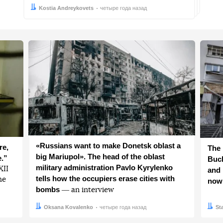
Автор:
Дата:
Kostia Andreykovets
четыре года назад
«Russians want to make Donetsk oblast a
re,
The 
big Mariupol». The head of the oblast
e.”
Buch
military administration Pavlo Kyrylenko
ХІІ
and 
tells how the occupiers erase cities with
he
now
bombs
― an interview
Автор:
Дата:
Oksana Kovalenko
четыре года назад
Авто
Дата:
St