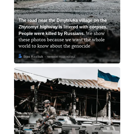
The road near the Dmytrivka village on the
Zhytomyr highway is littered with corpses.
People were killed by Russians.
We show
these photos because we want the whole
world to know about the genocide
Автор:
Дата:
Stas Kozliuk
четыре года назад
Тексты