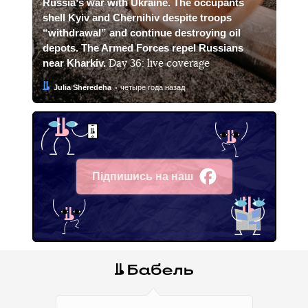
Russiaʼs war with Ukraine. The occupants
shell Kyiv and Chernihiv despite troops
“withdrawal” and continue destroying oil
depots. The Armed Forces repel Russians
near Kharkiv.
Day 36: live coverage
Автор:
Дата:
Julia Sheredeha
четыре года назад
Підпишись на наш
Facebook