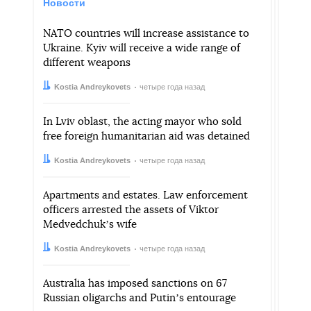
Новости
NATO countries will increase assistance to
Ukraine. Kyiv will receive a wide range of
different weapons
Автор:
Дата:
Kostia Andreykovets
четыре года назад
In Lviv oblast, the acting mayor who sold
free foreign humanitarian aid was detained
Автор:
Дата:
Kostia Andreykovets
четыре года назад
Apartments and estates. Law enforcement
officers arrested the assets of Viktor
Medvedchukʼs wife
Автор:
Дата:
Kostia Andreykovets
четыре года назад
Australia has imposed sanctions on 67
Russian oligarchs and Putinʼs entourage