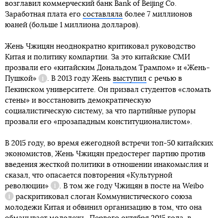
возглавил коммерческий банк Bank of Beijing Co.
Заработная плата его
составляла
более 7 миллионов
юаней (больше 1 миллиона долларов).
Жень Чжицян неоднократно критиковал руководство
Китая и политику компартии. За это китайские СМИ
прозвали его «китайским Дональдом Трампом» и
«Жень-
Пушкой»
. В 2013 году Жень
выступил
с речью в
Справка
Пекинском университете. Он призвал студентов «сломать
стены» и восстановить демократическую
социалистическую систему, за что партийные рупоры
прозвали его «прозападным конституционалистом».
В 2015 году, во время ежегодной встречи топ-50 китайских
экономистов, Жень Чжицян предостерег партию против
введения жесткой политики в отношении инакомыслия и
сказал, что опасается повторения
«Культурной
революции»
. В том же году Чжицян в посте на
Weibo
Справка
раскритиковал слоган Коммунистического союза
Справка
молодежи Китая и обвинил организацию в том, что она