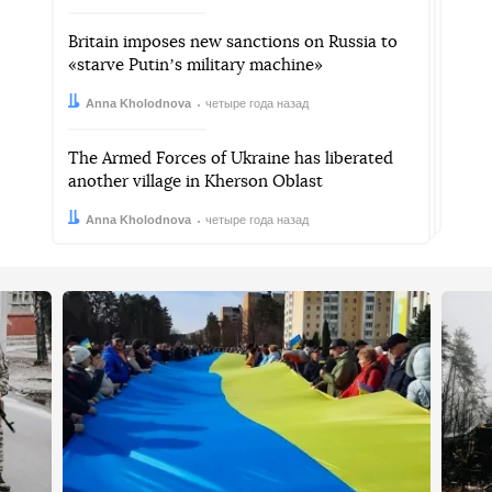
Britain imposes new sanctions on Russia to
«starve Putinʼs military machine»
Автор:
Дата:
Anna Kholodnova
четыре года назад
The Armed Forces of Ukraine has liberated
another village in Kherson Oblast
Автор:
Дата:
Anna Kholodnova
четыре года назад