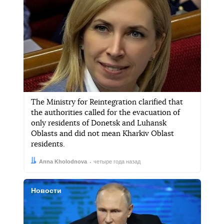
The Ministry for Reintegration clarified that
the authorities called for the evacuation of
only residents of Donetsk and Luhansk
Oblasts and did not mean Kharkiv Oblast
residents.
Автор:
Дата:
Anna Kholodnova
четыре года назад
Новости