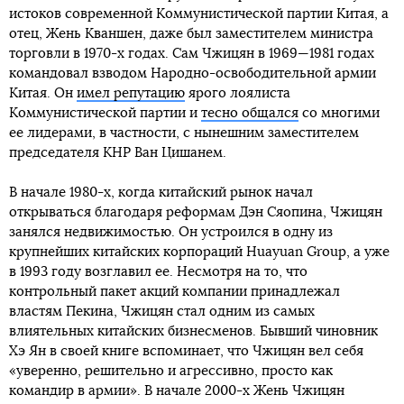
истоков современной Коммунистической партии Китая, а
отец, Жень Кваншен, даже был заместителем министра
торговли в 1970-х годах. Сам Чжицян в 1969—1981 годах
командовал взводом Народно-освободительной армии
Китая. Он
имел репутацию
ярого лоялиста
Коммунистической партии и
тесно общался
со многими
ее лидерами, в частности, с нынешним заместителем
председателя КНР Ван Цишанем.
В начале 1980-х, когда китайский рынок начал
открываться благодаря реформам Дэн Сяопина, Чжицян
занялся недвижимостью. Он устроился в одну из
крупнейших китайских корпораций Huayuan Group, а уже
в 1993 году возглавил ее. Несмотря на то, что
контрольный пакет акций компании принадлежал
властям Пекина, Чжицян стал одним из самых
влиятельных китайских бизнесменов. Бывший чиновник
Хэ Ян в своей книге вспоминает, что Чжицян вел себя
«уверенно, решительно и агрессивно, просто как
командир в армии». В начале 2000-х Жень Чжицян