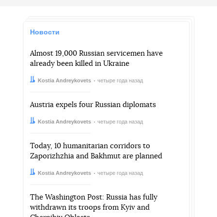
Новости
Almost 19,000 Russian servicemen have
already been killed in Ukraine
Автор:
Дата:
Kostia Andreykovets
четыре года назад
Austria expels four Russian diplomats
Автор:
Дата:
Kostia Andreykovets
четыре года назад
Today, 10 humanitarian corridors to
Zaporizhzhia and Bakhmut are planned
Автор:
Дата:
Kostia Andreykovets
четыре года назад
The Washington Post: Russia has fully
withdrawn its troops from Kyiv and