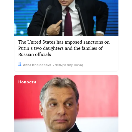
The United States has imposed sanctions on
Putinʼs two daughters and the families of
Russian officials
Автор:
Дата:
Anna Kholodnova
четыре года назад
Новости