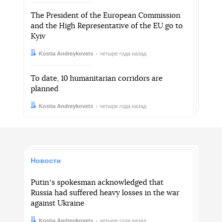
The President of the European Commission
and the High Representative of the EU go to
Kyiv
Автор:
Дата:
Kostia Andreykovets
четыре года назад
To date, 10 humanitarian corridors are
planned
Автор:
Дата:
Kostia Andreykovets
четыре года назад
Новости
Putinʼs spokesman acknowledged that
Russia had suffered heavy losses in the war
against Ukraine
Автор:
Дата:
Kostia Andreykovets
четыре года назад