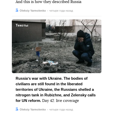
And this is how they described Russia
Автор:
Дата:
Oleksiy Yarmolenko
четыре года назад
Тексты
Russiaʼs war with Ukraine. The bodies of
civilians are still found in the liberated
territories of Ukraine, the Russians shelled a
nitrogen tank in Rubizhne, and Zelensky calls
for UN reform.
Day 42: live coverage
Автор:
Дата:
Oleksiy Yarmolenko
четыре года назад