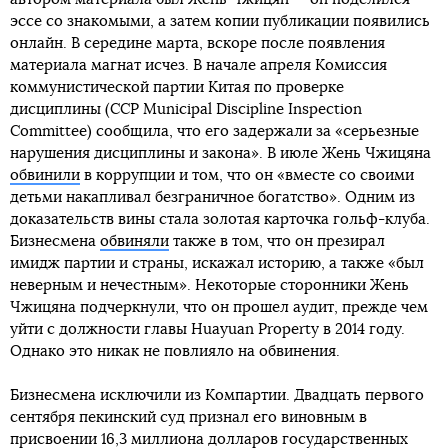
эссе со знакомыми, а затем копии публикации появились
онлайн. В середине марта, вскоре после появления
материала магнат исчез. В начале апреля Комиссия
коммунистической партии Китая по проверке
дисциплины (CCP Municipal Discipline Inspection
Committee) сообщила, что его задержали за «серьезные
нарушения дисциплины и закона». В июле Жень Чжицяна
обвинили
в коррупции и том, что он «вместе со своими
детьми накапливал безграничное богатство». Одним из
доказательств вины стала золотая карточка гольф-клуба.
Бизнесмена
обвиняли
также в том, что он презирал
имидж партии и страны, искажал историю, а также «был
неверным и нечестным». Некоторые сторонники Жень
Чжицяна подчеркнули, что он прошел аудит, прежде чем
уйти с должности главы Huayuan Property в 2014 году.
Однако это никак не повлияло на обвинения.
Бизнесмена исключили из Компартии. Двадцать первого
сентября пекинский суд признал его виновным в
присвоении 16,3 миллиона долларов государственных