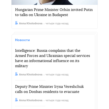
Hungarian Prime Minister Orbán invited Putin
to talks on Ukraine in Budapest
Автор:
Дата:
Anna Kholodnova
четыре года назад
Новости
Intelligence: Russia complains that the
Armed Forces and Ukrainian special services
have an informational influence on its
military
Автор:
Дата:
Anna Kholodnova
четыре года назад
Deputy Prime Minister Iryna Vereshchuk
calls on Donbas residents to evacuate
Автор:
Дата:
Anna Kholodnova
четыре года назад