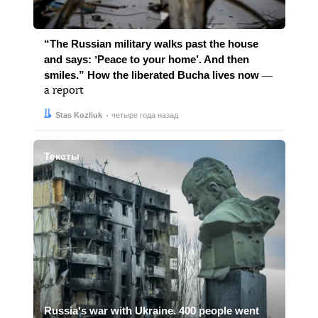
“The Russian military walks past the house
and says: ʼPeace to your home’. And then
smiles.” How the liberated Bucha lives now
―
a report
Автор:
Дата:
Stas Kozliuk
четыре года назад
Тексты
Russiaʼs war with Ukraine. 400 people went