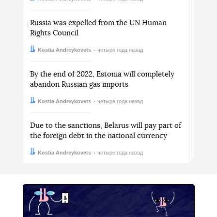
Russia was expelled from the UN Human
Rights Council
Автор:
Дата:
Kostia Andreykovets
четыре года назад
By the end of 2022, Estonia will completely
abandon Russian gas imports
Автор:
Дата:
Kostia Andreykovets
четыре года назад
Due to the sanctions, Belarus will pay part of
the foreign debt in the national currency
Автор:
Дата:
Kostia Andreykovets
четыре года назад