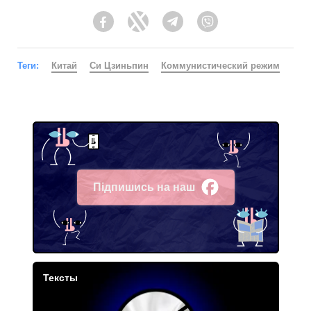
Facebook
Twitter
Telegram
Viber
Теги:
Китай
Си Цзиньпин
Коммунистический режим
Підпишись на наш
Facebook
Тексты