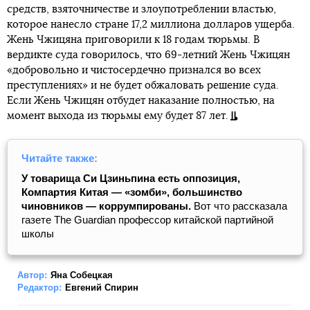
средств, взяточничестве и злоупотреблении властью,
которое нанесло стране 17,2 миллиона долларов ущерба.
Жень Чжицяна приговорили к 18 годам тюрьмы. В
вердикте суда говорилось, что 69-летний Жень Чжицян
«добровольно и чистосердечно признался во всех
преступлениях» и не будет обжаловать решение суда.
Если Жень Чжицян отбудет наказание полностью, на
момент выхода из тюрьмы ему будет 87 лет.
Читайте также:
У товарища Си Цзиньпина есть оппозиция,
Компартия Китая — «зомби», большинство
чиновников — коррумпированы.
Вот что рассказала
газете The Guardian профессор китайской партийной
школы
Автор:
Яна Собецкая
Редактор:
Евгений Спирин