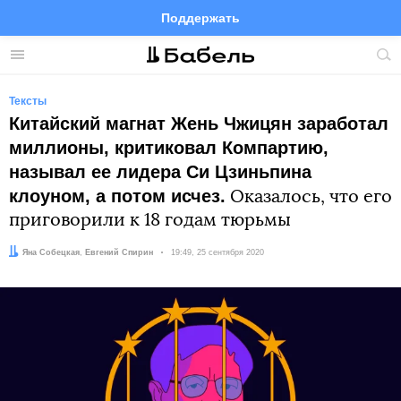
Поддержать
Facebook
Telegram
Twitter
Instagram
Меню
Пои
по
сай
Тексты
Китайский магнат Жень Чжицян заработал
миллионы, критиковал Компартию,
называл ее лидера Си Цзиньпина
клоуном, а потом исчез.
Оказалось, что его
приговорили к 18 годам тюрьмы
Автор:
Редактор:
Яна Собецкая
Евгений Спирин
Дата:
19:49, 25 сентября 2020