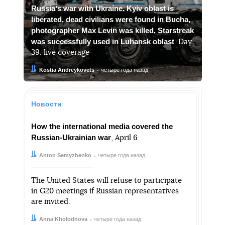
Russiaʼs war with Ukraine. Kyiv oblast is
liberated, dead civilians were found in Bucha,
photographer Max Levin was killed, Starstreak
was successfully used in Luhansk oblast
. Day
39: live coverage
Автор:
Дата:
Kostia Andreykovets
четыре года назад
Новости
How the international media covered the
Russian-Ukrainian war
, April 6
Автор:
Дата:
Anton Semyzhenko
четыре года назад
The United States will refuse to participate
in G20 meetings if Russian representatives
are invited.
Автор:
Дата:
Anna Kholodnova
четыре года назад