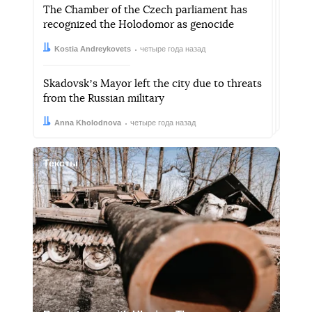
The Chamber of the Czech parliament has
recognized the Holodomor as genocide
Автор:
Дата:
Kostia Andreykovets
четыре года назад
Skadovskʼs Mayor left the city due to threats
from the Russian military
Автор:
Дата:
Anna Kholodnova
четыре года назад
Тексты