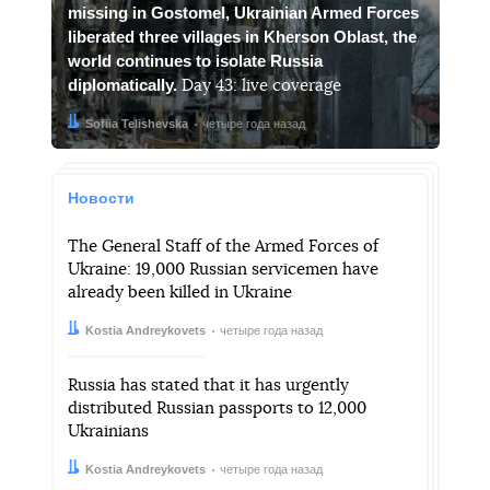
missing in Gostomel, Ukrainian Armed Forces
liberated three villages in Kherson Oblast, the
world continues to isolate Russia
diplomatically.
Day 43: live coverage
Автор:
Дата:
Sofiia Telishevska
четыре года назад
Новости
The General Staff of the Armed Forces of
Ukraine: 19,000 Russian servicemen have
already been killed in Ukraine
Автор:
Дата:
Kostia Andreykovets
четыре года назад
Russia has stated that it has urgently
distributed Russian passports to 12,000
Ukrainians
Автор:
Дата:
Kostia Andreykovets
четыре года назад