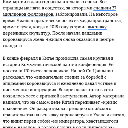
Компартии и дали год испытательного срока. Все
страницы магната в соцсетях, за которыми
следили 37
миллионов фолловеров
, заблокировали. На некоторое
время Чжицян практически исчез из медиапространства,
кроме случая, когда в 2018 году устроил
выставку
деревянных скульптур. После начала пандемии
коронавируса Жень Чжицян снова оказался в центре
скандала.
В конце февраля в Китае произошла самая крупная в
истории Коммунистической партии конференция. Ее
посетили 170 тысяч чиновников. На ней Си Цзиньпин
рассказал, что «внимательно следил за борьбой с
эпидемией коронавируса и ежедневно давал устные и
письменные инструкции». Вскоре после этого в сети
появилось эссе с критикой выступления. Автор материала
написал, что на самом деле Китай переживает «кризис
правления». Он раскритиковал реакцию китайского
правительства на вспышку коронавируса в Ухане и сказал,
что видит перед собой «не императора, хвастающегося
новым нарядом, а голого клоуна в роли императора».