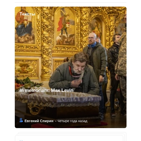
Тексты
In memoriam: Max Levin
Автор:
Дата:
Евгений Спирин
четыре года назад