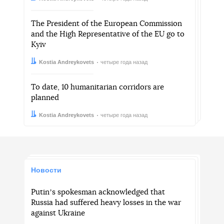
The President of the European Commission
and the High Representative of the EU go to
Kyiv
Автор:
Дата:
Kostia Andreykovets
четыре года назад
To date, 10 humanitarian corridors are
planned
Автор:
Дата:
Kostia Andreykovets
четыре года назад
Новости
Putinʼs spokesman acknowledged that
Russia had suffered heavy losses in the war
against Ukraine