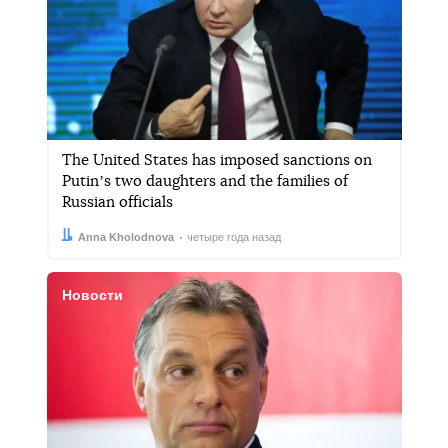
The United States has imposed sanctions on
Putinʼs two daughters and the families of
Russian officials
Автор:
Дата:
Anna Kholodnova
четыре года назад
Новости