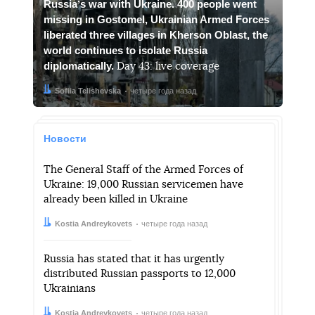
Russiaʼs war with Ukraine. 400 people went
missing in Gostomel, Ukrainian Armed Forces
liberated three villages in Kherson Oblast, the
world continues to isolate Russia
diplomatically.
Day 43: live coverage
Автор:
Дата:
Sofiia Telishevska
четыре года назад
Новости
The General Staff of the Armed Forces of
Ukraine: 19,000 Russian servicemen have
already been killed in Ukraine
Автор:
Дата:
Kostia Andreykovets
четыре года назад
Russia has stated that it has urgently
distributed Russian passports to 12,000
Ukrainians
Автор:
Дата:
Kostia Andreykovets
четыре года назад