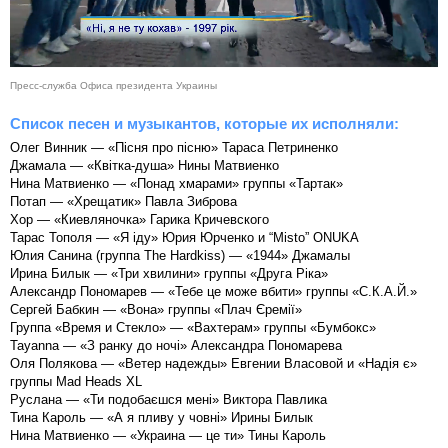
Пресс-служба Офиса президента Украины
Список песен и музыкантов, которые их исполняли:
Олег Винник — «Пісня про пісню» Тараса Петриненко
Джамала — «Квітка-душа» Нины Матвиенко
Нина Матвиенко — «Понад хмарами» группы «Тартак»
Потап — «Хрещатик» Павла Зиброва
Хор — «Киевляночка» Гарика Кричевского
Тарас Тополя — «Я іду» Юрия Юрченко и “Misto” ONUKA
Юлия Санина (группа The Hardkiss) — «1944» Джамалы
Ирина Билык — «Три хвилини» группы «Друга Ріка»
Александр Пономарев — «Тебе це може вбити» группы «С.К.А.Й.»
Сергей Бабкин — «Вона» группы «Плач Єремії»
Группа «Время и Стекло» — «Вахтерам» группы «Бумбокс»
Tayanna — «З ранку до ночі» Александра Пономарева
Оля Полякова — «Ветер надежды» Евгении Власовой и «Надія є»
группы Mad Heads XL
Руслана — «Ти подобаєшся мені» Виктора Павлика
Тина Кароль — «А я пливу у човні» Ирины Билык
Нина Матвиенко — «Украина — це ти» Тины Кароль