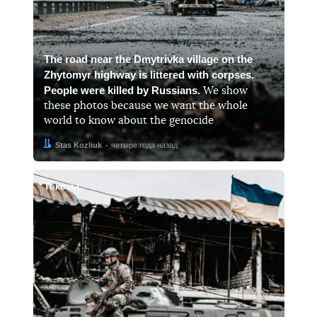
The road near the Dmytrivka village on the
Zhytomyr highway is littered with corpses.
People were killed by Russians.
We show
these photos because we want the whole
world to know about the genocide
Автор:
Дата:
Stas Kozliuk
четыре года назад
Тексты