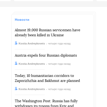
Новости
Almost 19,000 Russian servicemen have
already been killed in Ukraine
Автор:
Дата:
Kostia Andreykovets
четыре года назад
Austria expels four Russian diplomats
Автор:
Дата:
Kostia Andreykovets
четыре года назад
Today, 10 humanitarian corridors to
Zaporizhzhia and Bakhmut are planned
Автор:
Дата:
Kostia Andreykovets
четыре года назад
The Washington Post: Russia has fully
withdrawn its troops from Kyiv and