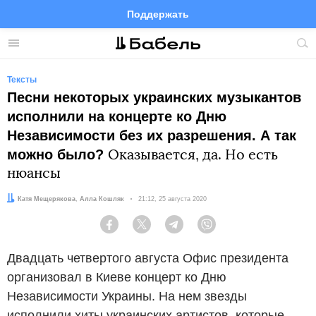
Поддержать
Facebook
Telegram
Twitter
Instagram
Меню
Пои
по
сай
Тексты
Песни некоторых украинских музыкантов
исполнили на концерте ко Дню
Независимости без их разрешения. А так
можно было?
Оказывается, да. Но есть
нюансы
Автор:
Редактор:
Катя Мещерякова
Алла Кошляк
Дата:
21:12, 25 августа 2020
Facebook
Twitter
Telegram
Viber
Двадцать четвертого августа Офис президента
организовал в Киеве концерт ко Дню
Независимости Украины. На нем звезды
исполнили хиты украинских артистов, которые