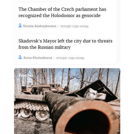
The Chamber of the Czech parliament has
recognized the Holodomor as genocide
Автор:
Дата:
Kostia Andreykovets
четыре года назад
Skadovskʼs Mayor left the city due to threats
from the Russian military
Автор:
Дата:
Anna Kholodnova
четыре года назад
Тексты