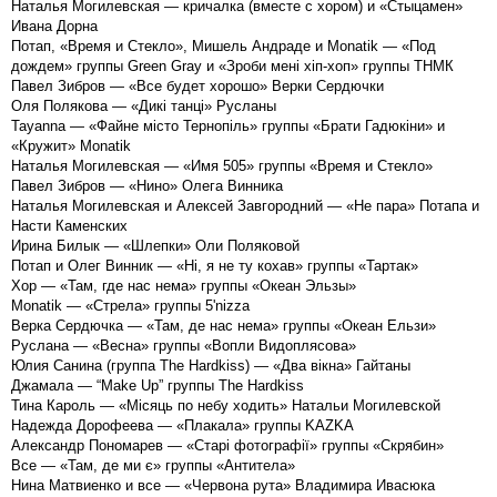
Наталья Могилевская — кричалка (вместе с хором) и «Стыцамен»
Ивана Дорна
Потап, «Время и Стекло», Мишель Андраде и Monatik — «Под
дождем» группы Green Gray и «Зроби мені хіп-хоп» группы ТНМК
Павел Зибров — «Все будет хорошо» Верки Сердючки
Оля Полякова — «Дикі танці» Русланы
Tayanna — «Файне місто Тернопіль» группы «Брати Гадюкіни» и
«Кружит» Monatik
Наталья Могилевская — «Имя 505» группы «Время и Стекло»
Павел Зибров — «Нино» Олега Винника
Наталья Могилевская и Алексей Завгородний — «Не пара» Потапа и
Насти Каменских
Ирина Билык — «Шлепки» Оли Поляковой
Потап и Олег Винник — «Ні, я не ту кохав» группы «Тартак»
Хор — «Там, где нас нема» группы «Океан Эльзы»
Monatik — «Стрела» группы 5'nizza
Верка Сердючка — «Там, де нас нема» группы «Океан Ельзи»
Руслана — «Весна» группы «Вопли Видоплясова»
Юлия Санина (группа The Hardkiss) — «Два вікна» Гайтаны
Джамала — “Make Up” группы The Hardkiss
Тина Кароль — «Місяць по небу ходить» Натальи Могилевской
Надежда Дорофеева — «Плакала» группы KAZKA
Александр Пономарев — «Старі фотографії» группы «Скрябин»
Все — «Там, де ми є» группы «Антитела»
Нина Матвиенко и все — «Червона рута» Владимира Ивасюка