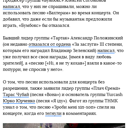
Продюсер группы «Бумбокс» Алексей Согомонов
написал
, что у них не спрашивали, можно ли
использовать песню «Вахтерам» во время концерта. Он
добавил, что даже если бы музыкантам предложили
играть, «Бумбокс» бы отказался.
Бывший лидер группы «Тартак» Александр Положинский
(он недавно
отказался от ордена
«За заслуги» III степени,
которым его наградил Владимир Зеленский)
написал
, что
уже получил все свои награды, [имея в виду любовь
зрителей], а «песню [«Ні, я не ту кохав»] взяли в какое-то
попурри, не спросив у него».
О том, что песни использовали для концерта без
разрешения, также заявили лидер группы «Плач Єремії»
Тарас Чубай
(песня «Вона») и основатель группы Yurcash
Юрко Юрченко
(песня «Я іду»). Фагот из группы ТНМК
узнал о том, что песню «Зроби мені хіп-хоп» спели на
концерте, когда его
тегнули
в комментариях.