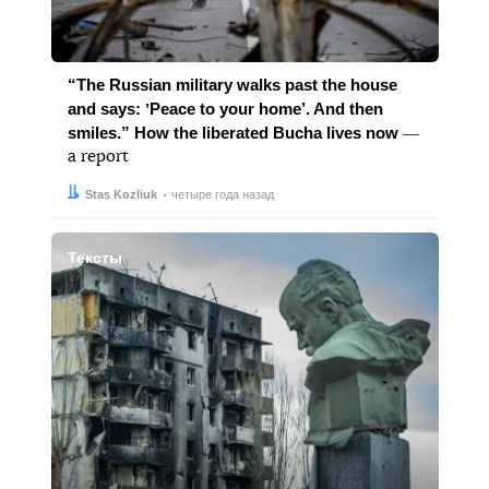
“The Russian military walks past the house
and says: ʼPeace to your home’. And then
smiles.” How the liberated Bucha lives now
―
a report
Автор:
Дата:
Stas Kozliuk
четыре года назад
Тексты