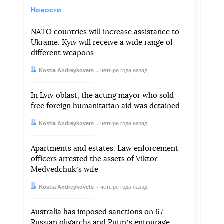
Новости
NATO countries will increase assistance to
Ukraine. Kyiv will receive a wide range of
different weapons
Автор:
Дата:
Kostia Andreykovets
четыре года назад
In Lviv oblast, the acting mayor who sold
free foreign humanitarian aid was detained
Автор:
Дата:
Kostia Andreykovets
четыре года назад
Apartments and estates. Law enforcement
officers arrested the assets of Viktor
Medvedchukʼs wife
Автор:
Дата:
Kostia Andreykovets
четыре года назад
Australia has imposed sanctions on 67
Russian oligarchs and Putinʼs entourage