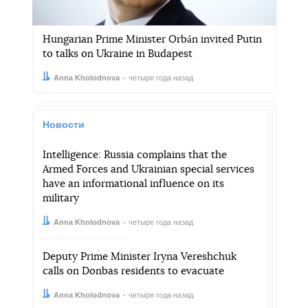
Hungarian Prime Minister Orbán invited Putin
to talks on Ukraine in Budapest
Автор:
Дата:
Anna Kholodnova
четыре года назад
Новости
Intelligence: Russia complains that the
Armed Forces and Ukrainian special services
have an informational influence on its
military
Автор:
Дата:
Anna Kholodnova
четыре года назад
Deputy Prime Minister Iryna Vereshchuk
calls on Donbas residents to evacuate
Автор:
Дата:
Anna Kholodnova
четыре года назад