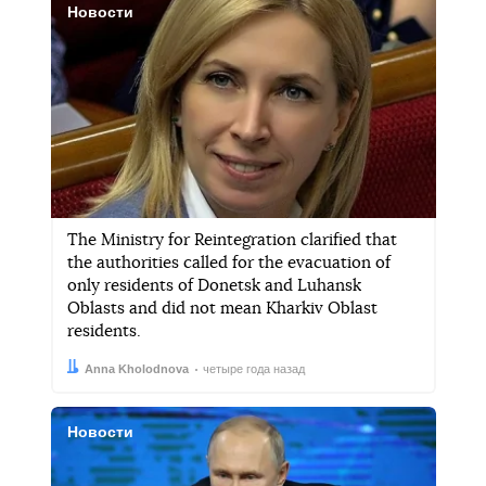
Новости
The Ministry for Reintegration clarified that
the authorities called for the evacuation of
only residents of Donetsk and Luhansk
Oblasts and did not mean Kharkiv Oblast
residents.
Автор:
Дата:
Anna Kholodnova
четыре года назад
Новости