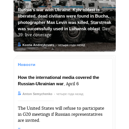
Russiaʼs war with Ukraine. Kyiv oblast is
liberated, dead civilians were found in Bucha,
photographer Max Levin was killed, Starstreak
was successfully used in Luhansk oblast
. Day
39: live coverage
Автор:
Дата:
Kostia Andreykovets
четыре года назад
Новости
How the international media covered the
Russian-Ukrainian war
, April 6
Автор:
Дата:
Anton Semyzhenko
четыре года назад
The United States will refuse to participate
in G20 meetings if Russian representatives
are invited.