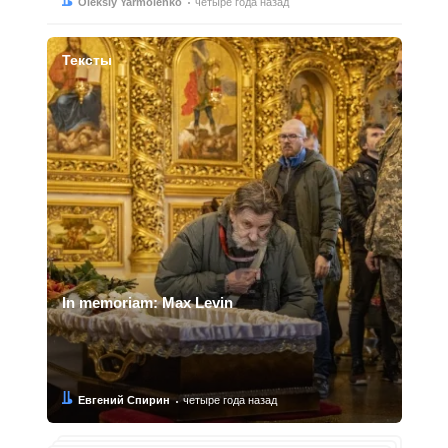
Автор:
Дата:
Oleksiy Yarmolenko
четыре года назад
Тексты
In memoriam: Max Levin
Автор:
Дата:
Евгений Спирин
четыре года назад