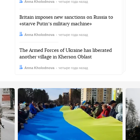
Автор:
Дата:
Anna Kholodnova
четыре года назад
Britain imposes new sanctions on Russia to
«starve Putinʼs military machine»
Автор:
Дата:
Anna Kholodnova
четыре года назад
The Armed Forces of Ukraine has liberated
another village in Kherson Oblast
Автор:
Дата:
Anna Kholodnova
четыре года назад