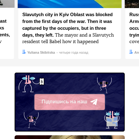
Slavutych city in Kyiv Oblast was blocked
Russ
ast
from the first days of the war. Then it was
Arme
ks
captured by the occupiers, but in three
occu
ents,
days, they left.
tryi
The mayor and a Slavutych
w
resident tell Babel how it happened
cove
Автор:
Дата:
Yuliana Skibitska
четыре года назад
Авто
Дата:
An
Підпишись на наш
Telegram