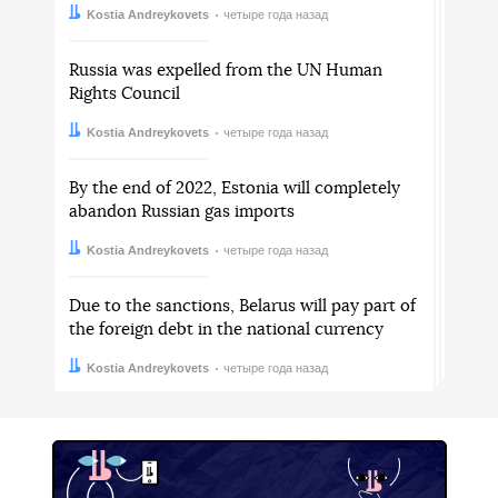
Автор:
Дата:
Kostia Andreykovets
четыре года назад
Russia was expelled from the UN Human
Rights Council
Автор:
Дата:
Kostia Andreykovets
четыре года назад
By the end of 2022, Estonia will completely
abandon Russian gas imports
Автор:
Дата:
Kostia Andreykovets
четыре года назад
Due to the sanctions, Belarus will pay part of
the foreign debt in the national currency
Автор:
Дата:
Kostia Andreykovets
четыре года назад