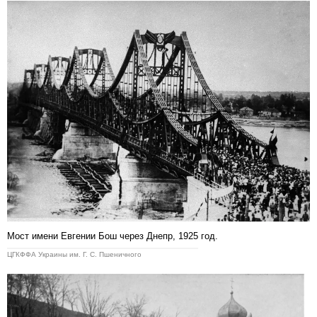
Мост имени Евгении Бош через Днепр, 1925 год.
ЦГКФФА Украины им. Г. С. Пшеничного