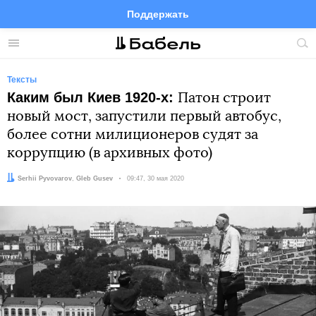
Поддержать
Facebook
Telegram
Twitter
Instagram
Меню
Пои
по
сай
Тексты
Каким был Киев 1920-х:
Патон строит
новый мост, запустили первый автобус,
более сотни милиционеров судят за
коррупцию (в архивных фото)
Автор:
Редактор:
Serhii Pyvovarov
Gleb Gusev
Дата:
09:47, 30 мая 2020