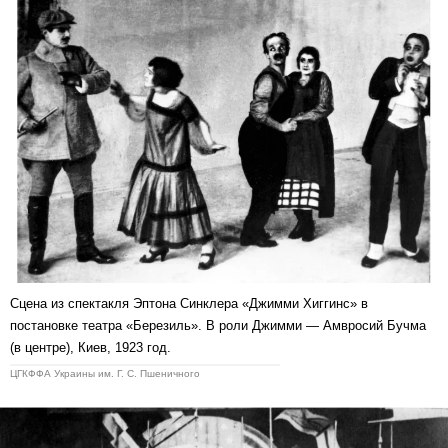
Сцена из спектакля Эптона Синклера «Джимми Хиггинс» в
постановке театра «Березиль». В роли Джимми — Амвросий Бучма
(в центре), Киев, 1923 год.
ЦГКФФА Украины им. Г. С. Пшеничного