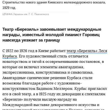
Строительство нового здания Киевского железнодорожного вокзала,
1929 год.
ЦГКФФА Украины им. Г. С. Пшеничного
Театр «Березиль» завоевывает международные
награды, известный молодой пианист Горовиц
навсегда уезжает за границу
С 1922 по 1926 год в Киеве работает
театр «Березиль» Леся
Курбаса
. Его художественный стиль отличается
новаторством и тягой к осовремениванию постановок, в
которые он включал элементы авангардизма,
экспрессионизма, конструктивизма и символизма.
Авангардные сценические решения Курбаса стали
возможны благодаря работе с художником-
конструктивистом Вадимом Меллером. Курбас пригласил
его в свой театр, а в 1925 году их декорации к спектаклям
«Березиля» получили высшую награду на
Международной выставке декоративного искусства и