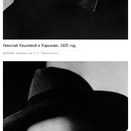
Николай Хвылевой в Харькове, 1925 год.
ЦГКФФА Украины им. Г. С. Пшеничного