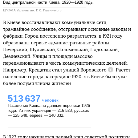
Вид центральной части Киева, 1920—1928 годы.
ЦГКФФА Украины им. Г. С. Пшеничного
В Киеве восстанавливают коммунальные сети,
трамвайное сообщение, отстраивают основные заводы и
фабрики. Город постепенно разрастается, в 1921 году
образованы первые административные районы:
Печерский, Шулявский, Соломенский, Подольский,
Демиевский. Улицы и площади массово
переименовывают в честь коммунистических деятелей.
Например, Крещатик стал улицей
Воровского
. Растет
Справка
население города, к середине 1920-х в Киеве было уже
более полумиллиона жителей.
513 637
человек
Население Киева по данным переписи 1926
года. Из них украинцев — 216 528, русских
— 125 548, евреев — 140 332.
В 1923 году начинается первый этап советской политики