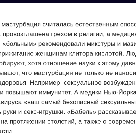
 мастурбация считалась естественным спос
 провозглашена грехом в религии, а медици
м «больным» рекомендовали микстуры и маз
прижигание женщинам клитора кислотой. Люд
урбируют, хотя отношение науки к этому дав
вают, что мастурбация не только не наносит
здоровья. Например, сексуальное возбужден
 и повышают иммунитет. А медики Нью-Йорка
авируса «ваш самый безопасный сексуальны
 руки и секс-игрушки. «Бабель» рассказывае
на протяжении столетий, а также о соврем
асти.