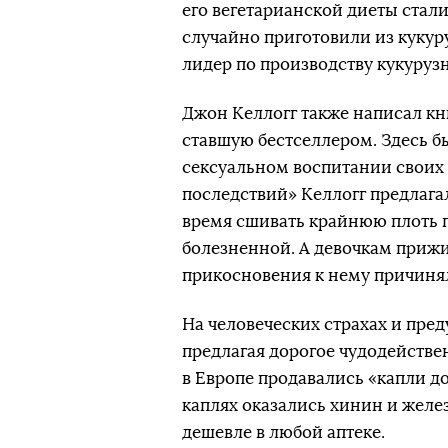
его вегетарианской диеты стали
случайно приготовили из кукуру
лидер по производству кукурузн
Джон Келлогг также написал кн
ставшую бестселлером. Здесь б
сексуальном воспитании своих д
последствий» Келлогг предлагал
время сшивать крайнюю плоть п
болезненной. А девочкам прижи
прикосновения к нему причинял
На человеческих страхах и пр
предлагая дорогое чудодействен
в Европе продавались «капли до
каплях оказались хинин и желе
дешевле в любой аптеке.