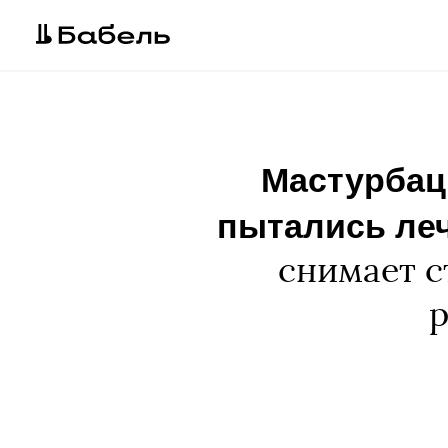
Мастурбац
пытались леч
снимает с
р