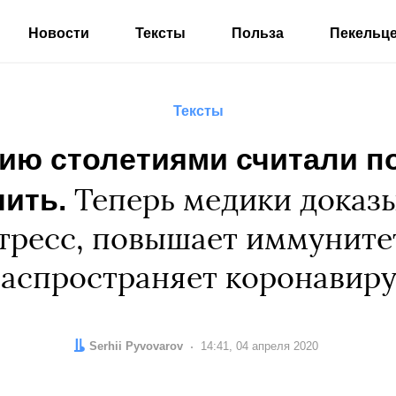
Новости
Тексты
Польза
Пекельц
Тексты
ию столетиями считали п
ить.
Теперь медики доказы
тресс, повышает иммунитет
аспространяет коронавир
Автор:
Serhii Pyvovarov
Дата:
14:41, 04 апреля 2020