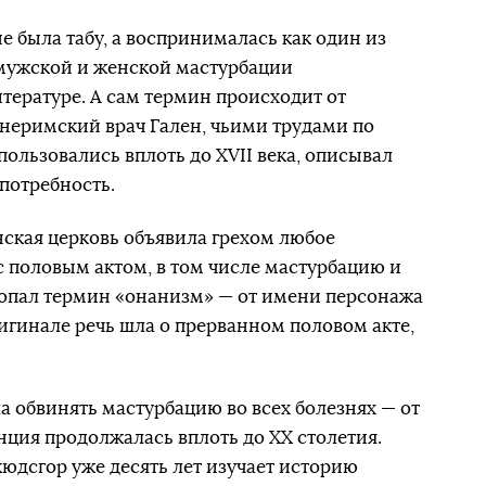
е была табу, а воспринималась как один из
 мужской и женской мастурбации
итературе. А сам термин происходит от
внеримский врач Гален, чьими трудами по
а
ользовались вплоть до XVII века, описывал
потребность.
нская церковь объявила грехом любое
с половым актом, в том числе мастурбацию и
попал термин «онанизм» — от имени персонажа
ригинале речь шла о прерванном половом акте,
ла обвинять мастурбацию во всех болезнях — от
нция продолжалась вплоть до ХХ столетия.
юдсгор уже десять лет изучает историю