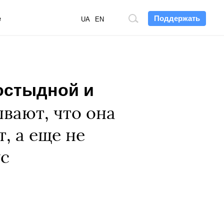
Поддержать
е
Поиск
UA
EN
по
сайту
остыдной и
вают, что она
, а еще не
ус