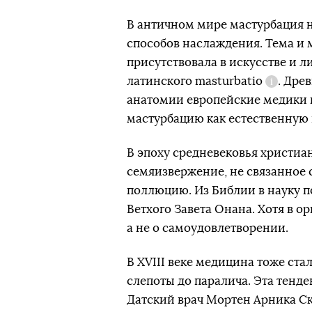
В античном мире мастурбация н
способов наслаждения. Тема и
присутствовала в искусстве и л
латинского
masturbatio
. Дре
Справк
анатомии европейские медики п
мастурбацию как естественную 
В эпоху средневековья христиа
семяизвержение, не связанное 
поллюцию. Из Библии в науку 
Ветхого Завета Онана. Хотя в о
а не о самоудовлетворении.
В XVIII веке медицина тоже ста
слепоты до паралича. Эта тенде
Датский врач Мортен Арника Ск