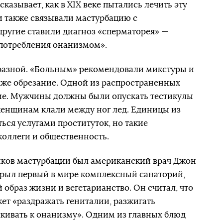
сказывает, как в XIX веке пытались лечить эту
и также связывали мастурбацию с
ругие ставили диагноз «сперматорея» —
употребления онанизмом».
разной. «Больным» рекомендовали микстуры и
аже обрезание. Одной из распространенных
ие. Мужчины должны были опускать тестикулы
 женщинам клали между ног лед. Единицы из
ься услугами проституток, но такие
оллеги и общественность.
ков мастурбации был американский врач Джон
ткрыл первый в мире комплексный санаторий,
образ жизни и вегетарианство. Он считал, что
ет «раздражать гениталии, разжигать
кивать к онанизму». Одним из главных блюд