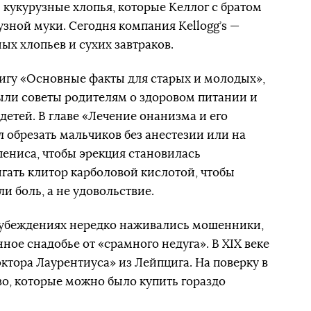
 кукурузные хлопья, которые Келлог с братом
зной муки. Сегодня компания Kellogg’s —
ых хлопьев и сухих завтраков.
игу «Основные факты для старых и молодых»,
ыли советы родителям о здоровом питании и
етей. В главе «Лечение онанизма и его
 обрезать мальчиков без анестезии или на
ениса, чтобы эрекция становилась
гать клитор карболовой кислотой, чтобы
и боль, а не удовольствие.
едубеждениях нередко наживались мошенники,
ное снадобье от «срамного недуга». В XIX веке
ктора Лаурентиуса» из Лейпцига. На поверку в
зо, которые можно было купить гораздо