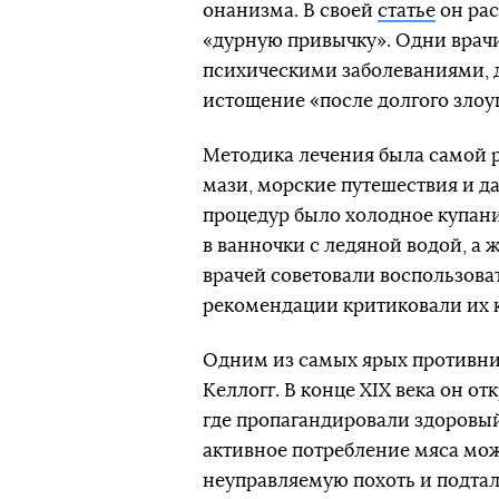
онанизма. В своей
статье
он рас
«дурную привычку». Одни врач
психическими заболеваниями, д
истощение «после долгого зло
Методика лечения была самой 
мази, морские путешествия и д
процедур было холодное купан
в ванночки с ледяной водой, а
врачей советовали воспользоват
рекомендации критиковали их к
Одним из самых ярых противни
Келлогг. В конце XIX века он о
где пропагандировали здоровый 
активное потребление мяса мож
неуправляемую похоть и подтал