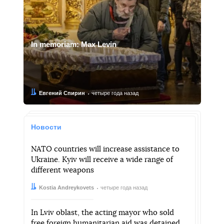
In memoriam: Max Levin
Автор:
Дата:
Евгений Спирин
четыре года назад
Новости
NATO countries will increase assistance to
Ukraine. Kyiv will receive a wide range of
different weapons
Автор:
Дата:
Kostia Andreykovets
четыре года назад
In Lviv oblast, the acting mayor who sold
free foreign humanitarian aid was detained