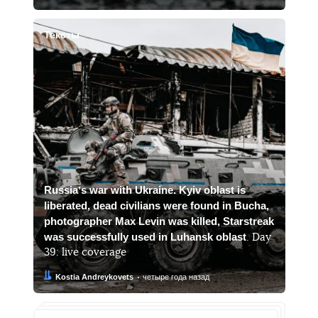
Тексты
Russiaʼs war with Ukraine. Kyiv oblast is
liberated, dead civilians were found in Bucha,
photographer Max Levin was killed, Starstreak
was successfully used in Luhansk oblast
. Day
39: live coverage
Автор:
Дата:
Kostia Andreykovets
четыре года назад