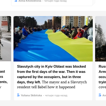
Автор:
Дата:
Anna Kholodnova
четыре года назад
Slavutych city in Kyiv Oblast was blocked
Russ
ast
from the first days of the war. Then it was
Arme
ks
captured by the occupiers, but in three
occu
ents,
days, they left.
tryi
The mayor and a Slavutych
w
resident tell Babel how it happened
cove
Автор:
Дата:
Yuliana Skibitska
четыре года назад
Авто
Дата:
An