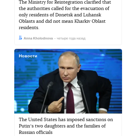
The Ministry for Reintegration clarified that
the authorities called for the evacuation of
only residents of Donetsk and Luhansk
Oblasts and did not mean Kharkiv Oblast
residents.
Автор:
Дата:
Anna Kholodnova
четыре года назад
Новости
The United States has imposed sanctions on
Putinʼs two daughters and the families of
Russian officials