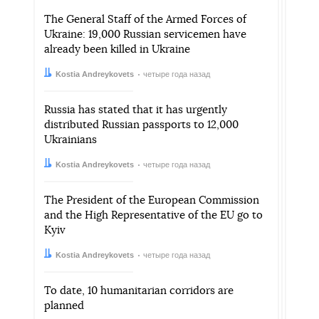
The General Staff of the Armed Forces of
Ukraine: 19,000 Russian servicemen have
already been killed in Ukraine
Автор:
Дата:
Kostia Andreykovets
четыре года назад
Russia has stated that it has urgently
distributed Russian passports to 12,000
Ukrainians
Автор:
Дата:
Kostia Andreykovets
четыре года назад
The President of the European Commission
and the High Representative of the EU go to
Kyiv
Автор:
Дата:
Kostia Andreykovets
четыре года назад
To date, 10 humanitarian corridors are
planned