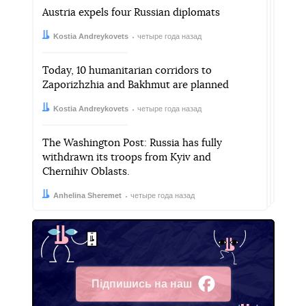
Austria expels four Russian diplomats
Автор:
Дата:
Kostia Andreykovets
четыре года назад
Today, 10 humanitarian corridors to
Zaporizhzhia and Bakhmut are planned
Автор:
Дата:
Kostia Andreykovets
четыре года назад
The Washington Post: Russia has fully
withdrawn its troops from Kyiv and
Chernihiv Oblasts.
Автор:
Дата:
Anhelina Sheremet
четыре года назад
Підпишись на наш
Facebook