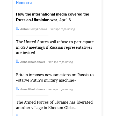
Новости
How the international media covered the
Russian-Ukrainian war
, April 6
Автор:
Дата:
Anton Semyzhenko
четыре года назад
The United States will refuse to participate
in G20 meetings if Russian representatives
are invited.
Автор:
Дата:
Anna Kholodnova
четыре года назад
Britain imposes new sanctions on Russia to
«starve Putinʼs military machine»
Автор:
Дата:
Anna Kholodnova
четыре года назад
The Armed Forces of Ukraine has liberated
another village in Kherson Oblast