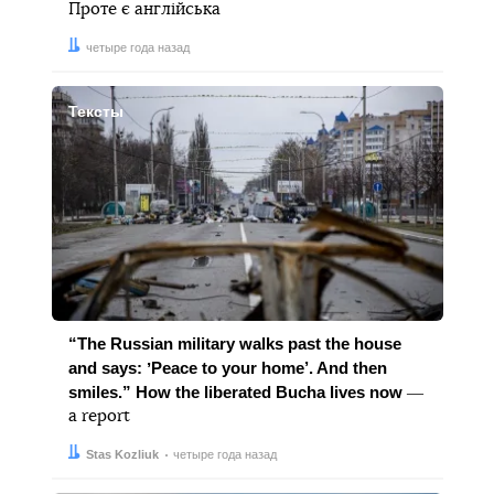
Проте є англійська
Дата:
четыре года назад
Тексты
“The Russian military walks past the house
and says: ʼPeace to your home’. And then
smiles.” How the liberated Bucha lives now
―
a report
Автор:
Дата:
Stas Kozliuk
четыре года назад