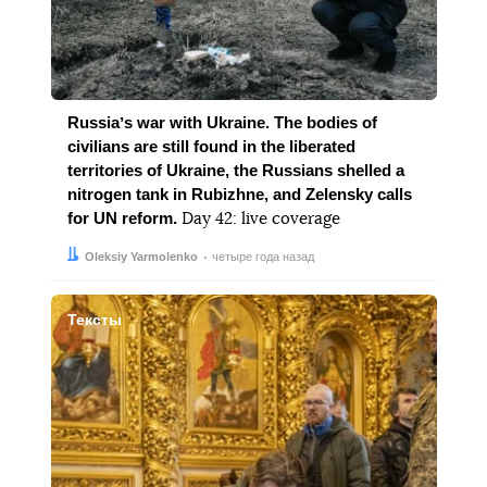
Russiaʼs war with Ukraine. The bodies of
civilians are still found in the liberated
territories of Ukraine, the Russians shelled a
nitrogen tank in Rubizhne, and Zelensky calls
for UN reform.
Day 42: live coverage
Автор:
Дата:
Oleksiy Yarmolenko
четыре года назад
Тексты