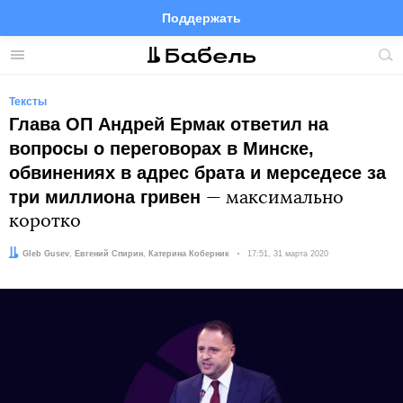
Поддержать
Facebook
Telegram
Twitter
Instagram
Меню
Пои
по
сай
Тексты
Глава ОП Андрей Ермак ответил на
вопросы о переговорах в Минске,
обвинениях в адрес брата и мерседесе за
три миллиона гривен
— максимально
коротко
Авторы:
Gleb Gusev
,
Евгений Спирин
,
Катерина Коберник
Дата:
17:51, 31 марта 2020