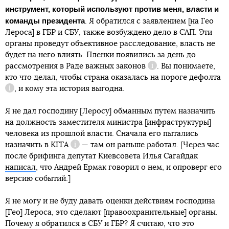
инструмент, который используют против меня, власти и
команды президента
. Я обратился с заявлением [на Гео
Лероса] в ГБР и СБУ, также возбуждено дело в САП. Эти
органы проведут объективное расследование, власть не
будет на него влиять. Пленки появились за день до
рассмотрения в Раде
важных законов
. Вы понимаете,
Справка
кто что делал, чтобы страна оказалась
на пороге дефолта
, и кому эта история выгодна.
Справка
Я не дал господину [Леросу] обманным путем назначить
на должность заместителя министра [инфраструктуры]
человека из прошлой власти. Сначала его пытались
назначить в
КГГА
— там он раньше работал. [Через час
Справка
после брифинга депутат Киевсовета Илья Сагайдак
написал
, что Андрей Ермак говорил о нем, и опроверг его
версию событий.]
Я не могу и не буду давать оценки действиям господина
[Гео] Лероса, это сделают [правоохранительные] органы.
Почему я обратился в СБУ и ГБР? Я считаю, что это