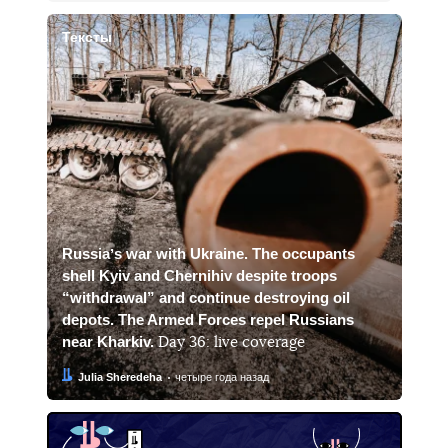
Тексты
Russiaʼs war with Ukraine. The occupants
shell Kyiv and Chernihiv despite troops
“withdrawal” and continue destroying oil
depots. The Armed Forces repel Russians
near Kharkiv.
Day 36: live coverage
Автор:
Дата:
Julia Sheredeha
четыре года назад