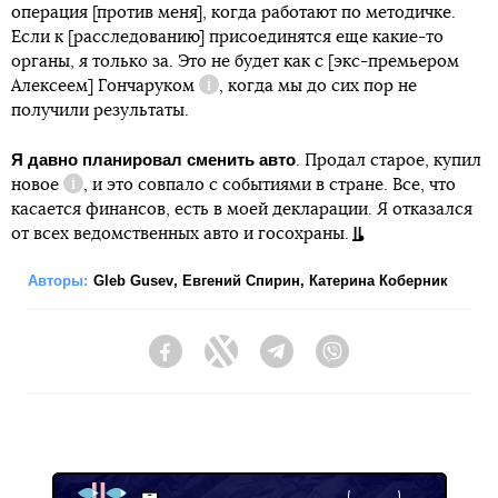
операция [против меня], когда работают по методичке.
Если к [расследованию] присоединятся еще какие-то
органы, я только за. Это не будет как с [экс-премьером
Алексеем]
Гончаруком
, когда мы до сих пор не
Справка
получили результаты.
Я давно планировал сменить авто
. Продал старое,
купил
новое
, и это совпало с событиями в стране. Все, что
Справка
касается финансов, есть в моей декларации. Я отказался
от всех ведомственных авто и госохраны.
Авторы:
Gleb Gusev
,
Евгений Спирин
,
Катерина Коберник
Facebook
Twitter
Telegram
Viber