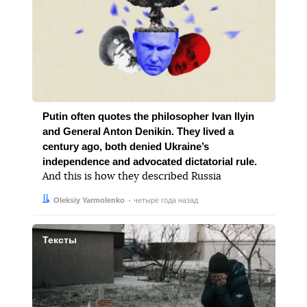
Putin often quotes the philosopher Ivan Ilyin
and General Anton Denikin. They lived a
century ago, both denied Ukraine’s
independence and advocated dictatorial rule.
And this is how they described Russia
Автор:
Дата:
Oleksiy Yarmolenko
четыре года назад
Тексты