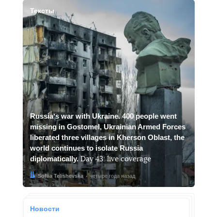
Тексты
Russiaʼs war with Ukraine. 400 people went
missing in Gostomel, Ukrainian Armed Forces
liberated three villages in Kherson Oblast, the
world continues to isolate Russia
diplomatically.
Day 43: live coverage
Автор:
Дата:
Sofiia Telishevska
четыре года назад
Новости