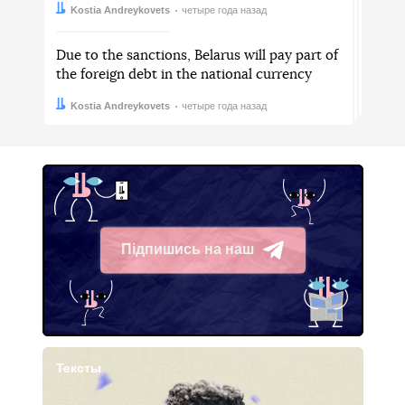
Автор:
Дата:
Kostia Andreykovets
четыре года назад
Due to the sanctions, Belarus will pay part of
the foreign debt in the national currency
Автор:
Дата:
Kostia Andreykovets
четыре года назад
Підпишись на наш
Telegram
Тексты