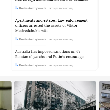
Автор:
Дата:
Kostia Andreykovets
четыре года назад
Apartments and estates. Law enforcement
officers arrested the assets of Viktor
Medvedchukʼs wife
Автор:
Дата:
Kostia Andreykovets
четыре года назад
Australia has imposed sanctions on 67
Russian oligarchs and Putinʼs entourage
Автор:
Дата:
Kostia Andreykovets
четыре года назад