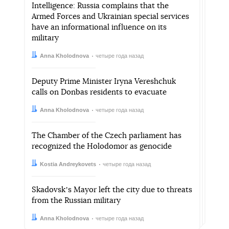
Intelligence: Russia complains that the
Armed Forces and Ukrainian special services
have an informational influence on its
military
Автор:
Дата:
Anna Kholodnova
четыре года назад
Deputy Prime Minister Iryna Vereshchuk
calls on Donbas residents to evacuate
Автор:
Дата:
Anna Kholodnova
четыре года назад
The Chamber of the Czech parliament has
recognized the Holodomor as genocide
Автор:
Дата:
Kostia Andreykovets
четыре года назад
Skadovskʼs Mayor left the city due to threats
from the Russian military
Автор:
Дата:
Anna Kholodnova
четыре года назад