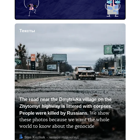
Тексты
The road near the Dmytrivka village on the
Zhytomyr highway is littered with corpses.
People were killed by Russians.
We show
these photos because we want the whole
world to know about the genocide
Автор:
Дата:
Stas Kozliuk
четыре года назад