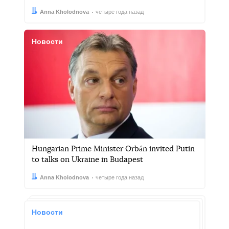
Автор:
Дата:
Anna Kholodnova
четыре года назад
Новости
Hungarian Prime Minister Orbán invited Putin
to talks on Ukraine in Budapest
Автор:
Дата:
Anna Kholodnova
четыре года назад
Новости