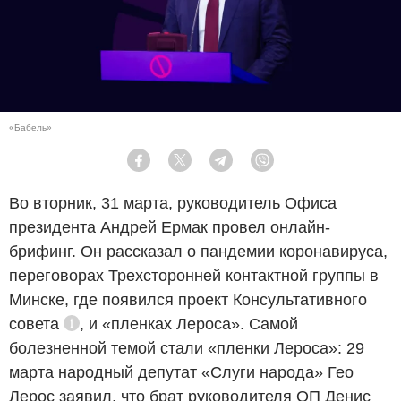
«Бабель»
Facebook
Twitter
Telegram
Viber
Во вторник, 31 марта, руководитель Офиса
президента Андрей Ермак провел онлайн-
брифинг. Он рассказал о пандемии коронавируса,
переговорах Трехсторонней контактной группы в
Минске, где появился проект
Консультативного
совета
, и «пленках Лероса». Самой
Справка
болезненной темой стали «пленки Лероса»: 29
марта народный депутат «Слуги народа» Гео
Лерос
заявил
, что брат руководителя ОП Денис