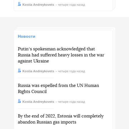
Автор:
Дата:
Kostia Andreykovets
четыре года назад
Новости
Putinʼs spokesman acknowledged that
Russia had suffered heavy losses in the war
against Ukraine
Автор:
Дата:
Kostia Andreykovets
четыре года назад
Russia was expelled from the UN Human
Rights Council
Автор:
Дата:
Kostia Andreykovets
четыре года назад
By the end of 2022, Estonia will completely
abandon Russian gas imports