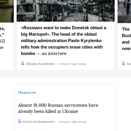
«Russians want to make Donetsk oblast a
re,
The 
big Mariupol». The head of the oblast
e.”
Buch
military administration Pavlo Kyrylenko
ХІІ
and 
tells how the occupiers erase cities with
he
now
bombs
― an interview
Автор:
Дата:
Oksana Kovalenko
четыре года назад
Авто
Дата:
St
Новости
Almost 19,000 Russian servicemen have
already been killed in Ukraine
Автор:
Дата:
Kostia Andreykovets
четыре года назад