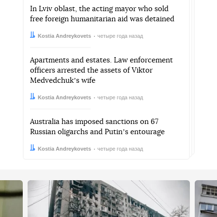
In Lviv oblast, the acting mayor who sold
free foreign humanitarian aid was detained
Автор:
Дата:
Kostia Andreykovets
четыре года назад
Apartments and estates. Law enforcement
officers arrested the assets of Viktor
Medvedchukʼs wife
Автор:
Дата:
Kostia Andreykovets
четыре года назад
Australia has imposed sanctions on 67
Russian oligarchs and Putinʼs entourage
Автор:
Дата:
Kostia Andreykovets
четыре года назад