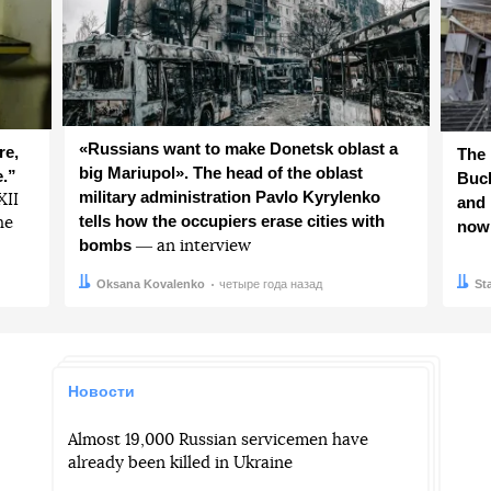
«Russians want to make Donetsk oblast a
re,
The 
big Mariupol». The head of the oblast
e.”
Buch
military administration Pavlo Kyrylenko
ХІІ
and 
tells how the occupiers erase cities with
he
now
bombs
― an interview
Автор:
Дата:
Oksana Kovalenko
четыре года назад
Авто
Дата:
St
Новости
Almost 19,000 Russian servicemen have
already been killed in Ukraine