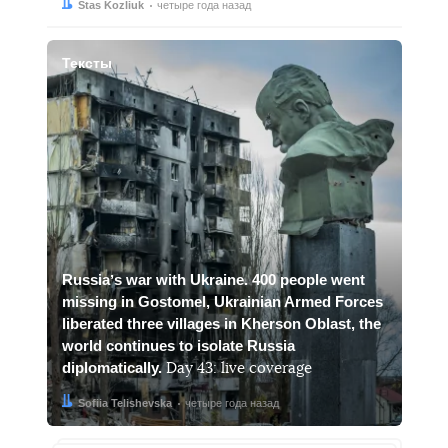
Автор:
Дата:
Stas Kozliuk
четыре года назад
Тексты
Russiaʼs war with Ukraine. 400 people went
missing in Gostomel, Ukrainian Armed Forces
liberated three villages in Kherson Oblast, the
world continues to isolate Russia
diplomatically.
Day 43: live coverage
Автор:
Дата:
Sofiia Telishevska
четыре года назад