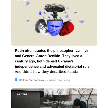
Putin often quotes the philosopher Ivan Ilyin
and General Anton Denikin. They lived a
century ago, both denied Ukraine’s
independence and advocated dictatorial rule.
And this is how they described Russia
Автор:
Дата:
Oleksiy Yarmolenko
четыре года назад
Тексты