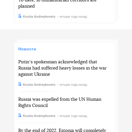
To date, 10 humanitarian corridors are
planned
Автор:
Дата:
Kostia Andreykovets
четыре года назад
Новости
Putinʼs spokesman acknowledged that
Russia had suffered heavy losses in the war
against Ukraine
Автор:
Дата:
Kostia Andreykovets
четыре года назад
Russia was expelled from the UN Human
Rights Council
Автор:
Дата:
Kostia Andreykovets
четыре года назад
By the end of 2022, Estonia will completely