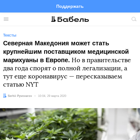
Поддержать
Facebook
Telegram
Twitter
Instagram
Меню
Пои
по
сай
Тексты
Северная Македония может стать
крупнейшим поставщиком медицинской
марихуаны в Европе.
Но в правительстве
два года спорят о полной легализации, а
тут еще коронавирус — пересказываем
статью NYT
Автор:
Serhii Pyvovarov
Дата:
10:04, 29 марта 2020