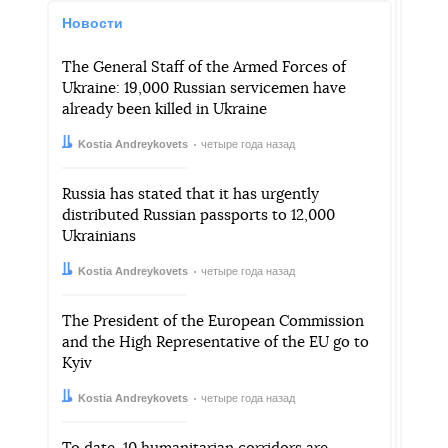
Новости
The General Staff of the Armed Forces of
Ukraine: 19,000 Russian servicemen have
already been killed in Ukraine
Автор:
Дата:
Kostia Andreykovets
четыре года назад
Russia has stated that it has urgently
distributed Russian passports to 12,000
Ukrainians
Автор:
Дата:
Kostia Andreykovets
четыре года назад
The President of the European Commission
and the High Representative of the EU go to
Kyiv
Автор:
Дата:
Kostia Andreykovets
четыре года назад