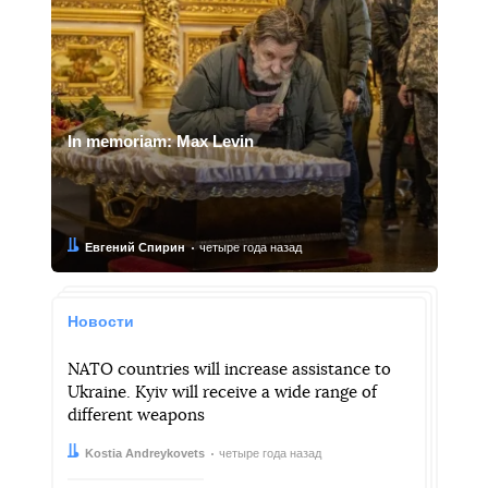
In memoriam: Max Levin
Автор:
Дата:
Евгений Спирин
четыре года назад
Новости
NATO countries will increase assistance to
Ukraine. Kyiv will receive a wide range of
different weapons
Автор:
Дата:
Kostia Andreykovets
четыре года назад