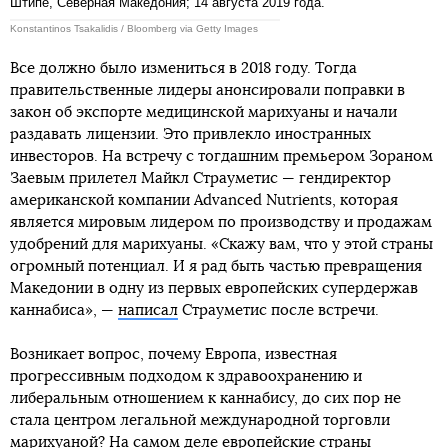
Штипе, Северная Македония; 14 августа 2019 года.
Konstantinos Tsakalidis / Bloomberg via Getty Images
Все должно было измениться в 2018 году. Тогда
правительственные лидеры анонсировали поправки в
закон об экспорте медицинской марихуаны и начали
раздавать лицензии. Это привлекло иностранных
инвесторов. На встречу с тогдашним премьером Зораном
Заевым прилетел Майкл Страуметис — гендиректор
американской компании Advanced Nutrients, которая
является мировым лидером по производству и продажам
удобрений для марихуаны. «Скажу вам, что у этой страны
огромный потенциал. И я рад быть частью превращения
Македонии в одну из первых европейских супердержав
каннабиса», —
написал
Страуметис после встречи.
Возникает вопрос, почему Европа, известная
прогрессивным подходом к здравоохранению и
либеральным отношением к каннабису, до сих пор не
стала центром легальной международной торговли
марихуаной? На самом деле европейские страны