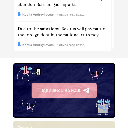
abandon Russian gas imports
Автор:
Дата:
Kostia Andreykovets
четыре года назад
Due to the sanctions, Belarus will pay part of
the foreign debt in the national currency
Автор:
Дата:
Kostia Andreykovets
четыре года назад
Підпишись на наш
Telegram
Тексты