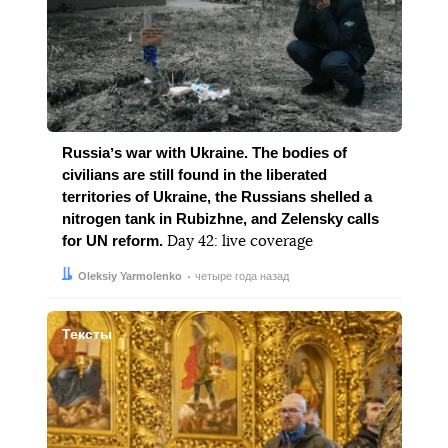
Russiaʼs war with Ukraine. The bodies of
civilians are still found in the liberated
territories of Ukraine, the Russians shelled a
nitrogen tank in Rubizhne, and Zelensky calls
for UN reform.
Day 42: live coverage
Автор:
Дата:
Oleksiy Yarmolenko
четыре года назад
Тексты