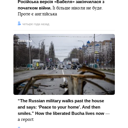
Російська версія «Бабеля» закінчилася з
початком війни.
Її більше ніколи не буде.
Проте є англійська
Дата:
четыре года назад
Тексты
“The Russian military walks past the house
and says: ʼPeace to your home’. And then
smiles.” How the liberated Bucha lives now
―
a report