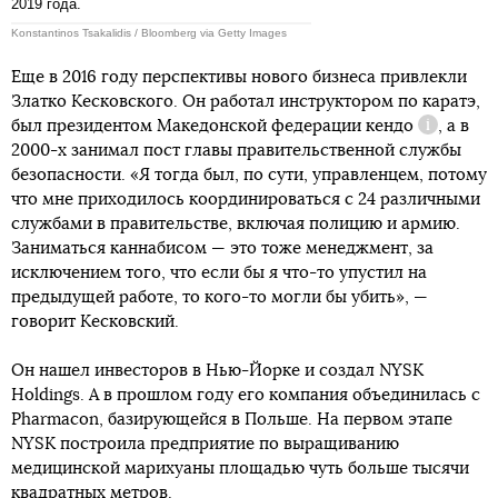
2019 года.
Konstantinos Tsakalidis / Bloomberg via Getty Images
Еще в 2016 году перспективы нового бизнеса привлекли
Златко Кесковского. Он работал инструктором по каратэ,
был президентом Македонской федерации
кендо
, а в
Справка
2000-х занимал пост главы правительственной службы
безопасности. «Я тогда был, по сути, управленцем, потому
что мне приходилось координироваться с 24 различными
службами в правительстве, включая полицию и армию.
Заниматься каннабисом — это тоже менеджмент, за
исключением того, что если бы я что-то упустил на
предыдущей работе, то кого-то могли бы убить», —
говорит Кесковский.
Он нашел инвесторов в Нью-Йорке и создал NYSK
Holdings. А в прошлом году его компания объединилась с
Pharmacon, базирующейся в Польше. На первом этапе
NYSK построила предприятие по выращиванию
медицинской марихуаны площадью чуть больше тысячи
квадратных метров.