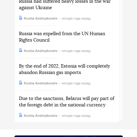
Russia had suffered heavy losses in the war
against Ukraine
Автор:
Дата:
Kostia Andreykovets
четыре года назад
Russia was expelled from the UN Human
Rights Council
Автор:
Дата:
Kostia Andreykovets
четыре года назад
By the end of 2022, Estonia will completely
abandon Russian gas imports
Автор:
Дата:
Kostia Andreykovets
четыре года назад
Due to the sanctions, Belarus will pay part of
the foreign debt in the national currency
Автор:
Дата:
Kostia Andreykovets
четыре года назад