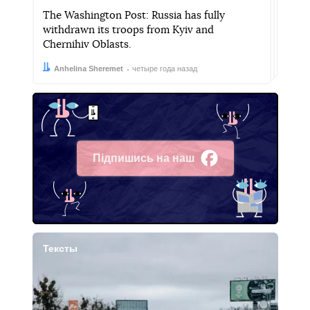
The Washington Post: Russia has fully
withdrawn its troops from Kyiv and
Chernihiv Oblasts.
Автор:
Дата:
Anhelina Sheremet
четыре года назад
Підпишись на наш
Facebook
Тексты