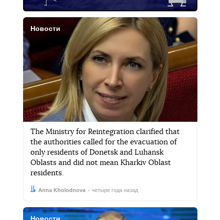
Новости
The Ministry for Reintegration clarified that
the authorities called for the evacuation of
only residents of Donetsk and Luhansk
Oblasts and did not mean Kharkiv Oblast
residents.
Автор:
Дата:
Anna Kholodnova
четыре года назад
Новости