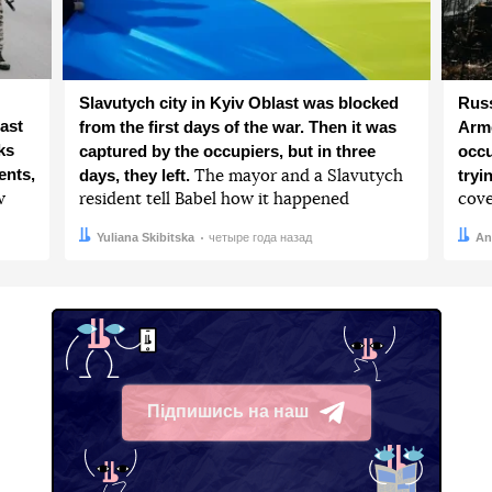
Slavutych city in Kyiv Oblast was blocked
Russ
ast
from the first days of the war. Then it was
Arme
ks
captured by the occupiers, but in three
occu
ents,
days, they left.
tryi
The mayor and a Slavutych
w
resident tell Babel how it happened
cove
Автор:
Дата:
Yuliana Skibitska
четыре года назад
Авто
Дата:
An
Підпишись на наш
Telegram