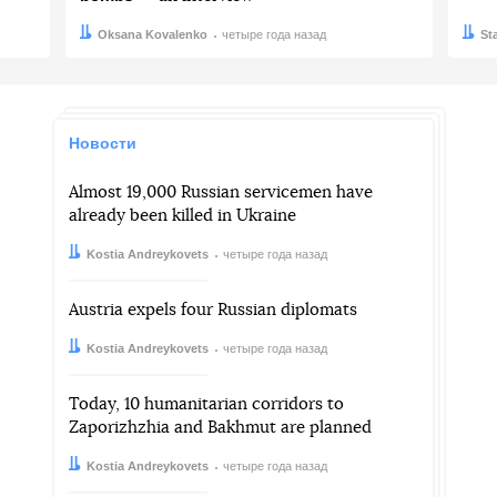
Автор:
Дата:
Oksana Kovalenko
четыре года назад
Авто
Дата:
St
Новости
Almost 19,000 Russian servicemen have
already been killed in Ukraine
Автор:
Дата:
Kostia Andreykovets
четыре года назад
Austria expels four Russian diplomats
Автор:
Дата:
Kostia Andreykovets
четыре года назад
Today, 10 humanitarian corridors to
Zaporizhzhia and Bakhmut are planned
Автор:
Дата:
Kostia Andreykovets
четыре года назад