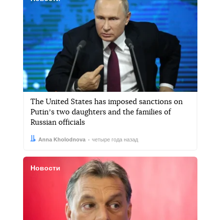
The United States has imposed sanctions on
Putinʼs two daughters and the families of
Russian officials
Автор:
Дата:
Anna Kholodnova
четыре года назад
Новости