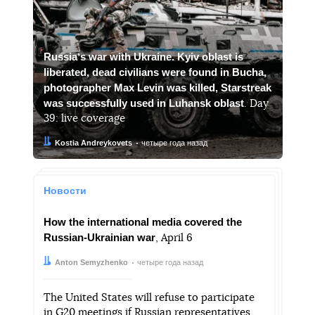
Russiaʼs war with Ukraine. Kyiv oblast is
liberated, dead civilians were found in Bucha,
photographer Max Levin was killed, Starstreak
was successfully used in Luhansk oblast
. Day
39: live coverage
Автор:
Дата:
Kostia Andreykovets
четыре года назад
Новости
How the international media covered the
Russian-Ukrainian war
, April 6
Автор:
Дата:
Anton Semyzhenko
четыре года назад
The United States will refuse to participate
in G20 meetings if Russian representatives