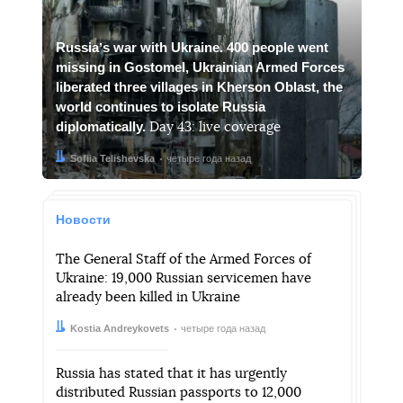
Russiaʼs war with Ukraine. 400 people went
missing in Gostomel, Ukrainian Armed Forces
liberated three villages in Kherson Oblast, the
world continues to isolate Russia
diplomatically.
Day 43: live coverage
Автор:
Дата:
Sofiia Telishevska
четыре года назад
Новости
The General Staff of the Armed Forces of
Ukraine: 19,000 Russian servicemen have
already been killed in Ukraine
Автор:
Дата:
Kostia Andreykovets
четыре года назад
Russia has stated that it has urgently
distributed Russian passports to 12,000