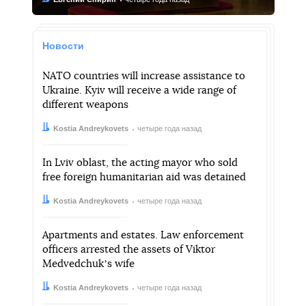
Новости
NATO countries will increase assistance to
Ukraine. Kyiv will receive a wide range of
different weapons
Автор:
Дата:
Kostia Andreykovets
четыре года назад
In Lviv oblast, the acting mayor who sold
free foreign humanitarian aid was detained
Автор:
Дата:
Kostia Andreykovets
четыре года назад
Apartments and estates. Law enforcement
officers arrested the assets of Viktor
Medvedchukʼs wife
Автор:
Дата:
Kostia Andreykovets
четыре года назад