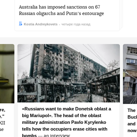
Australia has imposed sanctions on 67
Russian oligarchs and Putinʼs entourage
Автор:
Дата:
Kostia Andreykovets
четыре года назад
«Russians want to make Donetsk oblast a
re,
The 
big Mariupol». The head of the oblast
e.”
Buch
military administration Pavlo Kyrylenko
ХІІ
and 
tells how the occupiers erase cities with
he
now
bombs
― an interview