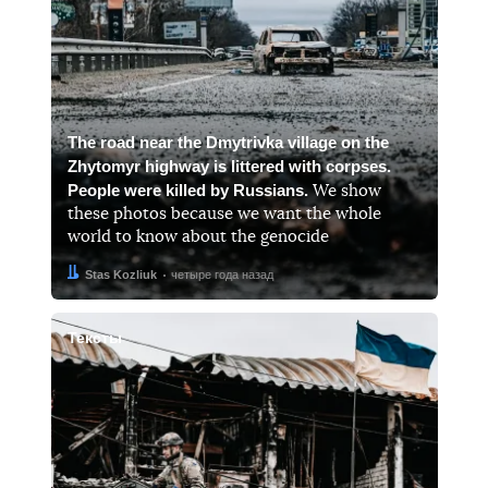
The road near the Dmytrivka village on the
Zhytomyr highway is littered with corpses.
People were killed by Russians.
We show
these photos because we want the whole
world to know about the genocide
Автор:
Дата:
Stas Kozliuk
четыре года назад
Тексты