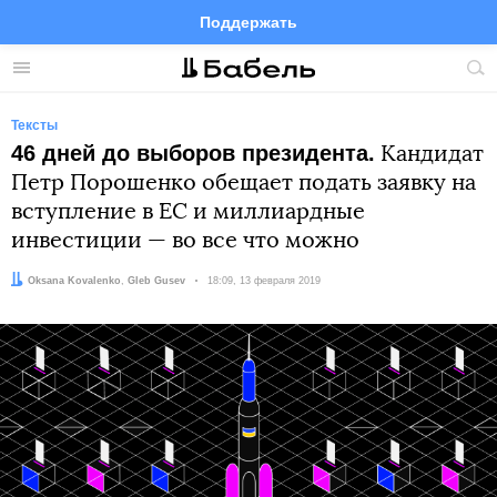
Поддержать
Facebook
Telegram
Twitter
Instagram
Меню
Пои
по
сай
Тексты
46 дней до выборов президента.
Кандидат
Петр Порошенко обещает подать заявку на
вступление в ЕС и миллиардные
инвестиции — во все что можно
Авторы:
Oksana Kovalenko
,
Gleb Gusev
Дата:
18:09, 13 февраля 2019