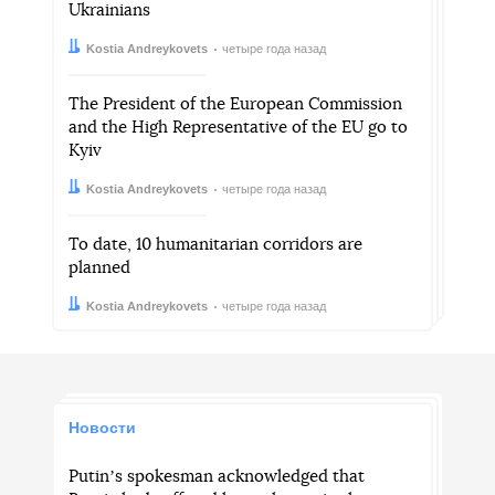
Ukrainians
Автор:
Дата:
Kostia Andreykovets
четыре года назад
The President of the European Commission
and the High Representative of the EU go to
Kyiv
Автор:
Дата:
Kostia Andreykovets
четыре года назад
To date, 10 humanitarian corridors are
planned
Автор:
Дата:
Kostia Andreykovets
четыре года назад
Новости
Putinʼs spokesman acknowledged that