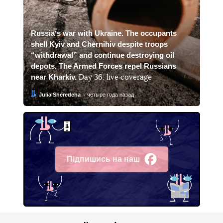
Russiaʼs war with Ukraine. The occupants
shell Kyiv and Chernihiv despite troops
“withdrawal” and continue destroying oil
depots. The Armed Forces repel Russians
near Kharkiv.
Day 36: live coverage
Автор:
Дата:
Julia Sheredeha
четыре года назад
Підпишись на наш
Facebook