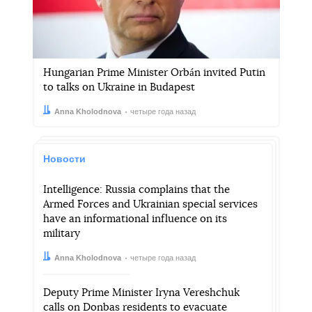
Hungarian Prime Minister Orbán invited Putin
to talks on Ukraine in Budapest
Автор:
Дата:
Anna Kholodnova
четыре года назад
Новости
Intelligence: Russia complains that the
Armed Forces and Ukrainian special services
have an informational influence on its
military
Автор:
Дата:
Anna Kholodnova
четыре года назад
Deputy Prime Minister Iryna Vereshchuk
calls on Donbas residents to evacuate