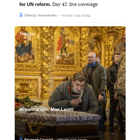
for UN reform.
Day 42: live coverage
Автор:
Дата:
Oleksiy Yarmolenko
четыре года назад
Тексты
In memoriam: Max Levin
Автор:
Дата:
Евгений Спирин
четыре года назад