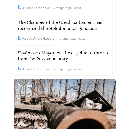
Автор:
Дата:
Anna Kholodnova
четыре года назад
The Chamber of the Czech parliament has
recognized the Holodomor as genocide
Автор:
Дата:
Kostia Andreykovets
четыре года назад
Skadovskʼs Mayor left the city due to threats
from the Russian military
Автор:
Дата:
Anna Kholodnova
четыре года назад
Тексты