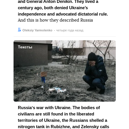
and General Anton Denikin. They lived a
century ago, both denied Ukraine’s
independence and advocated dictatorial rule.
And this is how they described Russia
Автор:
Дата:
Oleksiy Yarmolenko
четыре года назад
Тексты
Russiaʼs war with Ukraine. The bodies of
civilians are still found in the liberated
territories of Ukraine, the Russians shelled a
nitrogen tank in Rubizhne, and Zelensky calls