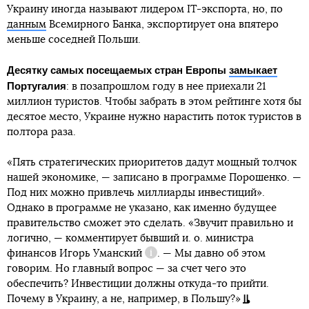
Украину иногда называют лидером IT-экспорта, но, по
данным
Всемирного Банка, экспортирует она впятеро
меньше соседней Польши.
Десятку самых посещаемых стран Европы
замыкает
Португалия
: в позапрошлом году в нее приехали 21
миллион туристов. Чтобы забрать в этом рейтинге хотя бы
десятое место, Украине нужно нарастить поток туристов в
полтора раза.
«Пять стратегических приоритетов дадут мощный толчок
нашей экономике, — записано в программе Порошенко. —
Под них можно привлечь миллиарды инвестиций».
Однако в программе не указано, как именно будущее
правительство сможет это сделать. «Звучит правильно и
логично, — комментирует бывший и. о. министра
финансов
Игорь Уманский
. — Мы давно об этом
Справка
говорим. Но главный вопрос — за счет чего это
обеспечить? Инвестиции должны откуда-то прийти.
Почему в Украину, а не, например, в Польшу?»