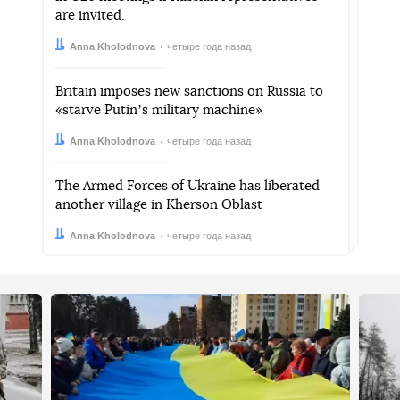
are invited.
Автор:
Дата:
Anna Kholodnova
четыре года назад
Britain imposes new sanctions on Russia to
«starve Putinʼs military machine»
Автор:
Дата:
Anna Kholodnova
четыре года назад
The Armed Forces of Ukraine has liberated
another village in Kherson Oblast
Автор:
Дата:
Anna Kholodnova
четыре года назад