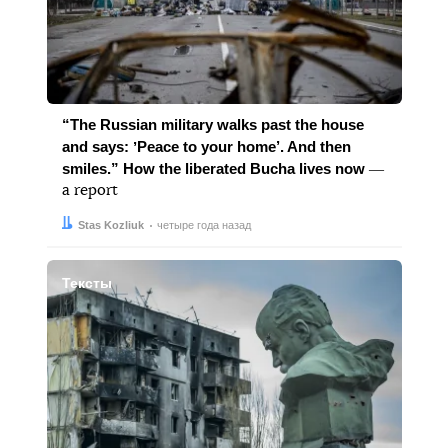
“The Russian military walks past the house
and says: ʼPeace to your home’. And then
smiles.” How the liberated Bucha lives now
―
a report
Автор:
Дата:
Stas Kozliuk
четыре года назад
Тексты