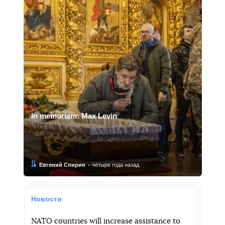
In memoriam: Max Levin
Автор:
Дата:
Евгений Спирин
четыре года назад
Новости
NATO countries will increase assistance to