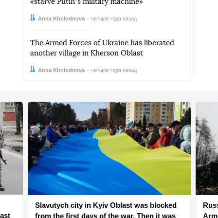
«starve Putinʼs military machine»
Автор:
Дата:
Anna Kholodnova
четыре года назад
The Armed Forces of Ukraine has liberated
another village in Kherson Oblast
Автор:
Дата:
Anna Kholodnova
четыре года назад
Slavutych city in Kyiv Oblast was blocked
Russ
ast
from the first days of the war. Then it was
Arme