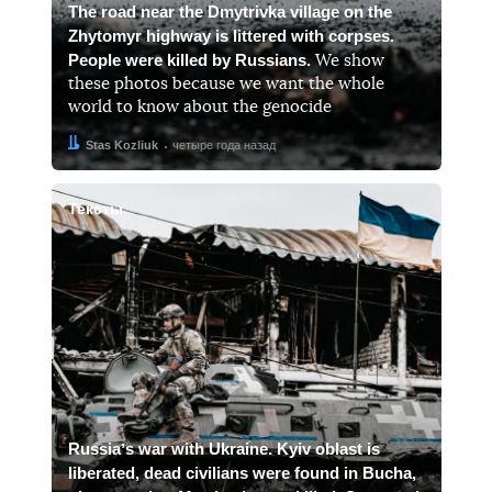
The road near the Dmytrivka village on the
Zhytomyr highway is littered with corpses.
People were killed by Russians.
We show
these photos because we want the whole
world to know about the genocide
Автор:
Дата:
Stas Kozliuk
четыре года назад
Тексты
Russiaʼs war with Ukraine. Kyiv oblast is
liberated, dead civilians were found in Bucha,