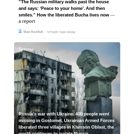
“The Russian military walks past the house
and says: ʼPeace to your home’. And then
smiles.” How the liberated Bucha lives now
―
a report
Автор:
Дата:
Stas Kozliuk
четыре года назад
Тексты
Russiaʼs war with Ukraine. 400 people went
missing in Gostomel, Ukrainian Armed Forces
liberated three villages in Kherson Oblast, the
world continues to isolate Russia