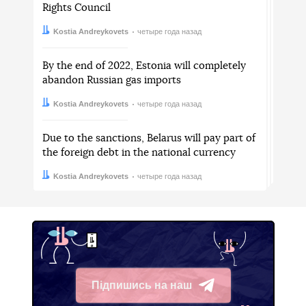
Rights Council
Автор:
Дата:
Kostia Andreykovets
четыре года назад
By the end of 2022, Estonia will completely
abandon Russian gas imports
Автор:
Дата:
Kostia Andreykovets
четыре года назад
Due to the sanctions, Belarus will pay part of
the foreign debt in the national currency
Автор:
Дата:
Kostia Andreykovets
четыре года назад
Підпишись на наш
Telegram