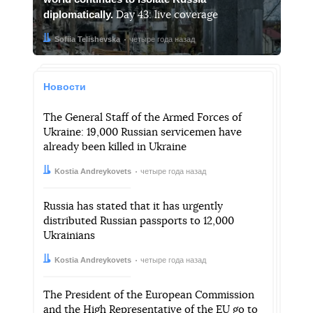
diplomatically.
Day 43: live coverage
Автор:
Дата:
Sofiia Telishevska
четыре года назад
Новости
The General Staff of the Armed Forces of
Ukraine: 19,000 Russian servicemen have
already been killed in Ukraine
Автор:
Дата:
Kostia Andreykovets
четыре года назад
Russia has stated that it has urgently
distributed Russian passports to 12,000
Ukrainians
Автор:
Дата:
Kostia Andreykovets
четыре года назад
The President of the European Commission
and the High Representative of the EU go to