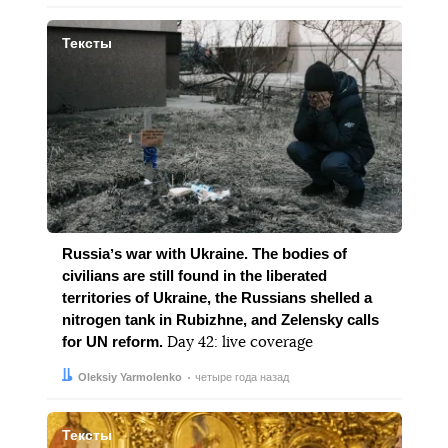
Тексты
Russiaʼs war with Ukraine. The bodies of
civilians are still found in the liberated
territories of Ukraine, the Russians shelled a
nitrogen tank in Rubizhne, and Zelensky calls
for UN reform.
Day 42: live coverage
Автор:
Дата:
Oleksiy Yarmolenko
четыре года назад
Тексты