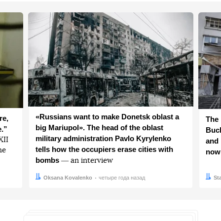
«Russians want to make Donetsk oblast a
re,
The 
big Mariupol». The head of the oblast
e.”
Buch
military administration Pavlo Kyrylenko
ХІІ
and 
tells how the occupiers erase cities with
he
now
bombs
― an interview
Автор:
Дата:
Oksana Kovalenko
четыре года назад
Авто
Дата:
St