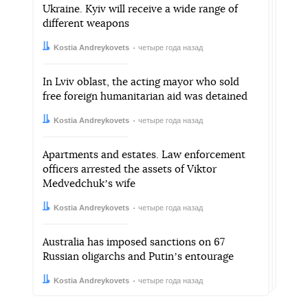
Ukraine. Kyiv will receive a wide range of
different weapons
Автор:
Дата:
Kostia Andreykovets
четыре года назад
In Lviv oblast, the acting mayor who sold
free foreign humanitarian aid was detained
Автор:
Дата:
Kostia Andreykovets
четыре года назад
Apartments and estates. Law enforcement
officers arrested the assets of Viktor
Medvedchukʼs wife
Автор:
Дата:
Kostia Andreykovets
четыре года назад
Australia has imposed sanctions on 67
Russian oligarchs and Putinʼs entourage
Автор:
Дата:
Kostia Andreykovets
четыре года назад