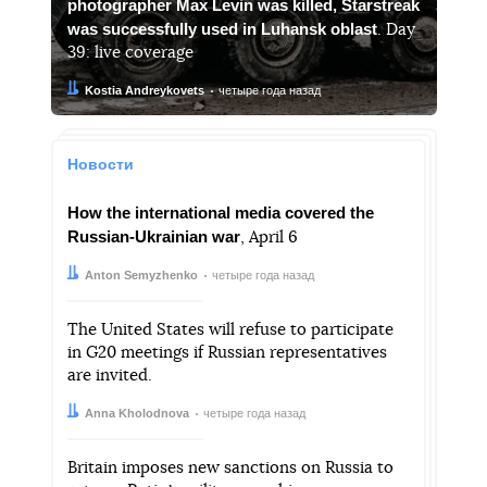
photographer Max Levin was killed, Starstreak
was successfully used in Luhansk oblast
. Day
39: live coverage
Автор:
Дата:
Kostia Andreykovets
четыре года назад
Новости
How the international media covered the
Russian-Ukrainian war
, April 6
Автор:
Дата:
Anton Semyzhenko
четыре года назад
The United States will refuse to participate
in G20 meetings if Russian representatives
are invited.
Автор:
Дата:
Anna Kholodnova
четыре года назад
Britain imposes new sanctions on Russia to