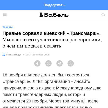
Поддержать
Facebook
Telegram
Twitter
Instagram
Меню
Пои
по
сай
Тексты
Правые сорвали киевский «Трансмарш».
Мы нашли его участников и расспросили,
о чем им не дали сказать
Автор:
Тереза Лащук
Дата:
09:18, 19 ноября 2018
Facebook
Twitter
Telegram
Viber
18 ноября в Киеве должен был состояться
«Трансмарш». ЛГБТ-организация «Инсайт»
приурочила свою акцию к Международному дню
памяти трансгендерных людей, который
отмечается 20 ноября. Через три минуты после
начала правоохранители прекратили акцию,