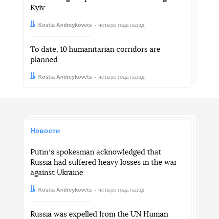
Kyiv
Автор:
Дата:
Kostia Andreykovets
четыре года назад
To date, 10 humanitarian corridors are
planned
Автор:
Дата:
Kostia Andreykovets
четыре года назад
Новости
Putinʼs spokesman acknowledged that
Russia had suffered heavy losses in the war
against Ukraine
Автор:
Дата:
Kostia Andreykovets
четыре года назад
Russia was expelled from the UN Human