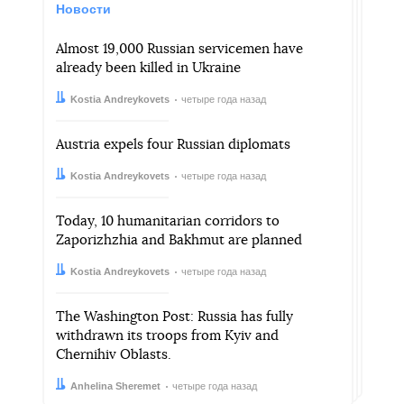
Новости
Almost 19,000 Russian servicemen have
already been killed in Ukraine
Автор:
Дата:
Kostia Andreykovets
четыре года назад
Austria expels four Russian diplomats
Автор:
Дата:
Kostia Andreykovets
четыре года назад
Today, 10 humanitarian corridors to
Zaporizhzhia and Bakhmut are planned
Автор:
Дата:
Kostia Andreykovets
четыре года назад
The Washington Post: Russia has fully
withdrawn its troops from Kyiv and
Chernihiv Oblasts.
Автор:
Дата:
Anhelina Sheremet
четыре года назад