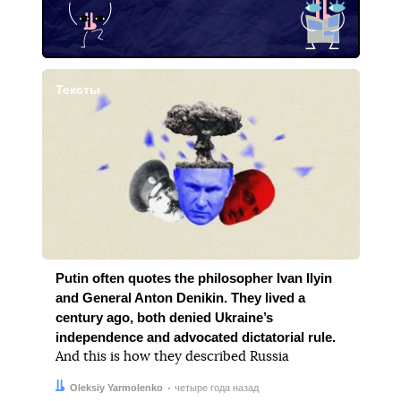
Тексты
Putin often quotes the philosopher Ivan Ilyin
and General Anton Denikin. They lived a
century ago, both denied Ukraine’s
independence and advocated dictatorial rule.
And this is how they described Russia
Автор:
Дата:
Oleksiy Yarmolenko
четыре года назад