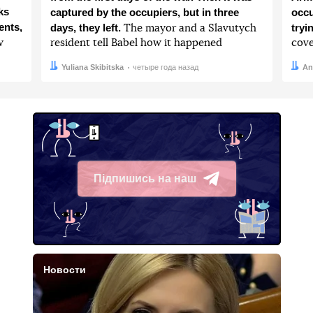
ks
captured by the occupiers, but in three
occu
ents,
days, they left.
tryi
The mayor and a Slavutych
w
resident tell Babel how it happened
cove
Автор:
Дата:
Yuliana Skibitska
четыре года назад
Авто
Дата:
An
Підпишись на наш
Telegram
Новости