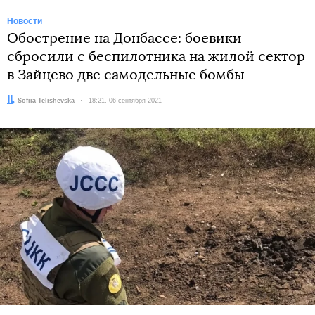
Новости
Обострение на Донбассе: боевики
сбросили с беспилотника на жилой сектор
в Зайцево две самодельные бомбы
Автор:
Sofiia Telishevska
Дата:
18:21, 06 сентября 2021