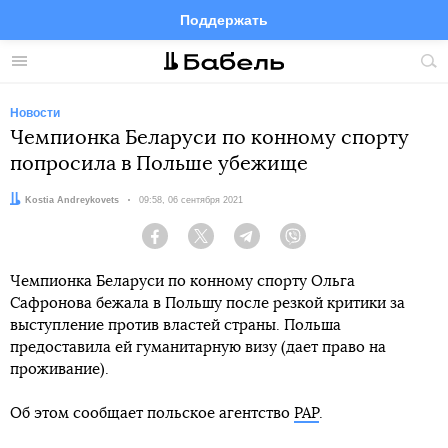
Поддержать
Facebook
Telegram
Twitter
Instagram
Меню
Пои
по
сай
Новости
Чемпионка Беларуси по конному спорту
попросила в Польше убежище
Автор:
Kostia Andreykovets
Дата:
09:58, 06 сентября 2021
Facebook
Twitter
Telegram
Viber
Чемпионка Беларуси по конному спорту Ольга
Сафронова бежала в Польшу после резкой критики за
выступление против властей страны. Польша
предоставила ей гуманитарную визу (дает право на
проживание).
Об этом сообщает польское агентство
PAP
.