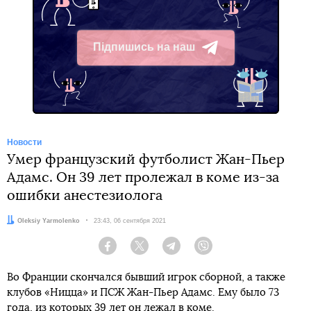
Підпишись на наш
Telegram
Новости
Умер французский футболист Жан-Пьер
Адамс. Он 39 лет пролежал в коме из-за
ошибки анестезиолога
Автор:
Oleksiy Yarmolenko
Дата:
23:43, 06 сентября 2021
Facebook
Twitter
Telegram
Viber
Во Франции скончался бывший игрок сборной, а также
клубов «Ницца» и ПСЖ Жан-Пьер Адамс. Ему было 73
года, из которых 39 лет он лежал в коме.