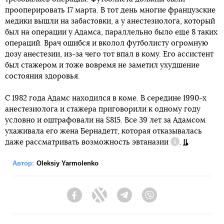
прооперировать 17 марта. В тот день многие французские
медики вышли на забастовки, а у анестезиолога, который
был на операции у Адамса, параллельно было еще 8 таких
операций. Врач ошибся и вколол футболисту огромную
дозу анестезии, из-за чего тот впал в кому. Его ассистент
был стажером и тоже вовремя не заметил ухудшение
состояния здоровья.
С 1982 года Адамс находился в коме. В середине 1990-х
анестезиолога и стажера приговорили к одному году
условно и оштрафовали на $815. Все 39 лет за Адамсом
ухаживала его жена Бернадетт, которая отказывалась
даже рассматривать возможность
эвтаназии
.
Справка
Автор:
Oleksiy Yarmolenko
Facebook
Twitter
Telegram
Viber