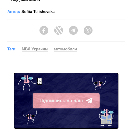
Автор:
Sofiia Telishevska
Facebook
Twitter
Telegram
Viber
Теги:
МВД Украины
автомобили
Підпишись на наш
Telegram