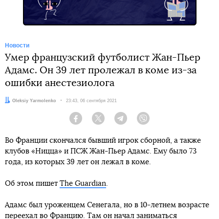
Новости
Умер французский футболист Жан-Пьер
Адамс. Он 39 лет пролежал в коме из-за
ошибки анестезиолога
Автор:
Oleksiy Yarmolenko
Дата:
23:43, 06 сентября 2021
Facebook
Twitter
Telegram
Viber
Во Франции скончался бывший игрок сборной, а также
клубов «Ницца» и ПСЖ Жан-Пьер Адамс. Ему было 73
года, из которых 39 лет он лежал в коме.
Об этом пишет
The Guardian
.
Адамс был уроженцем Сенегала, но в 10-летнем возрасте
переехал во Францию. Там он начал заниматься