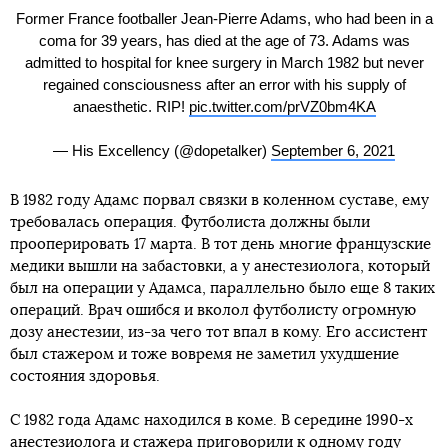
Former France footballer Jean-Pierre Adams, who had been in a
coma for 39 years, has died at the age of 73. Adams was
admitted to hospital for knee surgery in March 1982 but never
regained consciousness after an error with his supply of
anaesthetic. RIP!
pic.twitter.com/prVZ0bm4KA
— His Excellency (@dopetalker)
September 6, 2021
В 1982 году Адамс порвал связки в коленном суставе, ему
требовалась операция. Футболиста должны были
прооперировать 17 марта. В тот день многие французские
медики вышли на забастовки, а у анестезиолога, который
был на операции у Адамса, параллельно было еще 8 таких
операций. Врач ошибся и вколол футболисту огромную
дозу анестезии, из-за чего тот впал в кому. Его ассистент
был стажером и тоже вовремя не заметил ухудшение
состояния здоровья.
С 1982 года Адамс находился в коме. В середине 1990-х
анестезиолога и стажера приговорили к одному году