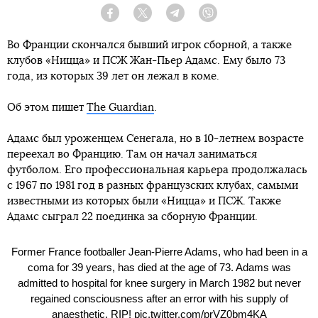
Facebook
Twitter
Telegram
Viber
Во Франции скончался бывший игрок сборной, а также
клубов «Ницца» и ПСЖ Жан-Пьер Адамс. Ему было 73
года, из которых 39 лет он лежал в коме.
Об этом пишет
The Guardian
.
Адамс был уроженцем Сенегала, но в 10-летнем возрасте
переехал во Францию. Там он начал заниматься
футболом. Его профессиональная карьера продолжалась
с 1967 по 1981 год в разных французских клубах, самыми
известными из которых были «Ницца» и ПСЖ. Также
Адамс сыграл 22 поединка за сборную Франции.
Former France footballer Jean-Pierre Adams, who had been in a
coma for 39 years, has died at the age of 73. Adams was
admitted to hospital for knee surgery in March 1982 but never
regained consciousness after an error with his supply of
anaesthetic. RIP!
pic.twitter.com/prVZ0bm4KA