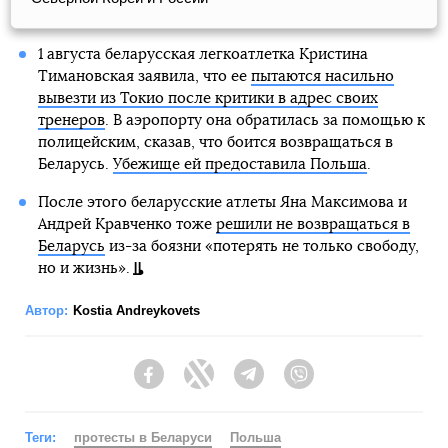
1 августа беларусская легкоатлетка Кристина
Тимановская заявила, что ее
пытаются насильно
вывезти из Токио после критики в адрес своих
тренеров
. В аэропорту она обратилась за помощью к
полицейским, сказав, что боится возвращаться в
Беларусь.
Убежище ей предоставила Польша
.
После этого беларусские атлеты Яна Максимова и
Андрей Кравченко тоже
решили не возвращаться в
Беларусь
из-за боязни «потерять не только свободу,
но и жизнь».
Автор:
Kostia Andreykovets
Facebook
Twitter
Telegram
Viber
Теги:
протесты в Беларуси
Польша