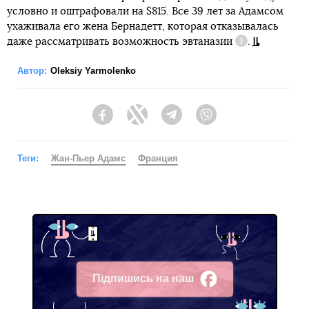
условно и оштрафовали на $815. Все 39 лет за Адамсом
ухаживала его жена Бернадетт, которая отказывалась
даже рассматривать возможность
эвтаназии
.
Справка
Автор:
Oleksiy Yarmolenko
Facebook
Twitter
Telegram
Viber
Теги:
Жан-Пьер Адамс
Франция
Підпишись на наш
Facebook