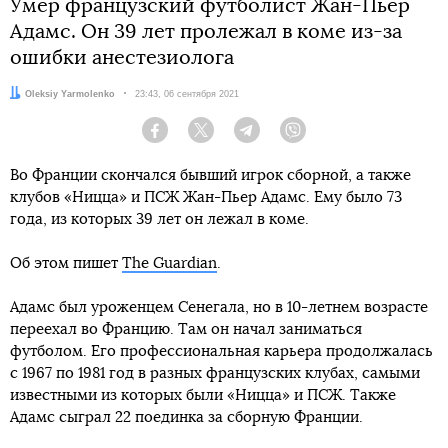
Умер французский футболист Жан-Пьер
Адамс. Он 39 лет пролежал в коме из-за
ошибки анестезиолога
Автор:
Oleksiy Yarmolenko
Дата:
23:43, 06 сентября 2021
Facebook
Twitter
Telegram
Viber
Во Франции скончался бывший игрок сборной, а также
клубов «Ницца» и ПСЖ Жан-Пьер Адамс. Ему было 73
года, из которых 39 лет он лежал в коме.
Об этом пишет
The Guardian
.
Адамс был уроженцем Сенегала, но в 10-летнем возрасте
переехал во Францию. Там он начал заниматься
футболом. Его профессиональная карьера продолжалась
с 1967 по 1981 год в разных французских клубах, самыми
известными из которых были «Ницца» и ПСЖ. Также
Адамс сыграл 22 поединка за сборную Франции.