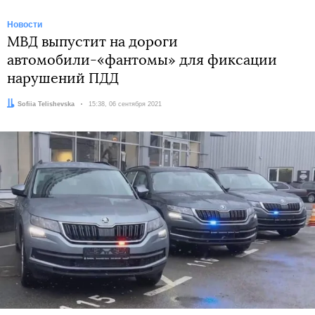
Новости
МВД выпустит на дороги
автомобили-«фантомы» для фиксации
нарушений ПДД
Автор:
Sofiia Telishevska
Дата:
15:38, 06 сентября 2021