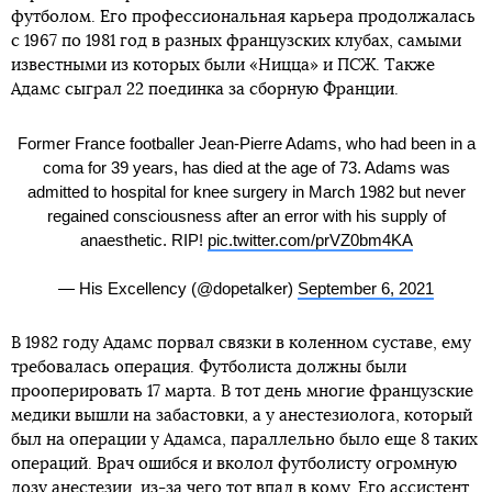
футболом. Его профессиональная карьера продолжалась
с 1967 по 1981 год в разных французских клубах, самыми
известными из которых были «Ницца» и ПСЖ. Также
Адамс сыграл 22 поединка за сборную Франции.
Former France footballer Jean-Pierre Adams, who had been in a
coma for 39 years, has died at the age of 73. Adams was
admitted to hospital for knee surgery in March 1982 but never
regained consciousness after an error with his supply of
anaesthetic. RIP!
pic.twitter.com/prVZ0bm4KA
— His Excellency (@dopetalker)
September 6, 2021
В 1982 году Адамс порвал связки в коленном суставе, ему
требовалась операция. Футболиста должны были
прооперировать 17 марта. В тот день многие французские
медики вышли на забастовки, а у анестезиолога, который
был на операции у Адамса, параллельно было еще 8 таких
операций. Врач ошибся и вколол футболисту огромную
дозу анестезии, из-за чего тот впал в кому. Его ассистент