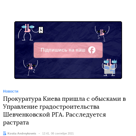
Підпишись на наш
Facebook
Новости
Прокуратура Киева пришла с обысками в
Управление градостроительства
Шевченковской РГА. Расследуется
растрата
Автор:
Kostia Andreykovets
Дата:
12:41, 06 сентября 2021