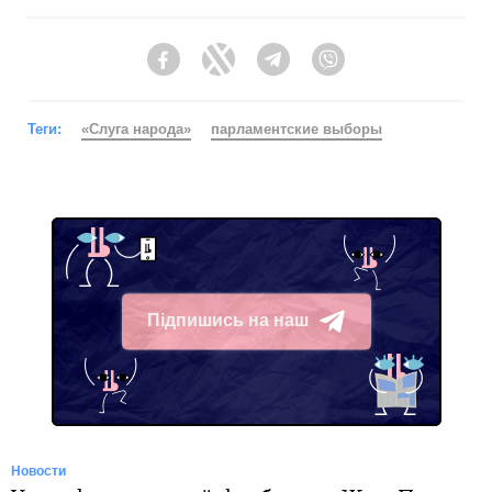
Facebook
Twitter
Telegram
Viber
Теги:
«Слуга народа»
парламентские выборы
Підпишись на наш
Telegram
Новости