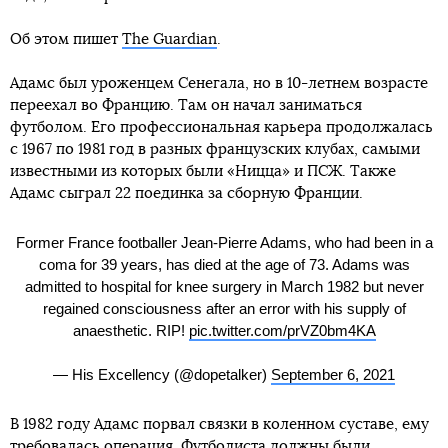
Об этом пишет
The Guardian
.
Адамс был уроженцем Сенегала, но в 10-летнем возрасте
переехал во Францию. Там он начал заниматься
футболом. Его профессиональная карьера продолжалась
с 1967 по 1981 год в разных французских клубах, самыми
известными из которых были «Ницца» и ПСЖ. Также
Адамс сыграл 22 поединка за сборную Франции.
Former France footballer Jean-Pierre Adams, who had been in a
coma for 39 years, has died at the age of 73. Adams was
admitted to hospital for knee surgery in March 1982 but never
regained consciousness after an error with his supply of
anaesthetic. RIP!
pic.twitter.com/prVZ0bm4KA
— His Excellency (@dopetalker)
September 6, 2021
В 1982 году Адамс порвал связки в коленном суставе, ему
требовалась операция. Футболиста должны были