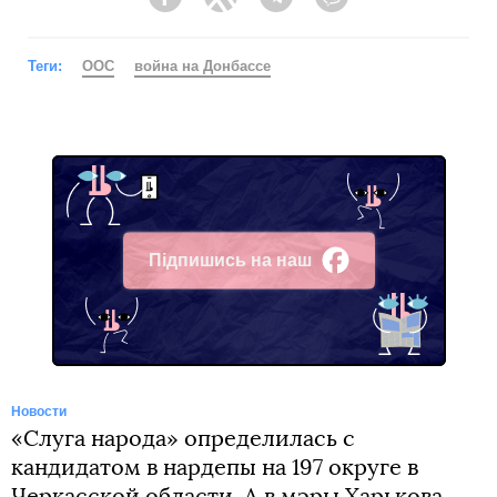
Facebook
Twitter
Telegram
Viber
Теги:
ООС
война на Донбассе
Підпишись на наш
Facebook
Новости
«Слуга народа» определилась с
кандидатом в нардепы на 197 округе в