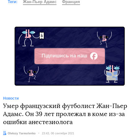
Теги:
Жан-Пьер Адамс
Франция
Підпишись на наш
Facebook
Новости
Умер французский футболист Жан-Пьер
Адамс. Он 39 лет пролежал в коме из-за
ошибки анестезиолога
Автор:
Oleksiy Yarmolenko
Дата:
23:43, 06 сентября 2021