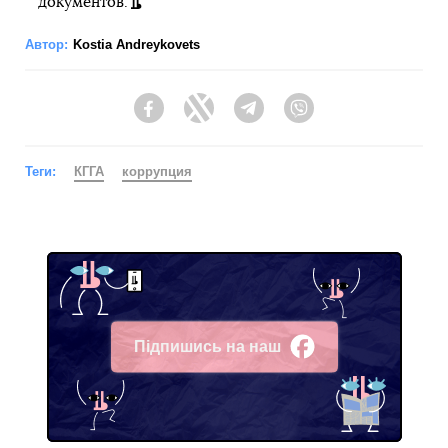
документов.
Автор:
Kostia Andreykovets
Facebook
Twitter
Telegram
Viber
Теги:
КГГА
коррупция
Підпишись на наш
Facebook