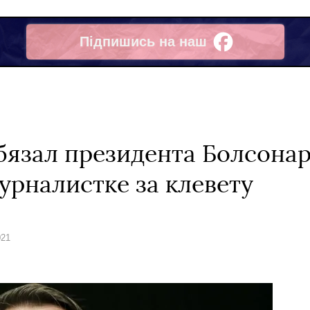
Підпишись на наш
Facebook
бязал президента Болсона
рналистке за клевету
021