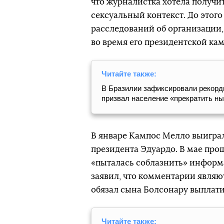
что журналистка хотела получи
сексуальный контекст. До этог
расследований об организации,
во время его президентской кам
Читайте также:
В Бразилии зафиксировали рекордн
призвал население «прекратить н
В январе Кампос Мелло выиграл
президента Эдуардо. В мае про
«пыталась соблазнить» информат
заявил, что комментарии являю
обязал сына Болсонару выплати
Читайте также: