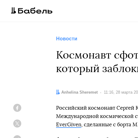
Новости
Космонавт сфот
который заблок
Автор:
Anhelina Sheremet
Дата:
11:16, 28 марта 2
Российский космонавт Сергей К
Facebook
Международной космической с
EverGiven
, сделанные с борта М
Twitter