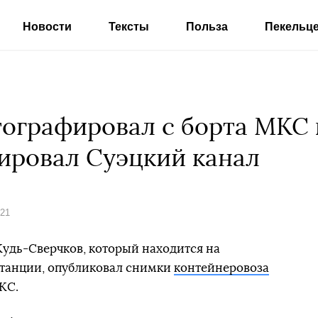
Новости
Тексты
Польза
Пекельц
ографировал с борта МКС 
ировал Суэцкий канал
021
удь-Сверчков, который находится на
танции, опубликовал снимки
контейнеровоза
КС.