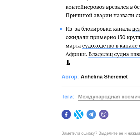
контейнеровоз врезался в б
Причиной аварии назвали си
Из-за блокировки канала
це
ожидали примерно 150 крупн
марта
судоходство в канале
Африки.
Владелец судна изв
Автор:
Anhelina Sheremet
Теги:
Международная космич
Facebook
Twitter
Telegram
Viber
Заметили ошибку? Выделите ее и нажм