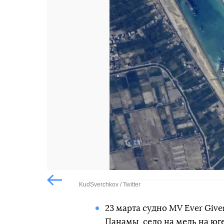
Попередній слайд
KudSverchkov / Twitter
Попередній слайд
23 марта судно MV Ever Giv
Панамы, село на мель на юг