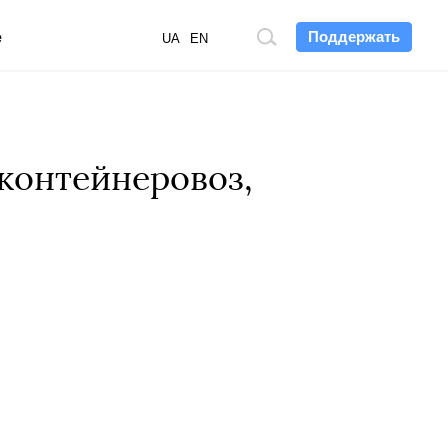
Поддержать
е
Поиск
UA
EN
по
сайту
контейнеровоз,