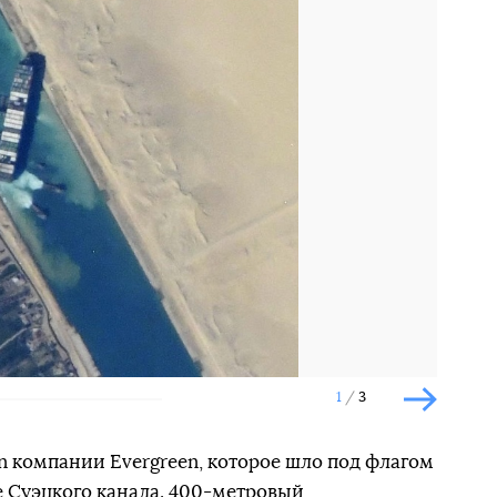
Наступний слайд
1
3
Наступн
en компании Evergreen, которое шло под флагом
е Суэцкого канала. 400-метровый