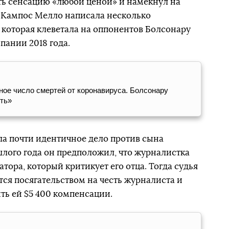
ть сенсацию «любой ценой» и намекнул на
о Кампос Мелло написала несколько
 которая клеветала на оппонентов Болсонару
пании 2018 года.
ое число смертей от коронавируса. Болсонару
ыть»
а почти идентичное дело против сына
шлого года он предположил, что журналистка
ора, который критикует его отца. Тогда судья
тся посягательством на честь журналиста и
ть ей $5 400 компенсации.