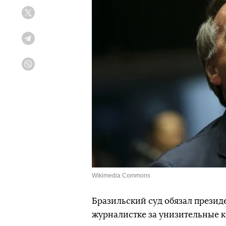
Twitter
Telegram
Viber
Wikimedia Commons
Бразильский суд обязал прези
журналистке за унизительные к