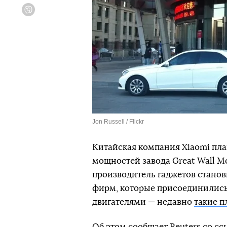
Viber
Jon Russell / Flickr
Китайская компания Xiaomi пла
мощностей завода Great Wall M
производитель гаджетов стано
фирм, которые присоединились 
двигателями — недавно
такие п
Об этом
сообщает
Reuters со с