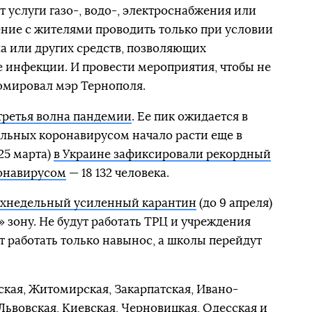
 услуги газо-, водо-, электроснабжения или
ние с жителями проводить только при условии
а или других средств, позволяющих
 инфекции. И провести мероприятия, чтобы не
юмировал мэр Тернополя.
третья волна пандемии
. Ее пик ожидается в
ольных коронавирусом начало расти еще в
25 марта)
в Украине зафиксировали рекордный
онавирусом
— 18 132 человека.
ехнедельный усиленный карантин
(до 9 апреля)
 зону. Не будут работать ТРЦ и учреждения
т работать только навынос, а школы перейдут
.
кая, Житомирская, Закарпатская, Ивано-
Львовская, Киевская, Черновицкая, Одесская и