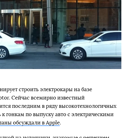
нирует строить электрокары на базе
otor. Сейчас всемирно известный
вится последним в ряду высокотехнологичных
к гонкам по выпуску авто с электрическими
ланы обсуждали в Apple
.
сылкой на источники, знакомые с решением