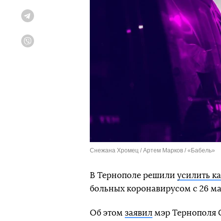
Telegram
Viber
Снежана Хромец / Артем Марков / «Бабель»
В Тернополе решили
усилить к
больных коронавирусом с 26 ма
Об этом
заявил
мэр Тернополя С