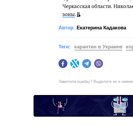
Черкасская области. Никола
зоны
.
Автор:
Екатерина Кадакова
Теги:
карантин в Украине
ко
Facebook
Twitter
Telegram
Viber
Заметили ошибку? Выделите ее и нажм