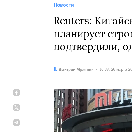
Новости
Reuters: Китай
планирует стро
подтвердили, о
Автор:
Дмитрий Мрачник
Дата:
16:38, 26 марта 2
Facebook
Twitter
Telegram