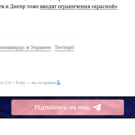
ев и Днепр тоже
вводят ограничения «красной»
ронавирус в Украине
Ternopil
ите
Ctrl
+
Enter
— мы исправим
Підпишись на наш
Telegram