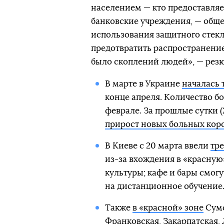
населением — кто предоставляет
банковские учреждения, — обще
использования защитного стекл
предотвратить распространение
было скоплений людей», — рез
В марте в Украине
началась 
конце апреля. Количество б
феврале. За прошлые сутки (
прирост новых больных кор
В Киеве с 20 марта ввели
тр
из-за вхождения в «красную»
культуры; кафе и бары смогу
на дистанционное обучение
Также
в «красной» зоне
Сумс
Франковская, Закарпатская, 