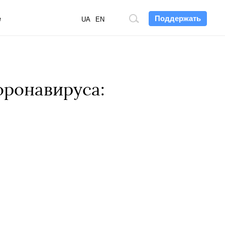
Поддержать
е
Поиск
UA
EN
по
сайту
оронавируса: