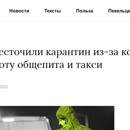
Новости
Тексты
Польза
Пекельц
есточили карантин из-за к
оту общепита и такси
 2021