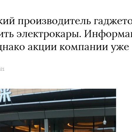
ский производитель гаджето
ить электрокары. Информа
днако акции компании уже
021