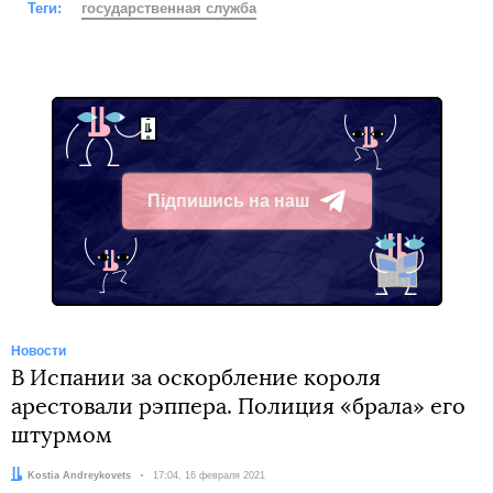
Теги:
государственная служба
Підпишись на наш
Telegram
Новости
В Испании за оскорбление короля
арестовали рэппера. Полиция «брала» его
штурмом
Автор:
Kostia Andreykovets
Дата:
17:04, 16 февраля 2021