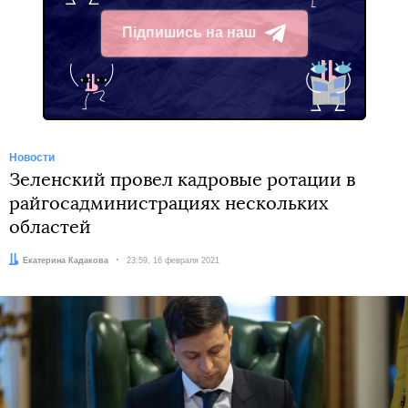
Підпишись на наш
Telegram
Новости
Зеленский провел кадровые ротации в
райгосадминистрациях нескольких
областей
Автор:
Екатерина Кадакова
Дата:
23:59, 16 февраля 2021