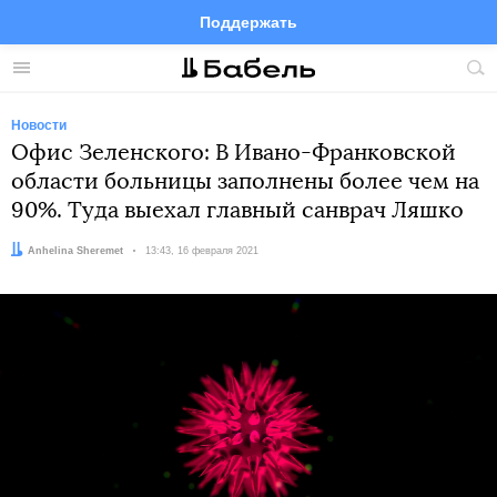
Поддержать
Facebook
Telegram
Twitter
Instagram
Меню
Пои
по
сай
Новости
Офис Зеленского: В Ивано-Франковской
области больницы заполнены более чем на
90%. Туда выехал главный санврач Ляшко
Автор:
Anhelina Sheremet
Дата:
13:43, 16 февраля 2021