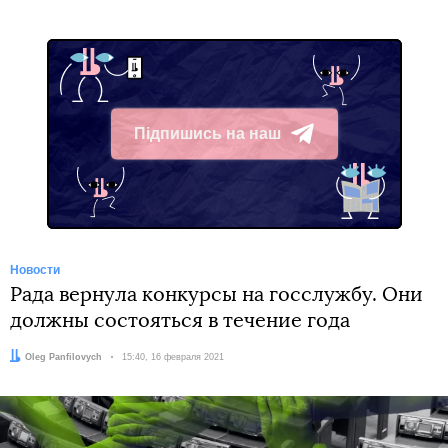
Підпишись на наш
Telegram
Новости
Рада вернула конкурсы на госслужбу. Они
должны состояться в течение года
Автор:
Oleg Panfilovych
Дата:
15:40, 16 февраля 2021