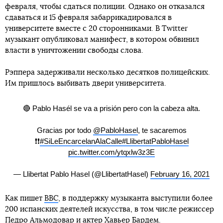
февраля, чтобы сдаться полиции. Однако он отказался
сдаваться и 15 февраля забаррикадировался в
университете вместе с 20 сторонниками. В Twitter
музыкант опубликовал манифест, в котором обвинил
власти в уничтожении свободы слова.
Рэппера задерживали несколько десятков полицейских.
Им пришлось выбивать двери университета.
🔴 Pablo Hasél se va a prisión pero con la cabeza alta.
Gracias por todo
@PabloHasel
, te sacaremos
❗❗
#SiLeEncarcelanAlaCalle
#LlibertatPabloHasel
pic.twitter.com/ytqxlw3z3E
— Llibertat Pablo Hasel (@LlibertatHasel)
February 16, 2021
Как пишет
BBC
, в поддержку музыканта выступили более
200 испанских деятелей искусства, в том числе режиссер
Педро Альмодовар и актер Хавьер Бардем.