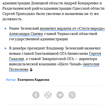
администрации Донецкой области Андрей Бондаренко и
Раздельнянской райгосадминистрации Одесской области
Сергей Приходько были уволены и назначены на ту же
должность.
Ранее Зеленский
назначил нардепа от «Слуги народа»
Александра Скичко
главой Черкасской областной
государственной администрации.
В декабре президент Владимир Зеленский назначил
новым главой Хмельницкой ОГА бизнесмена
Сергея
Гамалия
, а главой Закарпатской ОГА — директора
винодельческой компании «Шато Чизай»
Анатолия
Полоскова
.
Автор:
Екатерина Кадакова
Facebook
Twitter
Telegram
Viber