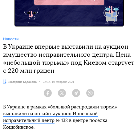
Facebook
Новости
В Украине впервые выставили на аукцион
имущество исправительного центра. Цена
«небольшой тюрьмы» под Киевом стартует
с 220 млн гривен
Автор:
Екатерина Кадакова
Дата:
22:32, 16 февраля 2021
Facebook
Twitter
Telegram
Viber
В Украине в рамках «большой распродажи тюрем»
выставили на онлайн-аукцион Ирпенский
исправительный центр
№ 132 в центре поселка
Коцюбинское.