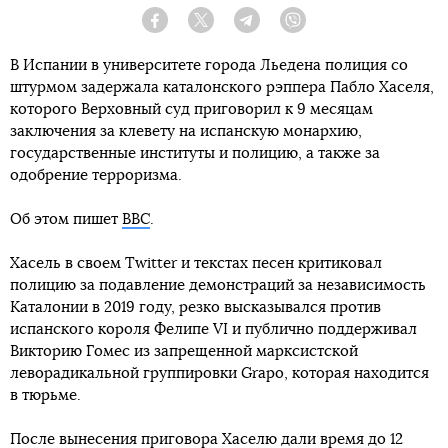
Facebook
Twitter
Telegram
Viber
В Испании в университете города Льедена полиция со
штурмом задержала каталонского рэппера Пабло Хаселя,
которого Верховный суд приговорил к 9 месяцам
заключения за клевету на испанскую монархию,
государственные институты и полицию, а также за
одобрение терроризма.
Об этом пишет
BBC
.
Хасель в своем Twitter и текстах песен критиковал
полицию за подавление демонстраций за независимость
Каталонии в 2019 году, резко высказывался против
испанского короля Фелипе VI и публично поддерживал
Викторию Гомес из запрещенной марксистской
леворадикальной группировки Grapo, которая находится
в тюрьме.
После вынесения приговора Хаселю дали время до 12