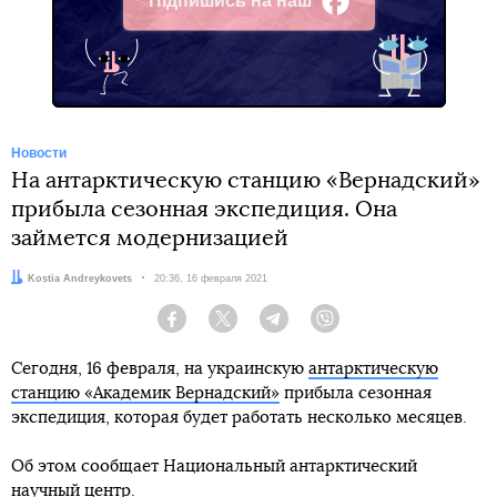
Підпишись на наш
Facebook
Новости
На антарктическую станцию «Вернадский»
прибыла сезонная экспедиция. Она
займется модернизацией
Автор:
Kostia Andreykovets
Дата:
20:36, 16 февраля 2021
Facebook
Twitter
Telegram
Viber
Сегодня, 16 февраля, на украинскую
антарктическую
станцию ​​«Академик Вернадский»
прибыла сезонная
экспедиция, которая будет работать несколько месяцев.
Об этом сообщает Национальный антарктический
научный центр.