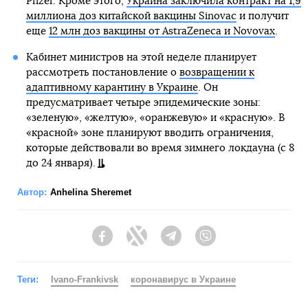
Pfizer. Кроме этого,
Украина заключила контракт на 1,9
миллиона доз китайской вакцины Sinovac
и получит
еще
12 млн доз вакцины от AstraZeneca и Novovax
.
Кабинет министров на этой неделе планирует
рассмотреть постановление о
возвращении к
адаптивному карантину в Украине
. Он
предусматривает четыре эпидемические зоны:
«зеленую», «желтую», «оранжевую» и «красную». В
«красной» зоне планируют вводить ограничения,
которые действовали во время зимнего локдауна (с 8
до 24 января).
Автор:
Anhelina Sheremet
Facebook
Twitter
Telegram
Viber
Теги:
Ivano-Frankivsk
коронавирус в Украине