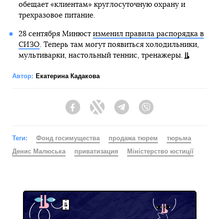
обещает «клиентам» круглосуточную охрану и
трехразовое питание.
28 сентября Минюст
изменил правила распорядка в
СИЗО
. Теперь там могут появиться холодильники,
мультиварки, настольный теннис, тренажеры.
Автор:
Екатерина Кадакова
Facebook
Twitter
Telegram
Viber
Теги:
Фонд госимущества
продажа тюрем
тюрьма
Денис Малюська
приватизация
Міністерство юстиції