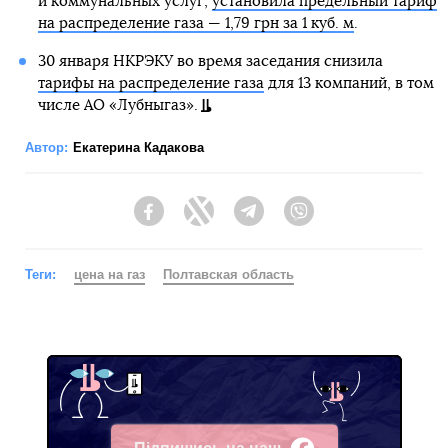
и коммунальных услуг,
установила предельный тариф
на распределение газа — 1,79 грн за 1 куб. м
.
30 января НКРЭКУ во время заседания снизила
тарифы на распределение газа
для 13 компаний, в том
числе АО «Лубныгаз».
Автор:
Екатерина Кадакова
Facebook
Twitter
Telegram
Viber
Теги:
цена на газ
Полтавская область