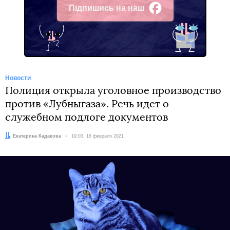
Підпишись на наш
Facebook
Новости
Полиция открыла уголовное производство
против «Лубныгаза». Речь идет о
служебном подлоге документов
Автор:
Екатерина Кадакова
Дата:
19:03, 16 февраля 2021