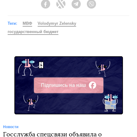
Facebook
Twitter
Telegram
Viber
Теги:
МВФ
Volodymyr Zelensky
государственный бюджет
Підпишись на наш
Facebook
Новости
Госслужба спецсвязи объявила о