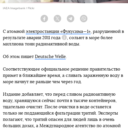
IAEA Imagebank / Flickr
Facebook
Twitter
Telegram
Viber
С атомной
электростанции «Фукусима—1»
, разрушенной в
результате
аварии 2011 года
, сольют в море более
Справка
миллиона тонн радиоактивной воды.
Об этом пишет
Deutsche Welle
.
Соответствующее официальное решение правительство
примет в ближайшее время, а сливать зараженную воду в
море начнут не раньше чем через год.
Издание добавляет, что перед сливом радиоактивную
воду, хранящуюся сейчас почти в тысяче контейнеров,
тщательно очистят. После очистки в воде останется
только не поддающийся фильтрации тритий. Эксперты
полагают, что тритий опасен для людей лишь в очень
больших дозах, а Международное агентство по атомной