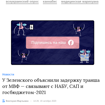
всеукраинский опрос
каннабис
медицинская марихуана
Підпишись на наш
Facebook
Новости
У Зеленского объяснили задержку транша
от МВФ — связывают с НАБУ, САП и
госбюджетом-2021
Автор:
Виктория Мартынюк
Дата:
14:28, 16 октября 2020