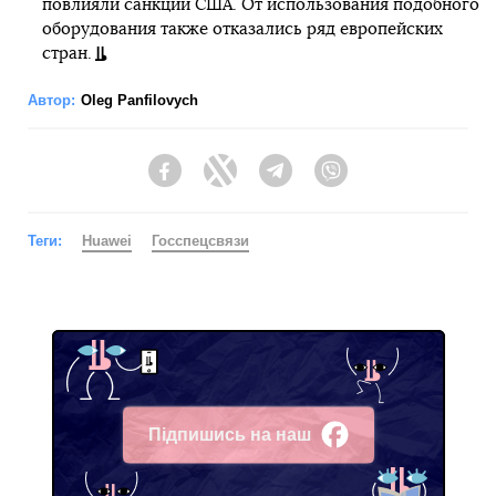
повлияли санкции США. От использования подобного
оборудования также отказались ряд европейских
стран.
Автор:
Oleg Panfilovych
Facebook
Twitter
Telegram
Viber
Теги:
Huawei
Госспецсвязи
Підпишись на наш
Facebook