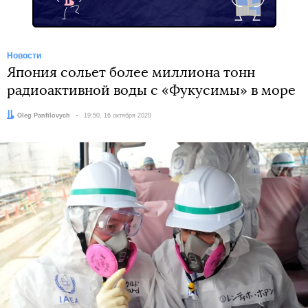
Новости
Япония сольет более миллиона тонн
радиоактивной воды с «Фукусимы» в море
Автор:
Oleg Panfilovych
Дата:
19:50, 16 октября 2020