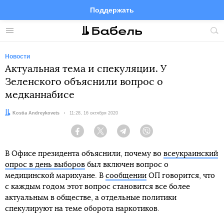
Поддержать
Facebook
Telegram
Twitter
Instagram
Меню
Пои
по
сай
Новости
Актуальная тема и спекуляции. У
Зеленского объяснили вопрос о
медканнабисе
Автор:
Kostia Andreykovets
Дата:
11:28, 16 октября 2020
Facebook
Twitter
Telegram
Viber
В Офисе президента объяснили, почему во
всеукраинский
опрос в день выборов
был включен вопрос о
медицинской марихуане. В
сообщении
ОП говорится, что
с каждым годом этот вопрос становится все более
актуальным в обществе, а отдельные политики
спекулируют на теме оборота наркотиков.