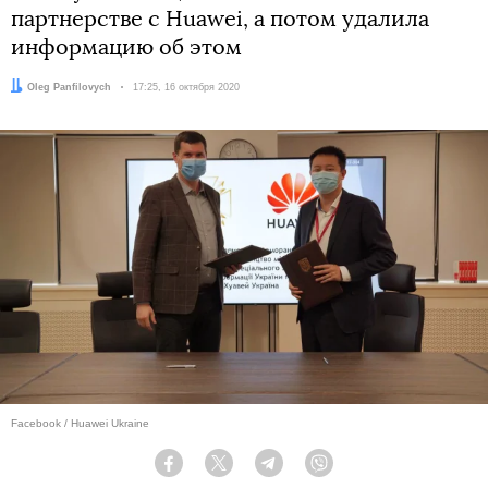
партнерстве с Huawei, а потом удалила
информацию об этом
Автор:
Oleg Panfilovych
Дата:
17:25, 16 октября 2020
Facebook / Huawei Ukraine
Facebook
Twitter
Telegram
Viber