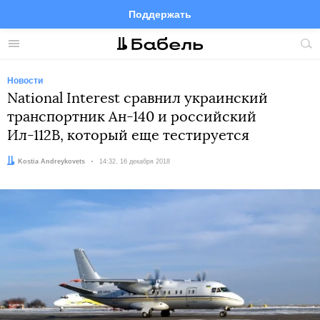
Поддержать
Facebook
Telegram
Twitter
Instagram
Меню
Пои
по
сай
Новости
National Interest сравнил украинский
транспортник Ан-140 и российский
Ил-112В, который еще тестируется
Автор:
Kostia Andreykovets
Дата:
14:32, 16 декабря 2018