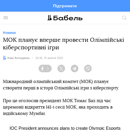
Підтримати
Facebook
Telegram
Twitter
Instagram
Меню
По
по
сай
Новини
МОК планує вперше провести Олімпійські
кіберспортивні ігри
Автор:
Анна Холоднова
Дата:
16:36, 15 жовтня 2023
1
Facebook
Twitter
Telegram
Viber
Міжнародний олімпійський комітет (МОК) планує
створити перші в історії Олімпійські ігри з кіберспорту.
Про це оголосив президент МОК Томас Бах під час
церемонії відкриття 141-ї сесії МОК, яка проходить в
індійському Мумбаї.
IOC President announces plans to create Olympic Esports