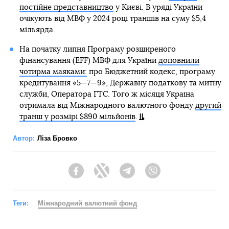
постійне представництво
у Києві. В уряді України
очікують від МВФ у 2024 році траншів на суму $5,4
мільярда.
На початку липня Програму розширеного
фінансування (EFF) МВФ для України
доповнили
чотирма маяками:
про Бюджетний кодекс, програму
кредитування «5—7—9», Державну податкову та митну
служби, Оператора ГТС. Того ж місяця Україна
отримала від Міжнародного валютного фонду
другий
транш у розмірі $890 мільйонів
.
Автор:
Ліза Бровко
Facebook
Twitter
Telegram
Viber
Теги:
Міжнародний валютний фонд