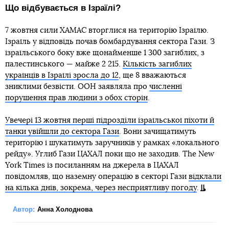
Що відбувається в Ізраїлі?
7 жовтня сили ХАМАС вторглися на територію Ізраїлю.
Ізраїль у відповідь почав бомбардування сектора Гази. З
ізраїльського боку вже щонайменше 1 300 загиблих, з
палестинського — майже 2 215.
Кількість загиблих
українців в Ізраїлі зросла до 12
, ще 8 вважаються
зниклими безвісти. ООН заявляла про
численні
порушення прав людини з обох сторін
.
Увечері 13 жовтня перші підрозділи ізраїльської піхоти й
танки увійшли до сектора Гази
. Вони зачищатимуть
територію і шукатимуть заручників у рамках «локального
рейду». Углиб Гази ЦАХАЛ поки що не заходив. The New
York Times із посиланням на джерела в ЦАХАЛ
повідомляв, що наземну операцію в секторі Гази
відклали
на кілька днів, зокрема, через несприятливу погоду
.
Автор:
Анна Холоднова