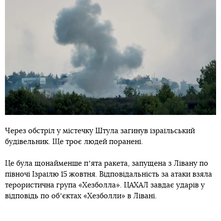
Через обстріл у містечку Штула загинув ізраїльський
будівельник. Ще троє людей поранені.
Це була щонайменше пʼята ракета, запущена з Лівану по
півночі Ізраїлю 15 жовтня. Відповідальність за атаки взяла
терористична група «Хезболла». ЦАХАЛ завдає ударів у
відповідь по обʼєктах «Хезболли» в Лівані.