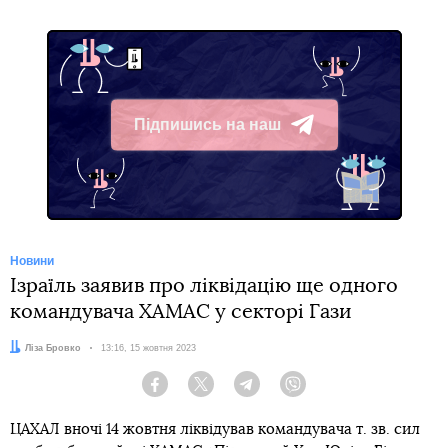
Підпишись на наш
Telegram
Новини
Ізраїль заявив про ліквідацію ще одного
командувача ХАМАС у секторі Гази
Автор:
Ліза Бровко
Дата:
13:16, 15 жовтня 2023
Facebook
Twitter
Telegram
Viber
ЦАХАЛ вночі 14 жовтня ліквідував командувача т. зв. сил