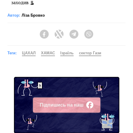
заходив.
Автор:
Ліза Бровко
Facebook
Twitter
Telegram
Viber
Теги:
ЦАХАЛ
ХАМАС
Ізраїль
сектор Гази
Підпишись на наш
Facebook