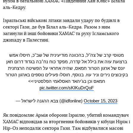
нухба в батальйоні ХАМАС «Південний Хан Юніс» Білала
аль-Кедру.
Ізраїльські військові літаки завдали удару по будівлі в
секторі Гази, де був Білал аль-Кедра. Разом з ним
загинули й інші бойовики ХАМАС та руху Ісламського
джихаду в Палестині.
מטוסי קרב של צה"ל, בהכוונה מודיעינית של שב"כ, חיסלו אמש
ברצועת עזה את בילל אל קדרה, מפקד כוח נח׳בה בגדוד דרום חאן
יונס של ארגון הטרור חמאס, שהיה אחראי על הפשיטה הרצחנית
בקיבוצים נירים וניר עוז. בנוסף, חוסלו פעילים נוספים בארגון הטרור
חמאס וכן בג'יהאד האסלאמי הפלסטיני>>
pic.twitter.com/sKIKuDrQoF
— צבא ההגנה לישראל (@idfonline)
October 15, 2023
Як повідомляє Армія оборони Ізраїлю, убитий командувач
ХАМАС відповідав за вторгнення бойовиків у кібуци Нірім і
Нір-Оз неподалік сектора Гази. Там відбувалися масові