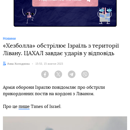
Telegram
Новини
«Хезболла» обстрілює Ізраїль з території
Лівану. ЦАХАЛ завдає ударів у відповідь
Автор:
Анна Холоднова
Дата:
15:53, 15 жовтня 2023
Facebook
Twitter
Telegram
Viber
Армія оборони Ізраїлю повідомляє про обстріли
прикордонних постів на кордоні з Ліваном.
Про це
пише
Times of Israel.