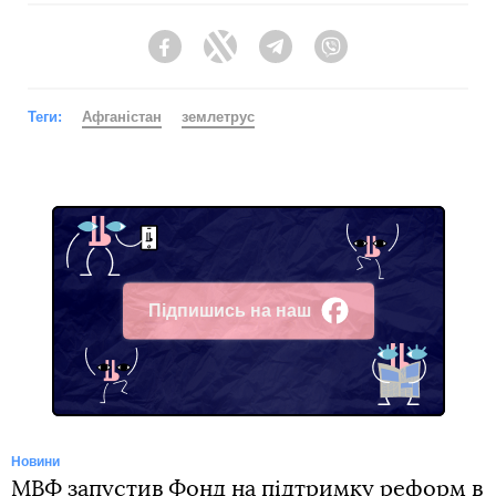
Facebook
Twitter
Telegram
Viber
Теги:
Афганістан
землетрус
Підпишись на наш
Facebook
Новини
МВФ запустив Фонд на підтримку реформ в