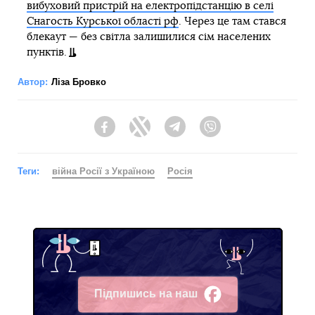
вибуховий пристрій на електропідстанцію в селі
Снагость Курської області рф
. Через це там стався
блекаут — без світла залишилися сім населених
пунктів.
Автор:
Ліза Бровко
Facebook
Twitter
Telegram
Viber
Теги:
війна Росії з Україною
Росія
Підпишись на наш
Facebook