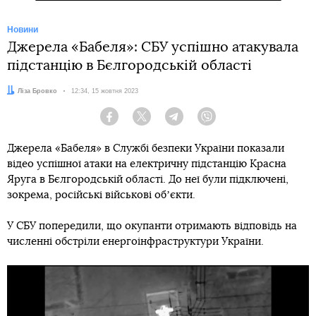
Новини
Джерела «Бабеля»: СБУ успішно атакувала
підстанцію в Бєлгородській області
Автор:
Ліза Бровко
Дата:
12:34, 15 жовтня 2023
Facebook
Twitter
Telegram
Viber
Джерела «Бабеля» в Службі безпеки України показали
відео успішної атаки на електричну підстанцію Красна
Яруга в Бєлгородській області. До неї були підключені,
зокрема, російські військові обʼєкти.
У СБУ попередили, що окупанти отримають відповідь на
численні обстріли енергоінфраструктури України.