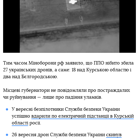
Тим часом Міноборони рф заявило, що ППО нібито збила
27 українських дронів, а саме: 18 над Курською областю і
два над Бєлгородською.
Місцеві губернатори не повідомляли про постраждалих
чи руйнування — лише про падіння уламків.
У вересні безпілотники Служби безпеки України
успішно
вдарили по електричній підстанції в Курській
області
росії.
26 вересня дрон Служби безпеки України
скинув