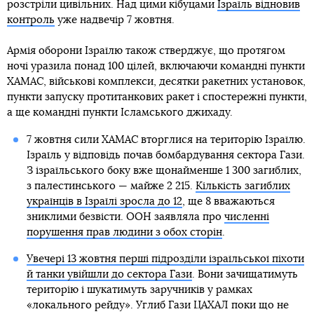
розстріли цивільних. Над цими кібуцами
Ізраїль відновив
контроль
уже надвечір 7 жовтня.
Армія оборони Ізраїлю також стверджує, що протягом
ночі уразила понад 100 цілей, включаючи командні пункти
ХАМАС, військові комплекси, десятки ракетних установок,
пункти запуску протитанкових ракет і спостережні пункти,
а ще командні пункти Ісламського джихаду.
7 жовтня сили ХАМАС вторглися на територію Ізраїлю.
Ізраїль у відповідь почав бомбардування сектора Гази.
З ізраїльського боку вже щонайменше 1 300 загиблих,
з палестинського — майже 2 215.
Кількість загиблих
українців в Ізраїлі зросла до 12
, ще 8 вважаються
зниклими безвісти. ООН заявляла про
численні
порушення прав людини з обох сторін
.
Увечері 13 жовтня перші підрозділи ізраїльської піхоти
й танки увійшли до сектора Гази
. Вони зачищатимуть
територію і шукатимуть заручників у рамках
«локального рейду». Углиб Гази ЦАХАЛ поки що не