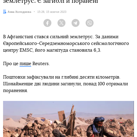
землетрус. Є загиблі й поранені
Автор:
Анна Холоднова
Дата:
15:28, 15 жовтня 2023
Facebook
Twitter
Telegram
Viber
В Афганістані стався сильний землетрус. За даними
Європейського-Середземноморського сейсмологічного
центру EMSC, його магнітуда становила 6,3.
Про це
пише
Reuters.
Поштовхи зафіксували на глибині десяти кілометрів.
Щонайменше дві людини загинули, понад 100 отримали
поранення.