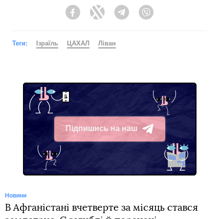
Facebook
Twitter
Telegram
Viber
Теги:
Ізраїль
ЦАХАЛ
Ліван
Підпишись на наш
Telegram
Новини
В Афганістані вчетверте за місяць стався