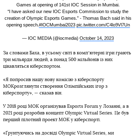
Games at opening of 141st IOC Session in Mumbai.
“I have asked our new IOC Esports Commission to study the
creation of Olympic Esports Games.” - Thomas Bach said in his
opening speech.
#IOCMumbai2023
pic.twitter.com/C4lo9Vl7Un
— IOC MEDIA (@iocmedia)
October 14, 2023
За словами Баха, в усьому світі в компʼютерні ігри грають
три мільярди людей, а понад 500 мільйонів із них
цікавляться кіберспортом.
«Я попросив нашу нову комісію з кіберспорту
МОКрозглянути створення Олімпійських ігор з
кіберспорту», — сказав він.
У 2018 році МОК організував Esports Forum у Лозанні, а в
2021 році розробив концепт Olympic Virtual Series. Це був
перший пілотний проект МОК у кіберспорті.
«Ґрунтуючись на досвіді Olympic Virtual Series, ми