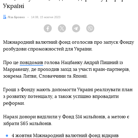
Україні
Автор:
Ліза Бровко
Дата:
14:08, 15 жовтня 2023
Facebook
Twitter
Telegram
Viber
Міжнародний валютний фонд оголосив про запуск Фонду
розбудови спроможностей для України.
Про це
повідомив
голова Нацбанку Андрій Пишний із
Марракешу, де проходив захід за участі країн-партнерів,
зокрема Литви, Словаччини та Японії.
Гроші з Фонду мають допомогти Україні реалізувати план
з розвитку потенціалу, а також успішно впровадити
реформи.
Наразі донори виділили у Фонд $14 мільйонів, а метою є
зібрати $65 мільйонів.
4 жовтня Міжнародний валютний фонд
відкрив