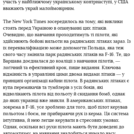
участь у найближчому українському контрнаступі, у США
вважають украй малоймовірним.
The New York Times зосередилось на тому, які виклики
стоять перед Україною в опануванні цих літаків.
Очевидно, що навчання проходитимуть ті пілоти, які
здійснюють бойові вильоти на радянських літаках зараз. Із
їх перекваліфікацією може допомогти Польща, яка теж
свого часу змінила парк радянських літаків на F-16. Те, що
Варшава доєдналася до коаліції з навчання пілотів, ―
логічний та ефективний крок, пише видання. Ключова
відмінність в управлінні цими двома видами літаків ― у
принципі організації кабіни пілота. В радянських літаках є
купа перемикачів та тумблерів з усіх боків, які
відволікають пілота від польоту й скидання бомб, однак
до яких українці вже звикли. В американських літаках,
зокрема в F-16, усе зроблено для того, щоб пілот керував
польотом і боєм, не прибираючи рук із керма. Ця система
інтуїтивна, й нею легше керувати в стресових умовах.
Однак, оскільки всі рухи пілота мають бути доведені до
автоматизму, на навчання знадобиться чимало часу.