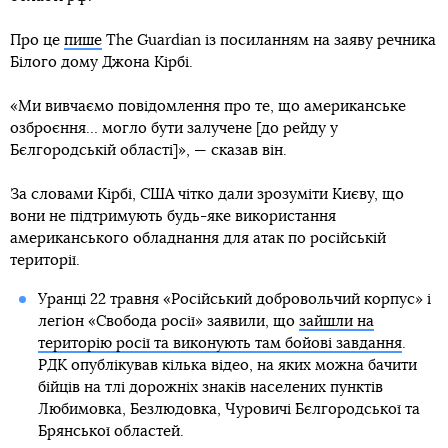
Про це
пише
The Guardian із посиланням на заяву речника
Білого дому Джона Кірбі.
«Ми вивчаємо повідомлення про те, що американське
озброєння… могло бути залучене [до рейду у
Бєлгородській області]», — сказав він.
За словами Кірбі, США чітко дали зрозуміти Києву, що
вони не підтримують будь-яке використання
американського обладнання для атак по російській
території.
Уранці 22 травня «Російський добровольчий корпус» і
легіон «Свобода росії» заявили, що
зайшли на
територію росії та виконують там бойові завдання
.
РДК опублікував кілька відео, на яких можна бачити
бійців на тлі дорожніх знаків населених пунктів
Любимовка, Безлюдовка, Чуровичі Бєлгородської та
Брянської областей.