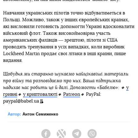
Навчання українських пілотів точно відбуватиметься в
Польщі. Можливо, також у інших європейських країнах,
які висловили готовність допомогти Україні вдосконалити
військовий флот. Також високоймовірна участь
американських фахівців ― зрештою, пілоти зі США
проводять тренування в усіх випадках, коли виробник
Lockheed Martin продає свої літаки в інші країни, пише
видання.
Щобудня ми старанно шукаємо найцікавіші матеріали
про війну та розповідаємо про них. Ваша підтримка
надихає нас робити це й далі. Допомогти «Бабелю»: 🔸
у
гривні
🔸
у криптовалюті
🔸
Patreon
🔸
PayPal:
paypal@babel.ua
Автор:
Антон Семиженко
Facebook
Twitter
Telegram
Viber