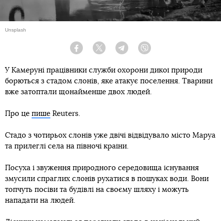
Unsplash
Facebook
Twitter
Telegram
Viber
У Камеруні працівники служби охорони дикої природи
борються з стадом слонів, яке атакує поселення. Тварини
вже затоптали щонайменше двох людей.
Про це
пише
Reuters.
Стадо з чотирьох слонів уже двічі відвідувало місто Маруа
та прилеглі села на півночі країни.
Посуха і звуження природного середовища існування
змусили спраглих слонів рухатися в пошуках води. Вони
топчуть посіви та будівлі на своєму шляху і можуть
нападати на людей.