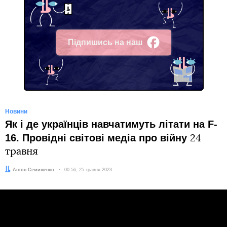
Підпишись на наш
Facebook
Новини
Як і де українців навчатимуть літати на F-
16. Провідні світові медіа про війну
24
травня
Автор:
Антон Семиженко
Дата:
00:56, 25 травня 2023