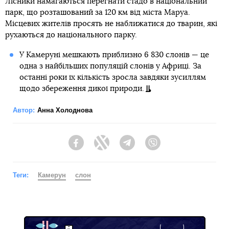
Лісники намагаються перегнати стадо в національний
парк, що розташований за 120 км від міста Маруа.
Місцевих жителів просять не наближатися до тварин, які
рухаються до національного парку.
У Камеруні мешкають приблизно 6 830 слонів — це
одна з найбільших популяцій слонів у Африці. За
останні роки їх кількість зросла завдяки зусиллям
щодо збереження дикої природи.
Автор:
Анна Холоднова
Facebook
Twitter
Telegram
Viber
Теги:
Камерун
слон