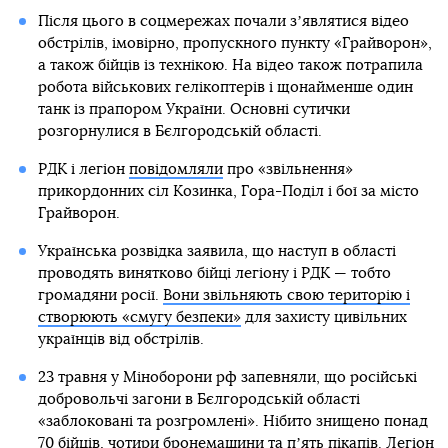
Після цього в соцмережах почали зʼявлятися відео
обстрілів, імовірно, пропускного пункту «Грайворон»,
а також бійців із технікою. На відео також потрапила
робота військових гелікоптерів і щонайменше один
танк із прапором України. Основні сутички
розгорнулися в Бєлгородській області.
РДК і легіон
повідомляли
про «звільнення»
прикордонних сіл Козинка, Гора-Поділ і бої за місто
Грайворон.
Українська розвідка заявила, що наступ в області
проводять винятково бійці легіону і РДК — тобто
громадяни росії.
Вони звільняють свою територію і
створюють «смугу безпеки»
для захисту цивільних
українців від обстрілів.
23 травня у Міноборони рф запевняли, що російські
добровольчі загони в Бєлгородській області
«заблоковані та розгромлені». Нібито знищено понад
70 бійців, чотири бронемашини та пʼять пікапів. Легіон