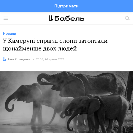
Підтримати
Facebook
Telegram
Twitter
Instagram
Меню
По
по
сай
Новини
У Камеруні спраглі слони затоптали
щонайменше двох людей
Автор:
Анна Холоднова
Дата:
20:16, 24 травня 2023