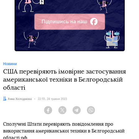
Підпишись на наш
Facebook
Новини
США перевіряють імовірне застосування
американської техніки в Бєлгородській
області
Автор:
Анна Холоднова
Дата:
22:55, 24 травня 2023
Facebook
Twitter
Telegram
Viber
Сполучені Штати перевіряють повідомлення про
використання американської техніки в Бєлгородській
області рф.