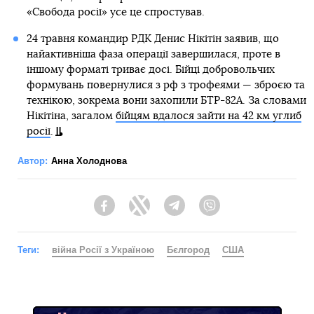
«Свобода росії» усе це спростував.
24 травня командир РДК Денис Нікітін заявив, що
найактивніша фаза операції завершилася, проте в
іншому форматі триває досі. Бійці добровольчих
формувань повернулися з рф з трофеями — зброєю та
технікою, зокрема вони захопили БТР-82А. За словами
Нікітіна, загалом
бійцям вдалося зайти на 42 км углиб
росії
.
Автор:
Анна Холоднова
Facebook
Twitter
Telegram
Viber
Теги:
війна Росії з Україною
Бєлгород
США