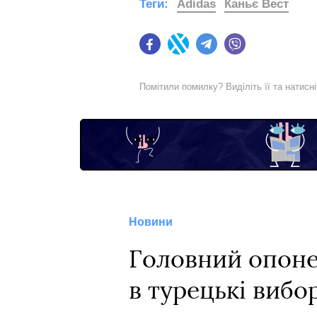
Теги:
Adidas
Каньє Вест
Facebook
Twitter
Telegram
Viber
Помітили помилку? Виділіть її та натисн
Новини
Головний опоне
в турецькі вибо