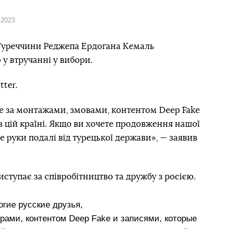
 2023
Туреччини Реджепа Ердогана Кемаль
у втручанні у вибори.
tter.
їте за монтажами, змовами, контентом Deep Fake
в цій країні. Якщо ви хочете продовження нашої
е руки подалі від турецької держави», — заявив
виступає за співробітництво та дружбу з росією.
огие русские друзья,
рами, контентом Deep Fake и записями, которые