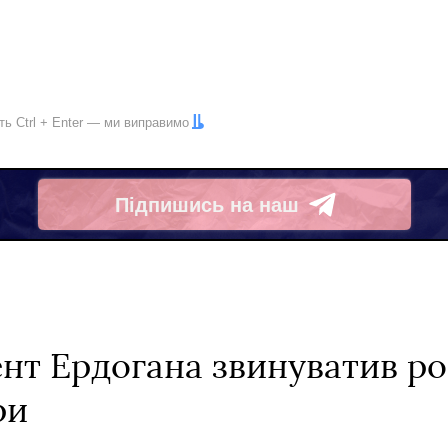
іть
Ctrl
+
Enter
— ми виправимо
Підпишись на наш
Telegram
нт Ердогана звинуватив ро
ри