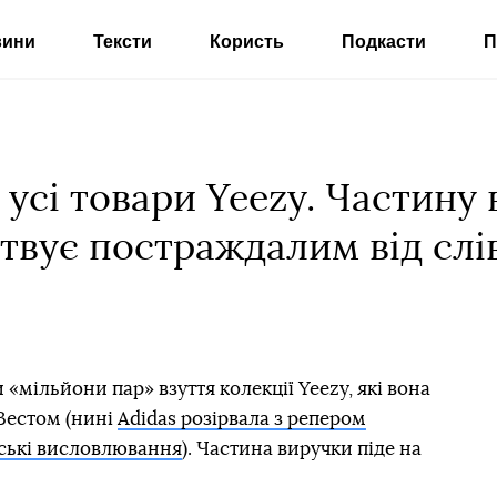
вини
Тексти
Користь
Подкасти
П
 усі товари Yeezy. Частину
твує постраждалим від слі
«мільйони пар» взуття колекції Yeezy, які вона
 Вестом (нині
Adidas розірвала з репером
тські висловлювання
). Частина виручки піде на