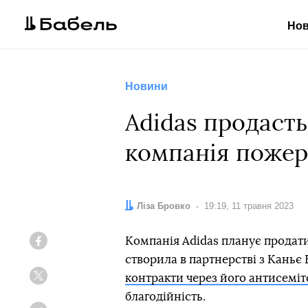
Но
Новини
Adidas продасть
компанія пожер
Автор:
Ліза Бровко
Дата:
19:19, 11 травня 2023
Компанія Adidas планує продати 
Facebook
створила в партнерстві з Каньє
контракти через його антисемі
Twitter
благодійність.