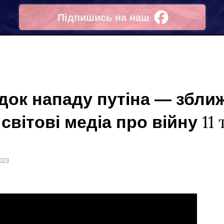
Підпишись на наш
Facebook
док нападу путіна ― зближ
світові медіа про війну
11
023