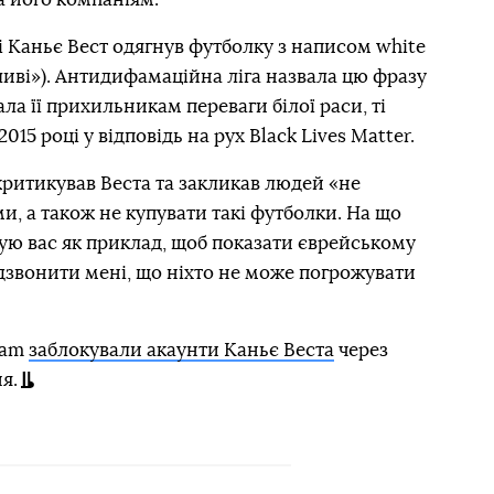
 Каньє Вест одягнув футболку з написом white
жливі»). Антидифамаційна ліга назвала цю фразу
ла її прихильникам переваги білої раси, ті
015 році у відповідь на рух Black Lives Matter.
критикував Веста та закликав людей «не
и, а також не купувати такі футболки. На що
вую вас як приклад, щоб показати єврейському
дзвонити мені, що ніхто не може погрожувати
ram
заблокували акаунти Каньє Веста
через
я.