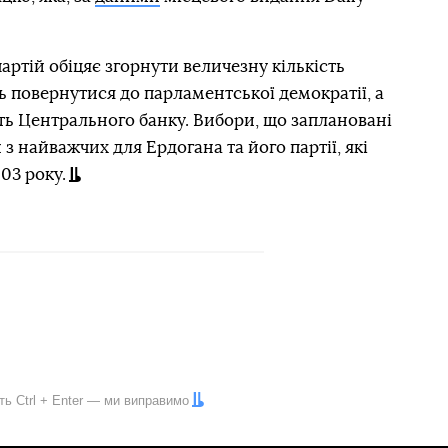
артій обіцяє згорнути величезну кількість
 повернутися до парламентської демократії, а
ть Центрального банку. Вибори, що заплановані
 з найважчих для Ердогана та його партії, які
03 року.
іть
Ctrl
+
Enter
— ми виправимо