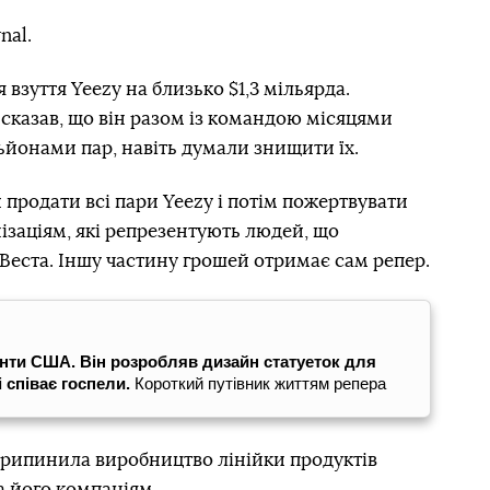
nal.
 взуття Yeezy на близько $1,3 мільярда.
сказав, що він разом із командою місяцями
ьйонами пар, навіть думали знищити їх.
 продати всі пари Yeezy і потім пожертвувати
ізаціям, які репрезентують людей, що
Веста. Іншу частину грошей отримає сам репер.
енти США. Він розробляв дизайн статуеток для
і співає госпели.
Короткий путівник життям репера
припинила виробництво лінійки продуктів
а його компаніям.