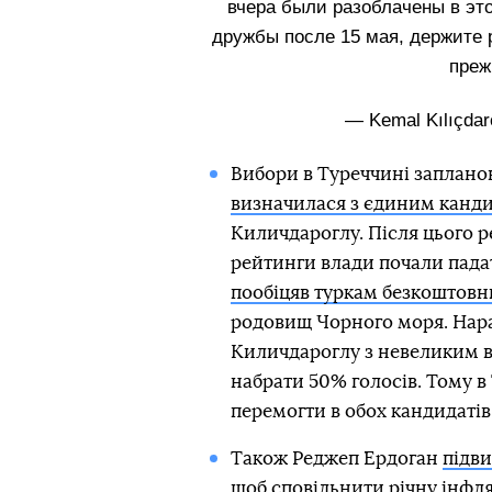
вчера были разоблачены в эт
дружбы после 15 мая, держите 
преж
— Kemal Kılıçdar
Вибори в Туреччині запланова
визначилася з єдиним канд
Киличдароглу. Після цього р
рейтинги влади почали пада
пообіцяв туркам безкоштовн
родовищ Чорного моря. Нара
Киличдароглу з невеликим в
набрати 50% голосів. Тому в
перемогти в обох кандидатів
Також Реджеп Ердоган
підви
щоб сповільнити річну інфля