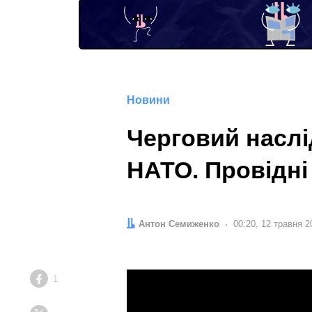
Новини
Черговий наслі
НАТО. Провідні 
Автор:
Антон Семиженко
Дата:
00:20, 12 травня 2
1
Facebook