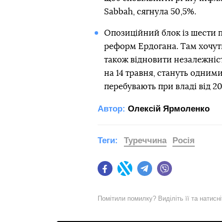
Sabbah, сягнула 50,5%.
Опозиційний блок із шести п
реформ Ердогана. Там хочуть
також відновити незалежніс
на 14 травня, стануть одними
перебувають при владі від 20
Автор:
Олексій Ярмоленко
Теги:
Туреччина
Росія
Facebook
Twitter
Telegram
Viber
Помітили помилку? Виділіть її та натисн