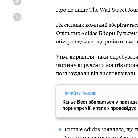
Telegram
Про це
пише
The Wall Street Jour
Viber
На складах компанії зберігається
Очільник Adidas Бйорн Гульден 
обмірковували, що робити з міл
Утім, вирішили-таки спробувати
частину виручених коштів орган
постраждали від висловлювань 
Читайте також:
Каньє Вест збирається у презид
порнопремії, а тепер проповідує 
Раніше Adidas заявляла, що 
Yeezy і не платитиме Весту т