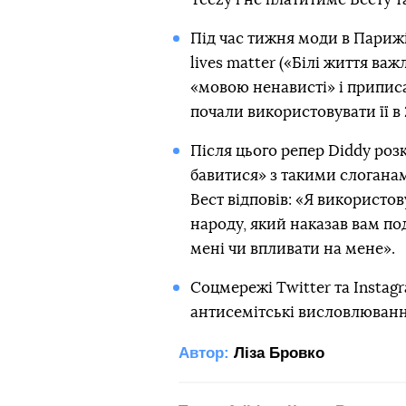
Під час тижня моди в Парижі
lives matter («Білі життя ва
«мовою ненависті» і приписа
почали використовувати її в 2
Після цього репер Diddy роз
бавитися» з такими слоганам
Вест відповів: «Я використо
народу, який наказав вам по
мені чи впливати на мене».
Соцмережі Twitter та Instag
антисемітські висловлюванн
Автор:
Ліза Бровко