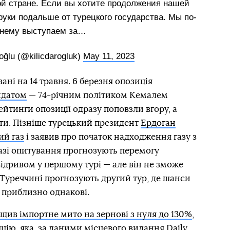
ой стране. Если вы хотите продолжения нашей
руки подальше от турецкого государства. Мы по-
нему выступаем за…
oğlu (@kilicdarogluk)
May 11, 2023
ні на 14 травня. 6 березня опозиція
идатом
— 74-річним політиком Кемалем
ейтинги опозиції одразу поповзли вгору, а
ти. Пізніше турецький президент
Ердоган
ий газ
і заявив про початок надходження газу з
зі опитування прогнозують перемогу
ідривом у першому турі — але він не зможе
 Туреччині прогнозують другий тур, де шанси
 приблизно однакові.
щив імпортне мито на зернові з нуля до 130%
,
цію, яка, за
даними
місцевого видання Daily