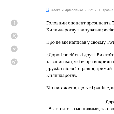
Автор:
Олексій Ярмоленко
Дата:
22:17, 11 травня
Головний опонент президента 
Facebook
Киличдароглу звинуватив росію 
Twitter
Про це він написав у своєму Twi
Telegram
«Дорогі російські друзі. Ви сто
та записами, які вчора викрили 
Viber
дружби після 15 травня, тримайт
Киличдароглу.
Він наголосив, що, як і раніше, 
Дор
Вы стоите за монтажами, загово