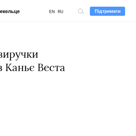
Підтримати
екельце
Пошук
EN
RU
по
сайту
 виручки
в Каньє Веста