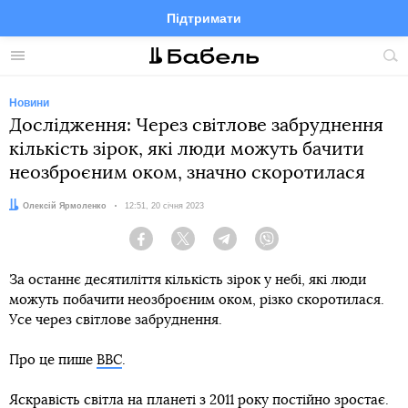
Підтримати
Facebook
Telegram
Twitter
Instagram
Меню
По
по
сай
Новини
Дослідження: Через світлове забруднення
кількість зірок, які люди можуть бачити
неозброєним оком, значно скоротилася
Автор:
Олексій Ярмоленко
Дата:
12:51, 20 січня 2023
Facebook
Twitter
Telegram
Viber
За останнє десятиліття кількість зірок у небі, які люди
можуть побачити неозброєним оком, різко скоротилася.
Усе через світлове забруднення.
Про це пише
BBC
.
Яскравість світла на планеті з 2011 року постійно зростає.