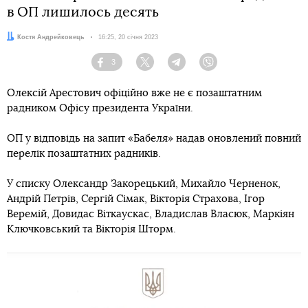
в ОП лишилось десять
Автор:
Костя Андрейковець
Дата:
16:25, 20 січня 2023
3
Facebook
Twitter
Telegram
Viber
Олексій Арестович офіційно вже не є позаштатним
радником Офісу президента України.
ОП у відповідь на запит «Бабеля» надав оновлений повний
перелік позаштатних радників.
У списку Олександр Закорецький, Михайло Черненок,
Андрій Петрів, Сергій Сімак, Вікторія Страхова, Ігор
Веремій, Довидас Віткаускас, Владислав Власюк, Маркіян
Ключковський та Вікторія Шторм.