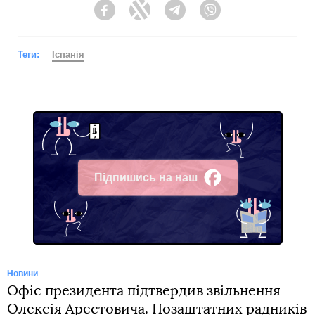
Facebook
Twitter
Telegram
Viber
Теги:
Іспанія
Підпишись на наш
Facebook
Новини
Офіс президента підтвердив звільнення
Олексія Арестовича. Позаштатних радників