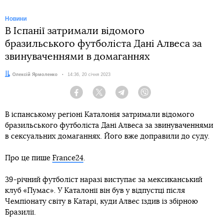
Новини
В Іспанії затримали відомого
бразильського футболіста Дані Алвеса за
звинуваченнями в домаганнях
Автор:
Олексій Ярмоленко
Дата:
14:36, 20 січня 2023
Facebook
Twitter
Telegram
Viber
В іспанському регіоні Каталонія затримали відомого
бразильського футболіста Дані Алвеса за звинуваченнями
в сексуальних домаганнях. Його вже доправили до суду.
Про це пише
France24
.
39-річний футболіст наразі виступає за мексиканський
клуб «Пумас». У Каталонії він був у відпустці після
Чемпіонату світу в Катарі, куди Алвес їздив із збірною
Бразилії.