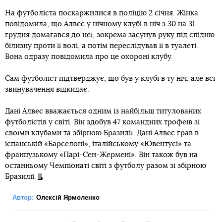
На футболіста поскаржилися в поліцію 2 січня. Жінка
повідомила, що Алвес у нічному клубі в ніч з 30 на 31
грудня домагався до неї, зокрема засунув руку під спідню
білизну проти її волі, а потім переслідував її в туалеті.
Вона одразу повідомила про це охороні клубу.
Сам футболіст підтверджує, що був у клубі в ту ніч, але всі
звинувачення відкидає.
Дані Алвес вважається одним із найбільш титулованих
футболістів у світі. Він здобув 47 командних трофеїв зі
своїми клубами та збірною Бразилії. Дані Алвес грав в
іспанській «Барселоні», італійському «Ювентусі» та
французькому «Парі-Сен-Жермені». Він також був на
останньому Чемпіонаті світі з футболу разом зі збірною
Бразилії.
Автор:
Олексій Ярмоленко