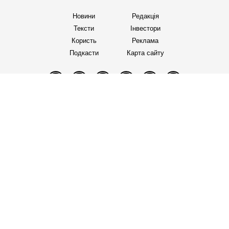
Новини
Редакція
Тексти
Інвестори
Користь
Реклама
Подкасти
Карта сайту
Facebook
Telegram
Twitter
Instagram
YouTube
TikTok
Правила редакції
Політика користування сайтом
Політика конфіденційності
Політика використання cookies
«Бабель» працює за підтримки міжнародних
донорів. Вони не впливають на редакційну
політику та зміст публікацій.