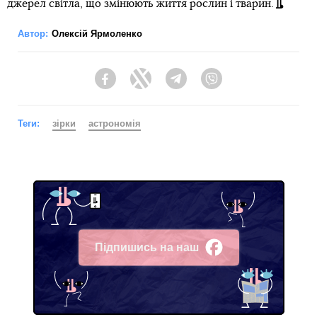
джерел світла, що змінюють життя рослин і тварин.
Автор:
Олексій Ярмоленко
Facebook
Twitter
Telegram
Viber
Теги:
зірки
астрономія
Підпишись на наш
Facebook