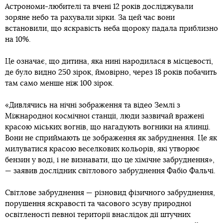
Астрономи-любителі та вчені 12 років досліджували
зоряне небо та рахували зірки. За цей час вони
встановили, що яскравість неба щороку падала приблизно
на 10%.
Це означає, що дитина, яка нині народилася в місцевості,
де було видно 250 зірок, ймовірно, через 18 років побачить
там само менше ніж 100 зірок.
«Дивлячись на нічні зображення та відео Землі з
Міжнародної космічної станції, люди зазвичай вражені
красою міських вогнів, що нагадують вогники на ялинці.
Вони не сприймають це зображення як забруднення. Це як
милуватися красою веселкових кольорів, які утворює
бензин у воді, і не визнавати, що це хімічне забруднення»,
— заявив дослідник світлового забруднення Фабіо Фальчі.
Світлове забруднення — різновид фізичного забруднення,
порушення яскравості та часового зсуву природної
освітленості певної території внаслідок дії штучних