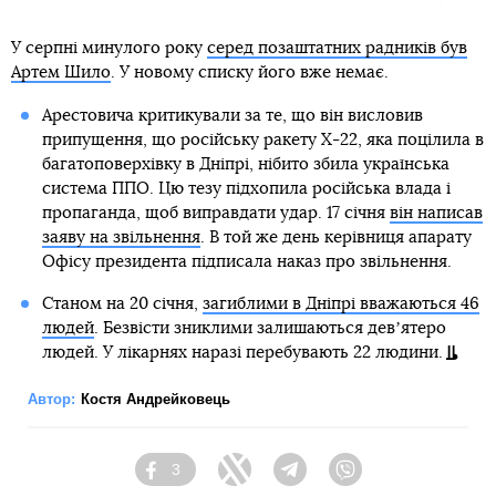
У серпні минулого року
серед позаштатних радників був
Артем Шило
. У новому списку його вже немає.
Арестовича критикували за те, що він висловив
припущення, що російську ракету Х-22, яка поцілила в
багатоповерхівку в Дніпрі, нібито збила українська
система ППО. Цю тезу підхопила російська влада і
пропаганда, щоб виправдати удар. 17 січня
він написав
заяву на звільнення
. В той же день керівниця апарату
Офісу президента підписала наказ про звільнення.
Станом на 20 січня,
загиблими в Дніпрі вважаються 46
людей
. Безвісти зниклими залишаються девʼятеро
людей. У лікарнях наразі перебувають 22 людини.
Автор:
Костя Андрейковець
3
Facebook
Twitter
Telegram
Viber