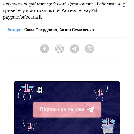
надихає нас робити це й далі. Допомогти «Бабелю»: 🔸
у
гривні
🔸
у криптовалюті
🔸
Patreon
🔸
PayPal:
paypal@babel.ua
Автори:
Саша Свердлова
,
Антон Семиженко
Facebook
Twitter
Telegram
Viber
Підпишись на наш
Telegram