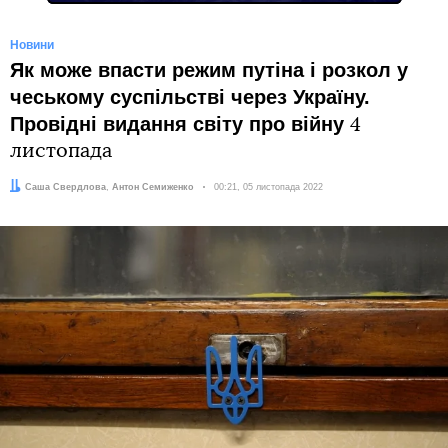
Новини
Як може впасти режим путіна і розкол у
чеському суспільстві через Україну.
Провідні видання світу про війну
4
листопада
Автори:
Саша Свердлова
,
Антон Семиженко
Дата:
00:21, 05 листопада 2022