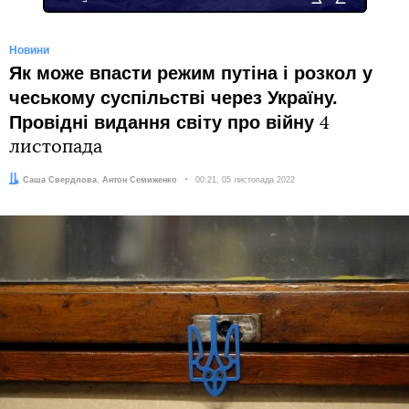
Новини
Як може впасти режим путіна і розкол у
чеському суспільстві через Україну.
Провідні видання світу про війну
4
листопада
Автори:
Саша Свердлова
,
Антон Семиженко
Дата:
00:21, 05 листопада 2022