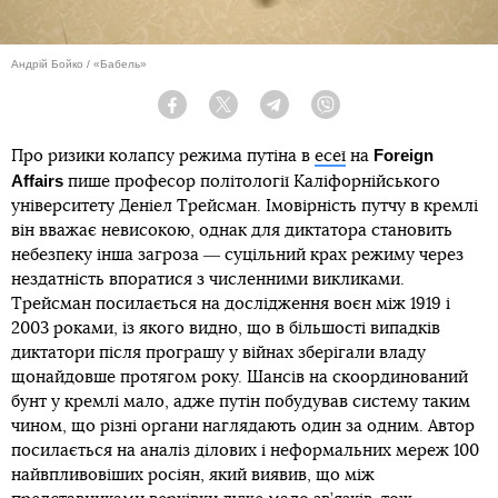
Андрій Бойко / «Бабель»
Facebook
Twitter
Telegram
Viber
Foreign
Про ризики колапсу режима путіна в
есеї
на
Affairs
пише професор політології Каліфорнійського
університету Деніел Трейсман. Імовірність путчу в кремлі
він вважає невисокою, однак для диктатора становить
небезпеку інша загроза ― суцільний крах режиму через
нездатність впоратися з численними викликами.
Трейсман посилається на дослідження воєн між 1919 і
2003 роками, із якого видно, що в більшості випадків
диктатори після програшу у війнах зберігали владу
щонайдовше протягом року. Шансів на скоординований
бунт у кремлі мало, адже путін побудував систему таким
чином, що різні органи наглядають один за одним. Автор
посилається на аналіз ділових і неформальних мереж 100
найвпливовіших росіян, який виявив, що між