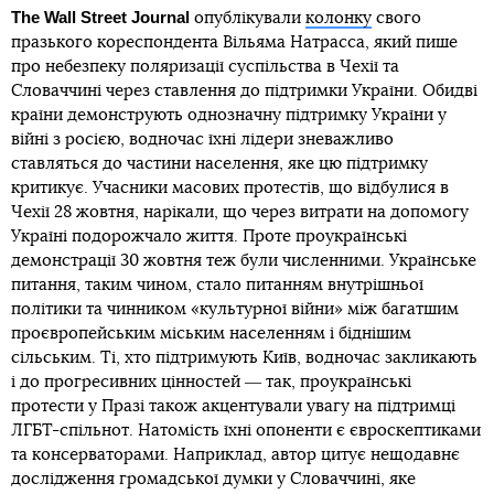
The Wall Street Journal
опублікували
колонку
свого
празького кореспондента Вільяма Натрасса, який пише
про небезпеку поляризації суспільства в Чехії та
Словаччині через ставлення до підтримки України. Обидві
країни демонструють однозначну підтримку України у
війні з росією, водночас їхні лідери зневажливо
ставляться до частини населення, яке цю підтримку
критикує. Учасники масових протестів, що відбулися в
Чехії 28 жовтня, нарікали, що через витрати на допомогу
Україні подорожчало життя. Проте проукраїнські
демонстрації 30 жовтня теж були численними. Українське
питання, таким чином, стало питанням внутрішньої
політики та чинником «культурної війни» між багатшим
проєвропейським міським населенням і біднішим
сільським. Ті, хто підтримують Київ, водночас закликають
і до прогресивних цінностей ― так, проукраїнські
протести у Празі також акцентували увагу на підтримці
ЛГБТ-спільнот. Натомість їхні опоненти є євроскептиками
та консерваторами. Наприклад, автор цитує нещодавнє
дослідження громадської думки у Словаччині, яке