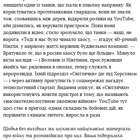
знищити один із танків, що їхали в їхньому напрямку. Як
користуватись протитанковим снарядом, вони не знали,
тож, сховавшись між дерев, відкрили ролики на YouTube,
аби дізнатись, як керувати пристроєм. Поки вони
додивилися відео, стало зрозуміло, що танки ― наші, не
ворога. «Тоді в нас було чимало хаосу, ― згадує 40-річний
Нікітін, у мирному житті керівник будівельної компанії. ―
Врятувало те, що в росіян хаосу було ще більше». Минуло
вісім місяців ― і Воловик із Нікітіним, прослуживши
якийсь час рядовими в окопах, тепер служать в
аеророзвідці. Їхній підрозділ «Світлячки» діє під Херсоном
― і через активну присутність у соцмережах нагадує
технологічний стартап. Видання описує, як «Світлячки»
використовують новітні пристрої в тому, що називають
«високотехнологічною окопною війною»: YouTube тут
досі стає в пригоді, однак складність бойових дій, як
порівняти з кінцем лютого, виросла в рази.
Щодня без вихідних ми шукаємо найцікавіші матеріали
про війну та розповідаємо про них. Ваша підтримка