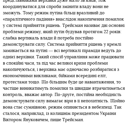
представниками верхівки дуже мало зв’язків, тож
координуватися для спроби змінити владу вони не
зможуть. Тому режим путіна більш вразливий до
«паралітичного падіння» внаслідок накопичення помилок
у системі прийняття рішень. Трейсман називає дві основні
проблеми режиму, який путін будував протягом 22 років:
слабка вертикаль влади й потреба постійно
демонструвати силу. Система прийняття рішень у кремлі
замикається на путіні ― всі вертикалі піраміди ведуть до
однієї верхівки. Такий спосіб управління може працювати
в спокійні часи, та під час великої кризи проблеми
накопичуються, і верхівка має одночасно розбиратися з
економічними викликами, бійками всередині еліт,
протестами тощо. Що більшим буде це навантаження, то
частіше виникатимуть помилки та швидше втрачатиметься
контроль, вважає автор. По-друге, постійна необхідність
демонструвати силу вимагає віри в її непохитність. Щойно
вона стає сумнівною, режим опиняється в небезпеці. Так
сталося, наприклад, із колишнім президентом України
Віктором Януковичем, пише Трейсман.