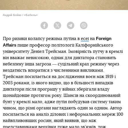
Андрій Бойко / «Бабель»
Facebook
Twitter
Telegram
Viber
Foreign
Про ризики колапсу режима путіна в
есеї
на
Affairs
пише професор політології Каліфорнійського
університету Деніел Трейсман. Імовірність путчу в кремлі
він вважає невисокою, однак для диктатора становить
небезпеку інша загроза ― суцільний крах режиму через
нездатність впоратися з численними викликами.
Трейсман посилається на дослідження воєн між 1919 і
2003 роками, із якого видно, що в більшості випадків
диктатори після програшу у війнах зберігали владу
щонайдовше протягом року. Шансів на скоординований
бунт у кремлі мало, адже путін побудував систему таким
чином, що різні органи наглядають один за одним. Автор
посилається на аналіз ділових і неформальних мереж 100
найвпливовіших росіян, який виявив, що між
представниками верхівки дуже мало зв’язків, тож