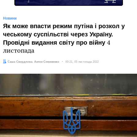
Новини
Як може впасти режим путіна і розкол у
чеському суспільстві через Україну.
Провідні видання світу про війну
4
листопада
Автори:
Саша Свердлова
,
Антон Семиженко
Дата:
00:21, 05 листопада 2022