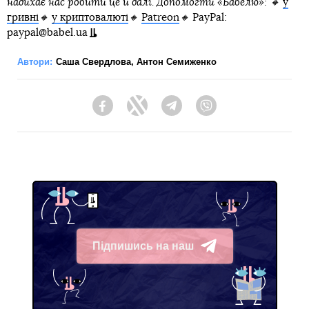
надихає нас робити це й далі. Допомогти «Бабелю»: 🔸
у
гривні
🔸
у криптовалюті
🔸
Patreon
🔸
PayPal:
paypal@babel.ua
Автори:
Саша Свердлова
,
Антон Семиженко
Facebook
Twitter
Telegram
Viber
Підпишись на наш
Telegram