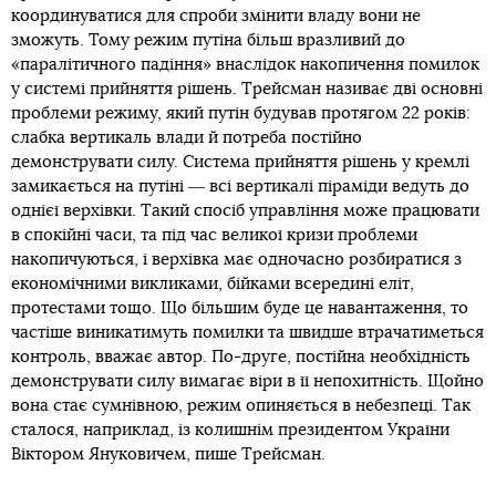
координуватися для спроби змінити владу вони не
зможуть. Тому режим путіна більш вразливий до
«паралітичного падіння» внаслідок накопичення помилок
у системі прийняття рішень. Трейсман називає дві основні
проблеми режиму, який путін будував протягом 22 років:
слабка вертикаль влади й потреба постійно
демонструвати силу. Система прийняття рішень у кремлі
замикається на путіні ― всі вертикалі піраміди ведуть до
однієї верхівки. Такий спосіб управління може працювати
в спокійні часи, та під час великої кризи проблеми
накопичуються, і верхівка має одночасно розбиратися з
економічними викликами, бійками всередині еліт,
протестами тощо. Що більшим буде це навантаження, то
частіше виникатимуть помилки та швидше втрачатиметься
контроль, вважає автор. По-друге, постійна необхідність
демонструвати силу вимагає віри в її непохитність. Щойно
вона стає сумнівною, режим опиняється в небезпеці. Так
сталося, наприклад, із колишнім президентом України
Віктором Януковичем, пише Трейсман.