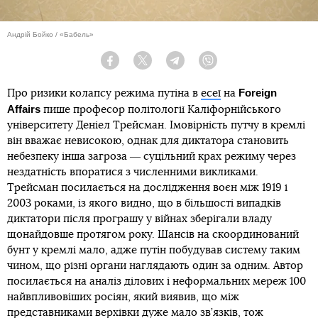
Андрій Бойко / «Бабель»
Facebook
Twitter
Telegram
Viber
Foreign
Про ризики колапсу режима путіна в
есеї
на
Affairs
пише професор політології Каліфорнійського
університету Деніел Трейсман. Імовірність путчу в кремлі
він вважає невисокою, однак для диктатора становить
небезпеку інша загроза ― суцільний крах режиму через
нездатність впоратися з численними викликами.
Трейсман посилається на дослідження воєн між 1919 і
2003 роками, із якого видно, що в більшості випадків
диктатори після програшу у війнах зберігали владу
щонайдовше протягом року. Шансів на скоординований
бунт у кремлі мало, адже путін побудував систему таким
чином, що різні органи наглядають один за одним. Автор
посилається на аналіз ділових і неформальних мереж 100
найвпливовіших росіян, який виявив, що між
представниками верхівки дуже мало зв’язків, тож