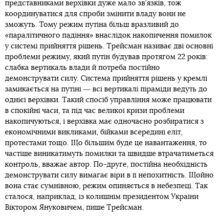
представниками верхівки дуже мало зв’язків, тож
координуватися для спроби змінити владу вони не
зможуть. Тому режим путіна більш вразливий до
«паралітичного падіння» внаслідок накопичення помилок
у системі прийняття рішень. Трейсман називає дві основні
проблеми режиму, який путін будував протягом 22 років:
слабка вертикаль влади й потреба постійно
демонструвати силу. Система прийняття рішень у кремлі
замикається на путіні ― всі вертикалі піраміди ведуть до
однієї верхівки. Такий спосіб управління може працювати
в спокійні часи, та під час великої кризи проблеми
накопичуються, і верхівка має одночасно розбиратися з
економічними викликами, бійками всередині еліт,
протестами тощо. Що більшим буде це навантаження, то
частіше виникатимуть помилки та швидше втрачатиметься
контроль, вважає автор. По-друге, постійна необхідність
демонструвати силу вимагає віри в її непохитність. Щойно
вона стає сумнівною, режим опиняється в небезпеці. Так
сталося, наприклад, із колишнім президентом України
Віктором Януковичем, пише Трейсман.