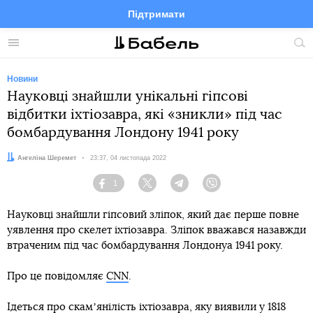
Підтримати
Facebook
Telegram
Twitter
Instagram
Меню
По
по
сай
Новини
Науковці знайшли унікальні гіпсові
відбитки іхтіозавра, які «зникли» під час
бомбардування Лондону 1941 року
Автор:
Ангеліна Шеремет
Дата:
23:37, 04 листопада 2022
1
Facebook
Twitter
Telegram
Viber
Науковці знайшли гіпсовий зліпок, який дає перше повне
уявлення про скелет іхтіозавра. Зліпок вважався назавжди
втраченим під час бомбардування Лондонуа 1941 року.
Про це повідомляє
CNN
.
Ідеться про скамʼянілість іхтіозавра, яку виявили у 1818