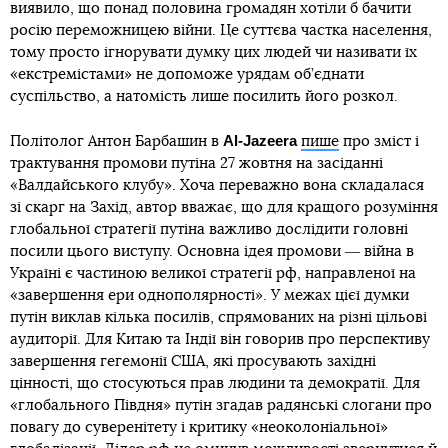
виявило, що понад половина громадян хотіли б бачити
росію переможницею війни. Це суттєва частка населення,
тому просто ігнорувати думку цих людей чи називати їх
«екстремістами» не допоможе урядам об’єднати
суспільство, а натомість лише посилить його розкол.
Al-Jazeera
Політолог Антон Барбашин в
пише
про зміст і
трактування промови путіна 27 жовтня на засіданні
«Валдайського клубу». Хоча переважно вона складалася
зі скарг на Захід, автор вважає, що для кращого розуміння
глобальної стратегії путіна важливо дослідити головні
посили цього виступу. Основна ідея промови ― війна в
Україні є частиною великої стратегії рф, направленої на
«завершення ери однополярності». У межах цієї думки
путін виклав кілька посилів, спрямованих на різні цільові
аудиторії. Для Китаю та Індії він говорив про перспективу
завершення гегемонії США, які просувають західні
цінності, що стосуються прав людини та демократії. Для
«глобального Півдня» путін згадав радянські слогани про
повагу до суверенітету і критику «неоколоніальної»