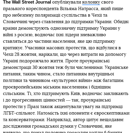
The Wall Street Journal
опублікували
колонку
свого
празького кореспондента Вільяма Натрасса, який пише
про небезпеку поляризації суспільства в Чехії та
Словаччині через ставлення до підтримки України. Обидві
країни демонструють однозначну підтримку України у
війні з росією, водночас їхні лідери зневажливо
ставляться до частини населення, яке цю підтримку
критикує. Учасники масових протестів, що відбулися в
Чехії 28 жовтня, нарікали, що через витрати на допомогу
Україні подорожчало життя. Проте проукраїнські
демонстрації 30 жовтня теж були численними. Українське
питання, таким чином, стало питанням внутрішньої
політики та чинником «культурної війни» між багатшим
проєвропейським міським населенням і біднішим
сільським. Ті, хто підтримують Київ, водночас закликають
і до прогресивних цінностей ― так, проукраїнські
протести у Празі також акцентували увагу на підтримці
ЛГБТ-спільнот. Натомість їхні опоненти є євроскептиками
та консерваторами. Наприклад, автор цитує нещодавнє
дослідження громадської думки у Словаччині, яке
виявило, що понад половина громадян хотіли б бачити