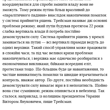
координуватися для спроби змінити владу вони не
зможуть. Тому режим путіна більш вразливий до
«паралітичного падіння» внаслідок накопичення помилок
у системі прийняття рішень. Трейсман називає дві основні
проблеми режиму, який путін будував протягом 22 років:
слабка вертикаль влади й потреба постійно
демонструвати силу. Система прийняття рішень у кремлі
замикається на путіні ― всі вертикалі піраміди ведуть до
однієї верхівки. Такий спосіб управління може працювати
в спокійні часи, та під час великої кризи проблеми
накопичуються, і верхівка має одночасно розбиратися з
економічними викликами, бійками всередині еліт,
протестами тощо. Що більшим буде це навантаження, то
частіше виникатимуть помилки та швидше втрачатиметься
контроль, вважає автор. По-друге, постійна необхідність
демонструвати силу вимагає віри в її непохитність. Щойно
вона стає сумнівною, режим опиняється в небезпеці. Так
сталося, наприклад, із колишнім президентом України
Віктором Януковичем, пише Трейсман.