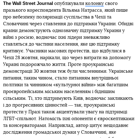
The Wall Street Journal
опублікували
колонку
свого
празького кореспондента Вільяма Натрасса, який пише
про небезпеку поляризації суспільства в Чехії та
Словаччині через ставлення до підтримки України. Обидві
країни демонструють однозначну підтримку України у
війні з росією, водночас їхні лідери зневажливо
ставляться до частини населення, яке цю підтримку
критикує. Учасники масових протестів, що відбулися в
Чехії 28 жовтня, нарікали, що через витрати на допомогу
Україні подорожчало життя. Проте проукраїнські
демонстрації 30 жовтня теж були численними. Українське
питання, таким чином, стало питанням внутрішньої
політики та чинником «культурної війни» між багатшим
проєвропейським міським населенням і біднішим
сільським. Ті, хто підтримують Київ, водночас закликають
і до прогресивних цінностей ― так, проукраїнські
протести у Празі також акцентували увагу на підтримці
ЛГБТ-спільнот. Натомість їхні опоненти є євроскептиками
та консерваторами. Наприклад, автор цитує нещодавнє
дослідження громадської думки у Словаччині, яке