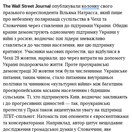
The Wall Street Journal
опублікували
колонку
свого
празького кореспондента Вільяма Натрасса, який пише
про небезпеку поляризації суспільства в Чехії та
Словаччині через ставлення до підтримки України. Обидві
країни демонструють однозначну підтримку України у
війні з росією, водночас їхні лідери зневажливо
ставляться до частини населення, яке цю підтримку
критикує. Учасники масових протестів, що відбулися в
Чехії 28 жовтня, нарікали, що через витрати на допомогу
Україні подорожчало життя. Проте проукраїнські
демонстрації 30 жовтня теж були численними. Українське
питання, таким чином, стало питанням внутрішньої
політики та чинником «культурної війни» між багатшим
проєвропейським міським населенням і біднішим
сільським. Ті, хто підтримують Київ, водночас закликають
і до прогресивних цінностей ― так, проукраїнські
протести у Празі також акцентували увагу на підтримці
ЛГБТ-спільнот. Натомість їхні опоненти є євроскептиками
та консерваторами. Наприклад, автор цитує нещодавнє
дослідження громадської думки у Словаччині, яке