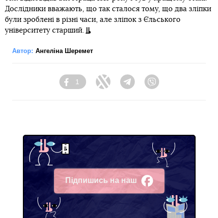
Дослідники вважають, що так сталося тому, що два зліпки
були зроблені в різні часи, але зліпок з Єльського
університету старший.
Автор:
Ангеліна Шеремет
1
Facebook
Twitter
Telegram
Viber
Підпишись на наш
Facebook