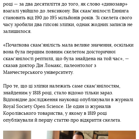
році — за два десятиліття до того, як слово «динозавр»
взагалі увійшло до лексикону. Вік скамʼянілості Еннінга
становить від 190 до 195 мільйонів років. Зі скелета свого
часу зробили два гіпсові зліпки, однак жодних записів не
залишилося.
«Початкова скамʼянілість мала велике значення, оскільки
вона була першим повним скелетом доісторичної
скамʼянілості рептилії, що була знайдена на той час», —
сказав доктор Дін Ломакс, палеонтолог з
Манчестерського університету.
Про те, що ці зліпки належать саме скамʼянілостям,
знайденим у 1818 році, стало відомо тільки зараз.
Відповідне дослідження науковці опублікували в журналі
Royal Society Open Science. Це один із журналів
Королівського товариства, у якому в 1819 році
опублікували й першу статтю про відкриття скелета.