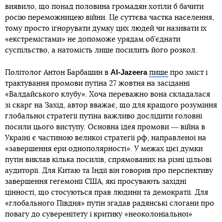
виявило, що понад половина громадян хотіли б бачити
росію переможницею війни. Це суттєва частка населення,
тому просто ігнорувати думку цих людей чи називати їх
«екстремістами» не допоможе урядам об’єднати
суспільство, а натомість лише посилить його розкол.
Al-Jazeera
Політолог Антон Барбашин в
пише
про зміст і
трактування промови путіна 27 жовтня на засіданні
«Валдайського клубу». Хоча переважно вона складалася
зі скарг на Захід, автор вважає, що для кращого розуміння
глобальної стратегії путіна важливо дослідити головні
посили цього виступу. Основна ідея промови ― війна в
Україні є частиною великої стратегії рф, направленої на
«завершення ери однополярності». У межах цієї думки
путін виклав кілька посилів, спрямованих на різні цільові
аудиторії. Для Китаю та Індії він говорив про перспективу
завершення гегемонії США, які просувають західні
цінності, що стосуються прав людини та демократії. Для
«глобального Півдня» путін згадав радянські слогани про
повагу до суверенітету і критику «неоколоніальної»