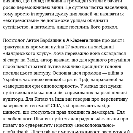
виявило, що понад половина громадян хотіли б бачити
росію переможницею війни. Це суттєва частка населення,
тому просто ігнорувати думку цих людей чи називати їх
«екстремістами» не допоможе урядам об’єднати
суспільство, а натомість лише посилить його розкол.
Al-Jazeera
Політолог Антон Барбашин в
пише
про зміст і
трактування промови путіна 27 жовтня на засіданні
«Валдайського клубу». Хоча переважно вона складалася
зі скарг на Захід, автор вважає, що для кращого розуміння
глобальної стратегії путіна важливо дослідити головні
посили цього виступу. Основна ідея промови ― війна в
Україні є частиною великої стратегії рф, направленої на
«завершення ери однополярності». У межах цієї думки
путін виклав кілька посилів, спрямованих на різні цільові
аудиторії. Для Китаю та Індії він говорив про перспективу
завершення гегемонії США, які просувають західні
цінності, що стосуються прав людини та демократії. Для
«глобального Півдня» путін згадав радянські слогани про
повагу до суверенітету і критику «неоколоніальної»
глобалізації. Лідер рф не оминув можливості звернутися й