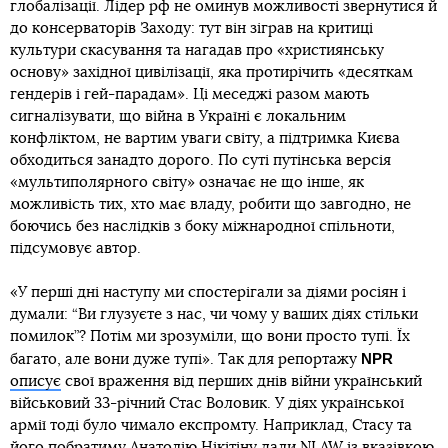
глобалізації. Лідер рф не оминув можливості звернутися й
до консерваторів Заходу: тут він зіграв на критиці
культури скасування та нагадав про «християнську
основу» західної цивілізації, яка протирічить «десяткам
гендерів і гей-парадам». Ці меседжі разом мають
сигналізувати, що війна в Україні є локальним
конфліктом, не вартим уваги світу, а підтримка Києва
обходиться занадто дорого. По суті путінська версія
«мультиполярного світу» означає не що інше, як
можливість тих, хто має владу, робити що завгодно, не
боючись без наслідків з боку міжнародної спільноти,
підсумовує автор.
«У перші дні наступу ми спостерігали за діями росіян і
думали: “Ви глузуєте з нас, чи чому у ваших діях стільки
помилок”? Потім ми зрозуміли, що вони просто тупі. Їх
NPR
багато, але вони дуже тупі». Так для репортажу
описує
свої враження від перших днів війни український
військовий 33-річний Стас Воловик. У діях української
армії тоді було чимало експромту. Наприклад, Стасу та
його побратиму Анатолію Нікітіну дали NLAW із вказівкою