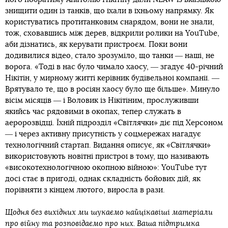
знищити один із танків, що їхали в їхньому напрямку. Як
користуватись протитанковим снарядом, вони не знали,
тож, сховавшись між дерев, відкрили ролики на YouTube,
аби дізнатись, як керувати пристроєм. Поки вони
додивилися відео, стало зрозуміло, що танки ― наші, не
ворога. «Тоді в нас було чимало хаосу, ― згадує 40-річний
Нікітін, у мирному житті керівник будівельної компанії. ―
Врятувало те, що в росіян хаосу було ще більше». Минуло
вісім місяців ― і Воловик із Нікітіним, прослуживши
якийсь час рядовими в окопах, тепер служать в
аеророзвідці. Їхній підрозділ «Світлячки» діє під Херсоном
― і через активну присутність у соцмережах нагадує
технологічний стартап. Видання описує, як «Світлячки»
використовують новітні пристрої в тому, що називають
«високотехнологічною окопною війною»: YouTube тут
досі стає в пригоді, однак складність бойових дій, як
порівняти з кінцем лютого, виросла в рази.
Щодня без вихідних ми шукаємо найцікавіші матеріали
про війну та розповідаємо про них. Ваша підтримка