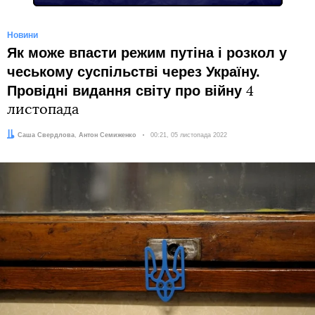
Новини
Як може впасти режим путіна і розкол у
чеському суспільстві через Україну.
Провідні видання світу про війну
4
листопада
Автори:
Саша Свердлова
,
Антон Семиженко
Дата:
00:21, 05 листопада 2022