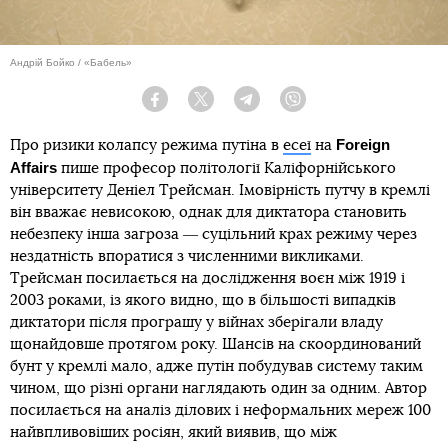
Андрій Бойко / «Бабель»
Facebook
Twitter
Telegram
Viber
Foreign
Про ризики колапсу режима путіна в
есеї
на
Affairs
пише професор політології Каліфорнійського
університету Деніел Трейсман. Імовірність путчу в кремлі
він вважає невисокою, однак для диктатора становить
небезпеку інша загроза ― суцільний крах режиму через
нездатність впоратися з численними викликами.
Трейсман посилається на дослідження воєн між 1919 і
2003 роками, із якого видно, що в більшості випадків
диктатори після програшу у війнах зберігали владу
щонайдовше протягом року. Шансів на скоординований
бунт у кремлі мало, адже путін побудував систему таким
чином, що різні органи наглядають один за одним. Автор
посилається на аналіз ділових і неформальних мереж 100
найвпливовіших росіян, який виявив, що між