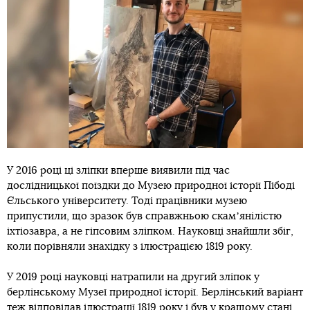
У 2016 році ці зліпки вперше виявили під час
дослідницької поїздки до Музею природної історії Пібоді
Єльського університету. Тоді працівники музею
припустили, що зразок був справжньою скамʼянілістю
іхтіозавра, а не гіпсовим зліпком. Науковці знайшли збіг,
коли порівняли знахідку з ілюстрацією 1819 року.
У 2019 році науковці натрапили на другий зліпок у
берлінському Музеї природної історії. Берлінський варіант
теж відповідав ілюстрації 1819 року і був у кращому стані.