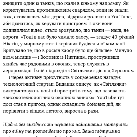
знищити один із танків, що їхали в їхньому напрямку. Як
користуватись протитанковим снарядом, вони не знали,
тож, сховавшись між дерев, відкрили ролики на YouTube,
аби дізнатись, як керувати пристроєм. Поки вони
додивилися відео, стало зрозуміло, що танки ― наші, не
ворога. «Тоді в нас було чимало хаосу, ― згадує 40-річний
Нікітін, у мирному житті керівник будівельної компанії. ―
Врятувало те, що в росіян хаосу було ще більше». Минуло
вісім місяців ― і Воловик із Нікітіним, прослуживши
якийсь час рядовими в окопах, тепер служать в
аеророзвідці. Їхній підрозділ «Світлячки» діє під Херсоном
― і через активну присутність у соцмережах нагадує
технологічний стартап. Видання описує, як «Світлячки»
використовують новітні пристрої в тому, що називають
«високотехнологічною окопною війною»: YouTube тут
досі стає в пригоді, однак складність бойових дій, як
порівняти з кінцем лютого, виросла в рази.
Щодня без вихідних ми шукаємо найцікавіші матеріали
про війну та розповідаємо про них. Ваша підтримка