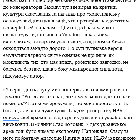
глобалізації. Лідер рф не оминув можливості звернутися й
до консерваторів Заходу: тут він зіграв на критиці
культури скасування та нагадав про «християнську
основу» західної цивілізації, яка протирічить «десяткам
гендерів і гей-парадам». Ці меседжі разом мають
сигналізувати, що війна в Україні є локальним
конфліктом, не вартим уваги світу, а підтримка Києва
обходиться занадто дорого. По суті путінська версія
«мультиполярного світу» означає не що інше, як
можливість тих, хто має владу, робити що завгодно, не
боючись без наслідків з боку міжнародної спільноти,
підсумовує автор.
«У перші дні наступу ми спостерігали за діями росіян і
думали: “Ви глузуєте з нас, чи чому у ваших діях стільки
помилок”? Потім ми зрозуміли, що вони просто тупі. Їх
NPR
багато, але вони дуже тупі». Так для репортажу
описує
свої враження від перших днів війни український
військовий 33-річний Стас Воловик. У діях української
армії тоді було чимало експромту. Наприклад, Стасу та
його побратиму Анатолію Нікітіну дали NLAW із вказівкою