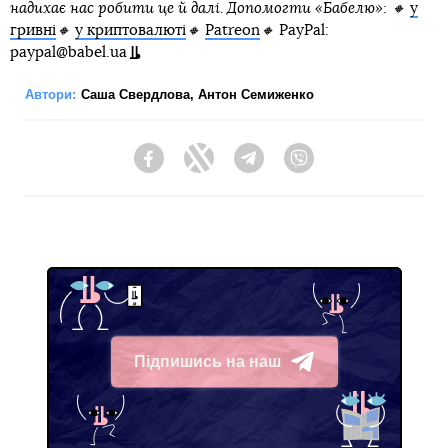
надихає нас робити це й далі. Допомогти «Бабелю»: 🔸
у
гривні
🔸
у криптовалюті
🔸
Patreon
🔸
PayPal:
paypal@babel.ua
Автори:
Саша Свердлова
,
Антон Семиженко
Facebook
Twitter
Telegram
Viber
Підпишись на наш
Telegram