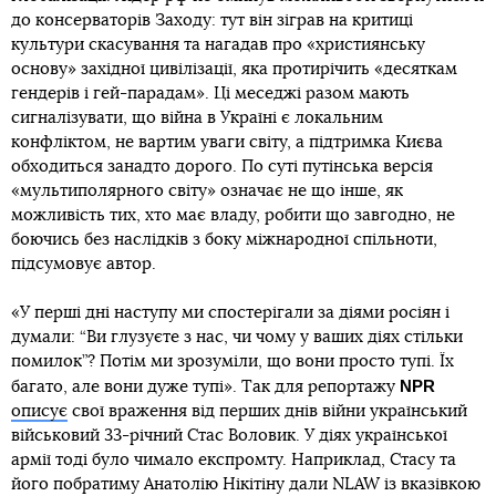
до консерваторів Заходу: тут він зіграв на критиці
культури скасування та нагадав про «християнську
основу» західної цивілізації, яка протирічить «десяткам
гендерів і гей-парадам». Ці меседжі разом мають
сигналізувати, що війна в Україні є локальним
конфліктом, не вартим уваги світу, а підтримка Києва
обходиться занадто дорого. По суті путінська версія
«мультиполярного світу» означає не що інше, як
можливість тих, хто має владу, робити що завгодно, не
боючись без наслідків з боку міжнародної спільноти,
підсумовує автор.
«У перші дні наступу ми спостерігали за діями росіян і
думали: “Ви глузуєте з нас, чи чому у ваших діях стільки
помилок”? Потім ми зрозуміли, що вони просто тупі. Їх
NPR
багато, але вони дуже тупі». Так для репортажу
описує
свої враження від перших днів війни український
військовий 33-річний Стас Воловик. У діях української
армії тоді було чимало експромту. Наприклад, Стасу та
його побратиму Анатолію Нікітіну дали NLAW із вказівкою