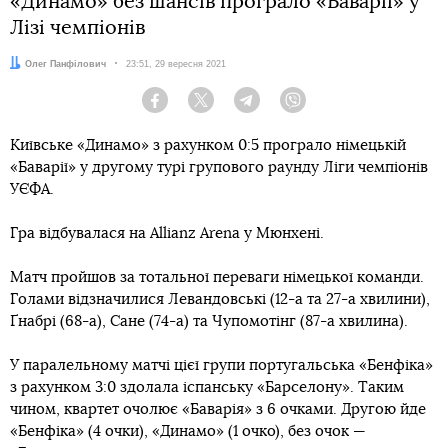
«Динамо» без шансів програло «Баварії» у
Лізі чемпіонів
Автор:
Олег Панфілович
Дата:
23:51, 29 вересня 2021
Facebook
Twitter
Telegram
Viber
Київське «Динамо» з рахунком 0:5 програло німецькій
«Баварії» у другому турі групового раунду Ліги чемпіонів
УЄФА.
Гра відбувалася на Allianz Arena у Мюнхені.
Матч пройшов за тотальної переваги німецької команди.
Голами відзначилися Левандовські (12-а та 27-а хвилини),
Ґнабрі (68-а), Сане (74-а) та Чупомотінг (87-а хвилина).
У паралельному матчі цієї групи португальська «Бенфіка»
з рахунком 3:0 здолала іспанську «Барселону». Таким
чином, квартет очолює «Баварія» з 6 очками. Другою йде
«Бенфіка» (4 очки), «Динамо» (1 очко), без очок —