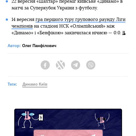
22 вересня «Шахтар» переміг київське «Динамо» в
матчі за Суперкубок України з футболу.
14 вересня
гра першого туру групового раунду Ліги
чемпіонів
на стадіоні НСК «Олімпійський» між
«Динамо» і «Бенфікою» закінчилася нічиєю — 0:0.
Автор:
Олег Панфілович
Facebook
Twitter
Telegram
Viber
Теги:
Динамо Київ