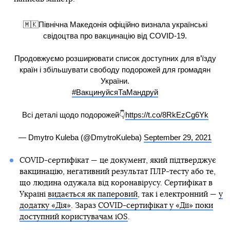
🇲🇰Північна Македонія офіційно визнала українські
свідоцтва про вакцинацію від COVID-19.
Продовжуємо розширювати список доступних для в’їзду
країн і збільшувати свободу подорожей для громадян
України.
#ВакцинуйсяТаМандруй
Всі деталі щодо подорожей👇
https://t.co/8RkEzCg6Yk
— Dmytro Kuleba (@DmytroKuleba)
September 29, 2021
COVID-сертифікат — це документ, який підтверджує
вакцинацію, негативний результат ПЛР-тесту або те,
що людина одужала від коронавірусу. Сертифікат в
Україні
видається як паперовий
, так і електронний —
у
додатку «Дія»
. Зараз
COVID-сертифікат у «Дії» поки
доступний користувачам iOS
.