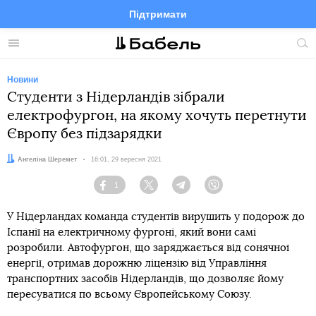
Підтримати
Facebook
Telegram
Twitter
Instagram
Меню
По
по
сай
Новини
Студенти з Нідерландів зібрали
електрофургон, на якому хочуть перетнути
Європу без підзарядки
Автор:
Ангеліна Шеремет
Дата:
16:01, 29 вересня 2021
1
Facebook
Twitter
Telegram
Viber
У Нідерландах команда студентів вирушить у подорож до
Іспанії на електричному фургоні, який вони самі
розробили. Автофургон, що заряджається від сонячної
енергії, отримав дорожню ліцензію від Управління
транспортних засобів Нідерландів, що дозволяє йому
пересуватися по всьому Європейському Союзу.