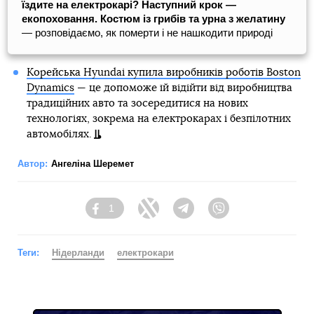
їздите на електрокарі? Наступний крок —
екопоховання. Костюм із грибів та урна з желатину
— розповідаємо, як померти і не нашкодити природі
Корейська Hyundai купила виробників роботів Boston
Dynamics
— це допоможе їй відійти від виробництва
традиційних авто та зосередитися на нових
технологіях, зокрема на електрокарах і безпілотних
автомобілях.
Автор:
Ангеліна Шеремет
1
Facebook
Twitter
Telegram
Viber
Теги:
Нідерланди
електрокари