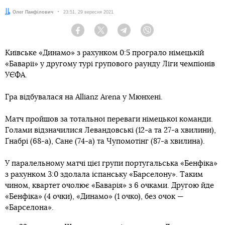
Автор:
Олег Панфілович
Дата:
23:51, 29 вересня 2021
Facebook
Twitter
Telegram
Viber
Київське «Динамо» з рахунком 0:5 програло німецькій
«Баварії» у другому турі групового раунду Ліги чемпіонів
УЄФА.
Гра відбувалася на Allianz Arena у Мюнхені.
Матч пройшов за тотальної переваги німецької команди.
Голами відзначилися Левандовські (12-а та 27-а хвилини),
Ґнабрі (68-а), Сане (74-а) та Чупомотінг (87-а хвилина).
У паралельному матчі цієї групи португальська «Бенфіка»
з рахунком 3:0 здолала іспанську «Барселону». Таким
чином, квартет очолює «Баварія» з 6 очками. Другою йде
«Бенфіка» (4 очки), «Динамо» (1 очко), без очок —
«Барселона».