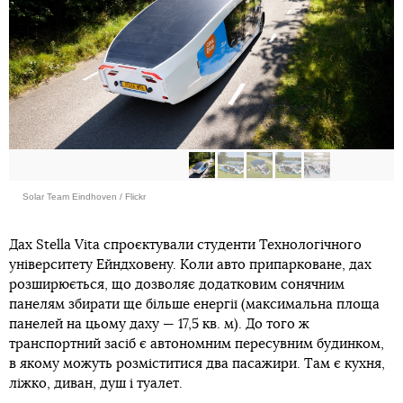
Solar Team Eindhoven / Flickr
Дах Stella Vita спроєктували студенти Технологічного
університету Ейндховену. Коли авто припарковане, дах
розширюється, що дозволяє додатковим сонячним
панелям збирати ще більше енергії (максимальна площа
панелей на цьому даху — 17,5 кв. м). До того ж
транспортний засіб є автономним пересувним будинком,
в якому можуть розміститися два пасажири. Там є кухня,
ліжко, диван, душ і туалет.