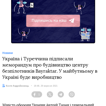
Підпишись на наш
Telegram
Новини
Україна і Туреччина підписали
меморандум про будівництво центру
безпілотників Bayraktar. У майбутньому в
Україні буде виробництво
Автор:
Костя Андрейковець
Дата:
18:48, 29 вересня 2021
1
Facebook
Twitter
Telegram
Viber
Міністр оборони України Андрій Таран і генеральний