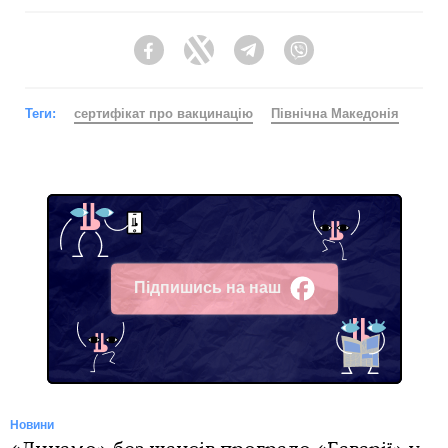
Facebook
Twitter
Telegram
Viber
Теги:
сертифікат про вакцинацію
Північна Македонія
Підпишись на наш
Facebook
Новини