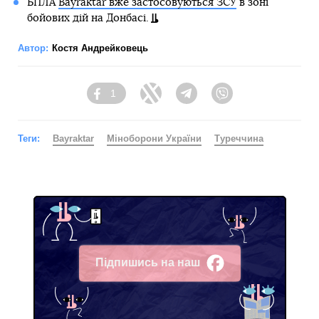
БПЛА
Bayraktar вже застосовуються ЗСУ
в зоні
бойових дій на Донбасі.
Автор:
Костя Андрейковець
1
Facebook
Twitter
Telegram
Viber
Теги:
Bayraktar
Міноборони України
Туреччина
Підпишись на наш
Facebook