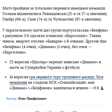
Матч пройшов за тотальної переваги німецької команди.
Голами відзначилися Левандовські (12-а та 27-а хвилини),
Ґнабрі (68-а), Сане (74-а) та Чупомотінг (87-а хвилина).
У паралельному матчі цієї групи португальська «Бенфіка»
з рахунком 3:0 здолала іспанську «Барселону». Таким
чином, квартет очолює «Баварія» з 6 очками. Другою йде
«Бенфіка» (4 очки), «Динамо» (1 очко), без очок —
«Барселона».
22 вересня «Шахтар» переміг київське «Динамо» в
матчі за Суперкубок України з футболу.
14 вересня
гра першого туру групового раунду Ліги
чемпіонів
на стадіоні НСК «Олімпійський» між
«Динамо» і «Бенфікою» закінчилася нічиєю — 0:0.
Автор:
Олег Панфілович