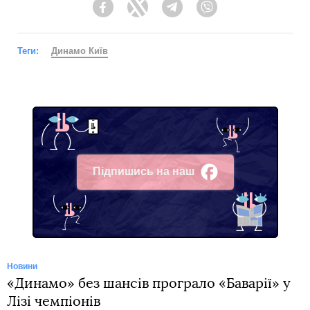
Facebook
Twitter
Telegram
Viber
Теги:
Динамо Київ
Підпишись на наш
Facebook
Новини
«Динамо» без шансів програло «Баварії» у
Лізі чемпіонів