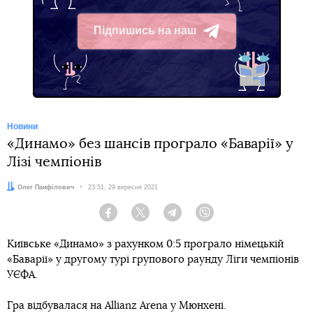
Підпишись на наш
Telegram
Новини
«Динамо» без шансів програло «Баварії» у
Лізі чемпіонів
Автор:
Олег Панфілович
Дата:
23:51, 29 вересня 2021
Facebook
Twitter
Telegram
Viber
Київське «Динамо» з рахунком 0:5 програло німецькій
«Баварії» у другому турі групового раунду Ліги чемпіонів
УЄФА.
Гра відбувалася на Allianz Arena у Мюнхені.