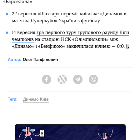
«Барселона».
22 вересня «Шахтар» переміг київське «Динамо» в
матчі за Суперкубок України з футболу.
14 вересня
гра першого туру групового раунду Ліги
чемпіонів
на стадіоні НСК «Олімпійський» між
«Динамо» і «Бенфікою» закінчилася нічиєю — 0:0.
Автор:
Олег Панфілович
Facebook
Twitter
Telegram
Viber
Теги:
Динамо Київ