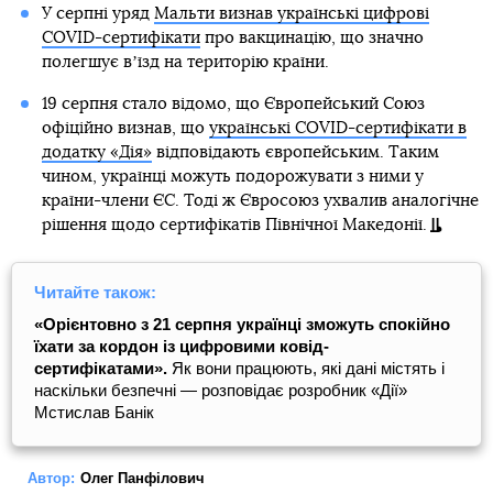
У серпні уряд
Мальти визнав українські цифрові
COVID-сертифікати
про вакцинацію, що значно
полегшує вʼїзд на територію країни.
19 серпня стало відомо, що Європейський Союз
офіційно визнав, що
українські COVID-сертифікати в
додатку «Дія»
відповідають європейським. Таким
чином, українці можуть подорожувати з ними у
країни-члени ЄС. Тоді ж Євросоюз ухвалив аналогічне
рішення щодо сертифікатів Північної Македонії.
Читайте також:
«Орієнтовно з 21 серпня українці зможуть спокійно
їхати за кордон із цифровими ковід-
сертифікатами».
Як вони працюють, які дані містять і
наскільки безпечні — розповідає розробник «Дії»
Мстислав Банік
Автор:
Олег Панфілович