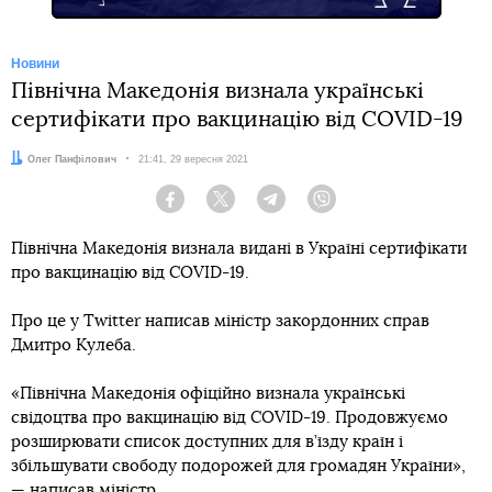
Новини
Північна Македонія визнала українські
сертифікати про вакцинацію від COVID-19
Автор:
Олег Панфілович
Дата:
21:41, 29 вересня 2021
Facebook
Twitter
Telegram
Viber
Північна Македонія визнала видані в Україні сертифікати
про вакцинацію від COVID-19.
Про це у Twitter написав міністр закордонних справ
Дмитро Кулеба.
«Північна Македонія офіційно визнала українські
свідоцтва про вакцинацію від COVID-19. Продовжуємо
розширювати список доступних для в’їзду країн і
збільшувати свободу подорожей для громадян України»,
— написав міністр.