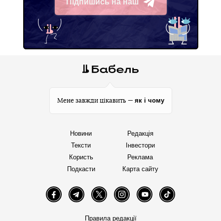
Підпишись на наш
Telegram
як і чому
Мене завжди цікавить —
Новини
Редакція
Тексти
Інвестори
Користь
Реклама
Подкасти
Карта сайту
Facebook
Telegram
Twitter
Instagram
YouTube
TikTok
Правила редакції