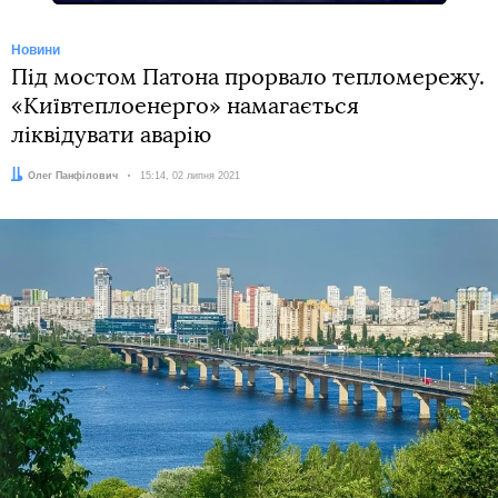
Новини
Під мостом Патона прорвало тепломережу.
«Київтеплоенерго» намагається
ліквідувати аварію
Автор:
Олег Панфілович
Дата:
15:14, 02 липня 2021