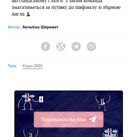
шотландському Глазго. 3 липня команда
змагатиметься за путівку до півфіналу зі збірною
Англії.
Автор:
Ангеліна Шеремет
Facebook
Twitter
Telegram
Viber
Теги:
Євро-2020
Підпишись на наш
Telegram