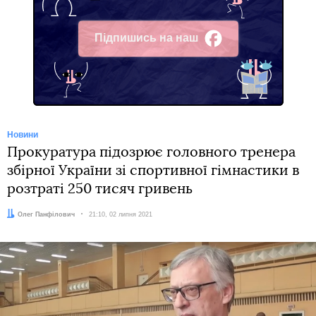
Підпишись на наш
Facebook
Новини
Прокуратура підозрює головного тренера
збірної України зі спортивної гімнастики в
розтраті 250 тисяч гривень
Автор:
Олег Панфілович
Дата:
21:10, 02 липня 2021