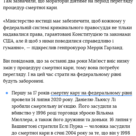
Там зазначили, що мораторій діятиме на період перегляду
процедур смертної кари.
«Міністерство юстиції має забезпечити, щоб кожному у
федеральній системі кримінального правосуддя не тільки
надавалися права, гарантовані Конституцією та законами
США, але й щоб з ними поводилися справедливо і
гуманно», — підкреслив генпрокурор Меррік Гарланд.
Він повідомив, що за останні два роки Мін’юст вніс низку
змін у процедуру смертної кари, тому вона потребує
перегляду. І на цей час страти на федеральному рівні
будуть заборонені.
Першу за 17 років
смертну кару на федеральному рівні
провели 14 липня 2020 року. Даніелю Льюїсу Лі
зробили смертельну інʼєкцію. Його засудили за
вбивство у 1996 році торговця зброєю Вільяма
Мюллера, а також його дружини та доньки. 16 липня у
Вашингтоні стратили Еслі Пурка — чоловіка засудили
до смертної кари в січні 2004 року за те, що він у 1998