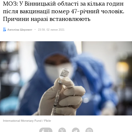
МОЗ: У Вінницькій області за кілька годин
після вакцинації помер 47-річний чоловік.
Причини наразі встановлюють
Автор:
Ангеліна Шеремет
Дата:
23:59, 02 липня 2021
International Monetary Fund / Flickr
1