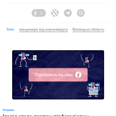
1
Facebook
Twitter
Telegram
Viber
Теги:
вакцинація від коронавірусу
Вінницька область
Підпишись на наш
Facebook
Новини