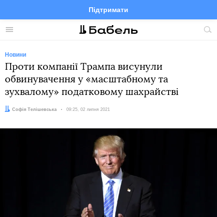
Підтримати
Facebook
Telegram
Twitter
Instagram
Меню
По
по
сай
Новини
Проти компанії Трампа висунули
обвинувачення у «масштабному та
зухвалому» податковому шахрайстві
Автор:
Софія Телішевська
Дата:
09:25, 02 липня 2021