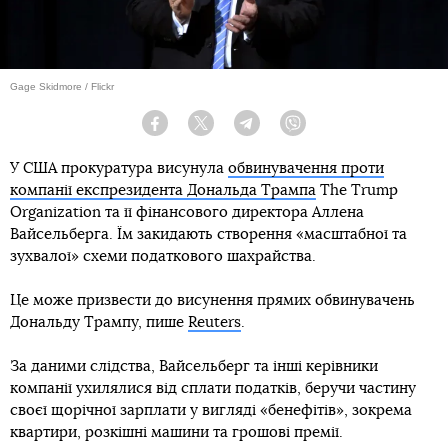
Gage Skidmore / Flickr
Facebook
Twitter
Telegram
Viber
У США прокуратура висунула
обвинувачення проти
компанії експрезидента Дональда Трампа
The Trump
Organization та її фінансового директора Аллена
Вайсельберга. Їм закидають створення «масштабної та
зухвалої» схеми податкового шахрайства.
Це може призвести до висунення прямих обвинувачень
Дональду Трампу, пише
Reuters
.
За даними слідства, Вайсельберг та інші керівники
компанії ухилялися від сплати податків, беручи частину
своєї щорічної зарплати у вигляді «бенефітів», зокрема
квартири, розкішні машини та грошові премії.