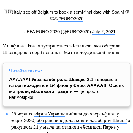
🇮🇹 Italy see off Belgium to book a semi-final date with Spain! 👏
👏👏
#EURO2020
— UEFA EURO 2020 (@EURO2020)
July 2, 2021
У півфіналі Італія зустрінеться з Іспанією, яка обіграла
Швейцарію в серії пенальті. Матч відбудеться 6 липня.
Читайте також:
АААААА! Україна обіграла Швецію 2:1 і вперше в
історії виходить в 1/4 фіналу Євро. ААААА!!! Ось як
ми грали, вболівали і раділи
— це просто
неймовірно!
29 червня
збірна України
вийшла до чвертьфіналу
Євро-2020,
обігравши в додатковий час збірну Швеції
з
рахунком 2:1 у матчі на стадіоні «Хемпден Парк» у