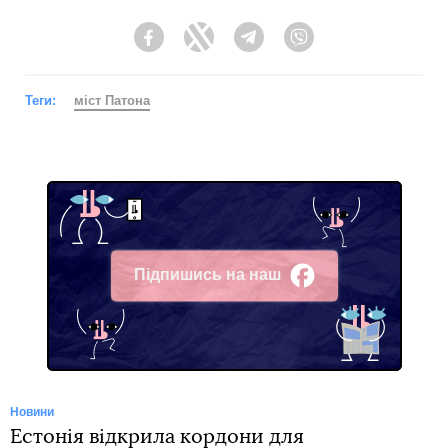
Facebook
Twitter
Telegram
Viber
Теги:
міст Патона
Підпишись на наш
Facebook
Новини
Естонія відкрила кордони для