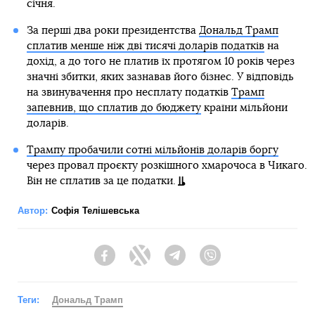
січня.
За перші два роки президентства
Дональд Трамп
сплатив менше ніж дві тисячі доларів податків
на
дохід, а до того не платив їх протягом 10 років через
значні збитки, яких зазнавав його бізнес. У відповідь
на звинувачення про несплату податків
Трамп
запевнив, що сплатив до бюджету
країни мільйони
доларів.
Трампу пробачили сотні мільйонів доларів боргу
через провал проєкту розкішного хмарочоса в Чикаго.
Він не сплатив за це податки.
Автор:
Софія Телішевська
Facebook
Twitter
Telegram
Viber
Теги:
Дональд Трамп