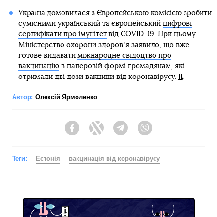
Україна домовилася з Європейською комісією зробити
сумісними український та європейський
цифрові
сертифікати про імунітет
від COVID-19. При цьому
Міністерство охорони здоровʼя заявило, що вже
готове видавати
міжнародне свідоцтво про
вакцинацію
в паперовій формі громадянам, які
отримали дві дози вакцини від коронавірусу.
Автор:
Олексій Ярмоленко
Facebook
Twitter
Telegram
Viber
Теги:
Естонія
вакцинація від коронавірусу