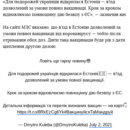
«Для подорожей українців відкрилася Естонія — в’їзд
дозволений за умови повної вакцинації. Крок за кроком
відновлюємо повноцінну дію безвізу з ЄС», — зазначив він.
На сайті МЗС вказано, що в’їзд в Естонію дозволений за
умови повної вакцинації від коронавірусу — тобто після
отримання обох доз. Діяти така вакцинація буде рік з дати
щеплення другою дозою.
Ловіть ще гарну новину😎
Для подорожей українців відкрилася Естонія🇪🇪 — в’їзд
дозволений за умови повної вакцинації.
Крок за кроком відновлюємо повноцінну дію безвізу з ЄС.
Детальна інформація та перелік визнаних вакцин — на карті👇
https://t.co/8RkEzCg6Yk
#ВакцинуйсяТаМандруй
— Dmytro Kuleba (@DmytroKuleba)
July 2, 2021