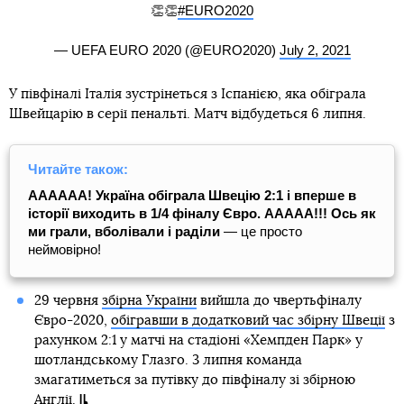
👏👏
#EURO2020
— UEFA EURO 2020 (@EURO2020)
July 2, 2021
У півфіналі Італія зустрінеться з Іспанією, яка обіграла
Швейцарію в серії пенальті. Матч відбудеться 6 липня.
Читайте також:
АААААА! Україна обіграла Швецію 2:1 і вперше в
історії виходить в 1/4 фіналу Євро. ААААА!!! Ось як
ми грали, вболівали і раділи
— це просто
неймовірно!
29 червня
збірна України
вийшла до чвертьфіналу
Євро-2020,
обігравши в додатковий час збірну Швеції
з
рахунком 2:1 у матчі на стадіоні «Хемпден Парк» у
шотландському Глазго. 3 липня команда
змагатиметься за путівку до півфіналу зі збірною
Англії.