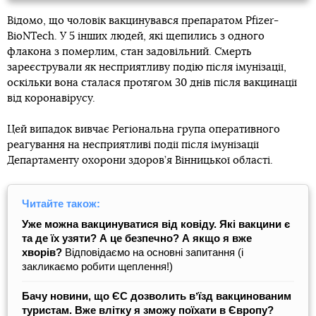
Відомо, що чоловік вакцинувався препаратом Pfizer-
BioNTech. У 5 інших людей, які щепились з одного
флакона з померлим, стан задовільний. Смерть
зареєстрували як несприятливу подію після імунізації,
оскільки вона сталася протягом 30 днів після вакцинації
від коронавірусу.
Цей випадок вивчає Регіональна група оперативного
реагування на несприятливі події після імунізації
Департаменту охорони здоров’я Вінницької області.
Читайте також:
Уже можна вакцинуватися від ковіду. Які вакцини є
та де їх узяти? А це безпечно? А якщо я вже
хворів?
Відповідаємо на основні запитання (і
закликаємо робити щеплення!)
Бачу новини, що ЄС дозволить вʼїзд вакцинованим
туристам. Вже влітку я зможу поїхати в Європу?