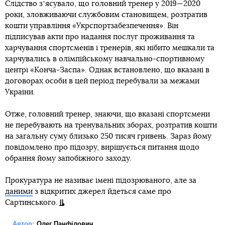
Слідство зʼясувало, що головний тренер у 2019—2020
роки, зловживаючи службовим становищем, розтратив
кошти управління «Укрспортзабезпечення». Він
підписував акти про надання послуг проживання та
харчування спортсменів і тренерів, які нібито мешкали та
харчувались в олімпійському навчально-спортивному
центрі «Конча-Заспа». Однак встановлено, що вказані в
договорах особи в цей період перебували за межами
України.
Отже, головний тренер, знаючи, що вказані спортсмени
не перебувають на тренувальних зборах, розтратив кошти
на загальну суму близько 250 тисяч гривень. Зараз йому
повідомлено про підозру, вирішується питання щодо
обрання йому запобіжного заходу.
Прокуратура не називає імені підозрюваного, але за
даними
з відкритих джерел йдеться саме про
Сартинського.
Автор:
Олег Панфілович