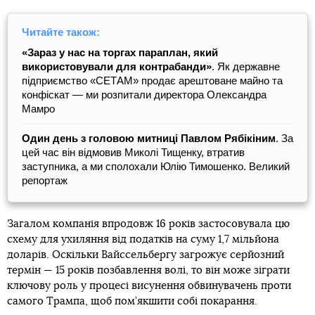
Читайте також:
«Зараз у нас на торгах параплан, який
використовували для контрабанди»
. Як державне
підприємство «СЕТАМ» продає арештоване майно та
конфіскат — ми розпитали директора Олександра
Мамро
Один день з головою митниці Павлом Рябікіним
. За
цей час він відмовив Миколі Тищенку, втратив
заступника, а ми сполохали Юлію Тимошенко. Великий
репортаж
Загалом компанія впродовж 16 років застосовувала цю
схему для ухиляння від податків на суму 1,7 мільйона
доларів. Оскільки Вайссельбергу загрожує серйозний
термін — 15 років позбавлення волі, то він може зіграти
ключову роль у процесі висунення обвинувачень проти
самого Трампа, щоб пом’якшити собі покарання.