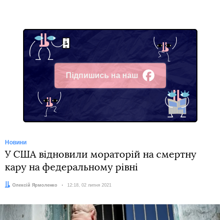
Підпишись на наш
Facebook
Новини
У США відновили мораторій на смертну
кару на федеральному рівні
Автор:
Олексій Ярмоленко
Дата:
12:18, 02 липня 2021