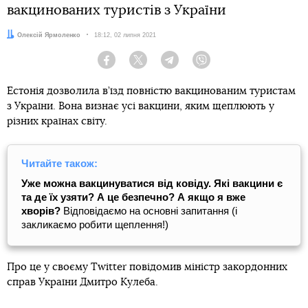
вакцинованих туристів з України
Автор:
Олексій Ярмоленко
Дата:
18:12, 02 липня 2021
Facebook
Twitter
Telegram
Viber
Естонія дозволила в’їзд повністю вакцинованим туристам
з України. Вона визнає усі вакцини, яким щеплюють у
різних країнах світу.
Читайте також:
Уже можна вакцинуватися від ковіду. Які вакцини є
та де їх узяти? А це безпечно? А якщо я вже
хворів?
Відповідаємо на основні запитання (і
закликаємо робити щеплення!)
Про це у своєму Twitter повідомив міністр закордонних
справ України Дмитро Кулеба.