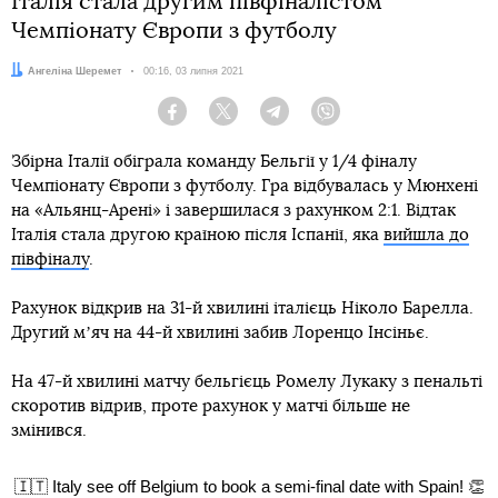
Італія стала другим півфіналістом
Чемпіонату Європи з футболу
Автор:
Ангеліна Шеремет
Дата:
00:16, 03 липня 2021
Facebook
Twitter
Telegram
Viber
Збірна Італії обіграла команду Бельгії у 1/4 фіналу
Чемпіонату Європи з футболу. Гра відбувалась у Мюнхені
на «Альянц-Арені» і завершилася з рахунком 2:1. Відтак
Італія стала другою країною після Іспанії, яка
вийшла до
півфіналу
.
Рахунок відкрив на 31-й хвилині італієць Ніколо Барелла.
Другий мʼяч на 44-й хвилині забив Лоренцо Інсіньє.
На 47-й хвилині матчу бельгієць Ромелу Лукаку з пенальті
скоротив відрив, проте рахунок у матчі більше не
змінився.
🇮🇹 Italy see off Belgium to book a semi-final date with Spain! 👏