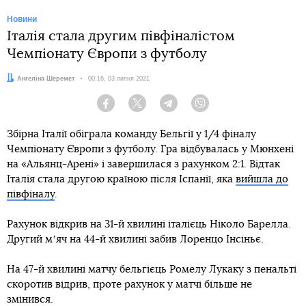
Новини
Італія стала другим півфіналістом
Чемпіонату Європи з футболу
Автор:
Ангеліна Шеремет
Дата:
00:16, 03 липня 2021
Facebook
Twitter
Telegram
Viber
Збірна Італії обіграла команду Бельгії у 1/4 фіналу
Чемпіонату Європи з футболу. Гра відбувалась у Мюнхені
на «Альянц-Арені» і завершилася з рахунком 2:1. Відтак
Італія стала другою країною після Іспанії, яка
вийшла до
півфіналу
.
Рахунок відкрив на 31-й хвилині італієць Ніколо Барелла.
Другий мʼяч на 44-й хвилині забив Лоренцо Інсіньє.
На 47-й хвилині матчу бельгієць Ромелу Лукаку з пенальті
скоротив відрив, проте рахунок у матчі більше не
змінився.