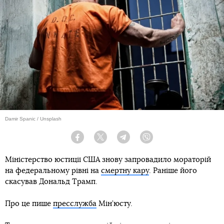
Damir Spanic / Unsplash
Facebook
Twitter
Telegram
Viber
Міністерство юстиції США знову запровадило мораторій
на федеральному рівні на
смертну кару
. Раніше його
скасував Дональд Трамп.
Про це пише
пресслужба
Мін’юсту.