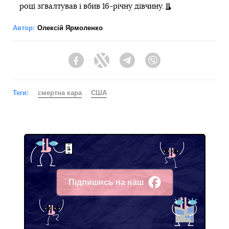
році зґвалтував і вбив 16-річну дівчину.
Автор:
Олексій Ярмоленко
Facebook
Twitter
Telegram
Viber
Теги:
смертна кара
США
Підпишись на наш
Facebook