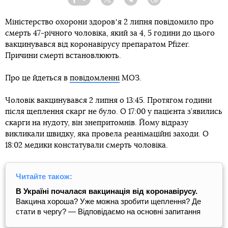
Facebook
Twitter
Telegram
Viber
Міністерство охорони здоровʼя 2 липня повідомило про
смерть 47-річного чоловіка, який за 4, 5 години до цього
вакцинувався від коронавірусу препаратом Pfizer.
Причини смерті встановлюють.
Про це йдеться в
повідомленні
МОЗ.
Чоловік вакцинувався 2 липня о 13:45. Протягом години
після щеплення скарг не було. О 17:00 у пацієнта з’явились
скарги на нудоту, він знепритомнів. Йому відразу
викликали швидку, яка провела реанімаційні заходи. О
18:02 медики констатували смерть чоловіка.
Читайте також:
В Україні почалася вакцинація від коронавірусу.
Вакцина хороша? Уже можна зробити щеплення? Де
стати в чергу? — Відповідаємо на основні запитання