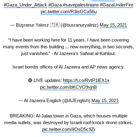
#Gaza_Under_Attack
#Gaza
#savepalestinians
#GazaUnderFire
pic.twitter.com/R3isGCa56u
— Büşranur Yalınız 🇹🇷 (@busranuryaliniz)
May 15, 2021
“I have been working here for 11 years. I have been covering
many events from this building ... now everything, in two seconds,
just vanished.” - Al Jazeera’s Safwat al-Kahlout.
Israel bombs offices of Al Jazeera and AP news agency.
🔴 LIVE updates:
https://t.co/RvtP1lEX1x
pic.twitter.com/bKCVO9vjnB
— Al Jazeera English (@AJEnglish)
May 15, 2021
BREAKING: Al-Jalaa tower in Gaza, which houses multiple
media outlets, was destroyed by Israeli roof-knock drone strikes.
pic.twitter.com/iIOsD5c9Zi