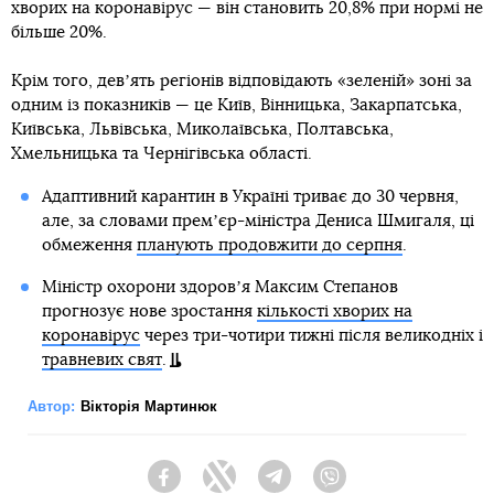
хворих на коронавірус — він становить 20,8% при нормі не
більше 20%.
Крім того, девʼять регіонів відповідають «зеленій» зоні за
одним із показників — це Київ, Вінницька, Закарпатська,
Київська, Львівська, Миколаївська, Полтавська,
Хмельницька та Чернігівська області.
Адаптивний карантин в Україні триває до 30 червня,
але, за словами премʼєр-міністра Дениса Шмигаля, ці
обмеження
планують продовжити до серпня
.
Міністр охорони здоровʼя Максим Степанов
прогнозує нове зростання
кількості хворих на
коронавірус
через три-чотири тижні після великодніх і
травневих свят
.
Автор:
Вікторія Мартинюк
Facebook
Twitter
Telegram
Viber