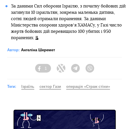
За даними Сил оборони Ізраїлю, з початку бойових дій
загинули 10 ізраїльтян, зокрема маленька дитина,
сотні людей отримали поранення. За даними
Міністерства охорони здоровʼя ХАМАСу, у Газі число
жертв бойових дій перевищило 100 убитих і 950
поранених.
Автор:
Ангеліна Шеремет
1
Facebook
Twitter
Telegram
Viber
Теги:
Ізраїль
сектор Гази
операція «Страж стіни»