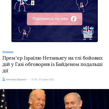
Підпишись на наш
Facebook
Новини
Премʼєр Ізраїлю Нетаньягу на тлі бойових
дій у Газі обговорив із Байденом подальші
дії
Автор:
Ангеліна Шеремет
Дата:
21:48, 15 травня 2021