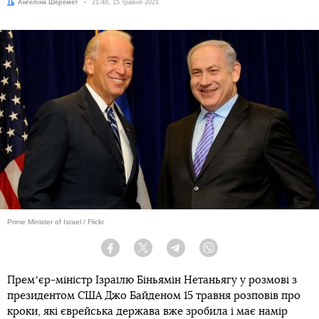
Автор:
Ангеліна Шеремет
Дата:
21:48, 15 травня 2021
Prime Minister of Israel / Flickr
Facebook
Twitter
Telegram
Viber
Премʼєр-міністр Ізраїлю Біньямін Нетаньягу у розмові з
президентом США Джо Байденом 15 травня розповів про
кроки, які єврейська держава вже зробила і має намір