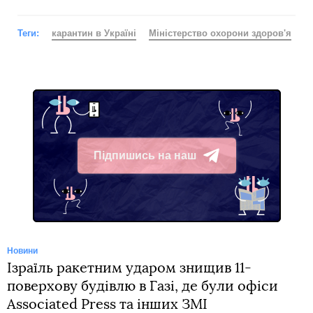
Теги:
карантин в Україні
Міністерство охорони здоров'я
Підпишись на наш
Telegram
Новини
Ізраїль ракетним ударом знищив 11-
поверхову будівлю в Газі, де були офіси
Associated Press та інших ЗМІ