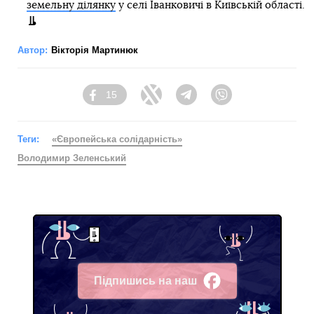
земельну ділянку
у селі Іванковичі в Київській області.
Автор:
Вікторія Мартинюк
15
Facebook
Twitter
Telegram
Viber
Теги:
«Європейська солідарність»
Володимир Зеленський
Підпишись на наш
Facebook