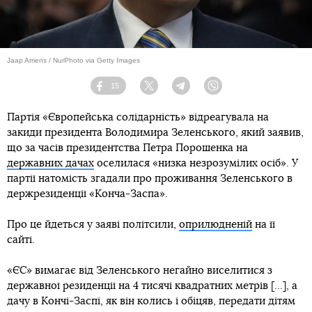
Jaap Arriens / NurPhoto via Getty Images
15
Facebook
Twitter
Telegram
Viber
Партія «Європейська солідарність» відреагувала на
закиди президента Володимира Зеленського, який заявив,
що за часів президентства Петра Порошенка на
державних дачах
оселилася «низка незрозумілих осіб». У
партії натомість згадали про проживання Зеленського в
держрезиденції «Конча-Заспа».
Про це йдеться у заяві політсили,
оприлюдненій
на її
сайті.
«ЄС» вимагає від Зеленського негайно виселитися з
державної резиденції на 4 тисячі квадратних метрів […], а
дачу в Кончі-Заспі, як він колись і обіцяв, передати дітям