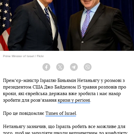
Prime Minister of Israel / Flickr
Facebook
Twitter
Telegram
Viber
Премʼєр-міністр Ізраїлю Біньямін Нетаньягу у розмові з
президентом США Джо Байденом 15 травня розповів про
кроки, які єврейська держава вже зробила і має намір
зробити для розвʼязання
кризи у регіоні
.
Про це повідомляє
Times of Israel
.
Нетаньягу зазначив, що Ізраїль робить все можливе для
того, щоб не заподіяти шкоди непричетним до конфлікту,