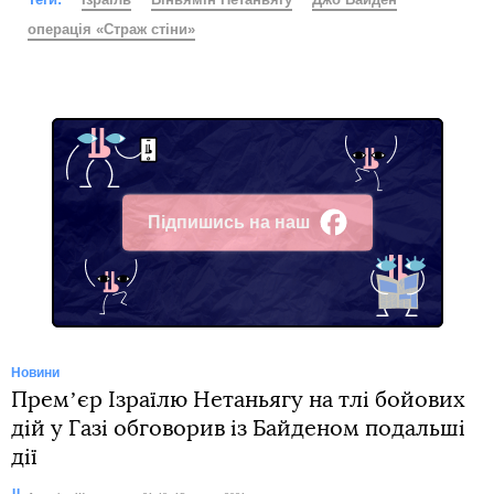
операція «Страж стіни»
Підпишись на наш
Facebook
Новини
Премʼєр Ізраїлю Нетаньягу на тлі бойових
дій у Газі обговорив із Байденом подальші
дії