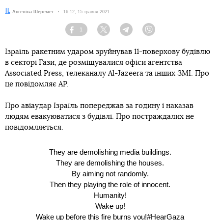
Автор:
Ангеліна Шеремет
Дата:
16:12, 15 травня 2021
1
Facebook
Twitter
Telegram
Viber
Ізраїль ракетним ударом зруйнував 11-поверхову будівлю
в секторі Гази, де розміщувалися офіси агентства
Associated Press, телеканалу Al-Jazeera та інших ЗМІ. Про
це повідомляє AP.
Про авіаудар Ізраїль попереджав за годину і наказав
людям евакуюватися з будівлі. Про постраждалих не
повідомляється.
They are demolishing media buildings.
They are demolishing the houses.
By aiming not randomly.
Then they playing the role of innocent.
Humanity!
Wake up!
Wake up before this fire burns you!
#HearGaza