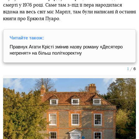
смерті у 1976 році. Саме там з-під її пера народилася
відома на весь світ міс Марпл, там були написані й останні
книги про Еркюля Пуаро.
Читайте також:
Правнук Агати Крісті змінив назву роману «Десятеро
негренят» на більш політкоректну
1
6