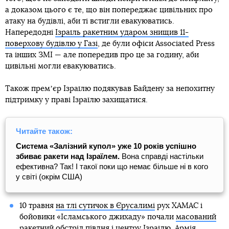
а доказом цього є те, що він попереджає цивільних про
атаку на будівлі, аби ті встигли евакуюватись.
Напередодні
Ізраїль ракетним ударом знищив 11-
поверхову будівлю у Газі
, де були офіси Associated Press
та інших ЗМІ — але попередив про це за годину, аби
цивільні могли евакуюватись.
Також премʼєр Ізраїлю подякував Байдену за непохитну
підтримку у праві Ізраїлю захищатися.
Читайте також:
Система «Залізний купол» уже 10 років успішно
збиває ракети над Ізраїлем.
Вона справді настільки
ефективна? Так! І такої поки що немає більше ні в кого
у світі (окрім США)
10 травня
на тлі сутичок в Єрусалимі
рух ХАМАС і
бойовики «Ісламського джихаду» почали
масований
ракетний обстріл півдня і центру Ізраїлю
. Армія