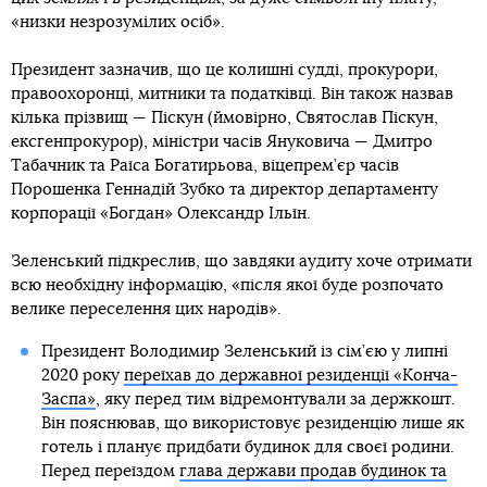
«низки незрозумілих осіб».
Президент зазначив, що це колишні судді, прокурори,
правоохоронці, митники та податківці. Він також назвав
кілька прізвищ — Піскун (ймовірно, Святослав Піскун,
ексгенпрокурор), міністри часів Януковича — Дмитро
Табачник та Раїса Богатирьова, віцепрем’єр часів
Порошенка Геннадій Зубко та директор департаменту
корпорації «Богдан» Олександр Ільїн.
Зеленський підкреслив, що завдяки аудиту хоче отримати
всю необхідну інформацію, «після якої буде розпочато
велике переселення цих народів».
Президент Володимир Зеленський із сім’єю у липні
2020 року
переїхав до державної резиденції «Конча-
Заспа»
, яку перед тим відремонтували за держкошт.
Він пояснював, що використовує резиденцію лише як
готель і планує придбати будинок для своєї родини.
Перед переїздом
глава держави продав будинок та