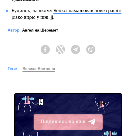
Будинок, на якому
Бенксі намалював нове графіті
,
різко виріс у ціні.
Автор:
Ангеліна Шеремет
Facebook
Twitter
Telegram
Viber
Теги:
Велика Британія
Підпишись на наш
Telegram