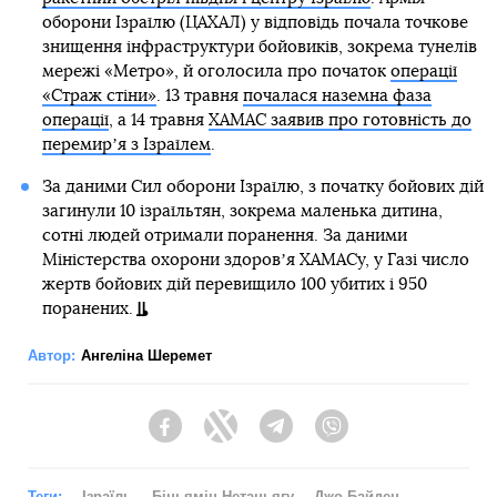
оборони Ізраїлю (ЦАХАЛ) у відповідь почала точкове
знищення інфраструктури бойовиків, зокрема тунелів
мережі «Метро», й оголосила про початок
операції
«Страж стіни»
. 13 травня
почалася наземна фаза
операції
, а 14 травня
ХАМАС заявив про готовність до
перемирʼя з Ізраїлем
.
За даними Сил оборони Ізраїлю, з початку бойових дій
загинули 10 ізраїльтян, зокрема маленька дитина,
сотні людей отримали поранення. За даними
Міністерства охорони здоровʼя ХАМАСу, у Газі число
жертв бойових дій перевищило 100 убитих і 950
поранених.
Автор:
Ангеліна Шеремет
Facebook
Twitter
Telegram
Viber
Теги:
Ізраїль
Біньямін Нетаньягу
Джо Байден