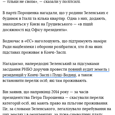
— тільки не своїм», — сказали у політсилі.
В партії Порошенка нагадали, що у родини Зеленських є
будинок в Італії та кілька квартир. Одна з них, додають,
знаходиться у Києві на Грушевського — «в пішій
досяжності від Офісу президента».
Водночас в «ЄС» наголошують, що підтримують наміри
Ради нацбезпеки і оборони розібратися, хто й на яких
підставах проживає в Кончі-Заспі.
Нагадаємо, напередодні Зеленський за підсумками
засідання РНБО доручив провести
повний аудит земель і
резиденцій у Кончі-Заспі і Пущі-Водиці
, а також
встановити перелік осіб, які там проживають.
Він заявив, що наприкінці 2014 року — за часів
президентства Петра Порошенка — скасували перелік
категорій осіб, які мають право на пільгове проживання.
Це, за словами Зеленського, легалізувало перебування на
цих землях і в резиденціях, за дуже символічну плату,