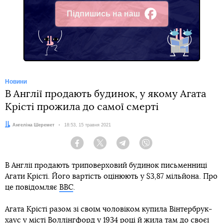
Підпишись на наш
Facebook
Новини
В Англії продають будинок, у якому Агата
Крісті прожила до самої смерті
Автор:
Ангеліна Шеремет
Дата:
18:53, 15 травня 2021
Facebook
Twitter
Telegram
Viber
В Англії продають триповерховий будинок письменниці
Агати Крісті. Його вартість оцінюють у $3,87 мільйона. Про
це повідомляє
BBC
.
Агата Крісті разом зі своїм чоловіком купила Вінтербрук-
хаус у місті Воллінгфорд у 1934 році й жила там до своєї