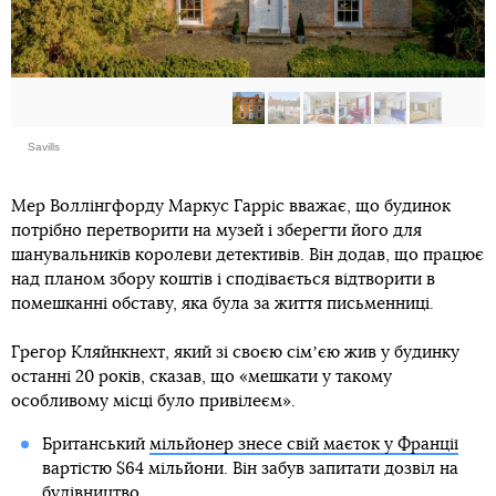
Savills
Мер Воллінгфорду Маркус Гарріс вважає, що будинок
потрібно перетворити на музей і зберегти його для
шанувальників королеви детективів. Він додав, що працює
над планом збору коштів і сподівається відтворити в
помешканні обставу, яка була за життя письменниці.
Грегор Кляйнкнехт, який зі своєю сімʼєю жив у будинку
останні 20 років, сказав, що «мешкати у такому
особливому місці було привілеєм».
Британський
мільйонер знесе свій маєток у Франції
вартістю $64 мільйони. Він забув запитати дозвіл на
будівництво.