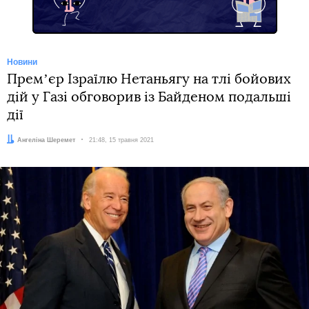
Новини
Премʼєр Ізраїлю Нетаньягу на тлі бойових
дій у Газі обговорив із Байденом подальші
дії
Автор:
Ангеліна Шеремет
Дата:
21:48, 15 травня 2021