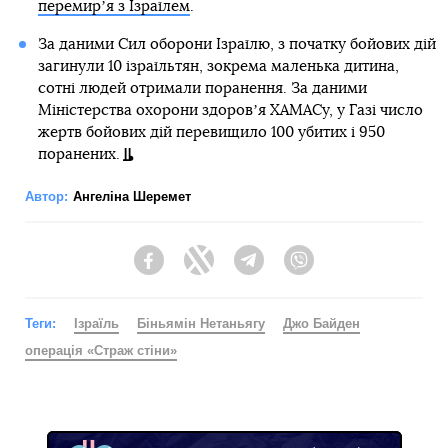
перемирʼя з Ізраїлем
.
За даними Сил оборони Ізраїлю, з початку бойових дій
загинули 10 ізраїльтян, зокрема маленька дитина,
сотні людей отримали поранення. За даними
Міністерства охорони здоровʼя ХАМАСу, у Газі число
жертв бойових дій перевищило 100 убитих і 950
поранених.
Автор:
Ангеліна Шеремет
Facebook
Twitter
Telegram
Viber
Теги:
Ізраїль
Біньямін Нетаньягу
Джо Байден
операція «Страж стіни»