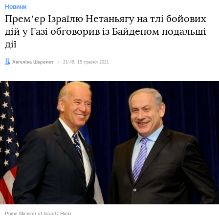
Новини
Премʼєр Ізраїлю Нетаньягу на тлі бойових
дій у Газі обговорив із Байденом подальші
дії
Автор:
Ангеліна Шеремет
Дата:
21:48, 15 травня 2021
Prime Minister of Israel / Flickr