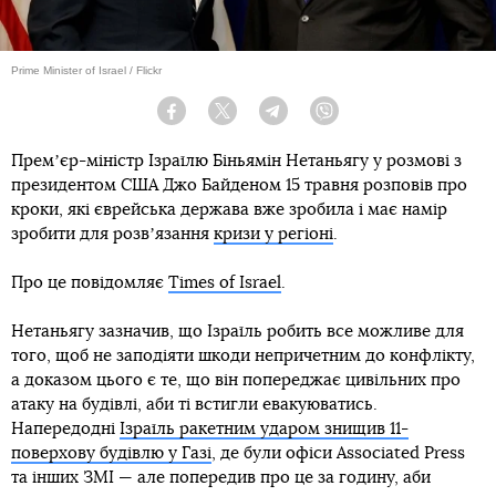
Prime Minister of Israel / Flickr
Facebook
Twitter
Telegram
Viber
Премʼєр-міністр Ізраїлю Біньямін Нетаньягу у розмові з
президентом США Джо Байденом 15 травня розповів про
кроки, які єврейська держава вже зробила і має намір
зробити для розвʼязання
кризи у регіоні
.
Про це повідомляє
Times of Israel
.
Нетаньягу зазначив, що Ізраїль робить все можливе для
того, щоб не заподіяти шкоди непричетним до конфлікту,
а доказом цього є те, що він попереджає цивільних про
атаку на будівлі, аби ті встигли евакуюватись.
Напередодні
Ізраїль ракетним ударом знищив 11-
поверхову будівлю у Газі
, де були офіси Associated Press
та інших ЗМІ — але попередив про це за годину, аби