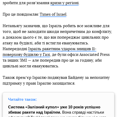
зробити для розвʼязання
кризи у регіоні
.
Про це повідомляє
Times of Israel
.
Нетаньягу зазначив, що Ізраїль робить все можливе для
того, щоб не заподіяти шкоди непричетним до конфлікту,
а доказом цього є те, що він попереджає цивільних про
атаку на будівлі, аби ті встигли евакуюватись.
Напередодні
Ізраїль ракетним ударом знищив 11-
поверхову будівлю у Газі
, де були офіси Associated Press
та інших ЗМІ — але попередив про це за годину, аби
цивільні могли евакуюватись.
Також премʼєр Ізраїлю подякував Байдену за непохитну
підтримку у праві Ізраїлю захищатися.
Читайте також:
Система «Залізний купол» уже 10 років успішно
збиває ракети над Ізраїлем.
Вона справді настільки