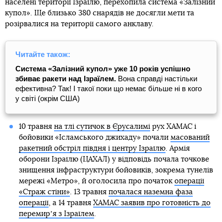
населені території Ізраїлю, перехопила система «Залізний
купол». Ще близько 380 снарядів не досягли мети та
розірвалися на території самого анклаву.
Читайте також:
Система «Залізний купол» уже 10 років успішно
збиває ракети над Ізраїлем.
Вона справді настільки
ефективна? Так! І такої поки що немає більше ні в кого
у світі (окрім США)
10 травня
на тлі сутичок в Єрусалимі
рух ХАМАС і
бойовики «Ісламського джихаду» почали
масований
ракетний обстріл півдня і центру Ізраїлю
. Армія
оборони Ізраїлю (ЦАХАЛ) у відповідь почала точкове
знищення інфраструктури бойовиків, зокрема тунелів
мережі «Метро», й оголосила про початок
операції
«Страж стіни»
. 13 травня
почалася наземна фаза
операції
, а 14 травня
ХАМАС заявив про готовність до
перемирʼя з Ізраїлем
.