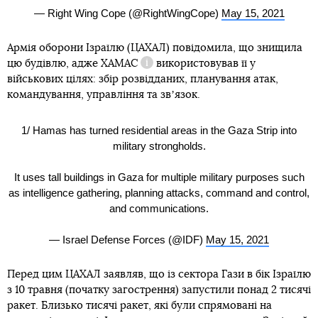
— Right Wing Cope (@RightWingCope)
May 15, 2021
Армія оборони Ізраїлю (ЦАХАЛ) повідомила, що знищила
цю будівлю, адже
ХАМАС
використовував її у
Довідка
військових цілях: збір розвідданих, планування атак,
командування, управління та звʼязок.
1/ Hamas has turned residential areas in the Gaza Strip into
military strongholds.
It uses tall buildings in Gaza for multiple military purposes such
as intelligence gathering, planning attacks, command and control,
and communications.
— Israel Defense Forces (@IDF)
May 15, 2021
Перед цим ЦАХАЛ заявляв, що із сектора Гази в бік Ізраїлю
з 10 травня (початку загострення) запустили понад 2 тисячі
ракет. Близько тисячі ракет, які були спрямовані на