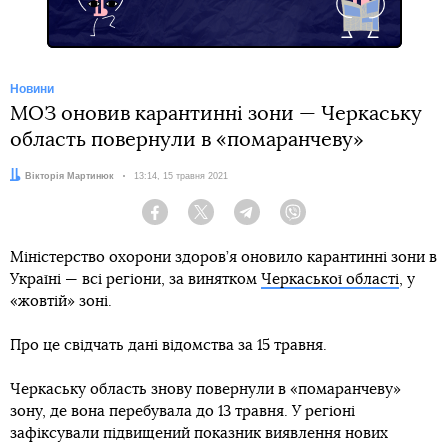
Новини
МОЗ оновив карантинні зони — Черкаську
область повернули в «помаранчеву»
Автор:
Вікторія Мартинюк
Дата:
13:14, 15 травня 2021
Facebook
Twitter
Telegram
Viber
Міністерство охорони здоров’я оновило карантинні зони в
Україні — всі регіони, за винятком
Черкаської області
, у
«жовтій» зоні.
Про це свідчать дані відомства за 15 травня.
Черкаську область знову повернули в «помаранчеву»
зону, де вона перебувала до 13 травня. У регіоні
зафіксували підвищений показник виявлення нових