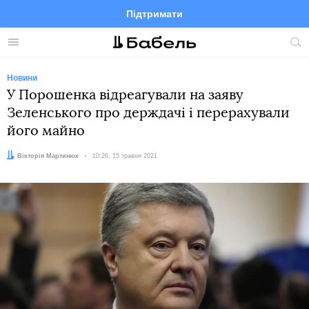
Підтримати
Facebook
Telegram
Twitter
Instagram
Меню
По
по
сай
Новини
У Порошенка відреагували на заяву
Зеленського про держдачі і перерахували
його майно
Автор:
Вікторія Мартинюк
Дата:
10:26, 15 травня 2021