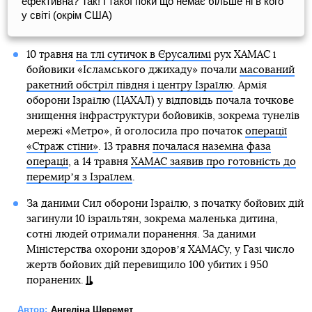
ефективна? Так! І такої поки що немає більше ні в кого
у світі (окрім США)
10 травня
на тлі сутичок в Єрусалимі
рух ХАМАС і
бойовики «Ісламського джихаду» почали
масований
ракетний обстріл півдня і центру Ізраїлю
. Армія
оборони Ізраїлю (ЦАХАЛ) у відповідь почала точкове
знищення інфраструктури бойовиків, зокрема тунелів
мережі «Метро», й оголосила про початок
операції
«Страж стіни»
. 13 травня
почалася наземна фаза
операції
, а 14 травня
ХАМАС заявив про готовність до
перемирʼя з Ізраїлем
.
За даними Сил оборони Ізраїлю, з початку бойових дій
загинули 10 ізраїльтян, зокрема маленька дитина,
сотні людей отримали поранення. За даними
Міністерства охорони здоровʼя ХАМАСу, у Газі число
жертв бойових дій перевищило 100 убитих і 950
поранених.
Автор:
Ангеліна Шеремет