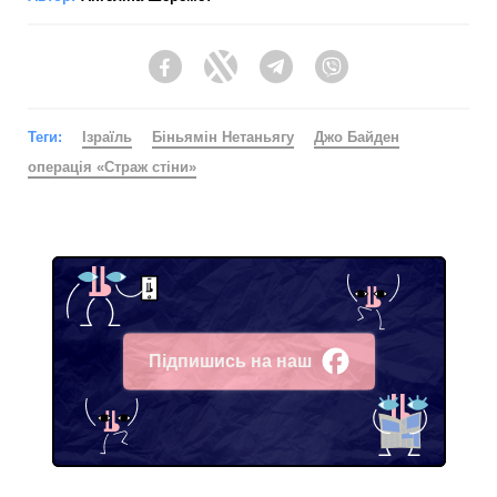
Facebook
Twitter
Telegram
Viber
Теги:
Ізраїль
Біньямін Нетаньягу
Джо Байден
операція «Страж стіни»
Підпишись на наш
Facebook