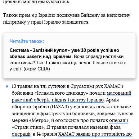
цивільні могли евакуюватись.
Також премʼєр Ізраїлю подякував Байдену за непохитну
підтримку у праві Ізраїлю захищатися.
Читайте також:
Система «Залізний купол» уже 10 років успішно
збиває ракети над Ізраїлем.
Вона справді настільки
ефективна? Так! І такої поки що немає більше ні в кого
у світі (окрім США)
10 травня
на тлі сутичок в Єрусалимі
рух ХАМАС і
бойовики «Ісламського джихаду» почали
масований
ракетний обстріл півдня і центру Ізраїлю
. Армія
оборони Ізраїлю (ЦАХАЛ) у відповідь почала точкове
знищення інфраструктури бойовиків, зокрема тунелів
мережі «Метро», й оголосила про початок
операції
«Страж стіни»
. 13 травня
почалася наземна фаза
операції
, а 14 травня
ХАМАС заявив про готовність до