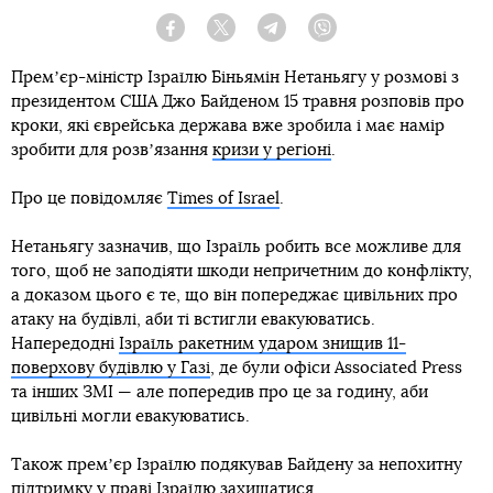
Facebook
Twitter
Telegram
Viber
Премʼєр-міністр Ізраїлю Біньямін Нетаньягу у розмові з
президентом США Джо Байденом 15 травня розповів про
кроки, які єврейська держава вже зробила і має намір
зробити для розвʼязання
кризи у регіоні
.
Про це повідомляє
Times of Israel
.
Нетаньягу зазначив, що Ізраїль робить все можливе для
того, щоб не заподіяти шкоди непричетним до конфлікту,
а доказом цього є те, що він попереджає цивільних про
атаку на будівлі, аби ті встигли евакуюватись.
Напередодні
Ізраїль ракетним ударом знищив 11-
поверхову будівлю у Газі
, де були офіси Associated Press
та інших ЗМІ — але попередив про це за годину, аби
цивільні могли евакуюватись.
Також премʼєр Ізраїлю подякував Байдену за непохитну
підтримку у праві Ізраїлю захищатися.