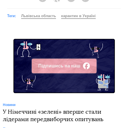
Facebook
Twitter
Telegram
Viber
Теги:
Львівська область
карантин в Україні
Підпишись на наш
Facebook
Новини
У Німеччині «зелені» вперше стали
лідерами передвиборчих опитувань