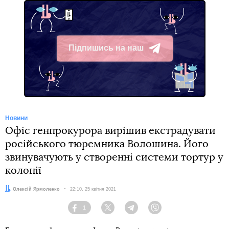
Підпишись на наш
Telegram
Новини
Офіс генпрокурора вирішив екстрадувати
російського тюремника Волошина. Його
звинувачують у створенні системи тортур у
колонії
Автор:
Олексій Ярмоленко
Дата:
22:10, 25 квітня 2021
1
Facebook
Twitter
Telegram
Viber