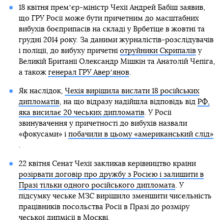
18 квітня премʼєр-міністр Чехії Андрей Бабіш заявив,
що ГРУ Росії може бути причетним до масштабних
вибухів боєприпасів на складі у Врбетіце в жовтні та
грудні 2014 року. За даними журналістів-розслідувачів
і поліції, до вибуху причетні
отруйники Скрипалів
у
Великій Британії Олександр Мішкін та Анатолій Чепіга,
а також
генерал ГРУ Аверʼянов
.
Як наслідок,
Чехія вирішила вислати 18 російських
дипломатів
, на що відразу надійшла відповідь від
РФ,
яка висилає 20 чеських дипломатів
. У Росії
звинувачення у причетності до вибухів назвали
«фокусами» і
побачили в цьому «американський слід»
.
22 квітня Сенат Чехії закликав керівництво країни
розірвати договір про дружбу з Росією і залишити в
Празі тільки одного російського дипломата
. У
підсумку чеське МЗС вирішило зменшити чисельність
працівників посольства Росії в Празі до розміру
чеської дипмісії в Москві.