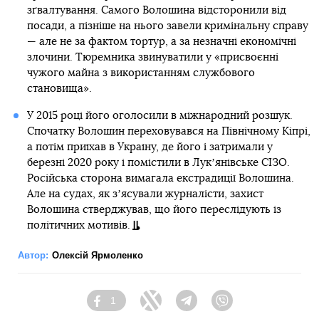
зґвалтування. Самого Волошина відсторонили від
посади, а пізніше на нього завели кримінальну справу
— але не за фактом тортур, а за незначні економічні
злочини. Тюремника звинуватили у «присвоєнні
чужого майна з використанням службового
становища».
У 2015 році його оголосили в міжнародний розшук.
Спочатку Волошин переховувався на Північному Кіпрі,
а потім приїхав в Україну, де його і затримали у
березні 2020 року і помістили в Лукʼянівське СІЗО.
Російська сторона вимагала екстрадиції Волошина.
Але на судах, як зʼясували журналісти, захист
Волошина стверджував, що його переслідують із
політичних мотивів.
Автор:
Олексій Ярмоленко
1
Facebook
Twitter
Telegram
Viber