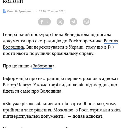
колонії
Автор:
Олексій Ярмоленко
Дата:
22:10, 25 квітня 2021
1
Facebook
Twitter
Telegram
Viber
Генеральний прокурор Ірина Венедіктова підписала
документи про екстрадицію до Росії тюремника
Василя
Волошина
. Він переховувався в Україні, тому що в РФ
проти нього порушили кримінальну справу.
Про це пише «
Заборона
».
Інформацію про екстрадицію першим розповів адвокат
Віктор Чевгуз. У коментарі виданню він підтвердив, що
йдеться саме про Волошина.
«Він уже рік як звільнився з-під варти. Я не знаю, чому
прийняли таке рішення. Можливо, з Росії отримали якісь
підтверджувальні документи», — додав адвокат.