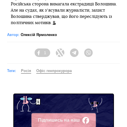
Російська сторона вимагала екстрадиції Волошина.
Але на судах, як зʼясували журналісти, захист
Волошина стверджував, що його переслідують із
політичних мотивів.
Автор:
Олексій Ярмоленко
1
Facebook
Twitter
Telegram
Viber
Теги:
Росія
Офіс генпрокурора
Підпишись на наш
Facebook