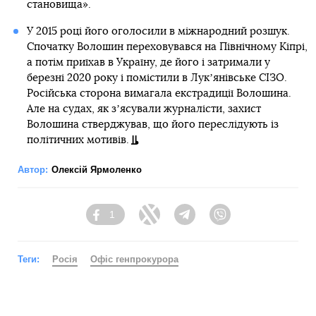
становища».
У 2015 році його оголосили в міжнародний розшук.
Спочатку Волошин переховувався на Північному Кіпрі,
а потім приїхав в Україну, де його і затримали у
березні 2020 року і помістили в Лукʼянівське СІЗО.
Російська сторона вимагала екстрадиції Волошина.
Але на судах, як зʼясували журналісти, захист
Волошина стверджував, що його переслідують із
політичних мотивів.
Автор:
Олексій Ярмоленко
1
Facebook
Twitter
Telegram
Viber
Теги:
Росія
Офіс генпрокурора