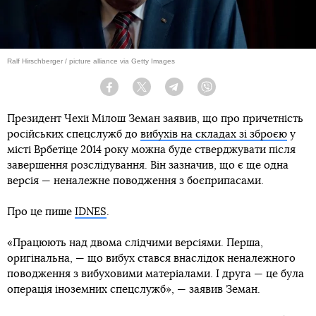
Ralf Hirschberger / picture alliance via Getty Images
Facebook
Twitter
Telegram
Viber
Президент Чехії Мілош Земан заявив, що про причетність
російських спецслужб до
вибухів на складах зі зброєю
у
місті Врбетіце 2014 року можна буде стверджувати після
завершення розслідування. Він зазначив, що є ще одна
версія — неналежне поводження з боєприпасами.
Про це пише
IDNES
.
«Працюють над двома слідчими версіями. Перша,
оригінальна, — що вибух стався внаслідок неналежного
поводження з вибуховими матеріалами. І друга — це була
операція іноземних спецслужб», — заявив Земан.