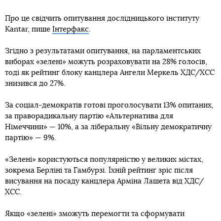
Про це свідчить опитування дослідницького інституту
Kantar, пише
Інтерфакс
.
Згідно з результатами опитування, на парламентських
виборах «зелені» можуть розраховувати на 28% голосів,
тоді як рейтинг блоку канцлера Ангели Меркель ХДС/ХСС
знизився до 27%.
За соціал-демократів готові проголосувати 13% опитаних,
за праворадикальну партію «Альтернатива для
Німеччини» — 10%, а за ліберальну «Вільну демократичну
партію» — 9%.
«Зелені» користуються популярністю у великих містах,
зокрема Берліні та Гамбурзі. Їхній рейтинг зріс після
висування на посаду канцлера Арміна Лашета від ХДС/
ХСС.
Якщо «зелені» зможуть перемогти та сформувати