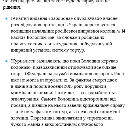
Чевгуз підкреслив, що захист буде оскаржувати це
рішення.
19 квітня видання «Заборона» опублікувало власне
розслідування про те, що в Україні переховується
колишній начальник російської виправної колонії № 14
Василь Волошин. Він, за словами російських
правозахисників та засуджених, побудував у цій
виправній установі систему тортур.
Журналісти зазначають, що поки Волошин керував
колонією, правозахисники отримували все більше
скарг, і Федеральна служба виконання покарань Росії
вже не могла ігнорувати їх. За фактом смерті двох
вʼязнів від побоїв восени 2015 року порушили
кримінальні справи. Потім ще — за шахрайство та
зґвалтування. Самого Волошина відсторонили від
посади, а пізніше на нього завели кримінальну справу
— але не за фактом тортур, а за незначні економічні
злочини. Тюремника звинуватили у «присвоєнні
чужого майна з використанням службового