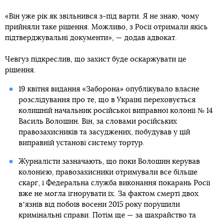
«Він уже рік як звільнився з-під варти. Я не знаю, чому
прийняли таке рішення. Можливо, з Росії отримали якісь
підтверджувальні документи», — додав адвокат.
Чевгуз підкреслив, що захист буде оскаржувати це
рішення.
19 квітня видання «Заборона» опублікувало власне
розслідування про те, що в Україні переховується
колишній начальник російської виправної колонії № 14
Василь Волошин. Він, за словами російських
правозахисників та засуджених, побудував у цій
виправній установі систему тортур.
Журналісти зазначають, що поки Волошин керував
колонією, правозахисники отримували все більше
скарг, і Федеральна служба виконання покарань Росії
вже не могла ігнорувати їх. За фактом смерті двох
вʼязнів від побоїв восени 2015 року порушили
кримінальні справи. Потім ще — за шахрайство та