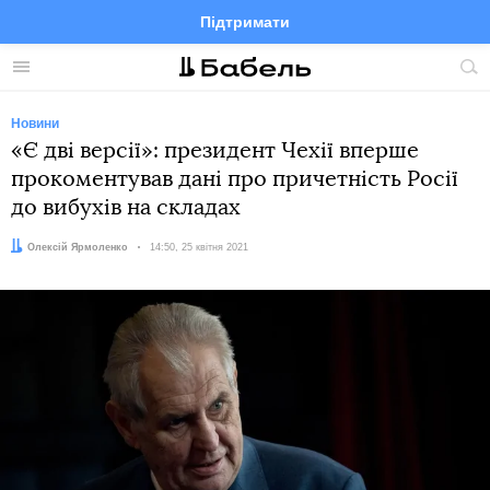
Підтримати
Facebook
Telegram
Twitter
Instagram
Меню
По
по
сай
Новини
«Є дві версії»: президент Чехії вперше
прокоментував дані про причетність Росії
до вибухів на складах
Автор:
Олексій Ярмоленко
Дата:
14:50, 25 квітня 2021