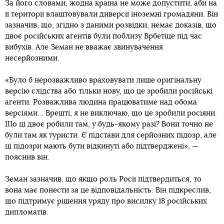
За його словами, жодна країна не може допустити, аби на
її території влаштовували диверсії іноземні громадяни. Він
зазначив, що, згідно з даними розвідки, немає доказів, що
двоє російських агентів були поблизу Врбетіце під час
вибухів. Але Земан не вважає звинувачення
несерйозними.
«Було б нерозважливо враховувати лише оригінальну
версію слідства або тільки нову, що це зробили російські
агенти. Розважлива людина працюватиме над обома
версіями… Врешті, я не виключаю, що це зробили росіяни.
Що ці двоє робили там, у будь-якому разі? Вони точно не
були там як туристи. Є підстави для серйозних підозр, але
ці підозри мають бути відкинуті або підтверджені», —
пояснив він.
Земан зазначив, що якщо роль Росії підтвердиться, то
вона має понести за це відповідальність. Він підкреслив,
що підтримує рішення уряду про висилку 18 російських
дипломатів.