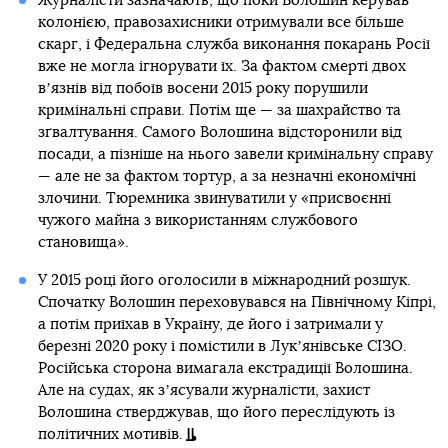
Журналісти зазначають, що поки Волошин керував
колонією, правозахисники отримували все більше
скарг, і Федеральна служба виконання покарань Росії
вже не могла ігнорувати їх. За фактом смерті двох
вʼязнів від побоїв восени 2015 року порушили
кримінальні справи. Потім ще — за шахрайство та
зґвалтування. Самого Волошина відсторонили від
посади, а пізніше на нього завели кримінальну справу
— але не за фактом тортур, а за незначні економічні
злочини. Тюремника звинуватили у «присвоєнні
чужого майна з використанням службового
становища».
У 2015 році його оголосили в міжнародний розшук.
Спочатку Волошин переховувався на Північному Кіпрі,
а потім приїхав в Україну, де його і затримали у
березні 2020 року і помістили в Лукʼянівське СІЗО.
Російська сторона вимагала екстрадиції Волошина.
Але на судах, як зʼясували журналісти, захист
Волошина стверджував, що його переслідують із
політичних мотивів.