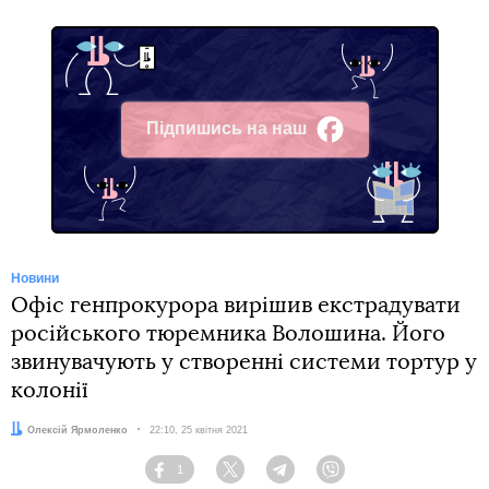
Підпишись на наш
Facebook
Новини
Офіс генпрокурора вирішив екстрадувати
російського тюремника Волошина. Його
звинувачують у створенні системи тортур у
колонії
Автор:
Олексій Ярмоленко
Дата:
22:10, 25 квітня 2021
1
Facebook
Twitter
Telegram
Viber