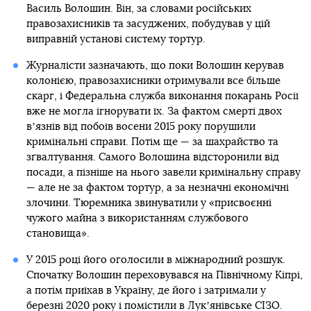
Василь Волошин. Він, за словами російських
правозахисників та засуджених, побудував у цій
виправній установі систему тортур.
Журналісти зазначають, що поки Волошин керував
колонією, правозахисники отримували все більше
скарг, і Федеральна служба виконання покарань Росії
вже не могла ігнорувати їх. За фактом смерті двох
вʼязнів від побоїв восени 2015 року порушили
кримінальні справи. Потім ще — за шахрайство та
зґвалтування. Самого Волошина відсторонили від
посади, а пізніше на нього завели кримінальну справу
— але не за фактом тортур, а за незначні економічні
злочини. Тюремника звинуватили у «присвоєнні
чужого майна з використанням службового
становища».
У 2015 році його оголосили в міжнародний розшук.
Спочатку Волошин переховувався на Північному Кіпрі,
а потім приїхав в Україну, де його і затримали у
березні 2020 року і помістили в Лукʼянівське СІЗО.