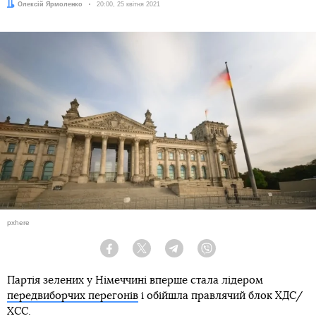
Автор:
Олексій Ярмоленко
Дата:
20:00, 25 квітня 2021
pxhere
Facebook
Twitter
Telegram
Viber
Партія зелених у Німеччині вперше стала лідером
передвиборчих перегонів
і обійшла правлячий блок ХДС/
ХСС.