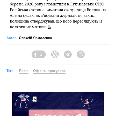
березні 2020 року і помістили в Лукʼянівське СІЗО.
Російська сторона вимагала екстрадиції Волошина.
Але на судах, як зʼясували журналісти, захист
Волошина стверджував, що його переслідують із
політичних мотивів.
Автор:
Олексій Ярмоленко
1
Facebook
Twitter
Telegram
Viber
Теги:
Росія
Офіс генпрокурора
Підпишись на наш