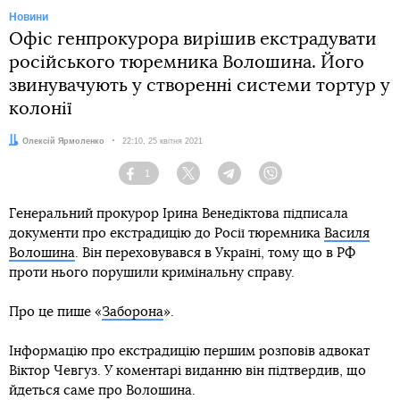
Новини
Офіс генпрокурора вирішив екстрадувати
російського тюремника Волошина. Його
звинувачують у створенні системи тортур у
колонії
Автор:
Олексій Ярмоленко
Дата:
22:10, 25 квітня 2021
1
Facebook
Twitter
Telegram
Viber
Генеральний прокурор Ірина Венедіктова підписала
документи про екстрадицію до Росії тюремника
Василя
Волошина
. Він переховувався в Україні, тому що в РФ
проти нього порушили кримінальну справу.
Про це пише «
Заборона
».
Інформацію про екстрадицію першим розповів адвокат
Віктор Чевгуз. У коментарі виданню він підтвердив, що
йдеться саме про Волошина.