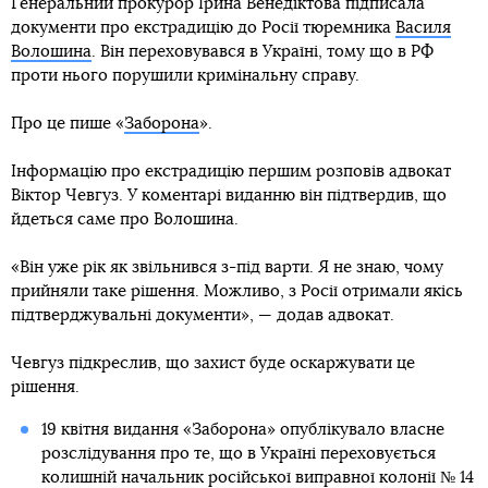
Генеральний прокурор Ірина Венедіктова підписала
документи про екстрадицію до Росії тюремника
Василя
Волошина
. Він переховувався в Україні, тому що в РФ
проти нього порушили кримінальну справу.
Про це пише «
Заборона
».
Інформацію про екстрадицію першим розповів адвокат
Віктор Чевгуз. У коментарі виданню він підтвердив, що
йдеться саме про Волошина.
«Він уже рік як звільнився з-під варти. Я не знаю, чому
прийняли таке рішення. Можливо, з Росії отримали якісь
підтверджувальні документи», — додав адвокат.
Чевгуз підкреслив, що захист буде оскаржувати це
рішення.
19 квітня видання «Заборона» опублікувало власне
розслідування про те, що в Україні переховується
колишній начальник російської виправної колонії № 14