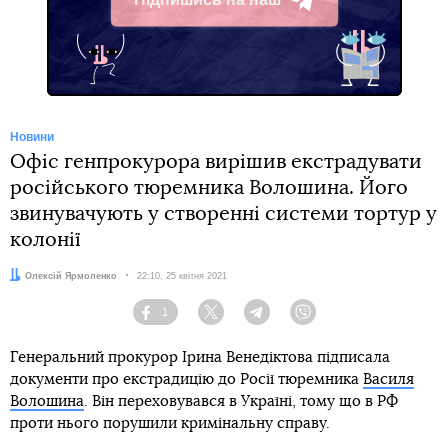
Telegram
Новини
Офіс генпрокурора вирішив екстрадувати
російського тюремника Волошина. Його
звинувачують у створенні системи тортур у
колонії
Автор:
Олексій Ярмоленко
Дата:
22:10, 25 квітня 2021
1
Facebook
Twitter
Telegram
Viber
Генеральний прокурор Ірина Венедіктова підписала
документи про екстрадицію до Росії тюремника
Василя
Волошина
. Він переховувався в Україні, тому що в РФ
проти нього порушили кримінальну справу.