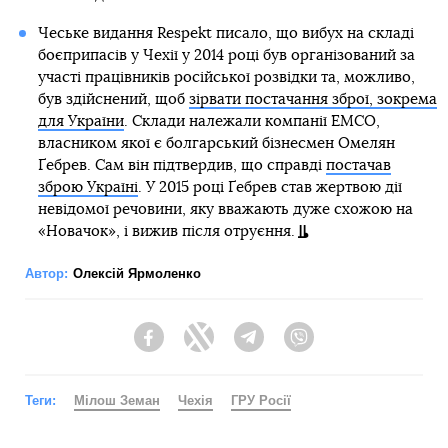
Чеське видання Respekt писало, що вибух на складі
боєприпасів у Чехії у 2014 році був організований за
участі працівників російської розвідки та, можливо,
був здійснений, щоб
зірвати постачання зброї, зокрема
для України
. Склади належали компанії EMCO,
власником якої є болгарський бізнесмен Омелян
Ґебрев. Сам він підтвердив, що справді
постачав
зброю Україні
. У 2015 році Ґебрев став жертвою дії
невідомої речовини, яку вважають дуже схожою на
«Новачок», і вижив після отруєння.
Автор:
Олексій Ярмоленко
Facebook
Twitter
Telegram
Viber
Теги:
Мілош Земан
Чехія
ГРУ Росії