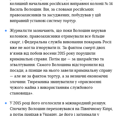
колишній начальник російської виправної колонії № 14
Василь Волошин. Він, за словами російських
правозахисників та засуджених, побудував у цій
виправній установі систему тортур.
Журналісти зазначають, що поки Волошин керував
колонією, правозахисники отримували все більше
скарг, і Федеральна служба виконання покарань Росії
вже не могла ігнорувати їх. За фактом смерті двох
вʼязнів від побоїв восени 2015 року порушили
кримінальні справи. Потім ще — за шахрайство та
зґвалтування. Самого Волошина відсторонили від
посади, а пізніше на нього завели кримінальну справу
— але не за фактом тортур, а за незначні економічні
злочини. Тюремника звинуватили у «присвоєнні
чужого майна з використанням службового
становища».
У 2015 році його оголосили в міжнародний розшук.
Спочатку Волошин переховувався на Північному Кіпрі,
а потім приїхав в Україну, де його і затримали у