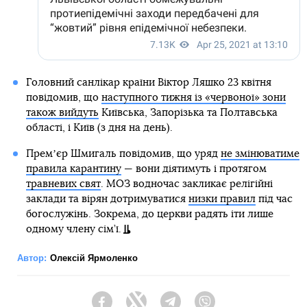
Головний санлікар країни Віктор Ляшко 23 квітня
повідомив, що
наступного тижня із «червоної» зони
також вийдуть
Київська, Запорізька та Полтавська
області, і Київ (з дня на день).
Премʼєр Шмигаль повідомив, що уряд
не змінюватиме
правила карантину
— вони діятимуть і протягом
травневих свят
. МОЗ водночас закликає релігійні
заклади та вірян дотримуватися
низки правил
під час
богослужінь. Зокрема, до церкви радять іти лише
одному члену сім’ї.
Автор:
Олексій Ярмоленко