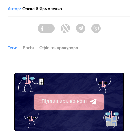
Автор:
Олексій Ярмоленко
1
Facebook
Twitter
Telegram
Viber
Теги:
Росія
Офіс генпрокурора
Підпишись на наш
Telegram