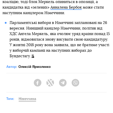
коаліцію, тоді блок Меркель опиниться в опозиції, а
кандидатка від «зелених»
Анналена Бербок
може стати
наступним канцлером Німеччини.
Парламентські вибори в Німеччині заплановані на 26
вересня. Нинішній канцлер Німеччини, політик від
ХДС Ангела Меркель, яка очолює уряд країни понад 15
років, відмовилася знову висувати свою кандидатуру.
У жовтні 2018 року вона заявила, що не братиме участі
у виборчій кампанії на наступних виборах до
Бундестагу.
Автор:
Олексій Ярмоленко
Facebook
Twitter
Telegram
Viber
Теги:
Німеччина