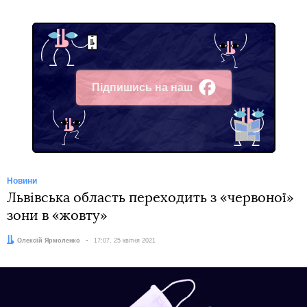
Підпишись на наш
Facebook
Новини
Львівська область переходить з «червоної»
зони в «жовту»
Автор:
Олексій Ярмоленко
Дата:
17:07, 25 квітня 2021