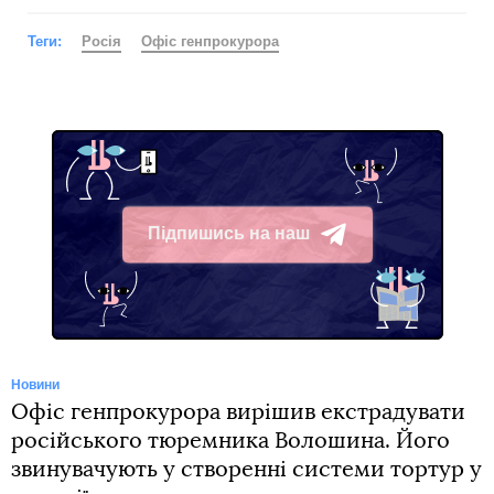
Теги:
Росія
Офіс генпрокурора
Підпишись на наш
Telegram
Новини
Офіс генпрокурора вирішив екстрадувати
російського тюремника Волошина. Його
звинувачують у створенні системи тортур у