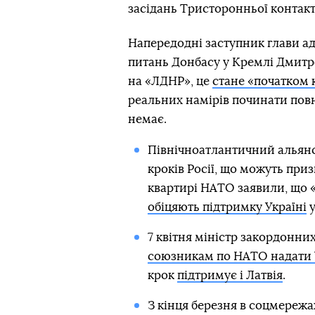
засідань Тристоронньої контак
Напередодні заступник глави адм
питань Донбасу у Кремлі Дмитро
на «ЛДНР», це
стане «початком 
реальних намірів починати повн
немає.
Північноатлантичний альян
кроків Росії, що можуть призв
квартирі НАТО заявили, що 
обіцяють підтримку Україні
у
7 квітня міністр закордонни
союзникам по НАТО надати У
крок
підтримує і Латвія
.
З кінця березня в соцмережа