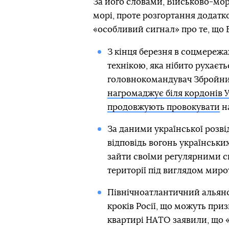
За його словами, Військово-мо
морі, проте розгортання додатк
«особливий сигнал» про те, що 
З кінця березня в соцмережа
технікою, яка нібито рухаєть
головнокомандувач Збройних
нагромаджує біля кордонів У
продовжують провокувати
на
За даними української розві
відповідь вогонь українських 
зайти своїми регулярними 
території під виглядом миро
Північноатлантичний альян
кроків Росії, що можуть призв
квартирі НАТО заявили, що 