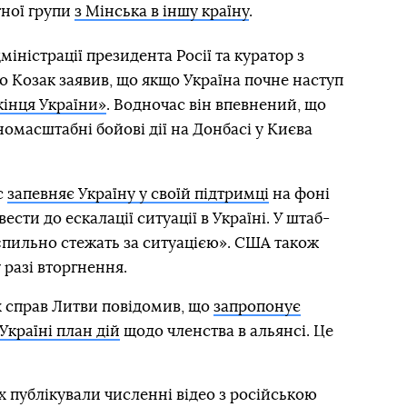
тної групи
з Мінська в іншу країну
.
іністрації президента Росії та куратор з
 Козак заявив, що якщо Україна почне наступ
кінця України»
. Водночас він впевнений, що
омасштабні бойові дії на Донбасі у Києва
с
запевняє Україну у своїй підтримці
на фоні
ести до ескалації ситуації в Україні. У штаб-
«пильно стежать за ситуацією». США також
 разі вторгнення.
х справ Литви повідомив, що
запропонує
країні план дій
щодо членства в альянсі. Це
х публікували численні відео з російською