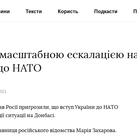
вини
Тексти
Користь
Подкасти
П
 масштабною ескалацією на 
 до НАТО
2021
ав Росії пригрозили, що вступ України до НАТО
ї ситуації на Донбасі.
авниця російського відомства Марія Захарова.