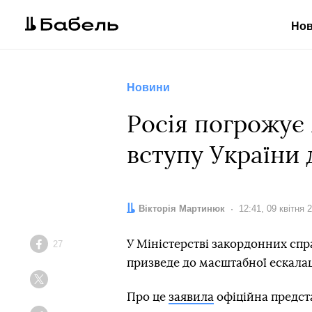
Но
Новини
Росія погрожує
вступу України
Автор:
Вікторія Мартинюк
Дата:
12:41, 09 квітня 
У Міністерстві закордонних спр
27
Facebook
призведе до масштабної ескалаці
Twitter
Про це
заявила
офіційна предст