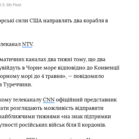
.S. 6th Fleet
рські сили США направлять два корабля в
елеканал
NTV
.
матичних каналах два тижні тому, що два
увійдуть в Чорне море відповідно до Конвенції
орному морі до 4 травня», — повідомило
в Туреччини.
ькому телеканалу
CNN
офіційний представник
ати розглядають можливість відправити
е найближчими тижнями «на знак підтримки
тності російських військ біля її кордонів.