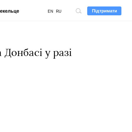
Підтримати
екельце
Пошук
EN
RU
по
сайту
Донбасі у разі