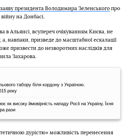
заяву президента Володимира Зеленського
про
 війну на Донбасі.
а в Альянсі, всупереч очікуванням Києва, не
, а, навпаки, призведе до масштабної ескалації
може призвести до незворотних наслідків для
вила Захарова.
ольового табору біля кордону з Україною.
015 року
є як високу ймовірність нападу Росії на Україну. Їхня
ора рази
потетичною дурістю» можливість перенесення