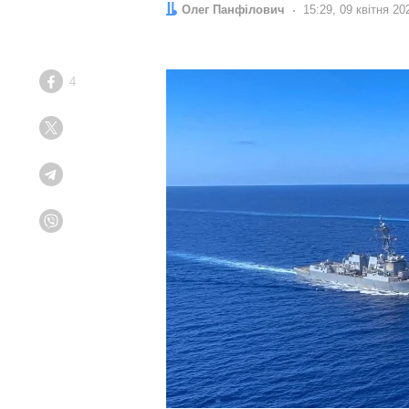
Автор:
Олег Панфілович
Дата:
15:29, 09 квітня 20
4
Facebook
Twitter
Telegram
Viber