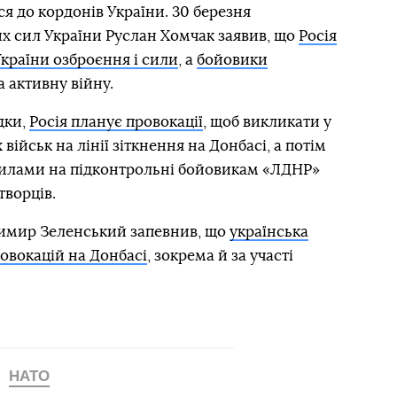
ся до кордонів України. 30 березня
 сил України Руслан Хомчак заявив, що
Росія
країни озброєння і сили
, а
бойовики
 активну війну.
дки,
Росія планує провокації
, щоб викликати у
військ на лінії зіткнення на Донбасі, а потім
силами на підконтрольні бойовикам «ЛДНР»
творців.
имир Зеленський запевнив, що
українська
ровокацій на Донбасі
, зокрема й за участі
НАТО