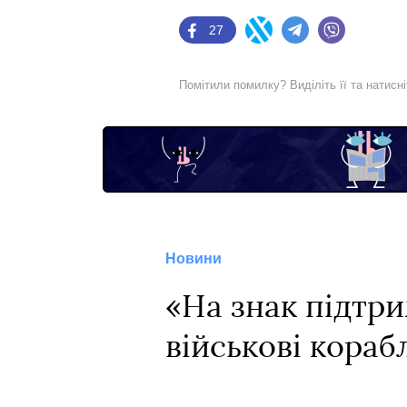
27
Facebook
Twitter
Telegram
Viber
Помітили помилку? Виділіть її та натисн
Новини
«На знак підтр
військові кораб