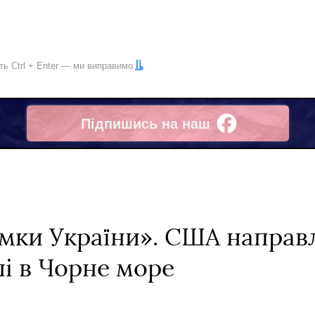
іть
Ctrl
+
Enter
— ми виправимо
Підпишись на наш
Facebook
имки України». США направ
лі в Чорне море