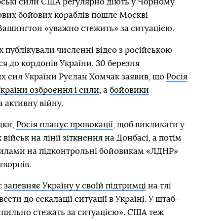
рські сили США регулярно діють у Чорному
ових бойових кораблів пошле Москві
Вашингтон «уважно стежить» за ситуацією.
х публікували численні відео з російською
ся до кордонів України. 30 березня
 сил України Руслан Хомчак заявив, що
Росія
країни озброєння і сили
, а
бойовики
 активну війну.
дки,
Росія планує провокації
, щоб викликати у
військ на лінії зіткнення на Донбасі, а потім
силами на підконтрольні бойовикам «ЛДНР»
творців.
с
запевняє Україну у своїй підтримці
на тлі
ести до ескалації ситуації в Україні. У штаб-
«пильно стежать за ситуацією». США теж