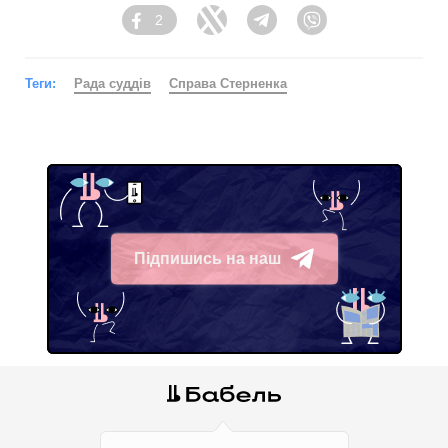
2
Facebook
Twitter
Telegram
Viber
Теги:
Рада суддів
Справа Стерненка
Підпишись на наш
Telegram