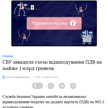
Підпишись на наш
Facebook
Новини
СБУ завадила схемі відшкодування ПДВ на
майже 1 млрд гривень
Автор:
Костя Андрейковець
Дата:
17:06, 04 березня 2021
2
Facebook
Twitter
Telegram
Viber
Служба безпеки України запобігла незаконному
відшкодуванню податку на додану вартість (ПДВ) на 992,3
мільйона гривень.