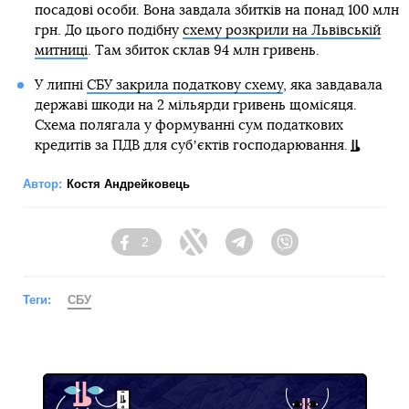
посадові особи. Вона завдала збитків на понад 100 млн
грн. До цього подібну
схему розкрили на Львівській
митниці
. Там збиток склав 94 млн гривень.
У липні
СБУ закрила податкову схему
, яка завдавала
державі шкоди на 2 мільярди гривень щомісяця.
Схема полягала у формуванні сум податкових
кредитів за ПДВ для субʼєктів господарювання.
Автор:
Костя Андрейковець
2
Facebook
Twitter
Telegram
Viber
Теги:
СБУ