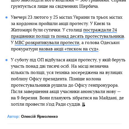
щоб заволодіти його коштами — 300 гривнями. Справа
ґрунтується лише на свідченнях Щербича.
Увечері 23 лютого у 25 містах України та трьох містах
за кордоном пройшли акції протесту. У Києві та
Житомирі були сутички. У столиці
постраждали 24
працівники поліції та понад десять протестувальників
.
У
МВС розкритикували протести
, а голова Одеської
прокуратури
назвав акції «тиском на суд»
.
У суботу під ОП відбулася акція протесту, у якій беруть
участь понад дві тисячі осіб. На місці незначна
кількість поліції, уся техніка зосереджена на вулицях
поблизу Офісу президента. Пізніше колона
протестувальників рушила до Офісу генпрокурора.
Після завершення акції учасники анонсували нову —
на 9 березня. Вони планують зібратися на Майдані, де
хотіли провести з’їзд Ради суддів.
Автор:
Олексій Ярмоленко