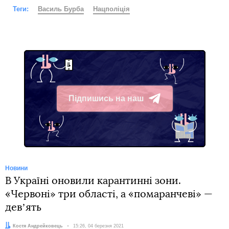
Теги:
Василь Бурба
Нацполіція
Підпишись на наш
Telegram
Новини
В Україні оновили карантинні зони.
«Червоні» три області, а «помаранчеві» —
девʼять
Автор:
Костя Андрейковець
Дата:
15:26, 04 березня 2021