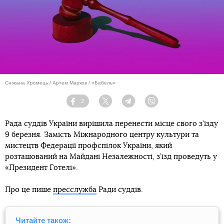
Сніжана Хромець / Артем Марков / «Бабель»
2
Facebook
Twitter
Telegram
Viber
Рада суддів України вирішила перенести місце свого з’їзду
9 березня. Замість Міжнародного центру культури та
мистецтв Федерації профспілок України, який
розташований на Майдані Незалежності, з’їзд проведуть у
«Президент Готелі».
Про це пише
пресслужба
Ради суддів.
Читайте також: