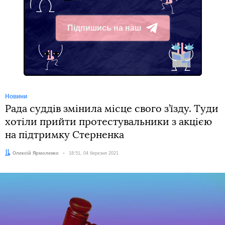
Підпишись на наш
Telegram
Новини
Рада суддів змінила місце свого з’їзду. Туди
хотіли прийти протестувальники з акцією
на підтримку Стерненка
Автор:
Олексій Ярмоленко
Дата:
18:51, 04 березня 2021