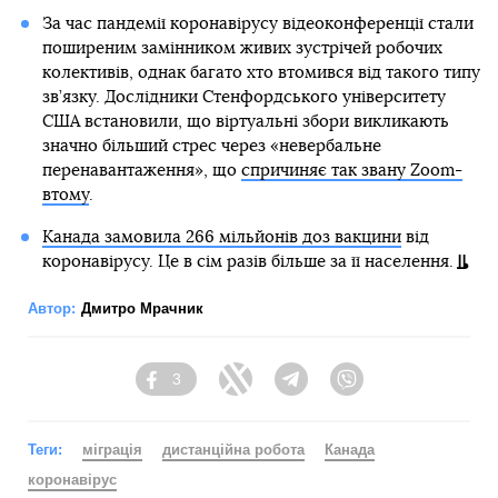
За час пандемії коронавірусу відеоконференції стали
поширеним замінником живих зустрічей робочих
колективів, однак багато хто втомився від такого типу
зв’язку. Дослідники Стенфордського університету
США встановили, що віртуальні збори викликають
значно більший стрес через «невербальне
перенавантаження», що
спричиняє так звану Zoom-
втому
.
Канада замовила 266 мільйонів доз вакцини
від
коронавірусу. Це в сім разів більше за її населення.
Автор:
Дмитро Мрачник
3
Facebook
Twitter
Telegram
Viber
Теги:
міграція
дистанційна робота
Канада
коронавірус