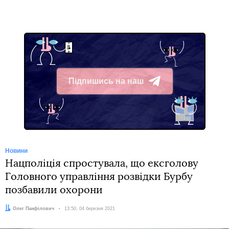
Підпишись на наш
Telegram
Новини
Нацполіція спростувала, що ексголову
Головного управління розвідки Бурбу
позбавили охорони
Автор:
Олег Панфілович
Дата:
13:50, 04 березня 2021