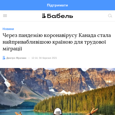
Підтримати
Facebook
Telegram
Twitter
Instagram
Меню
По
по
сай
Новини
Через пандемію коронавірусу Канада стала
найпривабливішою країною для трудової
міграції
Автор:
Дмитро Мрачник
Дата:
12:14, 04 березня 2021