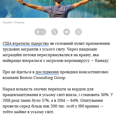
Gassflor / Pixabay
3
Facebook
Twitter
Telegram
Viber
США втратили лідерство
як головний пункт призначення
трудових мігрантів з усього світу. Через пандемію
міграційні потоки переспрямувалися на країну, яка
найкраще впоралася з загрозою коронавірусу — Канаду.
Про це йдеться в
дослідженні
провідної консалтингової
компанії Boston Consulting Group.
Наразі кількість охочих переїхати за кордон для
працевлаштування в усьому світі впала, і становить 50%. У
2018 році таких було 57%, а в 2014 — 64%. Опитування
провели серед більш ніж 200 тис. осіб у 190 країнах —
тобто майже в усьому світі.