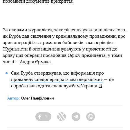
позбавили документів прикриття.
За словами журналіста, таке рішення ухвалили після того,
як Бурба дав свідчення у кримінальному провадженні про
зрив операції із затримання бойовиків-«вагнерівців».
Журналісти й опозиція звинувачують у причетності до
зриву цієї операції посадовців Офісу президента, у томи
числі — Андрія Єрмака.
Сам Бурба стверджував, що інформація про
провалену спецоперацію із «вагнерівцями»
— це
спроба нашкодити спецслужбам України.
Автор:
Олег Панфілович
1
Facebook
Twitter
Telegram
Viber