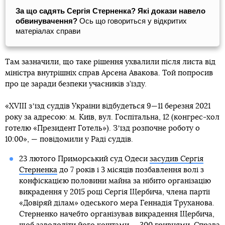
За що садять Сергія Стерненка? Які докази навело
обвинувачення?
Ось що говориться у відкритих
матеріалах справи
Там зазначили, що таке рішення ухвалили після листа від
міністра внутрішніх справ Арсена Авакова. Той попросив
про це заради безпеки учасників з’їзду.
«XVIII зʼїзд суддів України відбудеться 9—11 березня 2021
року за адресою: м. Київ, вул. Госпітальна, 12 (конгрес-хол
готелю «Президент Готель»). Зʼїзд розпочне роботу о
10:00», — повідомили у Раді суддів.
23 лютого Приморський суд Одеси
засудив Сергія
Стерненка
до 7 років і 3 місяців позбавлення волі з
конфіскацією половини майна за нібито організацію
викрадення у 2015 році Сергія Щербича, члена партії
«Довіряй ділам» одеського мера Геннадія Труханова.
Стерненко начебто організував викрадення Щербича,