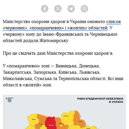
Facebook
Twitter
Telegram
Viber
Міністерство охорони здоровʼя України оновило
список
«червоних», «помаранчевих» і «жовтих» областей
. У
«червону» зону до Івано-Франківської та Чернівецької
областей додали Житомирську.
Про це свідчать дані Міністерства охорони здоровʼя.
У «помаранчевої» зоні — Вінницька, Донецька,
Закарпатська, Запорізька, Київська, Львівська,
Миколаївська, Сумська та Тернопільська області. Всі інші
області в «жовтій» зоні.