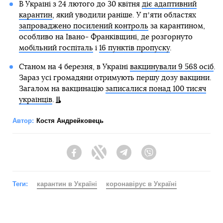
В Україні з 24 лютого до 30 квітня
діє адаптивний
карантин
, який уводили раніше. У пʼяти областях
запроваджено посилений контроль
за карантином,
особливо на Івано- Франківщині, де розгорнуто
мобільний госпіталь
і
16 пунктів пропуску
.
Станом на 4 березня, в Україні
вакцинували 9 568 осіб
.
Зараз усі громадяни отримують першу дозу вакцини.
Загалом на вакцинацію
записалися понад 100 тисяч
українців
.
Автор:
Костя Андрейковець
Facebook
Twitter
Telegram
Viber
Теги:
карантин в Україні
коронавірус в Україні