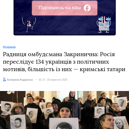
Підпишись на наш
Facebook
Новини
Радниця омбудсмана Закринична: Росія
переслідує 134 українців з політичних
мотивів, більшість із них — кримські татари
Автор:
Катерина Кадакова
Дата:
01:27, 18 вересня 2020