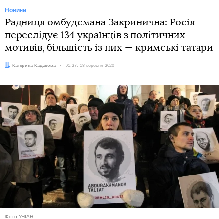
Новини
Радниця омбудсмана Закринична: Росія
переслідує 134 українців з політичних
мотивів, більшість із них — кримські татари
Автор:
Катерина Кадакова
Дата:
01:27, 18 вересня 2020
Фото УНІАН