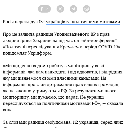
2
Facebook
Twitter
Telegram
Viber
Росія переслідує 134
українців за політичними мотивами
.
Про це заявила радниця Уповноваженого ВР з прав
людини Ірина Закринична під час онлайн-конференції
«Політичні переслідування Кремлем в період COVID-19»,
повідомляє Укрінформ.
«Ми щоденно ведемо роботу з моніторингу всієї
інформації, яка нам надходить і від адвокатів, і від рідних,
яку ми дізнаємося своїми власними каналами. Ця
інформація про стан дотримання прав наших громадян,
які незаконно утримуються РФ. За результатами цього
моніторингу, ми думаємо, що наразі 134 українці
переслідуються за політичними мотивами РФ», — сказала
вона.
За словами радниці омбудсмана, 112 українців, серед яких