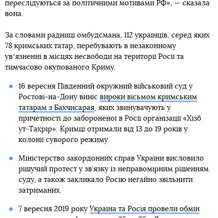
переслідуються за політичними мотивами РФ», — сказала
вона.
За словами радниці омбудсмана, 112 українців, серед яких
78 кримських татар, перебувають в незаконному
увʼязненні в місцях несвободи на території Росії та
тимчасово окупованого Криму.
16 вересня Південний окружний військовий суд у
Ростові-на-Дону виніс
вироки вісьмом кримським
татарам з Бахчисарая
, яких звинувачують у
причетності до забороненої в Росії організації «Хізб
ут-Тахрір». Кримці отримали від 13 до 19 років у
колонії суворого режиму.
Міністерство закордонних справ України висловило
рішучий протест у зв’язку із неправомірним рішенням
суду, а також закликало Росію негайно звільнити
затриманих.
7 вересня 2019 року
Україна та Росія провели обмін