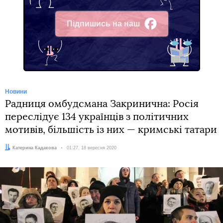
Підпишись на наш
Facebook
Новини
Радниця омбудсмана Закринична: Росія
переслідує 134 українців з політичних
мотивів, більшість із них — кримські татари
Автор:
Катерина Кадакова
Дата:
01:27, 18 вересня 2020