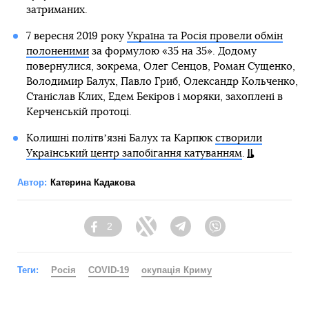
затриманих.
7 вересня 2019 року
Україна та Росія провели обмін
полоненими
за формулою «35 на 35». Додому
повернулися, зокрема, Олег Сенцов, Роман Сущенко,
Володимир Балух, Павло Гриб, Олександр Кольченко,
Станіслав Клих, Едем Бекіров і моряки, захоплені в
Керченській протоці.
Колишні політвʼязні Балух та Карпюк
створили
Український центр запобігання катуванням
.
Автор:
Катерина Кадакова
2
Facebook
Twitter
Telegram
Viber
Теги:
Росія
COVID-19
окупація Криму