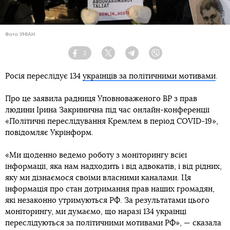
Фото УНІАН
2
Facebook
Twitter
Telegram
Viber
Росія переслідує 134
українців за політичними мотивами
.
Про це заявила радниця Уповноваженого ВР з прав
людини Ірина Закринична під час онлайн-конференції
«Політичні переслідування Кремлем в період COVID-19»,
повідомляє Укрінформ.
«Ми щоденно ведемо роботу з моніторингу всієї
інформації, яка нам надходить і від адвокатів, і від рідних,
яку ми дізнаємося своїми власними каналами. Ця
інформація про стан дотримання прав наших громадян,
які незаконно утримуються РФ. За результатами цього
моніторингу, ми думаємо, що наразі 134 українці
переслідуються за політичними мотивами РФ», — сказала