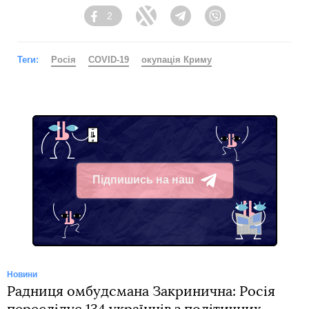
2
Facebook
Twitter
Telegram
Viber
Теги:
Росія
COVID-19
окупація Криму
Підпишись на наш
Telegram
Новини
Радниця омбудсмана Закринична: Росія