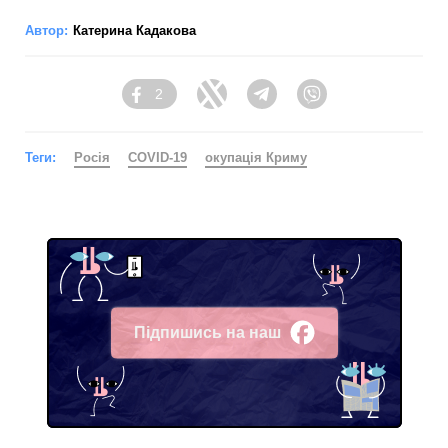
Автор:
Катерина Кадакова
2
Facebook
Twitter
Telegram
Viber
Теги:
Росія
COVID-19
окупація Криму
Підпишись на наш
Facebook