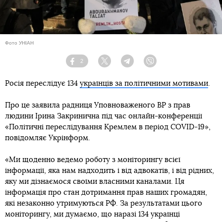
Фото УНІАН
2
Facebook
Twitter
Telegram
Viber
Росія переслідує 134
українців за політичними мотивами
.
Про це заявила радниця Уповноваженого ВР з прав
людини Ірина Закринична під час онлайн-конференції
«Політичні переслідування Кремлем в період COVID-19»,
повідомляє Укрінформ.
«Ми щоденно ведемо роботу з моніторингу всієї
інформації, яка нам надходить і від адвокатів, і від рідних,
яку ми дізнаємося своїми власними каналами. Ця
інформація про стан дотримання прав наших громадян,
які незаконно утримуються РФ. За результатами цього
моніторингу, ми думаємо, що наразі 134 українці