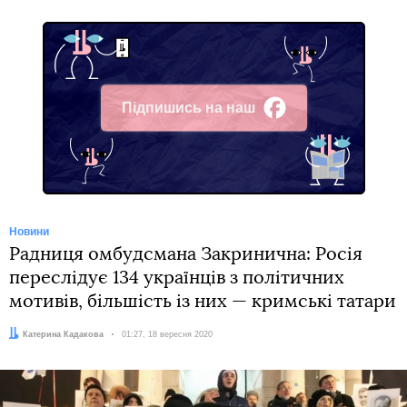
Підпишись на наш
Facebook
Новини
Радниця омбудсмана Закринична: Росія
переслідує 134 українців з політичних
мотивів, більшість із них — кримські татари
Автор:
Катерина Кадакова
Дата:
01:27, 18 вересня 2020