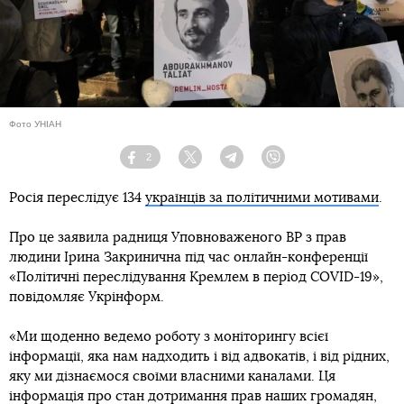
Фото УНІАН
2
Facebook
Twitter
Telegram
Viber
Росія переслідує 134
українців за політичними мотивами
.
Про це заявила радниця Уповноваженого ВР з прав
людини Ірина Закринична під час онлайн-конференції
«Політичні переслідування Кремлем в період COVID-19»,
повідомляє Укрінформ.
«Ми щоденно ведемо роботу з моніторингу всієї
інформації, яка нам надходить і від адвокатів, і від рідних,
яку ми дізнаємося своїми власними каналами. Ця
інформація про стан дотримання прав наших громадян,