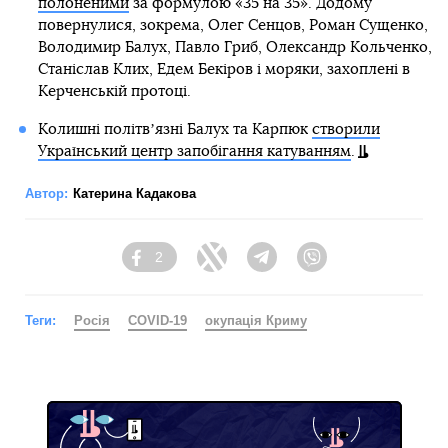
полоненими
за формулою «35 на 35». Додому
повернулися, зокрема, Олег Сенцов, Роман Сущенко,
Володимир Балух, Павло Гриб, Олександр Кольченко,
Станіслав Клих, Едем Бекіров і моряки, захоплені в
Керченській протоці.
Колишні політвʼязні Балух та Карпюк
створили
Український центр запобігання катуванням
.
Автор:
Катерина Кадакова
2
Facebook
Twitter
Telegram
Viber
Теги:
Росія
COVID-19
окупація Криму