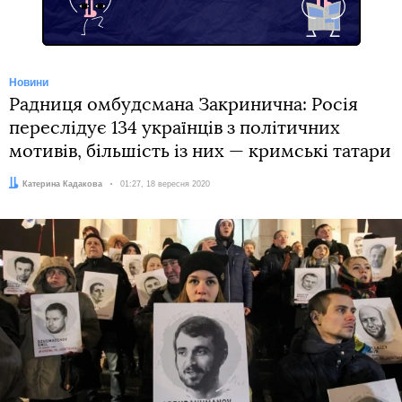
Новини
Радниця омбудсмана Закринична: Росія
переслідує 134 українців з політичних
мотивів, більшість із них — кримські татари
Автор:
Катерина Кадакова
Дата:
01:27, 18 вересня 2020