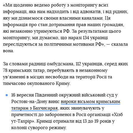
«Ми щоденно ведемо роботу з моніторингу всієї
інформації, яка нам надходить і від адвокатів, і від рідних,
яку ми дізнаємося своїми власними каналами. Ця
інформація про стан дотримання прав наших громадян,
які незаконно утримуються РФ. За результатами цього
моніторингу, ми думаємо, що наразі 134 українці
переслідуються за політичними мотивами РФ», — сказала
вона.
За словами радниці омбудсмана, 112 українців, серед яких
78 кримських татар, перебувають в незаконному
увʼязненні в місцях несвободи на території Росії та
тимчасово окупованого Криму.
16 вересня Південний окружний військовий суд у
Ростові-на-Дону виніс
вироки вісьмом кримським
татарам з Бахчисарая
, яких звинувачують у
причетності до забороненої в Росії організації «Хізб
ут-Тахрір». Кримці отримали від 13 до 19 років у
колонії суворого режиму.