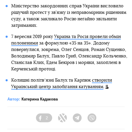
Міністерство закордонних справ України висловило
рішучий протест у зв’язку із неправомірним рішенням
суду, а також закликало Росію негайно звільнити
затриманих.
7 вересня 2019 року
Україна та Росія провели обмін
полоненими
за формулою «35 на 35». Додому
повернулися, зокрема, Олег Сенцов, Роман Сущенко,
Володимир Балух, Павло Гриб, Олександр Кольченко,
Станіслав Клих, Едем Бекіров і моряки, захоплені в
Керченській протоці.
Колишні політвʼязні Балух та Карпюк
створили
Український центр запобігання катуванням
.
Автор:
Катерина Кадакова
2
Facebook
Twitter
Telegram
Viber