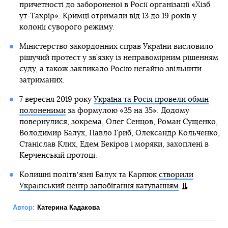
причетності до забороненої в Росії організації «Хізб
ут-Тахрір». Кримці отримали від 13 до 19 років у
колонії суворого режиму.
Міністерство закордонних справ України висловило
рішучий протест у зв’язку із неправомірним рішенням
суду, а також закликало Росію негайно звільнити
затриманих.
7 вересня 2019 року
Україна та Росія провели обмін
полоненими
за формулою «35 на 35». Додому
повернулися, зокрема, Олег Сенцов, Роман Сущенко,
Володимир Балух, Павло Гриб, Олександр Кольченко,
Станіслав Клих, Едем Бекіров і моряки, захоплені в
Керченській протоці.
Колишні політвʼязні Балух та Карпюк
створили
Український центр запобігання катуванням
.
Автор:
Катерина Кадакова