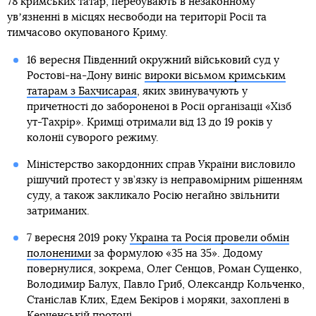
78 кримських татар, перебувають в незаконному
увʼязненні в місцях несвободи на території Росії та
тимчасово окупованого Криму.
16 вересня Південний окружний військовий суд у
Ростові-на-Дону виніс
вироки вісьмом кримським
татарам з Бахчисарая
, яких звинувачують у
причетності до забороненої в Росії організації «Хізб
ут-Тахрір». Кримці отримали від 13 до 19 років у
колонії суворого режиму.
Міністерство закордонних справ України висловило
рішучий протест у зв’язку із неправомірним рішенням
суду, а також закликало Росію негайно звільнити
затриманих.
7 вересня 2019 року
Україна та Росія провели обмін
полоненими
за формулою «35 на 35». Додому
повернулися, зокрема, Олег Сенцов, Роман Сущенко,
Володимир Балух, Павло Гриб, Олександр Кольченко,
Станіслав Клих, Едем Бекіров і моряки, захоплені в
Керченській протоці.