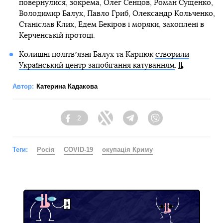
повернулися, зокрема, Олег Сенцов, Роман Сущенко,
Володимир Балух, Павло Гриб, Олександр Кольченко,
Станіслав Клих, Едем Бекіров і моряки, захоплені в
Керченській протоці.
Колишні політвʼязні Балух та Карпюк
створили
Український центр запобігання катуванням
.
Автор:
Катерина Кадакова
2
Facebook
Twitter
Telegram
Viber
Теги:
Росія
COVID-19
окупація Криму