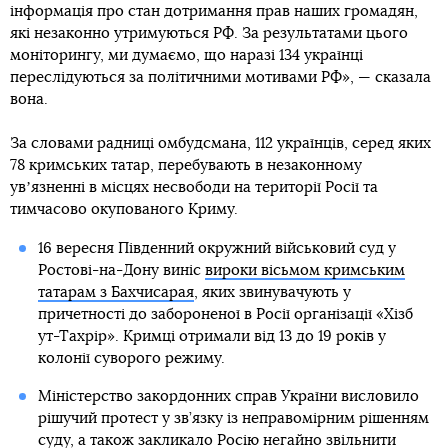
інформація про стан дотримання прав наших громадян,
які незаконно утримуються РФ. За результатами цього
моніторингу, ми думаємо, що наразі 134 українці
переслідуються за політичними мотивами РФ», — сказала
вона.
За словами радниці омбудсмана, 112 українців, серед яких
78 кримських татар, перебувають в незаконному
увʼязненні в місцях несвободи на території Росії та
тимчасово окупованого Криму.
16 вересня Південний окружний військовий суд у
Ростові-на-Дону виніс
вироки вісьмом кримським
татарам з Бахчисарая
, яких звинувачують у
причетності до забороненої в Росії організації «Хізб
ут-Тахрір». Кримці отримали від 13 до 19 років у
колонії суворого режиму.
Міністерство закордонних справ України висловило
рішучий протест у зв’язку із неправомірним рішенням
суду, а також закликало Росію негайно звільнити