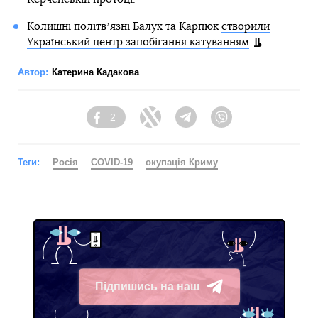
Колишні політвʼязні Балух та Карпюк
створили
Український центр запобігання катуванням
.
Автор:
Катерина Кадакова
2
Facebook
Twitter
Telegram
Viber
Теги:
Росія
COVID-19
окупація Криму
Підпишись на наш
Telegram