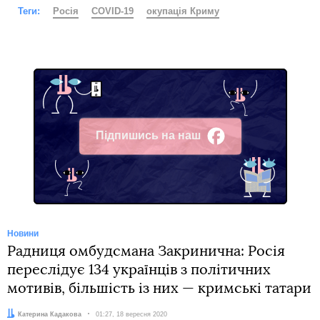
Теги:
Росія
COVID-19
окупація Криму
Підпишись на наш
Facebook
Новини
Радниця омбудсмана Закринична: Росія
переслідує 134 українців з політичних
мотивів, більшість із них — кримські татари
Автор:
Катерина Кадакова
Дата:
01:27, 18 вересня 2020