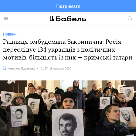
Підтримати
Facebook
Telegram
Twitter
Instagram
Меню
По
по
сай
Новини
Радниця омбудсмана Закринична: Росія
переслідує 134 українців з політичних
мотивів, більшість із них — кримські татари
Автор:
Катерина Кадакова
Дата:
01:27, 18 вересня 2020