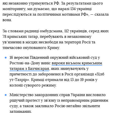
які незаконно утримуються РФ. За результатами цього
моніторингу, ми думаємо, що наразі 134 українці
переслідуються за політичними мотивами РФ», — сказала
вона.
За словами радниці омбудсмана, 112 українців, серед яких
78 кримських татар, перебувають в незаконному
увʼязненні в місцях несвободи на території Росії та
тимчасово окупованого Криму.
16 вересня Південний окружний військовий суд у
Ростові-на-Дону виніс
вироки вісьмом кримським
татарам з Бахчисарая
, яких звинувачують у
причетності до забороненої в Росії організації «Хізб
ут-Тахрір». Кримці отримали від 13 до 19 років у
колонії суворого режиму.
Міністерство закордонних справ України висловило
рішучий протест у зв’язку із неправомірним рішенням
суду, а також закликало Росію негайно звільнити
затриманих.