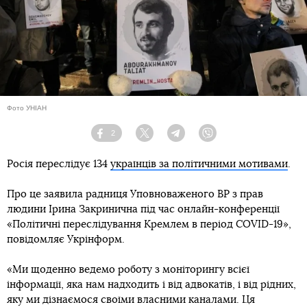
Фото УНІАН
2
Facebook
Twitter
Telegram
Viber
Росія переслідує 134
українців за політичними мотивами
.
Про це заявила радниця Уповноваженого ВР з прав
людини Ірина Закринична під час онлайн-конференції
«Політичні переслідування Кремлем в період COVID-19»,
повідомляє Укрінформ.
«Ми щоденно ведемо роботу з моніторингу всієї
інформації, яка нам надходить і від адвокатів, і від рідних,
яку ми дізнаємося своїми власними каналами. Ця