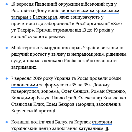
16 вересня Південний окружний військовий суд у
Ростові-на-Дону виніс
вироки вісьмом кримським
татарам з Бахчисарая
, яких звинувачують у
причетності до забороненої в Росії організації «Хізб
ут-Тахрір». Кримці отримали від 13 до 19 років у
колонії суворого режиму.
Міністерство закордонних справ України висловило
рішучий протест у зв’язку із неправомірним рішенням
суду, а також закликало Росію негайно звільнити
затриманих.
7 вересня 2019 року
Україна та Росія провели обмін
полоненими
за формулою «35 на 35». Додому
повернулися, зокрема, Олег Сенцов, Роман Сущенко,
Володимир Балух, Павло Гриб, Олександр Кольченко,
Станіслав Клих, Едем Бекіров і моряки, захоплені в
Керченській протоці.
Колишні політвʼязні Балух та Карпюк
створили
Український центр запобігання катуванням
.