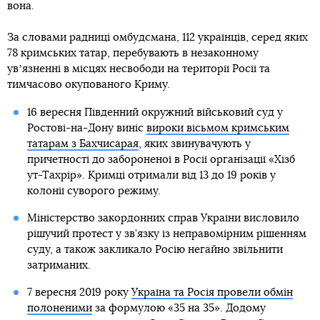
вона.
За словами радниці омбудсмана, 112 українців, серед яких
78 кримських татар, перебувають в незаконному
увʼязненні в місцях несвободи на території Росії та
тимчасово окупованого Криму.
16 вересня Південний окружний військовий суд у
Ростові-на-Дону виніс
вироки вісьмом кримським
татарам з Бахчисарая
, яких звинувачують у
причетності до забороненої в Росії організації «Хізб
ут-Тахрір». Кримці отримали від 13 до 19 років у
колонії суворого режиму.
Міністерство закордонних справ України висловило
рішучий протест у зв’язку із неправомірним рішенням
суду, а також закликало Росію негайно звільнити
затриманих.
7 вересня 2019 року
Україна та Росія провели обмін
полоненими
за формулою «35 на 35». Додому