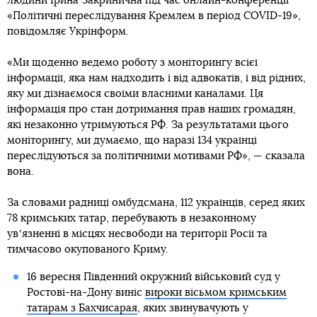
людини Ірина Закринична під час онлайн-конференції
«Політичні переслідування Кремлем в період COVID-19»,
повідомляє Укрінформ.
«Ми щоденно ведемо роботу з моніторингу всієї
інформації, яка нам надходить і від адвокатів, і від рідних,
яку ми дізнаємося своїми власними каналами. Ця
інформація про стан дотримання прав наших громадян,
які незаконно утримуються РФ. За результатами цього
моніторингу, ми думаємо, що наразі 134 українці
переслідуються за політичними мотивами РФ», — сказала
вона.
За словами радниці омбудсмана, 112 українців, серед яких
78 кримських татар, перебувають в незаконному
увʼязненні в місцях несвободи на території Росії та
тимчасово окупованого Криму.
16 вересня Південний окружний військовий суд у
Ростові-на-Дону виніс
вироки вісьмом кримським
татарам з Бахчисарая
, яких звинувачують у